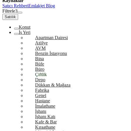
Kaynaklar
Satıcı Rehberi
Emlakjet Blog
Filtrele
3
Satılık
Konut
İş Yeri
Apartman Dairesi
Atölye
AVM
Benzin İstasyonu
Bina
Büfe
Büro
Çiftlik
Depo
Dükkan & Mağaza
Fabrika
Genel
Hastane
İmalathane
İşhanı
İşhanı Katı
Kafe & Bar
Kıraathane