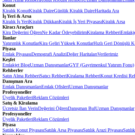
Konut
Kiralık Konut
Kiralık Daire
Günlük Kiralık Daire
Haritada Ara
İş Yeri & Arsa
Kiralık İş Yeri
Kiralık Dükkan
Kiralık İş Yeri Piyasası
Kiralık Arsa
Kiracı Araçları
Kira Değerini Öğren
Ne Kadar Ödeyebilirim
Kiralama Rehberi
Emlakj
İlanlar
Yatırımlık Konutlar
Kira Geliri Yüksek Konutlar
Hızlı Geri Dönüşlü K
Piyasa
Emlak Piyasası
Demografi Analizi
Değer Haritaları
Verilerimiz
Keşfet
Emlakjet Blog
Uzman Danışmanlar
GYF (Gayrimenkul Yatırım Fonu)
Rehberler
Satın Alma Rehberi
Satıcı Rehberi
Kiralama Rehberi
Konut Kredisi Re
Danışman Ara
Emlak Danışmanları
Emlak Ofisleri
Uzman Danışmanlar
Profesyoneller
Üyelik Paketleri
Reklam Çözümleri
Satış & Kiralama
Ücretsiz İlan Verin
Değerini Öğren
Danışman Bul
Uzman Danışmanlar
Profesyoneller
Üyelik Paketleri
Reklam Çözümleri
Piyasa
Satılık Konut Piyasası
Satılık Arsa Piyasası
Satılık Arazi Piyasası
Satılı