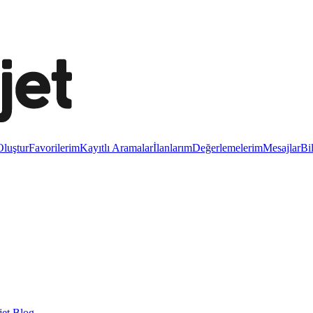
luştur
Favorilerim
Kayıtlı Aramalar
İlanlarım
Değerlemelerim
Mesajlar
Bi
et Blog