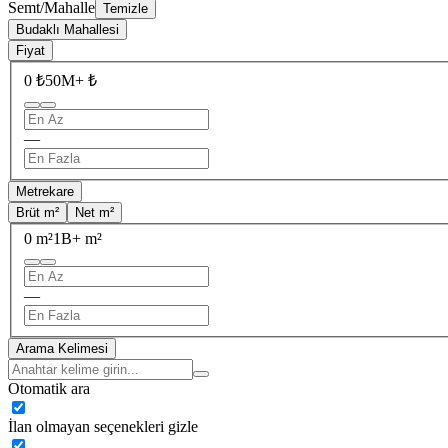
Semt/Mahalle
Temizle
Budaklı Mahallesi
Fiyat
0 ₺
50M+ ₺
—
Metrekare
Brüt m²
Net m²
0 m²
1B+ m²
—
Arama Kelimesi
Otomatik ara
İlan olmayan seçenekleri gizle