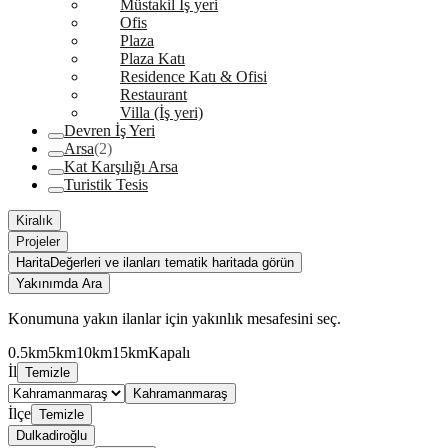
Müstakil İş yeri
Ofis
Plaza
Plaza Katı
Residence Katı & Ofisi
Restaurant
Villa (İş yeri)
Devren İş Yeri
Arsa
(2)
Kat Karşılığı Arsa
Turistik Tesis
Kiralık
Projeler
Harita
Değerleri ve ilanları tematik haritada görün
Yakınımda Ara
Konumuna yakın ilanlar için yakınlık mesafesini seç.
0.5km
5km
10km
15km
Kapalı
İl
Temizle
Kahramanmaraş
İlçe
Temizle
Dulkadiroğlu