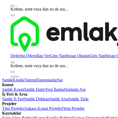
Kelime, semt veya ilan no ile ara...
Değerini Öğren
İlan Ver
Giriş Yap
Hesap Oluştur
Giriş Yap
Hesap O
Kelime, semt veya ilan no ile ara...
Satılık
Kiralık
Yatırım
Danışmanlar
Sat
Konut
Satılık Konut
Satılık Daire
Yeni İlanlar
Haritada Ara
İş Yeri & Arsa
Satılık İş Yeri
Satılık Dükkan
Satılık Arsa
Satılık Tarla
Projeler
Tüm Projeler
Ankara Konut Projeleri
Yeni Projeler
Kaynaklar
Satın Alma Rehberi
Konut Kredisi Rehberi
Uzman Danışmanlar
Emlakj