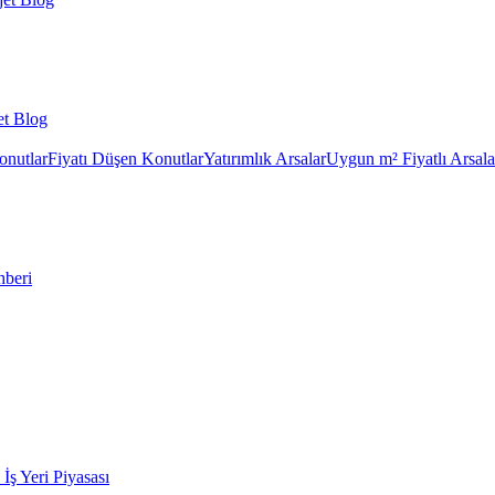
et Blog
onutlar
Fiyatı Düşen Konutlar
Yatırımlık Arsalar
Uygun m² Fiyatlı Arsala
hberi
k İş Yeri Piyasası