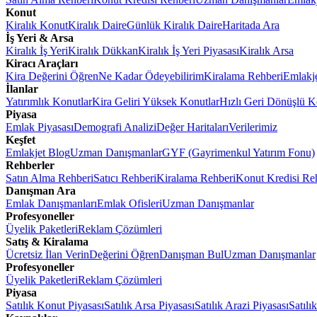
Konut
Kiralık Konut
Kiralık Daire
Günlük Kiralık Daire
Haritada Ara
İş Yeri & Arsa
Kiralık İş Yeri
Kiralık Dükkan
Kiralık İş Yeri Piyasası
Kiralık Arsa
Kiracı Araçları
Kira Değerini Öğren
Ne Kadar Ödeyebilirim
Kiralama Rehberi
Emlakj
İlanlar
Yatırımlık Konutlar
Kira Geliri Yüksek Konutlar
Hızlı Geri Dönüşlü K
Piyasa
Emlak Piyasası
Demografi Analizi
Değer Haritaları
Verilerimiz
Keşfet
Emlakjet Blog
Uzman Danışmanlar
GYF (Gayrimenkul Yatırım Fonu)
Rehberler
Satın Alma Rehberi
Satıcı Rehberi
Kiralama Rehberi
Konut Kredisi Re
Danışman Ara
Emlak Danışmanları
Emlak Ofisleri
Uzman Danışmanlar
Profesyoneller
Üyelik Paketleri
Reklam Çözümleri
Satış & Kiralama
Ücretsiz İlan Verin
Değerini Öğren
Danışman Bul
Uzman Danışmanlar
Profesyoneller
Üyelik Paketleri
Reklam Çözümleri
Piyasa
Satılık Konut Piyasası
Satılık Arsa Piyasası
Satılık Arazi Piyasası
Satılı