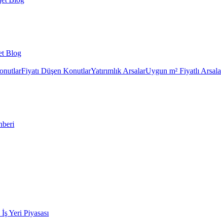
et Blog
onutlar
Fiyatı Düşen Konutlar
Yatırımlık Arsalar
Uygun m² Fiyatlı Arsala
hberi
k İş Yeri Piyasası