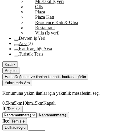
Müstakil İş yeri
Ofis
Plaza
Plaza Katı
Residence Katı & Ofisi
Restaurant
Villa (İş yeri)
Devren İş Yeri
Arsa
(2)
Kat Karşılığı Arsa
Turistik Tesis
Kiralık
Projeler
Harita
Değerleri ve ilanları tematik haritada görün
Yakınımda Ara
Konumuna yakın ilanlar için yakınlık mesafesini seç.
0.5km
5km
10km
15km
Kapalı
İl
Temizle
Kahramanmaraş
İlçe
Temizle
Dulkadiroğlu