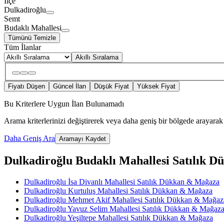
İlçe
Dulkadiroğlu
Semt
Budaklı Mahallesi
Tümünü Temizle
Tüm İlanlar
Akıllı Sıralama
Fiyatı Düşen
Güncel İlan
Düşük Fiyat
Yüksek Fiyat
Bu Kriterlere Uygun İlan Bulunamadı
Arama kriterlerinizi değiştirerek veya daha geniş bir bölgede arayarak 
Daha Geniş Ara
Aramayı Kaydet
Dulkadiroğlu Budaklı Mahallesi Satılık Dü
Dulkadiroğlu İsa Divanlı Mahallesi Satılık Dükkan & Mağaza
Dulkadiroğlu Kurtuluş Mahallesi Satılık Dükkan & Mağaza
Dulkadiroğlu Mehmet Akif Mahallesi Satılık Dükkan & Mağaz
Dulkadiroğlu Yavuz Selim Mahallesi Satılık Dükkan & Mağaz
Dulkadiroğlu Yeşiltepe Mahallesi Satılık Dükkan & Mağaza