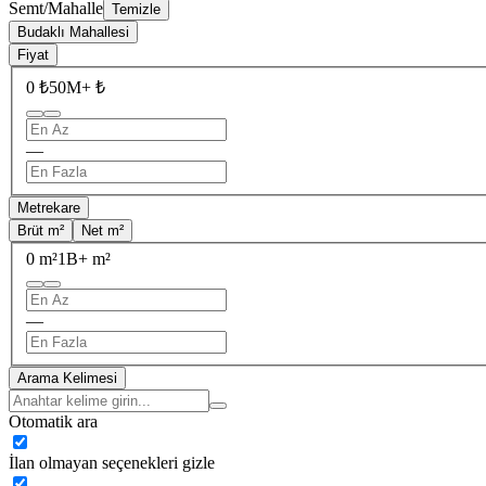
Semt/Mahalle
Temizle
Budaklı Mahallesi
Fiyat
0 ₺
50M+ ₺
—
Metrekare
Brüt m²
Net m²
0 m²
1B+ m²
—
Arama Kelimesi
Otomatik ara
İlan olmayan seçenekleri gizle