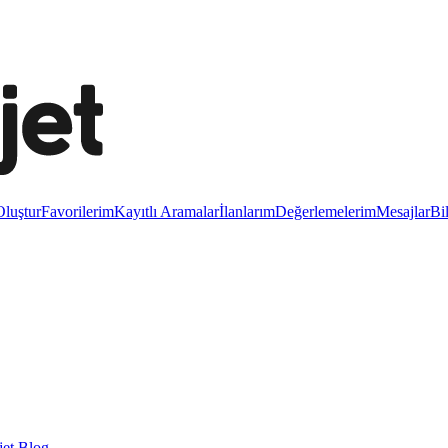
luştur
Favorilerim
Kayıtlı Aramalar
İlanlarım
Değerlemelerim
Mesajlar
Bi
et Blog