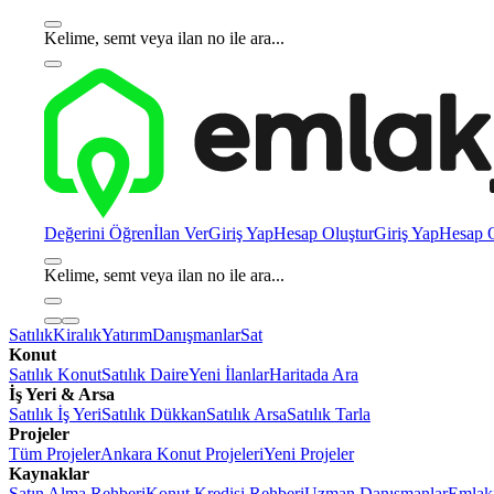
Kelime, semt veya ilan no ile ara...
Değerini Öğren
İlan Ver
Giriş Yap
Hesap Oluştur
Giriş Yap
Hesap O
Kelime, semt veya ilan no ile ara...
Satılık
Kiralık
Yatırım
Danışmanlar
Sat
Konut
Satılık Konut
Satılık Daire
Yeni İlanlar
Haritada Ara
İş Yeri & Arsa
Satılık İş Yeri
Satılık Dükkan
Satılık Arsa
Satılık Tarla
Projeler
Tüm Projeler
Ankara Konut Projeleri
Yeni Projeler
Kaynaklar
Satın Alma Rehberi
Konut Kredisi Rehberi
Uzman Danışmanlar
Emlakj