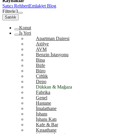
Kaynaklar
Satıcı Rehberi
Emlakjet Blog
Filtrele
3
Satılık
Konut
İş Yeri
Apartman Dairesi
Atölye
AVM
Benzin İstasyonu
Bina
Büfe
Büro
Çiftlik
Depo
Dükkan & Mağaza
Fabrika
Genel
Hastane
İmalathane
İşhanı
İşhanı Katı
Kafe & Bar
Kıraathane