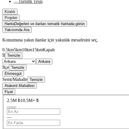
Turistik Tesis
Kiralık
Projeler
Harita
Değerleri ve ilanları tematik haritada görün
Yakınımda Ara
Konumuna yakın ilanlar için yakınlık mesafesini seç.
0.5km
5km
10km
15km
Kapalı
İl
Temizle
Ankara
İlçe
Temizle
Etimesgut
Semt/Mahalle
Temizle
Atakent Mahallesi
Fiyat
2.5M ₺
10.5M+ ₺
—