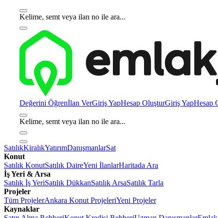
Kelime, semt veya ilan no ile ara...
Değerini Öğren
İlan Ver
Giriş Yap
Hesap Oluştur
Giriş Yap
Hesap O
Kelime, semt veya ilan no ile ara...
Satılık
Kiralık
Yatırım
Danışmanlar
Sat
Konut
Satılık Konut
Satılık Daire
Yeni İlanlar
Haritada Ara
İş Yeri & Arsa
Satılık İş Yeri
Satılık Dükkan
Satılık Arsa
Satılık Tarla
Projeler
Tüm Projeler
Ankara Konut Projeleri
Yeni Projeler
Kaynaklar
Satın Alma Rehberi
Konut Kredisi Rehberi
Uzman Danışmanlar
Emlakj