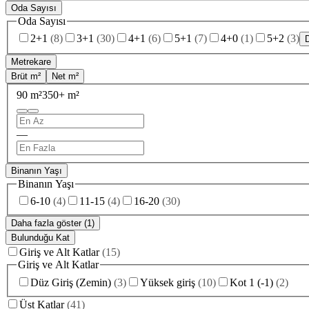
Oda Sayısı
Oda Sayısı
2+1
(
8
)
3+1
(
30
)
4+1
(
6
)
5+1
(
7
)
4+0
(
1
)
5+2
(
3
)
D
Metrekare
Brüt m²
Net m²
90 m²
350+ m²
—
Binanın Yaşı
Binanın Yaşı
6-10
(
4
)
11-15
(
4
)
16-20
(
30
)
Daha fazla göster (1)
Bulunduğu Kat
Giriş ve Alt Katlar
(
15
)
Giriş ve Alt Katlar
Düz Giriş (Zemin)
(
3
)
Yüksek giriş
(
10
)
Kot 1 (-1)
(
2
)
Üst Katlar
(
41
)