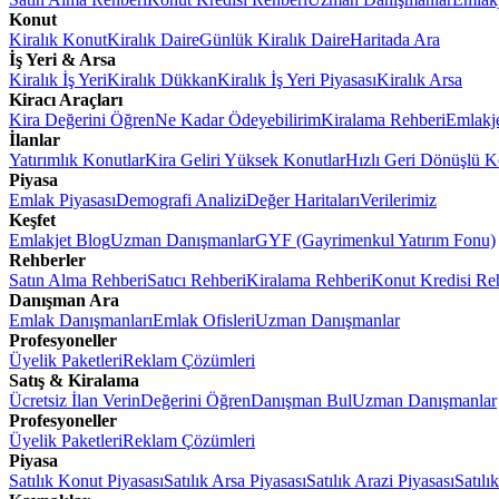
Konut
Kiralık Konut
Kiralık Daire
Günlük Kiralık Daire
Haritada Ara
İş Yeri & Arsa
Kiralık İş Yeri
Kiralık Dükkan
Kiralık İş Yeri Piyasası
Kiralık Arsa
Kiracı Araçları
Kira Değerini Öğren
Ne Kadar Ödeyebilirim
Kiralama Rehberi
Emlakj
İlanlar
Yatırımlık Konutlar
Kira Geliri Yüksek Konutlar
Hızlı Geri Dönüşlü K
Piyasa
Emlak Piyasası
Demografi Analizi
Değer Haritaları
Verilerimiz
Keşfet
Emlakjet Blog
Uzman Danışmanlar
GYF (Gayrimenkul Yatırım Fonu)
Rehberler
Satın Alma Rehberi
Satıcı Rehberi
Kiralama Rehberi
Konut Kredisi Re
Danışman Ara
Emlak Danışmanları
Emlak Ofisleri
Uzman Danışmanlar
Profesyoneller
Üyelik Paketleri
Reklam Çözümleri
Satış & Kiralama
Ücretsiz İlan Verin
Değerini Öğren
Danışman Bul
Uzman Danışmanlar
Profesyoneller
Üyelik Paketleri
Reklam Çözümleri
Piyasa
Satılık Konut Piyasası
Satılık Arsa Piyasası
Satılık Arazi Piyasası
Satılı