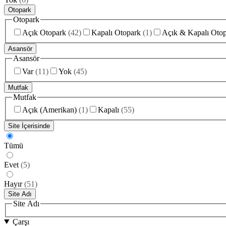
Otopark
Otopark
Açık Otopark
(
42
)
Kapalı Otopark
(
1
)
Açık & Kapalı Oto
Asansör
Asansör
Var
(
11
)
Yok
(
45
)
Mutfak
Mutfak
Açık (Amerikan)
(
1
)
Kapalı
(
55
)
Site İçerisinde
Tümü
Evet
(
5
)
Hayır
(
51
)
Site Adı
Site Adı
Çarşı