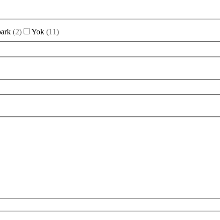
park
(
2
)
Yok
(
11
)