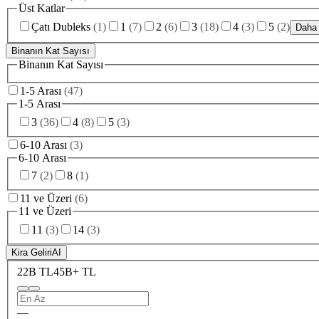
Üst Katlar
Çatı Dubleks
(
1
)
1
(
7
)
2
(
6
)
3
(
18
)
4
(
3
)
5
(
2
)
Daha 
Binanın Kat Sayısı
Binanın Kat Sayısı
1-5 Arası
(
47
)
1-5 Arası
3
(
36
)
4
(
8
)
5
(
3
)
6-10 Arası
(
3
)
6-10 Arası
7
(
2
)
8
(
1
)
11 ve Üzeri
(
6
)
11 ve Üzeri
11
(
3
)
14
(
3
)
Kira Geliri
AI
22B TL
45B+ TL
—