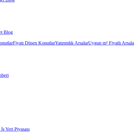
et Blog
onutlar
Fiyatı Düşen Konutlar
Yatırımlık Arsalar
Uygun m² Fiyatlı Arsala
hberi
k İş Yeri Piyasası