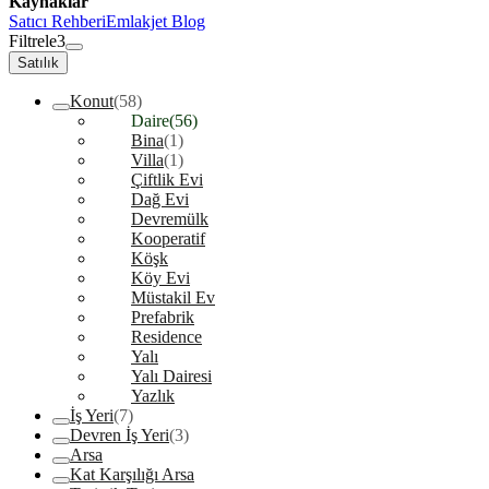
Kaynaklar
Satıcı Rehberi
Emlakjet Blog
Filtrele
3
Satılık
Konut
(58)
Daire
(56)
Bina
(1)
Villa
(1)
Çiftlik Evi
Dağ Evi
Devremülk
Kooperatif
Köşk
Köy Evi
Müstakil Ev
Prefabrik
Residence
Yalı
Yalı Dairesi
Yazlık
İş Yeri
(7)
Devren İş Yeri
(3)
Arsa
Kat Karşılığı Arsa