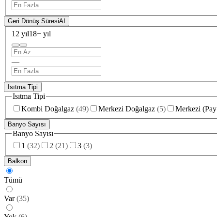
Geri Dönüş Süresi
AI
12 yıl
18+ yıl
—
Isıtma Tipi
Isıtma Tipi
Kombi Doğalgaz
(
49
)
Merkezi Doğalgaz
(
5
)
Merkezi (Pay
Banyo Sayısı
Banyo Sayısı
1
(
32
)
2
(
21
)
3
(
3
)
Balkon
Tümü
Var
(
35
)
Yok
(
6
)