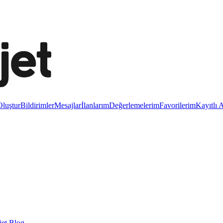
luştur
Bildirimler
Mesajlar
İlanlarım
Değerlemelerim
Favorilerim
Kayıtlı 
et Blog