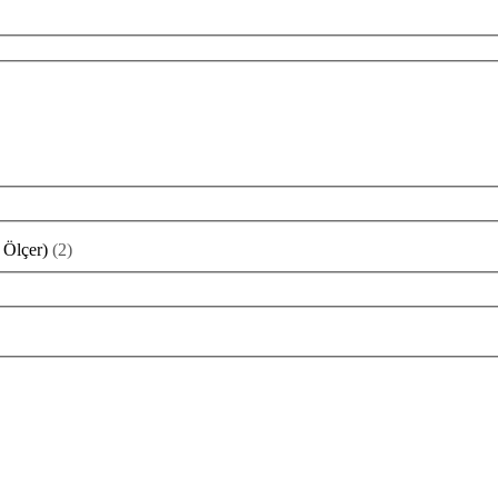
 Ölçer)
(
2
)