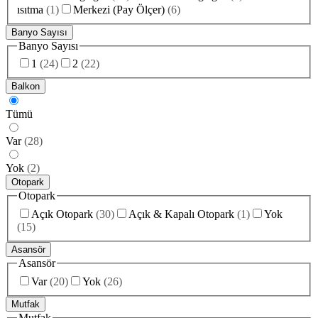
ısıtma
(
1
)
Merkezi (Pay Ölçer)
(
6
)
Banyo Sayısı
Banyo Sayısı
1
(
24
)
2
(
22
)
Balkon
Tümü
Var
(
28
)
Yok
(
2
)
Otopark
Otopark
Açık Otopark
(
30
)
Açık & Kapalı Otopark
(
1
)
Yok
(
15
)
Asansör
Asansör
Var
(
20
)
Yok
(
26
)
Mutfak
Mutfak