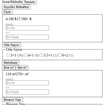
Semt/Mahalle
Temizle
Ayyıldız Mahallesi
Fiyat
4.1M ₺
17.5M+ ₺
—
Oda Sayısı
Oda Sayısı
3+1
(
36
)
4+1
(
8
)
3.5+1
(
1
)
6+2
(
1
)
Metrekare
Brüt m²
Net m²
110 m²
270+ m²
—
Binanın Yaşı
Binanın Yaşı