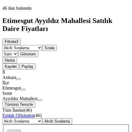
46
ilan bulundu
Etimesgut Ayyıldız Mahallesi Satılık
Daire Fiyatları
Filtrele
3
Sırala
Görünüm
Harita
Kaydet
Paylaş
İl
Ankara
İlçe
Etimesgut
Semt
Ayyıldız Mahallesi
Tümünü Temizle
Tüm İlanlar
(
46
)
Emlak Ofisinden
(
46
)
Akıllı Sıralama