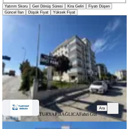
Yatırım Skoru
Geri Dönüş Süresi
Kira Geliri
Fiyatı Düşen
Güncel İlan
Düşük Fiyat
Yüksek Fiyat
YENİ
Ayyıldız Mahallesinde 3+1 Daire
Etimesgut, Ayyıldız Mahallesi
3+1
·
205 m²
·
1. Kat
·
08.08.2026
8.350.000 ₺
TURYAP BAĞLICA
Fahri Gül
Ara
Ara
TURYAP BAĞLICA
Fahri Gül
YENİ