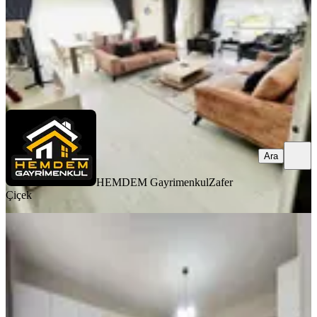
8.300.000 ₺
HEMDEM Gayrimenkul
Zafer Çiçek
Ara
Ara
HEMDEM Gayrimenkul
Zafer
Çiçek
Mmg'den Ayyıldız'da 4+1 Yeni
Binada Site İçerisinde Full Yapılı
Etimesgut, Ayyıldız Mahallesi
4+1
·
220 m²
·
1. Kat
·
10.07.2026