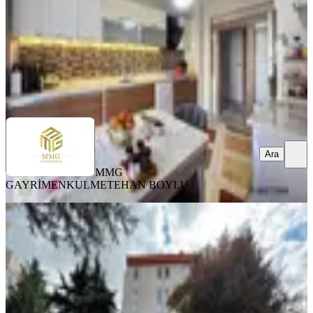
10.748.000 ₺
MMG GAYRİMENKUL
METEHAN BOYLU
Ara
Ara
MMG
GAYRİMENKUL
METEHAN BOYLU
SİTE İÇİ
Ayyıldız Mahallesi 3+1 Uygun Fiyatlı
Ara Kat Kuponnn
Etimesgut, Ayyıldız Mahallesi
3+1
·
125 m²
·
3. Kat
·
09.07.2026