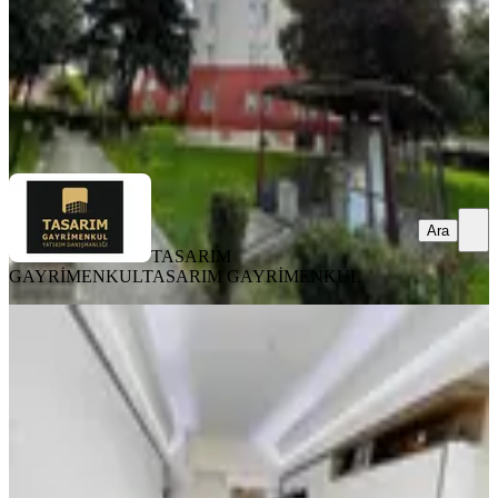
4.499.999 ₺
TASARIM GAYRİMENKUL
TASARIM GAYRİMENKUL
Ara
Ara
TASARIM
GAYRİMENKUL
TASARIM GAYRİMENKUL
MANZARALI
%
2
Ayyıldız'da Panoramik Manzaralı
Ferah Son Katta Lüx 4+1 Daire
Etimesgut, Ayyıldız Mahallesi
4+1
·
180 m²
·
7. Kat
·
03.07.2026
10.499.000 ₺
10.699.000 ₺