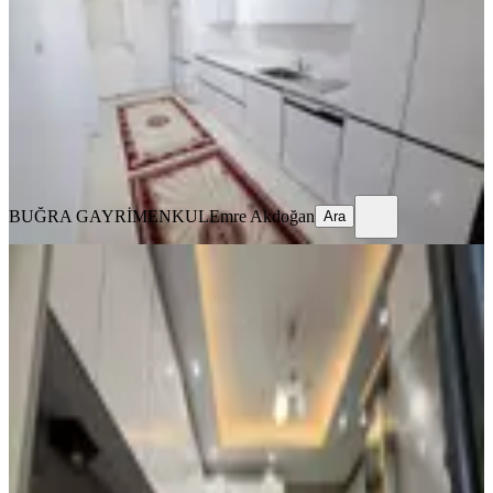
Etimesgut, Ayyıldız Mahallesi
3+1
·
135 m²
·
3. Kat
·
20.07.2026
6.550.000 ₺
BUĞRA GAYRİMENKUL
Emre Akdoğan
Ara
BUĞRA GAYRİMENKUL
Emre Akdoğan
Ara
BALKONLU
%
2
Emlak Danışmanım'dan║ayyıldız
Mah'de║ultra Lüks Tasarımlı 3+1
Etimesgut, Ayyıldız Mahallesi
3+1
·
125 m²
·
4. Kat
·
16.07.2026
5.790.000 ₺
5.890.000 ₺