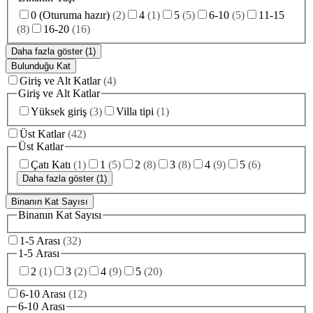
0 (Oturuma hazır)
(
2
)
4
(
1
)
5
(
5
)
6-10
(
5
)
11-15
(
8
)
16-20
(
16
)
Daha fazla göster (1)
Bulunduğu Kat
Giriş ve Alt Katlar
(
4
)
Giriş ve Alt Katlar
Yüksek giriş
(
3
)
Villa tipi
(
1
)
Üst Katlar
(
42
)
Üst Katlar
Çatı Katı
(
1
)
1
(
5
)
2
(
8
)
3
(
8
)
4
(
9
)
5
(
6
)
Daha fazla göster (1)
Binanın Kat Sayısı
Binanın Kat Sayısı
1-5 Arası
(
32
)
1-5 Arası
2
(
1
)
3
(
2
)
4
(
9
)
5
(
20
)
6-10 Arası
(
12
)
6-10 Arası