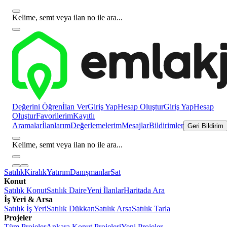
Kelime, semt veya ilan no ile ara...
Değerini Öğren
İlan Ver
Giriş Yap
Hesap Oluştur
Giriş Yap
Hesap
Oluştur
Favorilerim
Kayıtlı
Aramalar
İlanlarım
Değerlemelerim
Mesajlar
Bildirimler
Geri Bildirim
Kelime, semt veya ilan no ile ara...
Satılık
Kiralık
Yatırım
Danışmanlar
Sat
Konut
Satılık Konut
Satılık Daire
Yeni İlanlar
Haritada Ara
İş Yeri & Arsa
Satılık İş Yeri
Satılık Dükkan
Satılık Arsa
Satılık Tarla
Projeler
Tüm Projeler
Ankara Konut Projeleri
Yeni Projeler