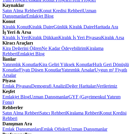
Kaynaklar
Satın Alma Rehberi
Konut Kredisi Rehberi
Uzman
Danışmanlar
Emlakjet Blog
Konut
Kiralık Konut
Kiralık Daire
Günlük Kiralık Daire
Haritada Ara
İş Yeri & Arsa
Kiralık İş Yeri
Kiralık Dükkan
Kiralık İş Yeri Piyasası
Kiralık Arsa
Kiracı Araçları
Kira Değerini Öğren
Ne Kadar Ödeyebilirim
Kiralama
Rehberi
Emlakjet Blog
İlanlar
Yatırımlık Konutlar
Kira Geliri Yüksek Konutlar
Hızlı Geri Dönüşlü
Konutlar
Fiyatı Düşen Konutlar
Yatırımlık Arsalar
Uygun m² Fiyatlı
Arsalar
Piyasa
Emlak Piyasası
Demografi Analizi
Değer Haritaları
Verilerimiz
Keşfet
Emlakjet Blog
Uzman Danışmanlar
GYF (Gayrimenkul Yatırım
Fonu)
Rehberler
Satın Alma Rehberi
Satıcı Rehberi
Kiralama Rehberi
Konut Kredisi
Rehberi
Danışman Ara
Emlak Danışmanları
Emlak Ofisleri
Uzman Danışmanlar