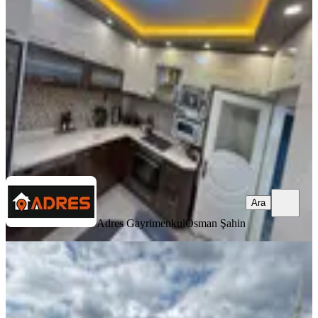
Etimesgut, Ayyıldız Mahallesi
3+1
·
125 m²
·
4. Kat
·
04.08.2026
5.720.000 ₺
Adres Gayrimenkul
Osman Şahin
Ara
Ara
Adres Gayrimenkul
Osman Şahin
SİTE İÇİ
Etimesgut'un Parlayan Yıldızı
Ayyıldız'da 3+1 Panoromik Peyzaj
Etimesgut, Ayyıldız Mahallesi