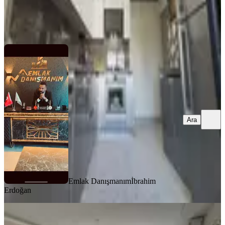
Emlak Danışmanım
İbrahim Erdoğan
Ara
Ara
Emlak Danışmanım
İbrahim
Erdoğan
MANZARALI
%
2
Etimesgut Ayyıldızda 4+1 Satılık