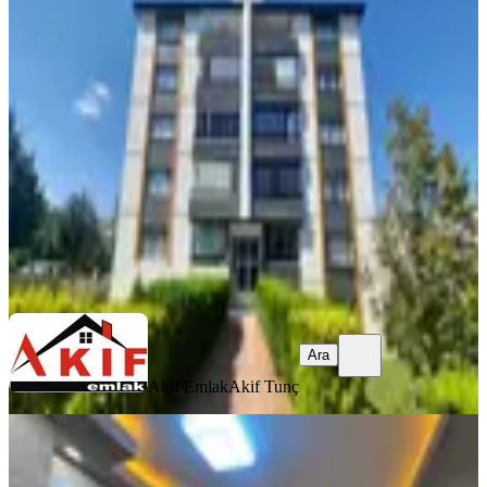
Akif'ten Ayyıldız'da Arakat Üç
Cepheli Siteiçi 3+1 Satılık Daire
Etimesgut, Ayyıldız Mahallesi
3+1
·
155 m²
·
3. Kat
·
05.08.2026
9.000.000 ₺
Akif Emlak
Akif Tunç
Ara
Ara
Akif Emlak
Akif Tunç
YENİ
Adres Gayrimenkuldan Etimesgut
Ahimesut Bulvarı 3+1 Daire