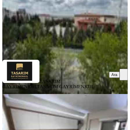
3+1
·
125 m²
·
2. Kat
·
29.07.2026
4.469.000 ₺
TASARIM GAYRİMENKUL
TASARIM GAYRİMENKUL
Ara
Ara
TASARIM
GAYRİMENKUL
TASARIM GAYRİMENKUL
BALKONLU
Sym'den Ayyıldız'da Manzaralı
Asansörlü Ebeveny B. Yapılı 4+1daire
Etimesgut, Ayyıldız Mahallesi