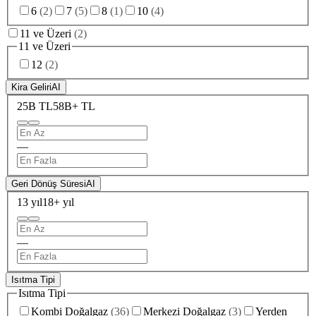
6
(
2
)
7
(
5
)
8
(
1
)
10
(
4
)
11 ve Üzeri
(
2
)
11 ve Üzeri
12
(
2
)
Kira Geliri
AI
25B TL
58B+ TL
—
Geri Dönüş Süresi
AI
13 yıl
18+ yıl
—
Isıtma Tipi
Isıtma Tipi
Kombi Doğalgaz
(
36
)
Merkezi Doğalgaz
(
3
)
Yerden