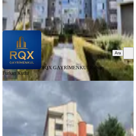
RQX GAYRİMENKUL
Rıdvan Furkan Kutlu
Ara
Ara
RQX GAYRİMENKUL
Rıdvan
Furkan Kutlu
MANZARALI
Ulaş Emlak Elvankent Ayyıldızda
Okul Bitişiği Site İçi 3. Katta
Etimesgut, Ayyıldız Mahallesi
3+1
·
110 m²
·
3. Kat
·
17.06.2026
4.450.000 ₺