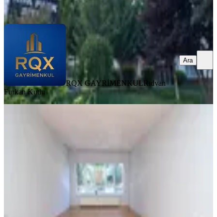
Ara
Ara
RQX GAYRİMENKUL
Rıdvan
Furkan Kutlu
MANZARALI
%
2
Emre Emlak'tan Ayyıldız'da Arakat
Ön Cephe Köşe Cephe 3+1 Satılık
Daire
Etimesgut, Ayyıldız Mahallesi
3+1
·
135 m²
·
1. Kat
·
21.06.2026
5.250.000 ₺
5.350.000 ₺