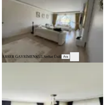
Daire
Etimesgut, Ayyıldız Mahallesi
4+1
·
190 m²
·
7. Kat
·
15.07.2026
10.500.000 ₺
10.930.000 ₺
ARSER GAYRİMENKUL
Serhat Ünlü
Ara
ARSER GAYRİMENKUL
Serhat Ünlü
Ara
SİTE İÇİ
Hemdem Gayrimenkul'den
Ayyıldız'da Full Yapılı Asansörlü Ara
Katta Site İçi 3+1 Satılık Daire
Etimesgut, Ayyıldız Mahallesi
3+1
·
130 m²
·
4. Kat
·
11.07.2026