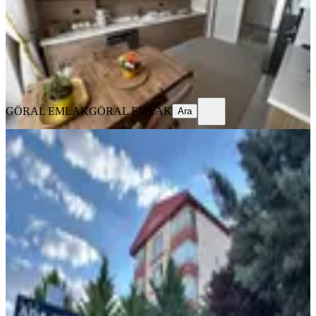
10.700.000 ₺
10.900.000 ₺
GÖRAL EMLAK
GÖRAL EMLAK
Ara
GÖRAL EMLAK
GÖRAL EMLAK
Ara
SİTE İÇİ
Ayyıldız Da Şıklık Ve Konforun
Buluştuğu Site İçi Yapılı 3+1 Daire
Etimesgut, Ayyıldız Mahallesi
3+1
·
152 m²
·
3. Kat
·
27.06.2026
8.600.000 ₺
RQX GAYRİMENKUL
Rıdvan Furkan Kutlu