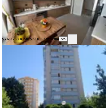
4+1
·
160 m²
·
7. Kat
·
24.07.2026
10.849.000 ₺
SYM GAYRİMENKUL
Sinan Yetim
Ara
SYM GAYRİMENKUL
Sinan Yetim
Ara
KOMBİLİ
Etimesgut Ayyıldız Mh Arakat
Kombili Asansör A.otoparklı Güney
Etimesgut, Ayyıldız Mahallesi
3+1
·
135 m²
·
2. Kat
·
22.07.2026
6.200.000 ₺
Kuttaş Emlak
Kemal Kuttaş
Ara