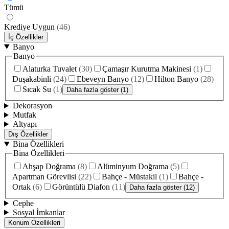
Tümü
Krediye Uygun
(
46
)
İç Özellikler
Banyo
Banyo
Alaturka Tuvalet
(
30
)
Çamaşır Kurutma Makinesi
(
1
)
Duşakabinli
(
24
)
Ebeveyn Banyo
(
12
)
Hilton Banyo
(
28
)
Sıcak Su
(
1
)
Daha fazla göster (1)
Dekorasyon
Mutfak
Altyapı
Dış Özellikler
Bina Özellikleri
Bina Özellikleri
Ahşap Doğrama
(
8
)
Alüminyum Doğrama
(
5
)
Apartman Görevlisi
(
22
)
Bahçe - Müstakil
(
1
)
Bahçe -
Ortak
(
6
)
Görüntülü Diafon
(
11
)
Daha fazla göster (12)
Cephe
Sosyal İmkanlar
Konum Özellikleri