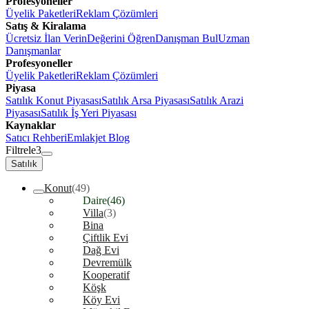
Profesyoneller
Üyelik Paketleri
Reklam Çözümleri
Satış & Kiralama
Ücretsiz İlan Verin
Değerini Öğren
Danışman Bul
Uzman
Danışmanlar
Profesyoneller
Üyelik Paketleri
Reklam Çözümleri
Piyasa
Satılık Konut Piyasası
Satılık Arsa Piyasası
Satılık Arazi
Piyasası
Satılık İş Yeri Piyasası
Kaynaklar
Satıcı Rehberi
Emlakjet Blog
Filtrele
3
Satılık
Konut
(49)
Daire
(46)
Villa
(3)
Bina
Çiftlik Evi
Dağ Evi
Devremülk
Kooperatif
Köşk
Köy Evi