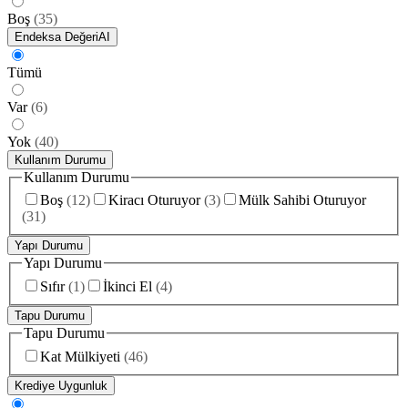
Boş
(
35
)
Endeksa Değeri
AI
Tümü
Var
(
6
)
Yok
(
40
)
Kullanım Durumu
Kullanım Durumu
Boş
(
12
)
Kiracı Oturuyor
(
3
)
Mülk Sahibi Oturuyor
(
31
)
Yapı Durumu
Yapı Durumu
Sıfır
(
1
)
İkinci El
(
4
)
Tapu Durumu
Tapu Durumu
Kat Mülkiyeti
(
46
)
Krediye Uygunluk