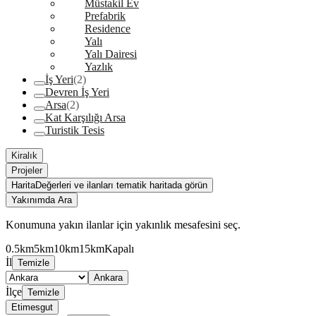
Müstakil Ev
Prefabrik
Residence
Yalı
Yalı Dairesi
Yazlık
İş Yeri
(2)
Devren İş Yeri
Arsa
(2)
Kat Karşılığı Arsa
Turistik Tesis
Kiralık
Projeler
Harita
Değerleri ve ilanları tematik haritada görün
Yakınımda Ara
Konumuna yakın ilanlar için yakınlık mesafesini seç.
0.5km
5km
10km
15km
Kapalı
İl
Temizle
Ankara
İlçe
Temizle
Etimesgut