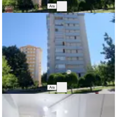
Kuttaş Emlak
Kemal Kuttaş
Ara
MANZARALI
Etimesgut Ayyıldız Mh Arakat
Kombili Asansör A.otoparklı Güney
Etimesgut, Ayyıldız Mahallesi
3+1
·
135 m²
·
2. Kat
·
21.07.2026
6.200.000 ₺
Kuttaş Emlak
Kemal Kuttaş
Ara
Kuttaş Emlak
Kemal Kuttaş
Ara
BALKONLU
Buğra Dan Ayyıldız Mah Full Yapılı
Ara Kat Güney Cephe 3+1daire