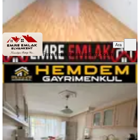
Emre Emlak Elvankent
Emre Söken
Ara
Ara
Emre Emlak Elvankent
Emre Söken
MANZARALI
Hemdem Gayrimenkul'den
Ayyıldız'da Ön Cephe Site İçi 3+1
Satılık Daire
Etimesgut, Ayyıldız Mahallesi
3+1
·
160 m²
·
5. Kat
·
20.06.2026
6.400.000 ₺