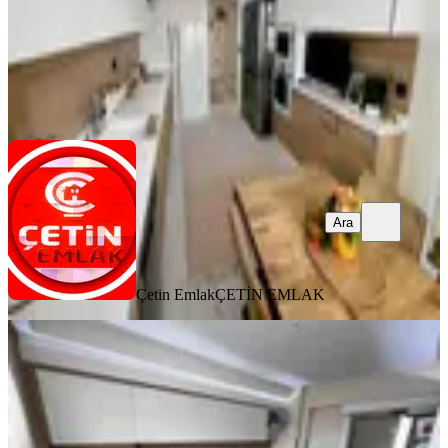
Çetin Emlak
ÇETİN EMLAK
Ara
Ara
Çetin Emlak
ÇETİN EMLAK
MANZARALI
%
2
Etimesgut Ayyıldız Mahallesin De 4+1
Katta Ful Yapılı
Etimesgut, Ayyıldız Mahallesi
4+1
·
170 m²
·
7. Kat
·
03.07.2026