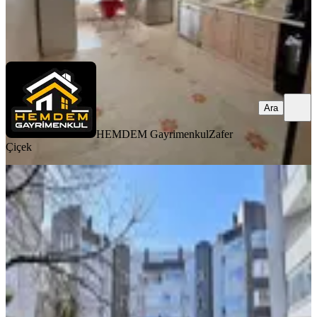
HEMDEM Gayrimenkul
Zafer Çiçek
Ara
Ara
HEMDEM Gayrimenkul
Zafer
Çiçek
SİTE İÇİ
Ayyıldız Ahimesut Bulvar Yanı Site İçi
Ara Kat Yapılı 3+1 Daire
Etimesgut, Ayyıldız Mahallesi
3+1
·
130 m²
·
2. Kat
·
20.06.2026
5.950.000 ₺