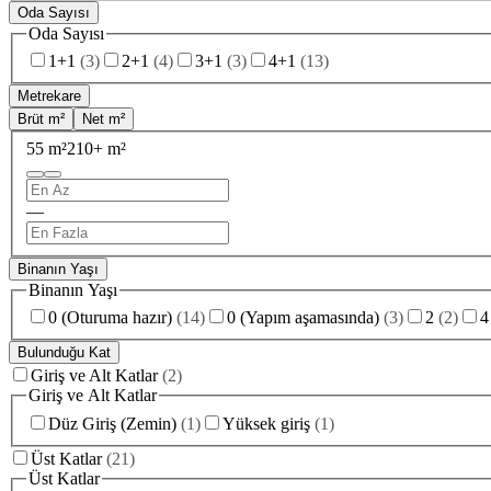
Oda Sayısı
Oda Sayısı
1+1
(
3
)
2+1
(
4
)
3+1
(
3
)
4+1
(
13
)
Metrekare
Brüt m²
Net m²
55 m²
210+ m²
—
Binanın Yaşı
Binanın Yaşı
0 (Oturuma hazır)
(
14
)
0 (Yapım aşamasında)
(
3
)
2
(
2
)
4
Bulunduğu Kat
Giriş ve Alt Katlar
(
2
)
Giriş ve Alt Katlar
Düz Giriş (Zemin)
(
1
)
Yüksek giriş
(
1
)
Üst Katlar
(
21
)
Üst Katlar