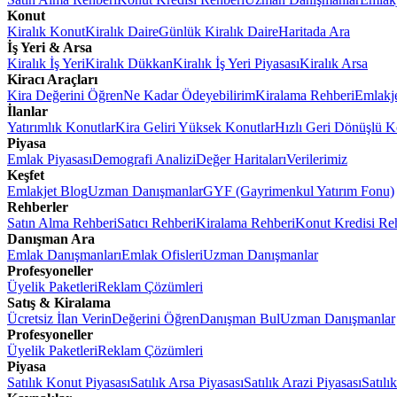
Konut
Kiralık Konut
Kiralık Daire
Günlük Kiralık Daire
Haritada Ara
İş Yeri & Arsa
Kiralık İş Yeri
Kiralık Dükkan
Kiralık İş Yeri Piyasası
Kiralık Arsa
Kiracı Araçları
Kira Değerini Öğren
Ne Kadar Ödeyebilirim
Kiralama Rehberi
Emlakj
İlanlar
Yatırımlık Konutlar
Kira Geliri Yüksek Konutlar
Hızlı Geri Dönüşlü K
Piyasa
Emlak Piyasası
Demografi Analizi
Değer Haritaları
Verilerimiz
Keşfet
Emlakjet Blog
Uzman Danışmanlar
GYF (Gayrimenkul Yatırım Fonu)
Rehberler
Satın Alma Rehberi
Satıcı Rehberi
Kiralama Rehberi
Konut Kredisi Re
Danışman Ara
Emlak Danışmanları
Emlak Ofisleri
Uzman Danışmanlar
Profesyoneller
Üyelik Paketleri
Reklam Çözümleri
Satış & Kiralama
Ücretsiz İlan Verin
Değerini Öğren
Danışman Bul
Uzman Danışmanlar
Profesyoneller
Üyelik Paketleri
Reklam Çözümleri
Piyasa
Satılık Konut Piyasası
Satılık Arsa Piyasası
Satılık Arazi Piyasası
Satılı