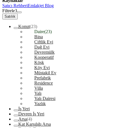
Kaynaklar
Satıcı Rehberi
Emlakjet Blog
Filtrele
3
Satılık
Konut
(23)
Daire
(23)
Bina
Çiftlik Evi
Dağ Evi
Devremülk
Kooperatif
Köşk
Köy Evi
Müstakil Ev
Prefabrik
Residence
Villa
Yalı
Yalı Dairesi
Yazlık
İş Yeri
Devren İş Yeri
Arsa
(4)
Kat Karşılığı Arsa