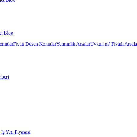
et Blog
onutlar
Fiyatı Düşen Konutlar
Yatırımlık Arsalar
Uygun m² Fiyatlı Arsala
hberi
k İş Yeri Piyasası