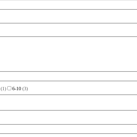
(
1
)
6-10
(
3
)