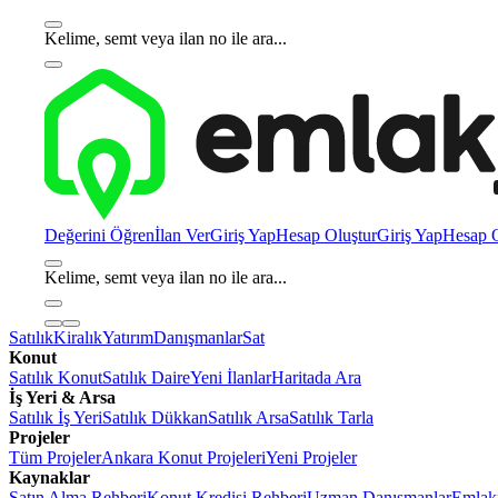
Kelime, semt veya ilan no ile ara...
Değerini Öğren
İlan Ver
Giriş Yap
Hesap Oluştur
Giriş Yap
Hesap O
Kelime, semt veya ilan no ile ara...
Satılık
Kiralık
Yatırım
Danışmanlar
Sat
Konut
Satılık Konut
Satılık Daire
Yeni İlanlar
Haritada Ara
İş Yeri & Arsa
Satılık İş Yeri
Satılık Dükkan
Satılık Arsa
Satılık Tarla
Projeler
Tüm Projeler
Ankara Konut Projeleri
Yeni Projeler
Kaynaklar
Satın Alma Rehberi
Konut Kredisi Rehberi
Uzman Danışmanlar
Emlakj