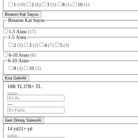
1
(
10
)
2
(
6
)
3
(
3
)
8
(
1
)
10
(
1
)
Binanın Kat Sayısı
Binanın Kat Sayısı
1-5 Arası
(
17
)
1-5 Arası
2
(
5
)
3
(
2
)
4
(
7
)
5
(
3
)
6-10 Arası
(
6
)
6-10 Arası
8
(
3
)
10
(
3
)
Kira Geliri
AI
18B TL
37B+ TL
—
Geri Dönüş Süresi
AI
14 yıl
21+ yıl