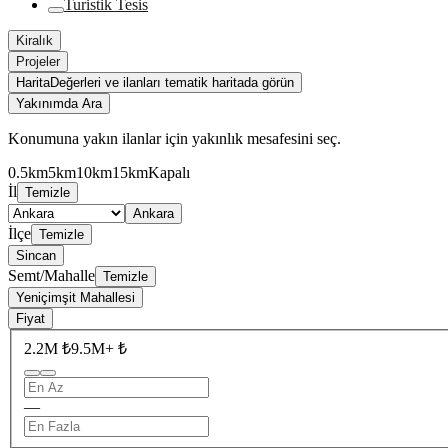
Turistik Tesis
Kiralık
Projeler
Harita
Değerleri ve ilanları tematik haritada görün
Yakınımda Ara
Konumuna yakın ilanlar için yakınlık mesafesini seç.
0.5km
5km
10km
15km
Kapalı
İl
Temizle
Ankara
İlçe
Temizle
Sincan
Semt/Mahalle
Temizle
Yeniçimşit Mahallesi
Fiyat
2.2M ₺
9.5M+ ₺
—