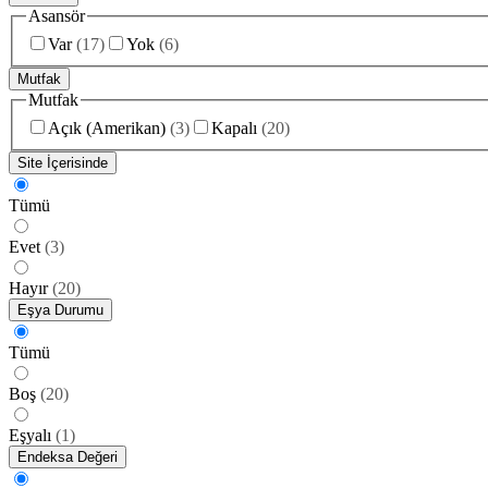
Asansör
Var
(
17
)
Yok
(
6
)
Mutfak
Mutfak
Açık (Amerikan)
(
3
)
Kapalı
(
20
)
Site İçerisinde
Tümü
Evet
(
3
)
Hayır
(
20
)
Eşya Durumu
Tümü
Boş
(
20
)
Eşyalı
(
1
)
Endeksa Değeri