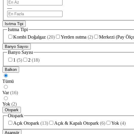
—
Isıtma Tipi
Isıtma Tipi
Kombi Doğalgaz
(
20
)
Yerden ısıtma
(
2
)
Merkezi (Pay Ölçe
Banyo Sayısı
Banyo Sayısı
1
(
5
)
2
(
18
)
Balkon
Tümü
Var
(
16
)
Yok
(
2
)
Otopark
Otopark
Açık Otopark
(
13
)
Açık & Kapalı Otopark
(
6
)
Yok
(
4
)
Asansör