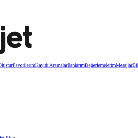
luştur
Favorilerim
Kayıtlı Aramalar
İlanlarım
Değerlemelerim
Mesajlar
Bi
et Blog