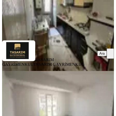
2.099.000 ₺
TASARIM GAYRİMENKUL
TASARIM GAYRİMENKUL
Ara
Ara
TASARIM
GAYRİMENKUL
TASARIM GAYRİMENKUL
SIFIR BİNA
Fsn Den Fırsat!!! M.çakmak Mh Sıfır
Arakat Asansör Çift Banyo
Sincan, Maraşal Çakmak Mahallesi
3+1
·
117 m²
·
2. Kat
·
29.07.2026
4.890.000 ₺