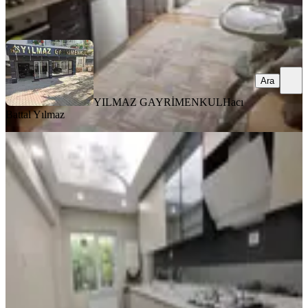
Ara
Ara
YILMAZ GAYRİMENKUL
Hacı
Battal Yılmaz
MANZARALI
Yılmaz Gayrimenkul Den Mareşal
Çakmak Mah 3+1 Lüx Yapılı Yüksek
Giriş 3.799 Pz Kupon Daire
Sincan, Maraşal Çakmak Mahallesi
3+1
·
124 m²
·
Yüksek giriş
·
04.08.2026
3.799.000 ₺