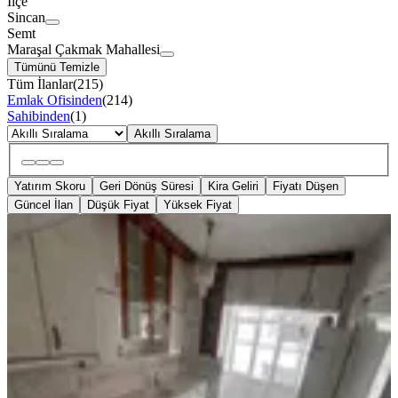
İlçe
Sincan
Semt
Maraşal Çakmak Mahallesi
Tümünü Temizle
Tüm İlanlar
(
215
)
Emlak Ofisinden
(
214
)
Sahibinden
(
1
)
Akıllı Sıralama
Yatırım Skoru
Geri Dönüş Süresi
Kira Geliri
Fiyatı Düşen
Güncel İlan
Düşük Fiyat
Yüksek Fiyat
YENİ
Sincan Mareşalçakmak Mah 1.arakat
Genıs Masrafsız Satılık Daire
Sincan, Maraşal Çakmak Mahallesi
3+1
·
120 m²
·
1. Kat
·
05.08.2026
2.935.000 ₺