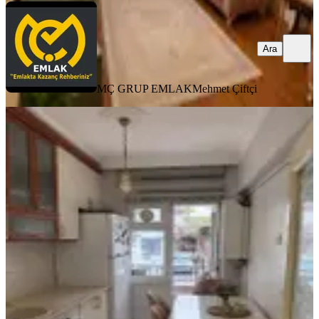
Ara
MÇ GRUP EMLAK
Mehmet Çiftçi
MANZARALI
Mç Emlak'tan Mareşal Çakmak
Mah'de Satılık Daire
Sincan, Maraşal Çakmak Mahallesi
2+1
·
120 m²
·
Yüksek giriş
·
28.07.2026
2.749.000 ₺
Yatırım Skoru
:
72
Yüksek
MÇ GRUP EMLAK
Mehmet Çiftçi
Ara