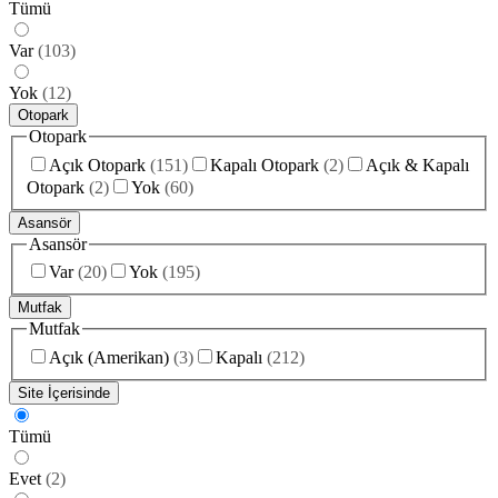
Tümü
Var
(
103
)
Yok
(
12
)
Otopark
Otopark
Açık Otopark
(
151
)
Kapalı Otopark
(
2
)
Açık & Kapalı
Otopark
(
2
)
Yok
(
60
)
Asansör
Asansör
Var
(
20
)
Yok
(
195
)
Mutfak
Mutfak
Açık (Amerikan)
(
3
)
Kapalı
(
212
)
Site İçerisinde
Tümü
Evet
(
2
)