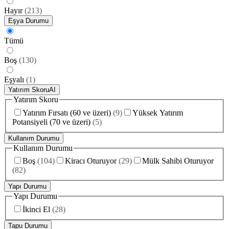
Hayır
(
213
)
Eşya Durumu
Tümü
Boş
(
130
)
Eşyalı
(
1
)
Yatırım Skoru
AI
Yatırım Skoru
Yatırım Fırsatı (60 ve üzeri)
(
9
)
Yüksek Yatırım
Potansiyeli (70 ve üzeri)
(
5
)
Kullanım Durumu
Kullanım Durumu
Boş
(
104
)
Kiracı Oturuyor
(
29
)
Mülk Sahibi Oturuyor
(
82
)
Yapı Durumu
Yapı Durumu
İkinci El
(
28
)
Tapu Durumu