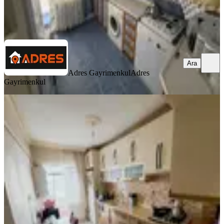
Adres Gayrimenkul
Adres Gayrimenkul
Ara
Ara
Adres Gayrimenkul
Adres
Gayrimenkul
YENİ
Maraşal Çak Mh'de Geniş Kullanışlı
Masrafsız Uygun Rakam
Sincan, Maraşal Çakmak Mahallesi
2+1
·
85 m²
·
Bahçe katı
·
04.08.2026
2.190.000 ₺
Emlakhanem
Ömer Arıkan