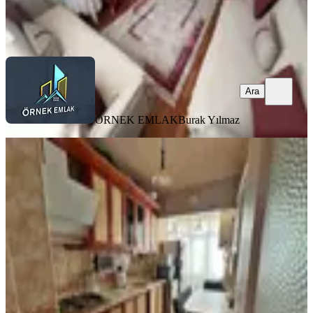
ÖRNEK EMLAK
Burak Yılmaz
Ara
Ara
ÖRNEK EMLAK
Burak Yılmaz
MANZARALI
Maraşel Çakmak Mah. Katta//geniş
M2// Ulaşıma Yakın//%90 Kredi
Sincan, Maraşal Çakmak Mahallesi
3+1
·
120 m²
·
3. Kat
·
01.08.2026
3.349.999 ₺