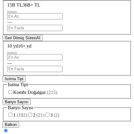
15B TL
36B+ TL
—
Geri Dönüş Süresi
AI
10 yıl
16+ yıl
—
Isıtma Tipi
Isıtma Tipi
Kombi Doğalgaz
(
215
)
Banyo Sayısı
Banyo Sayısı
1
(
192
)
2
(
21
)
3
(
2
)
Balkon