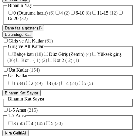
Binanın Yaşı
0 (Oturuma hazır)
(
6
)
4
(
2
)
6-10
(
8
)
11-15
(
12
)
16-20
(
32
)
Daha fazla göster (1)
Bulunduğu Kat
Giriş ve Alt Katlar
(
61
)
Giriş ve Alt Katlar
Bahçe katı
(
18
)
Düz Giriş (Zemin)
(
4
)
Yüksek giriş
(
36
)
Kot 1 (-1)
(
2
)
Kot 2 (-2)
(
1
)
Üst Katlar
(
154
)
Üst Katlar
1
(
34
)
2
(
49
)
3
(
43
)
4
(
23
)
5
(
5
)
Binanın Kat Sayısı
Binanın Kat Sayısı
1-5 Arası
(
215
)
1-5 Arası
3
(
50
)
4
(
145
)
5
(
20
)
Kira Geliri
AI