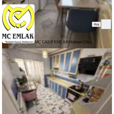
Ara
MÇ GRUP EMLAK
Mehmet Çiftçi
MANZARALI
Hayal'den 3+1 Geniş Balkonlu Ön
Cepheli Merkez Konumunda Daire
Sincan, Maraşal Çakmak Mahallesi
3+1
·
120 m²
·
3. Kat
·
27.07.2026
4.249.000 ₺
Elit Hayal Gayrimenkul
Kamber Dikbaş
Ara