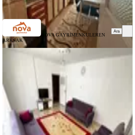
NOVA GAYRİMENKUL
EREN ARKSAK
Ara
Ara
NOVA GAYRİMENKUL
EREN
ARKSAK
MANZARALI
Es As Emlak'tan Mareşal Çakmak
Mh Katta Ön Cephe Fırst 3+1 Daire
Sincan, Maraşal Çakmak Mahallesi
3+1
·
120 m²
·
1. Kat
·
01.08.2026
2.829.000 ₺
Es-As Emlak Mareşal Şube
Abbas Sağır
Ara