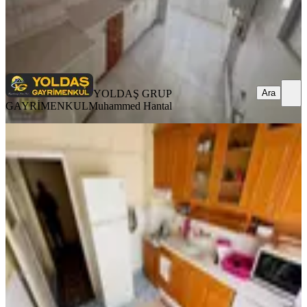
YOLDAŞ GRUP GAYRİMENKUL
Muhammed Hantal
Ara
YOLDAŞ GRUP
Ara
GAYRİMENKUL
Muhammed Hantal
YENİ
Es-astan Mareşalde Ara Katta Bir
Daha Gelmez Kaçmaz Fırsat Daire
Sincan, Maraşal Çakmak Mahallesi
3+1
·
110 m²
·
2. Kat
·
04.08.2026
2.399.000 ₺
Es-As Emlak Mareşal Şube
Abbas Sağır