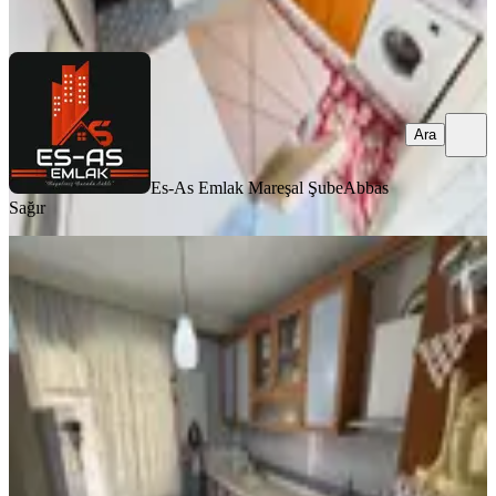
Ara
Ara
Es-As Emlak Mareşal Şube
Abbas
Sağır
YENİ
Sincan Mareşal Çakmak Mah'de 3+1
Ön Cephe (altında Daire Mevcut)
Sincan, Maraşal Çakmak Mahallesi
3+1
·
120 m²
·
Yüksek giriş
·
04.08.2026
2.850.000 ₺