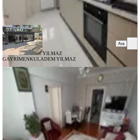
YILMAZ GAYRİMENKUL
ADEM YILMAZ
Ara
Ara
YILMAZ
GAYRİMENKUL
ADEM YILMAZ
MANZARALI
Mareşal Çakmak Mahallesi'nden
Fırsat Satılık Daire
Sincan, Maraşal Çakmak Mahallesi
3+1
·
115 m²
·
3. Kat
·
03.08.2026
3.139.000 ₺