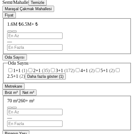
Semt/Mahalle
Temizle
Maraşal Çakmak Mahallesi
Fiyat
1.6M ₺
6.5M+ ₺
—
Oda Sayısı
Oda Sayısı
1+1
(
1
)
2+1
(
35
)
3+1
(
172
)
4+1
(
2
)
5+1
(
2
)
2.5+1
(
2
)
Daha fazla göster (1)
Metrekare
Brüt m²
Net m²
70 m²
260+ m²
—
Binanın Yaşı