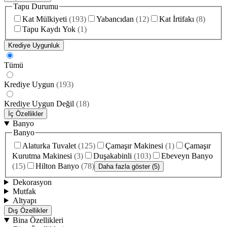
Tapu Durumu
Kat Mülkiyeti
(
193
)
Yabancıdan
(
12
)
Kat İrtifakı
(
8
)
Tapu Kaydı Yok
(
1
)
Krediye Uygunluk
Tümü
Krediye Uygun
(
193
)
Krediye Uygun Değil
(
18
)
İç Özellikler
Banyo
Banyo
Alaturka Tuvalet
(
125
)
Çamaşır Makinesi
(
1
)
Çamaşır
Kurutma Makinesi
(
3
)
Duşakabinli
(
103
)
Ebeveyn Banyo
(
15
)
Hilton Banyo
(
78
)
Daha fazla göster (5)
Dekorasyon
Mutfak
Altyapı
Dış Özellikler
Bina Özellikleri