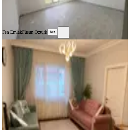
Fsn Emlak
Füsun Öztürk
Ara
Fsn Emlak
Füsun Öztürk
Ara
MANZARALI
Mç Emlak Mareşall Çakmak Ma 3+1
Satılık Daire
Sincan, Maraşal Çakmak Mahallesi
2+1
·
120 m²
·
Yüksek giriş
·
28.07.2026
2.749.000 ₺
MÇ GRUP EMLAK
Mehmet Çiftçi
Ara