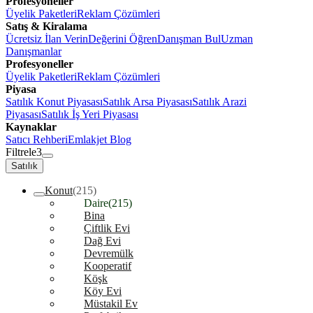
Profesyoneller
Üyelik Paketleri
Reklam Çözümleri
Satış & Kiralama
Ücretsiz İlan Verin
Değerini Öğren
Danışman Bul
Uzman
Danışmanlar
Profesyoneller
Üyelik Paketleri
Reklam Çözümleri
Piyasa
Satılık Konut Piyasası
Satılık Arsa Piyasası
Satılık Arazi
Piyasası
Satılık İş Yeri Piyasası
Kaynaklar
Satıcı Rehberi
Emlakjet Blog
Filtrele
3
Satılık
Konut
(215)
Daire
(215)
Bina
Çiftlik Evi
Dağ Evi
Devremülk
Kooperatif
Köşk
Köy Evi
Müstakil Ev