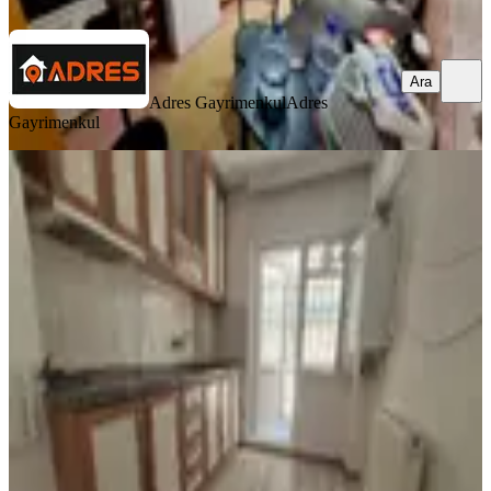
Ara
Ara
Adres Gayrimenkul
Adres
Gayrimenkul
YENİ
Es As'tan Kaçırılmıycak Fırsattt
Mareşal Çakmk Mh Masrafsız 3+1
Sincan, Maraşal Çakmak Mahallesi
3+1
·
110 m²
·
Bahçe katı
·
02.08.2026
2.085.000 ₺
Es-As Emlak Mareşal Şube
Abbas Sağır
Ara