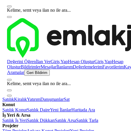
Kelime, semt veya ilan no ile ara...
Değerini Öğren
İlan Ver
Giriş Yap
Hesap Oluştur
Giriş Yap
Hesap
Oluştur
Bildirimler
Mesajlar
İlanlarım
Değerlemelerim
Favorilerim
Kayı
Aramalar
Geri Bildirim
Kelime, semt veya ilan no ile ara...
Satılık
Kiralık
Yatırım
Danışmanlar
Sat
Konut
Satılık Konut
Satılık Daire
Yeni İlanlar
Haritada Ara
İş Yeri & Arsa
Satılık İş Yeri
Satılık Dükkan
Satılık Arsa
Satılık Tarla
Projeler
Tüm Projeler
Ankara Konut Projeleri
Yeni Projeler