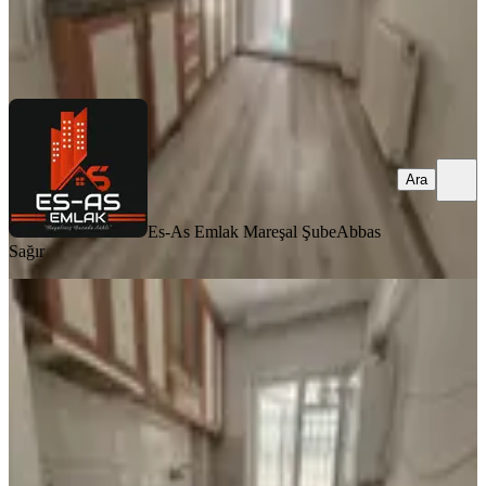
Es-As Emlak Mareşal Şube
Abbas Sağır
Ara
Ara
Es-As Emlak Mareşal Şube
Abbas
Sağır
MANZARALI
Sincan Mareşalda 3+1 Balkonlu
Fırsat Daire
Sincan, Maraşal Çakmak Mahallesi
3+1
·
105 m²
·
Bahçe katı
·
30.07.2026
2.085.000 ₺