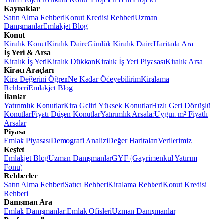
Kaynaklar
Satın Alma Rehberi
Konut Kredisi Rehberi
Uzman
Danışmanlar
Emlakjet Blog
Konut
Kiralık Konut
Kiralık Daire
Günlük Kiralık Daire
Haritada Ara
İş Yeri & Arsa
Kiralık İş Yeri
Kiralık Dükkan
Kiralık İş Yeri Piyasası
Kiralık Arsa
Kiracı Araçları
Kira Değerini Öğren
Ne Kadar Ödeyebilirim
Kiralama
Rehberi
Emlakjet Blog
İlanlar
Yatırımlık Konutlar
Kira Geliri Yüksek Konutlar
Hızlı Geri Dönüşlü
Konutlar
Fiyatı Düşen Konutlar
Yatırımlık Arsalar
Uygun m² Fiyatlı
Arsalar
Piyasa
Emlak Piyasası
Demografi Analizi
Değer Haritaları
Verilerimiz
Keşfet
Emlakjet Blog
Uzman Danışmanlar
GYF (Gayrimenkul Yatırım
Fonu)
Rehberler
Satın Alma Rehberi
Satıcı Rehberi
Kiralama Rehberi
Konut Kredisi
Rehberi
Danışman Ara
Emlak Danışmanları
Emlak Ofisleri
Uzman Danışmanlar