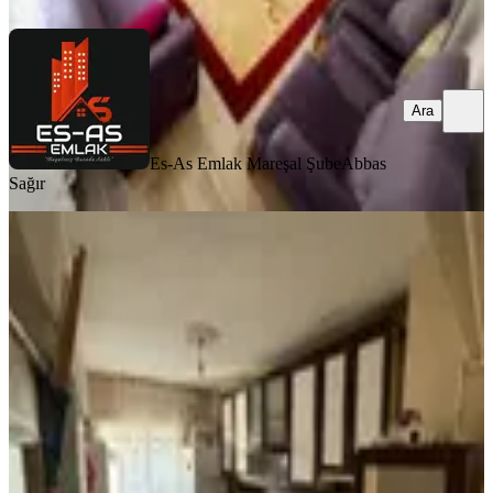
Ara
Es-As Emlak Mareşal Şube
Abbas
Sağır
MANZARALI
Es As'tn Mareşal Çkmk Mh Masrafsız
Ulaşıma Yakın Fırst 5+1 Teras
Sincan, Maraşal Çakmak Mahallesi
5+1
·
260 m²
·
4. Kat
·
31.07.2026
4.699.000 ₺
Es-As Emlak Mareşal Şube
Abbas Sağır