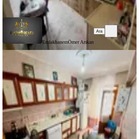
Ara
Ara
Emlakhanem
Ömer Arıkan
YENİ
%
3
_mareşal Çakmak Mah'de Cadde
Üzeri Genç Binada 3+1 Asansörlü_
Sincan, Maraşal Çakmak Mahallesi
3+1
·
115 m²
·
Yüksek giriş
·
03.08.2026
2.900.000 ₺
2.999.000 ₺
Adres Gayrimenkul
Adres Gayrimenkul