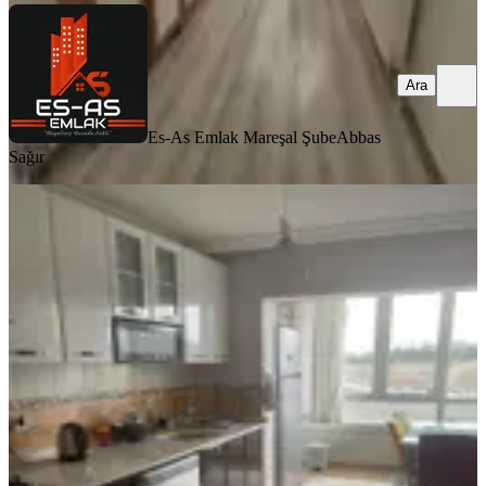
Ara
Es-As Emlak Mareşal Şube
Abbas
Sağır
BALKONLU
Yılmaz Gayrımenkulden Yapılı
Masrafsız Satılık 3+1 Tandoğan
Mahallesi
Sincan, Maraşal Çakmak Mahallesi
3+1
·
120 m²
·
3. Kat
·
05.08.2026
4.250.000 ₺
YILMAZ GAYRİMENKUL
Hacı Battal Yılmaz