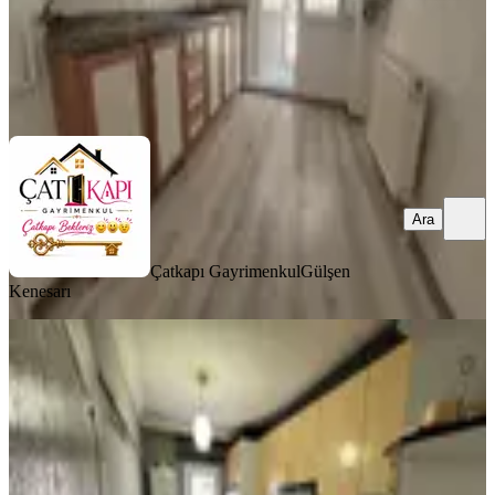
Çatkapı Gayrimenkul
Gülşen Kenesarı
Ara
Ara
Çatkapı Gayrimenkul
Gülşen
Kenesarı
KOMBİLİ
Mareşal Çakmak 2+1 Full Yapılı,altta
Daire,okul Yakını Emsalsiz
Sincan, Maraşal Çakmak Mahallesi
2+1
·
90 m²
·
Yüksek giriş
·
29.07.2026