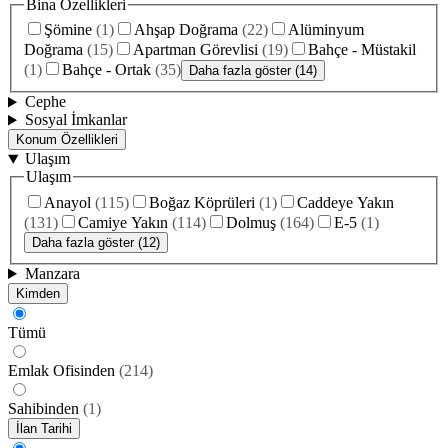
Bina Özellikleri
Şömine
(
1
)
Ahşap Doğrama
(
22
)
Alüminyum
Doğrama
(
15
)
Apartman Görevlisi
(
19
)
Bahçe - Müstakil
(
1
)
Bahçe - Ortak
(
35
)
Daha fazla göster (14)
Cephe
Sosyal İmkanlar
Konum Özellikleri
Ulaşım
Ulaşım
Anayol
(
115
)
Boğaz Köprüleri
(
1
)
Caddeye Yakın
(
131
)
Camiye Yakın
(
114
)
Dolmuş
(
164
)
E-5
(
1
)
Daha fazla göster (12)
Manzara
Kimden
Tümü
Emlak Ofisinden
(
214
)
Sahibinden
(
1
)
İlan Tarihi