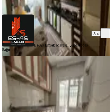
Ara
Ara
Es-As Emlak Mareşal Şube
Abbas
Sağır
MANZARALI
Es As'tan Kaçırılmıycak Fırsattt
Mareşal Çakmk Mh Masrafsız 3+1
Sincan, Maraşal Çakmak Mahallesi
3+1
·
110 m²
·
Bahçe katı
·
31.07.2026
2.085.000 ₺