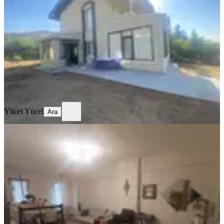
Ankara, Polatlı
4+1
·
200 m²
·
Bahçe dublex
·
26.05.2026
6.750.000 ₺
Yücel Yücel
Ara
Yücel Yücel
Ara
SIFIR BİNA
Gültepe Aktaş 4. Etapta Sahibinde
Full Eşyalı Daire
Ankara, Altındağ
2+1
·
100 m²
·
Yüksek giriş
·
25.05.2026
3.800.000 ₺