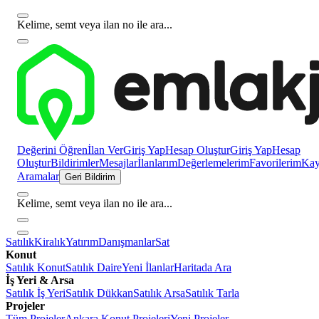
Kelime, semt veya ilan no ile ara...
Değerini Öğren
İlan Ver
Giriş Yap
Hesap Oluştur
Giriş Yap
Hesap
Oluştur
Bildirimler
Mesajlar
İlanlarım
Değerlemelerim
Favorilerim
Kayı
Aramalar
Geri Bildirim
Kelime, semt veya ilan no ile ara...
Satılık
Kiralık
Yatırım
Danışmanlar
Sat
Konut
Satılık Konut
Satılık Daire
Yeni İlanlar
Haritada Ara
İş Yeri & Arsa
Satılık İş Yeri
Satılık Dükkan
Satılık Arsa
Satılık Tarla
Projeler
Tüm Projeler
Ankara Konut Projeleri
Yeni Projeler