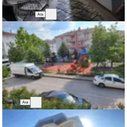
Ara
Hürrem Saraçoğlu
Ara
KOMBİLİ
%
4
Mükemmel Konumda - Yüksek Giriş -
Önü Açık
Ankara, Etimesgut
3+1
·
125 m²
·
Yüksek giriş
·
27.05.2026
4.100.000 ₺
4.250.000 ₺
Onur Bey
Ara
Onur Bey
Ara
KOMBİLİ
Sahibinden Satılık Full Yapılı
Doğalgazlı Bahçeli Villa