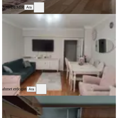
Adil DEMİR
Ara
EŞYALI
Vatan Caddesi Üzerinde Asansörlü
Bina
Ankara, Sincan
3+1
·
135 m²
·
3. Kat
·
08.06.2026
5.099.000 ₺
ahmet erdogan
Ara
ahmet erdogan
Ara
BALKONLU
Sahibinden Merkezi Konumda, Kök
Tapulu, Çift Cam Balkonlu 3+1