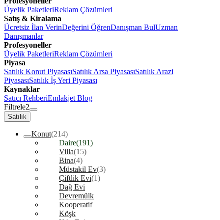
Profesyoneller
Üyelik Paketleri
Reklam Çözümleri
Satış & Kiralama
Ücretsiz İlan Verin
Değerini Öğren
Danışman Bul
Uzman
Danışmanlar
Profesyoneller
Üyelik Paketleri
Reklam Çözümleri
Piyasa
Satılık Konut Piyasası
Satılık Arsa Piyasası
Satılık Arazi
Piyasası
Satılık İş Yeri Piyasası
Kaynaklar
Satıcı Rehberi
Emlakjet Blog
Filtrele
2
Satılık
Konut
(214)
Daire
(191)
Villa
(15)
Bina
(4)
Müstakil Ev
(3)
Çiftlik Evi
(1)
Dağ Evi
Devremülk
Kooperatif
Köşk