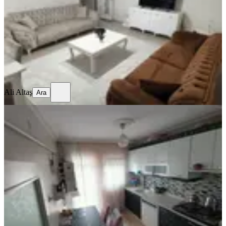
3+1
·
150 m²
·
3. Kat
·
02.06.2026
5.250.000 ₺
Ali Altaş
Ara
Ali Altaş
Ara
SİTE İÇİ
Sahibinden 3+1
Ankara, Sincan
3+1
·
115 m²
·
4. Kat
·
02.06.2026
3.150.000 ₺
Beytullah Karacabay
Ara