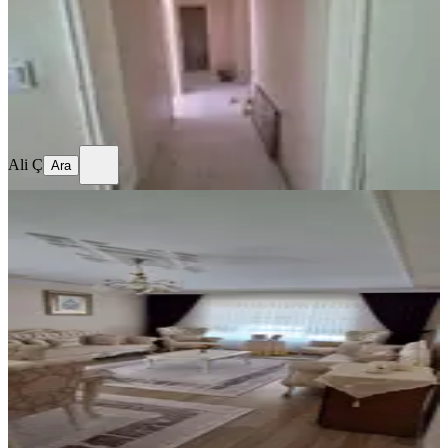
3+1
·
100 m²
·
2. Kat
·
09.06.2026
3.200.000 ₺
3.250.000 ₺
Ali Ç
Ara
Ali Ç
Ara
BALKONLU
Sahibinden 3 Cepheli Kök Tapu Çok
Geniş Ful Yapılı Ara Kat
Ankara, Mamak
3+1
·
150 m²
·
2. Kat
·
09.06.2026
5.200.000 ₺
Adil DEMİR
Ara