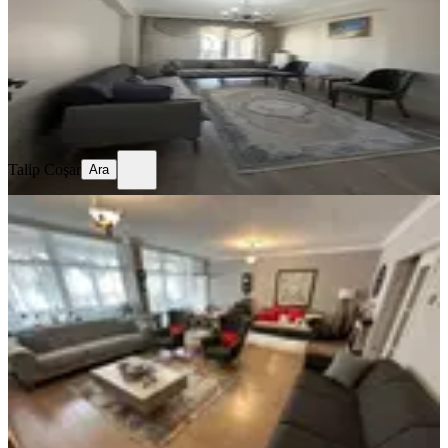
4+1
·
190 m²
·
5. Kat
·
06.06.2026
7.200.000 ₺
Geri Dönüş:
15 yıl
Talip Coşar
Ara
Talip Coşar
Ara
MANZARALI
Sahibinden Bahçelievler'de, Ön Cephe
1. Katta 3+1 Temiz Daire
Ankara, Çankaya
3+1
·
166 m²
·
1. Kat
·
03.06.2026
11.000.000 ₺
Geri Dönüş:
17 yıl
Sadettin AKYIL
Ara