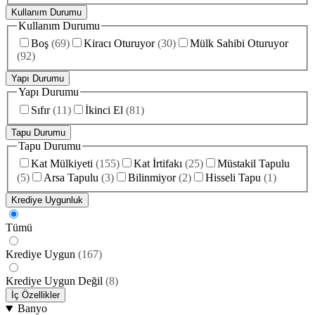
Kullanım Durumu
Kullanım Durumu
Boş
(
69
)
Kiracı Oturuyor
(
30
)
Mülk Sahibi Oturuyor
(
92
)
Yapı Durumu
Yapı Durumu
Sıfır
(
11
)
İkinci El
(
81
)
Tapu Durumu
Tapu Durumu
Kat Mülkiyeti
(
155
)
Kat İrtifakı
(
25
)
Müstakil Tapulu
(
5
)
Arsa Tapulu
(
3
)
Bilinmiyor
(
2
)
Hisseli Tapu
(
1
)
Krediye Uygunluk
Tümü
Krediye Uygun
(
167
)
Krediye Uygun Değil
(
8
)
İç Özellikler
Banyo