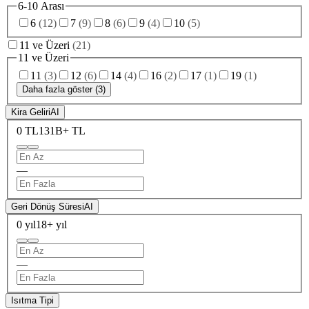
6-10 Arası
6
(
12
)
7
(
9
)
8
(
6
)
9
(
4
)
10
(
5
)
11 ve Üzeri
(
21
)
11 ve Üzeri
11
(
3
)
12
(
6
)
14
(
4
)
16
(
2
)
17
(
1
)
19
(
1
)
Daha fazla göster (3)
Kira Geliri
AI
0 TL
131B+ TL
—
Geri Dönüş Süresi
AI
0 yıl
18+ yıl
—
Isıtma Tipi