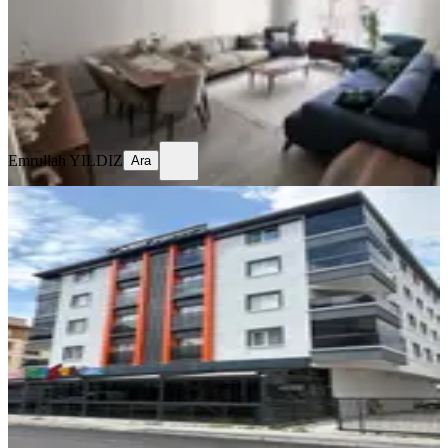
6.700.000 ₺
6.900.000 ₺
Emrullah YILDIZ
Ara
Emrullah YILDIZ
Ara
SİTE İÇİ
Sahibinden 29 Ekim Mah. Full+full
Artı Dair
Ankara, Sincan
3+1
·
145 m²
·
1. Kat
·
12.06.2026
5.349.000 ₺
Gökhan oral
Ara