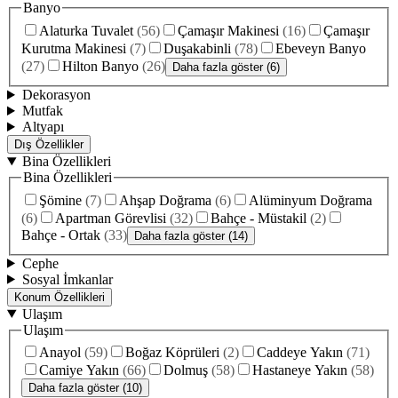
Banyo
Alaturka Tuvalet
(
56
)
Çamaşır Makinesi
(
16
)
Çamaşır
Kurutma Makinesi
(
7
)
Duşakabinli
(
78
)
Ebeveyn Banyo
(
27
)
Hilton Banyo
(
26
)
Daha fazla göster (6)
Dekorasyon
Mutfak
Altyapı
Dış Özellikler
Bina Özellikleri
Bina Özellikleri
Şömine
(
7
)
Ahşap Doğrama
(
6
)
Alüminyum Doğrama
(
6
)
Apartman Görevlisi
(
32
)
Bahçe - Müstakil
(
2
)
Bahçe - Ortak
(
33
)
Daha fazla göster (14)
Cephe
Sosyal İmkanlar
Konum Özellikleri
Ulaşım
Ulaşım
Anayol
(
59
)
Boğaz Köprüleri
(
2
)
Caddeye Yakın
(
71
)
Camiye Yakın
(
66
)
Dolmuş
(
58
)
Hastaneye Yakın
(
58
)
Daha fazla göster (10)