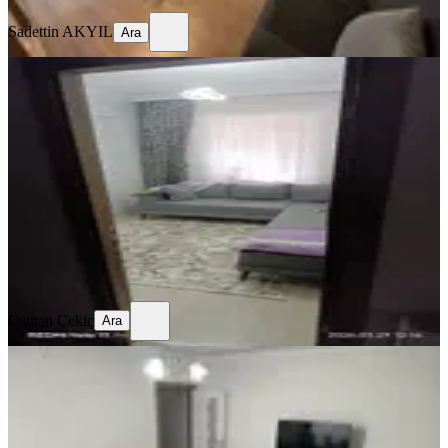
Sadettin AKYIL
Ara
KOMBİLİ
Uygun Masrafsız Sahibinden 115m²
Ankara, Polatlı
3+1
·
120 m²
·
Yüksek giriş
·
02.06.2026
3.200.000 ₺
Osman Çekiç
Ara
Osman Çekiç
Ara
BALKONLU
Sahibinden Acil Satılık 3+1 Daire
Mustafa Kemal Mahallesinde
Ankara, Sincan