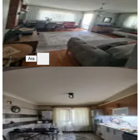
3+1
·
120 m²
·
3. Kat
·
31.05.2026
3.800.000 ₺
Geri Dönüş:
11 yıl
sinan şenlik
Ara
sinan şenlik
Ara
KOMBİLİ
%
4
Akşemsettin 1087 Sok.2+1 Ters
Dubleks
Ankara, Mamak
2+1
·
128 m²
·
Yüksek giriş
·
30.05.2026
3.360.000 ₺
3.490.000 ₺
Hürrem Saraçoğlu