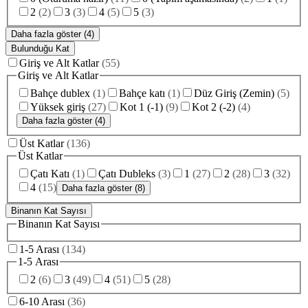
2
(
2
)
3
(
3
)
4
(
5
)
5
(
3
)
Daha fazla göster (4)
Bulunduğu Kat
Giriş ve Alt Katlar
(
55
)
Giriş ve Alt Katlar
Bahçe dublex
(
1
)
Bahçe katı
(
1
)
Düz Giriş (Zemin)
(
5
)
Yüksek giriş
(
27
)
Kot 1 (-1)
(
9
)
Kot 2 (-2)
(
4
)
Daha fazla göster (4)
Üst Katlar
(
136
)
Üst Katlar
Çatı Katı
(
1
)
Çatı Dubleks
(
3
)
1
(
27
)
2
(
28
)
3
(
32
)
4
(
15
)
Daha fazla göster (8)
Binanın Kat Sayısı
Binanın Kat Sayısı
1-5 Arası
(
134
)
1-5 Arası
2
(
6
)
3
(
49
)
4
(
51
)
5
(
28
)
6-10 Arası
(
36
)