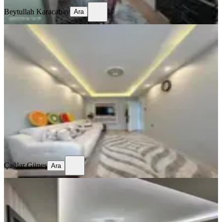
Beytullah Karacabay
Ara
SİTE İÇİ
Sahibinden Satılıkfful Yapılı 4+1
Dubleks
Ankara, Mamak
4+1
·
165 m²
·
7. Kat
·
01.06.2026
5.799.000 ₺
Geri Dönüş:
15 yıl
Çağlar Güneş
Ara
Çağlar Güneş
Ara
MANZARALI
Sahibinden Estergon Caddesi Üzeri
Merkezi 3+1 150 M2 Daire