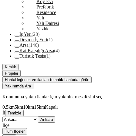
Köy Evi
Prefabrik
Residence
Yalı
Yalı Dairesi
Yazlık
İş Yeri
(28)
Devren İş Yeri
(1)
Arsa
(146)
Kat Karşılığı Arsa
(4)
Turistik Tesis
(1)
Kiralık
Projeler
Harita
Değerleri ve ilanları tematik haritada görün
Yakınımda Ara
Konumuna yakın ilanlar için yakınlık mesafesini seç.
0.5km
5km
10km
15km
Kapalı
İl
Temizle
Ankara
İlçe
Tüm İlçeler