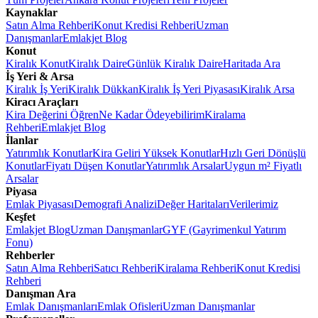
Kaynaklar
Satın Alma Rehberi
Konut Kredisi Rehberi
Uzman
Danışmanlar
Emlakjet Blog
Konut
Kiralık Konut
Kiralık Daire
Günlük Kiralık Daire
Haritada Ara
İş Yeri & Arsa
Kiralık İş Yeri
Kiralık Dükkan
Kiralık İş Yeri Piyasası
Kiralık Arsa
Kiracı Araçları
Kira Değerini Öğren
Ne Kadar Ödeyebilirim
Kiralama
Rehberi
Emlakjet Blog
İlanlar
Yatırımlık Konutlar
Kira Geliri Yüksek Konutlar
Hızlı Geri Dönüşlü
Konutlar
Fiyatı Düşen Konutlar
Yatırımlık Arsalar
Uygun m² Fiyatlı
Arsalar
Piyasa
Emlak Piyasası
Demografi Analizi
Değer Haritaları
Verilerimiz
Keşfet
Emlakjet Blog
Uzman Danışmanlar
GYF (Gayrimenkul Yatırım
Fonu)
Rehberler
Satın Alma Rehberi
Satıcı Rehberi
Kiralama Rehberi
Konut Kredisi
Rehberi
Danışman Ara
Emlak Danışmanları
Emlak Ofisleri
Uzman Danışmanlar