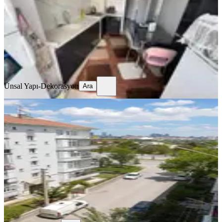
3+1
·
125 m²
·
3. Kat
·
10.06.2026
3.280.000 ₺
Ünsal Yapı-Dekorasyon
Ara
Ünsal Yapı-Dekorasyon
Ara
BALKONLU
Konum Olarak En Güzel Yerde
Ankara, Sincan
3+1
·
110 m²
·
5. Kat
·
09.06.2026
3.900.000 ₺
Uğur Özdağ
Ara