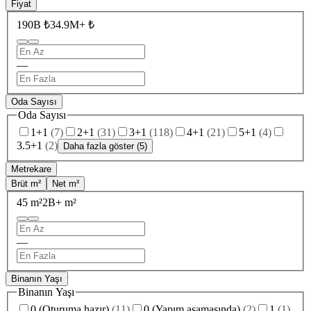
Fiyat
190B ₺
34.9M+ ₺
—
Oda Sayısı
Oda Sayısı
1+1
(
7
)
2+1
(
31
)
3+1
(
118
)
4+1
(
21
)
5+1
(
4
)
3.5+1
(
2
)
Daha fazla göster (5)
Metrekare
Brüt m²
Net m²
45 m²
2B+ m²
—
Binanın Yaşı
Binanın Yaşı
0 (Oturuma hazır)
(
11
)
0 (Yapım aşamasında)
(
2
)
1
(
1
)