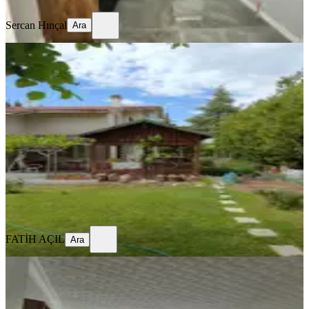
Ara
Sercan Hınçal
Ara
SİTE İÇİ
Sahibinden Satılık 1500 M2 Bahçe
İçerisinde Villa
Ankara, Gölbaşı
6+2
·
1500 m²
·
Villa tipi
·
31.05.2026
23.000.000 ₺
FATİH AÇIL
Ara
FATİH AÇIL
Ara
MANZARALI
Acil Merkezi Konumda 3+1
Ankara, Etimesgut