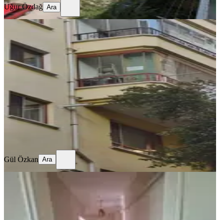
Uğur Özdağ
Ara
MANZARALI
Sahibinden 3+1 Yapılı Asansörlü
Belediyeye Yakın Bağımsız Daire
Ankara, Keçiören
3+1
·
130 m²
·
Yüksek giriş
·
09.06.2026
5.250.000 ₺
Gül Özkan
Ara
Gül Özkan
Ara
BALKONLU
%
2
Sahibinden
Ankara, Mamak