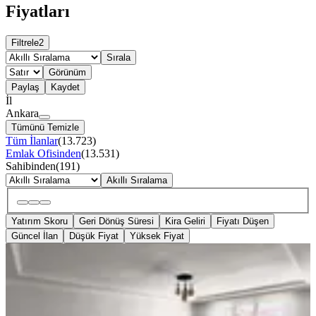
Fiyatları
Filtrele
2
Sırala
Görünüm
Paylaş
Kaydet
İl
Ankara
Tümünü Temizle
Tüm İlanlar
(
13.723
)
Emlak Ofisinden
(
13.531
)
Sahibinden
(
191
)
Akıllı Sıralama
Yatırım Skoru
Geri Dönüş Süresi
Kira Geliri
Fiyatı Düşen
Güncel İlan
Düşük Fiyat
Yüksek Fiyat
EŞYALI
%
3
Sahibinden Masrafsız Daire
Ankara, Keçiören
3+1
·
130 m²
·
3. Kat
·
12.06.2026