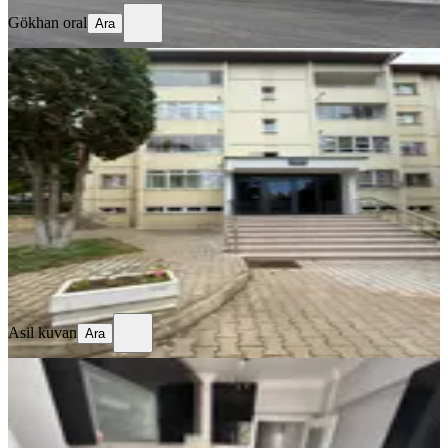
Gökhan oral
Ara
SİTE İÇİ
Oyak Sitesinde Muheşem Lokasyonda
3+1 Satılık Daire
Ankara, Çankaya
3+1
·
110 m²
·
1. Kat
·
12.06.2026
9.000.000 ₺
Asil kuvan
Ara
Asil kuvan
Ara
MANZARALI
Sahibinden Acil Satılık 3+1 Bağımsız
Ankara, Sincan