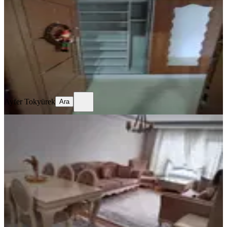
Ankara, Gölbaşı
3+1
·
135 m²
·
1. Kat
·
08.06.2026
7.000.000 ₺
Ayfer Tokyürek
Ara
Ayfer Tokyürek
Ara
EŞYALI
Sahibinden Satılık Daire
Ankara, Etimesgut
3+1
·
135 m²
·
2. Kat
·
08.06.2026
5.250.000 ₺
Kürşat özkan