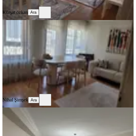
Ara
Kürşat özkan
Ara
BALKONLU
Konut Daire
Ankara, Keçiören
3+1
·
130 m²
·
6. Kat
·
06.06.2026
6.500.000 ₺
Nihal Şimşek
Ara
Nihal Şimşek
Ara
SİTE İÇİ
Lale Park Evleri
Ankara, Sincan