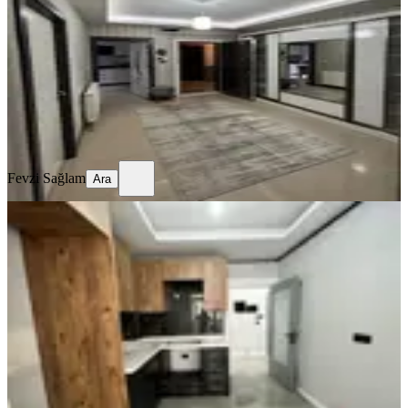
Ankara, Keçiören
3+1
·
150 m²
·
6. Kat
·
31.05.2026
6.900.000 ₺
Fevzi Sağlam
Ara
Fevzi Sağlam
Ara
SIFIR BİNA
Sahibinden 3+1
Ankara, Keçiören
3+1
·
100 m²
·
Yüksek giriş
·
31.05.2026
3.550.000 ₺
Sercan Hınçal