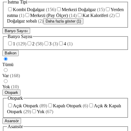
Isıtma Tipi
Kombi Doğalgaz
(
156
)
Merkezi Doğalgaz
(
15
)
Yerden
ısıtma
(
1
)
Merkezi (Pay Ölçer)
(
14
)
Kat Kaloriferi
(
2
)
Doğalgaz sobalı
(
2
)
Daha fazla göster (1)
Banyo Sayısı
Banyo Sayısı
1
(
129
)
2
(
58
)
3
(
3
)
4
(
1
)
Balkon
Tümü
Var
(
168
)
Yok
(
10
)
Otopark
Otopark
Açık Otopark
(
89
)
Kapalı Otopark
(
6
)
Açık & Kapalı
Otopark
(
29
)
Yok
(
67
)
Asansör
Asansör