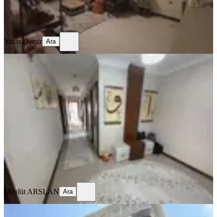
Yasin Demir
Ara
Yasin Demir
Ara
SİTE İÇİ
%
3
Sahibinden Bağlıca Mermeroğlu Cad.
Ara Kat Geniş Ferah 4+1
Ankara, Etimesgut
4+1
·
204 m²
·
5. Kat
·
24.05.2026
11.099.000 ₺
11.499.000 ₺
Mevlüt ARSLAN
Ara
Mevlüt ARSLAN
Ara
KOMBİLİ