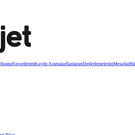
luştur
Favorilerim
Kayıtlı Aramalar
İlanlarım
Değerlemelerim
Mesajlar
Bi
et Blog