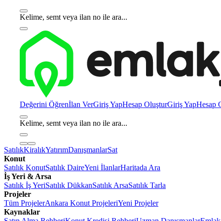
Kelime, semt veya ilan no ile ara...
Değerini Öğren
İlan Ver
Giriş Yap
Hesap Oluştur
Giriş Yap
Hesap O
Kelime, semt veya ilan no ile ara...
Satılık
Kiralık
Yatırım
Danışmanlar
Sat
Konut
Satılık Konut
Satılık Daire
Yeni İlanlar
Haritada Ara
İş Yeri & Arsa
Satılık İş Yeri
Satılık Dükkan
Satılık Arsa
Satılık Tarla
Projeler
Tüm Projeler
Ankara Konut Projeleri
Yeni Projeler
Kaynaklar
Satın Alma Rehberi
Konut Kredisi Rehberi
Uzman Danışmanlar
Emlakj