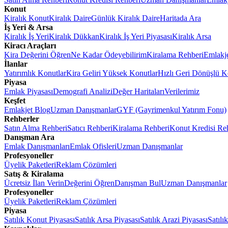
Konut
Kiralık Konut
Kiralık Daire
Günlük Kiralık Daire
Haritada Ara
İş Yeri & Arsa
Kiralık İş Yeri
Kiralık Dükkan
Kiralık İş Yeri Piyasası
Kiralık Arsa
Kiracı Araçları
Kira Değerini Öğren
Ne Kadar Ödeyebilirim
Kiralama Rehberi
Emlakj
İlanlar
Yatırımlık Konutlar
Kira Geliri Yüksek Konutlar
Hızlı Geri Dönüşlü K
Piyasa
Emlak Piyasası
Demografi Analizi
Değer Haritaları
Verilerimiz
Keşfet
Emlakjet Blog
Uzman Danışmanlar
GYF (Gayrimenkul Yatırım Fonu)
Rehberler
Satın Alma Rehberi
Satıcı Rehberi
Kiralama Rehberi
Konut Kredisi Re
Danışman Ara
Emlak Danışmanları
Emlak Ofisleri
Uzman Danışmanlar
Profesyoneller
Üyelik Paketleri
Reklam Çözümleri
Satış & Kiralama
Ücretsiz İlan Verin
Değerini Öğren
Danışman Bul
Uzman Danışmanlar
Profesyoneller
Üyelik Paketleri
Reklam Çözümleri
Piyasa
Satılık Konut Piyasası
Satılık Arsa Piyasası
Satılık Arazi Piyasası
Satılı