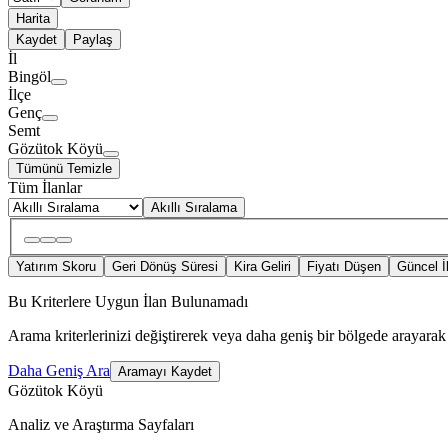
Harita
Kaydet
Paylaş
İl
Bingöl
İlçe
Genç
Semt
Gözütok Köyü
Tümünü Temizle
Tüm İlanlar
Akıllı Sıralama
Yatırım Skoru
Geri Dönüş Süresi
Kira Geliri
Fiyatı Düşen
Güncel İ
Bu Kriterlere Uygun İlan Bulunamadı
Arama kriterlerinizi değiştirerek veya daha geniş bir bölgede arayarak 
Daha Geniş Ara
Aramayı Kaydet
Gözütok Köyü
Analiz ve Araştırma Sayfaları