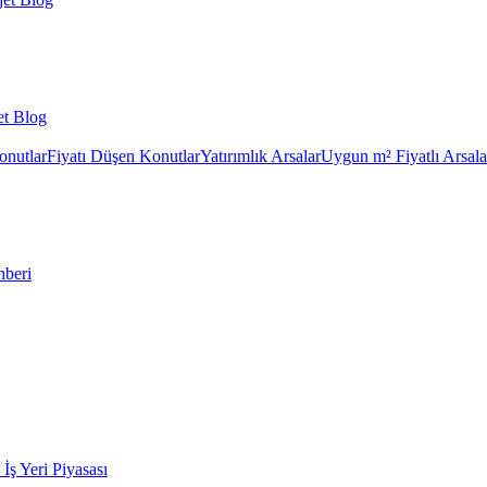
et Blog
onutlar
Fiyatı Düşen Konutlar
Yatırımlık Arsalar
Uygun m² Fiyatlı Arsala
hberi
k İş Yeri Piyasası