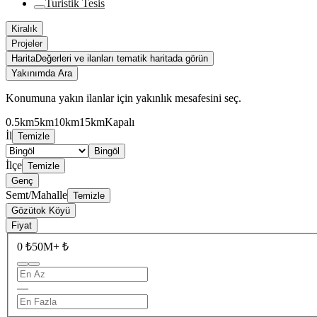
Turistik Tesis
Kiralık
Projeler
Harita
Değerleri ve ilanları tematik haritada görün
Yakınımda Ara
Konumuna yakın ilanlar için yakınlık mesafesini seç.
0.5km
5km
10km
15km
Kapalı
İl
Temizle
Bingöl
İlçe
Temizle
Genç
Semt/Mahalle
Temizle
Gözütok Köyü
Fiyat
0 ₺
50M+ ₺
—