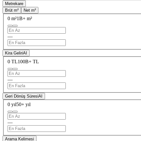
Metrekare
Brüt m²
Net m²
0 m²
1B+ m²
—
Kira Geliri
AI
0 TL
100B+ TL
—
Geri Dönüş Süresi
AI
0 yıl
50+ yıl
—
Arama Kelimesi