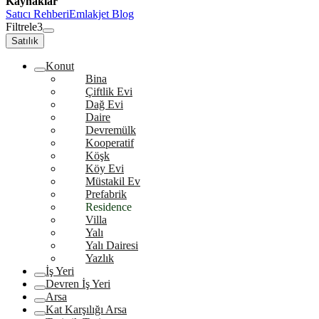
Kaynaklar
Satıcı Rehberi
Emlakjet Blog
Filtrele
3
Satılık
Konut
Bina
Çiftlik Evi
Dağ Evi
Daire
Devremülk
Kooperatif
Köşk
Köy Evi
Müstakil Ev
Prefabrik
Residence
Villa
Yalı
Yalı Dairesi
Yazlık
İş Yeri
Devren İş Yeri
Arsa
Kat Karşılığı Arsa