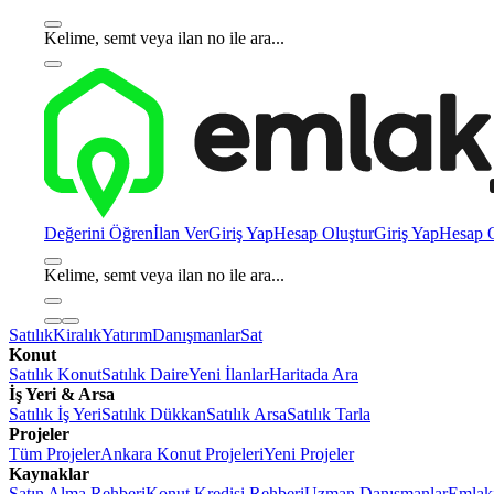
Kelime, semt veya ilan no ile ara...
Değerini Öğren
İlan Ver
Giriş Yap
Hesap Oluştur
Giriş Yap
Hesap O
Kelime, semt veya ilan no ile ara...
Satılık
Kiralık
Yatırım
Danışmanlar
Sat
Konut
Satılık Konut
Satılık Daire
Yeni İlanlar
Haritada Ara
İş Yeri & Arsa
Satılık İş Yeri
Satılık Dükkan
Satılık Arsa
Satılık Tarla
Projeler
Tüm Projeler
Ankara Konut Projeleri
Yeni Projeler
Kaynaklar
Satın Alma Rehberi
Konut Kredisi Rehberi
Uzman Danışmanlar
Emlakj