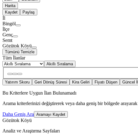
Harita
Kaydet
Paylaş
İl
Bingöl
İlçe
Genç
Semt
Gözütok Köyü
Tümünü Temizle
Tüm İlanlar
Akıllı Sıralama
Yatırım Skoru
Geri Dönüş Süresi
Kira Geliri
Fiyatı Düşen
Güncel İ
Bu Kriterlere Uygun İlan Bulunamadı
Arama kriterlerinizi değiştirerek veya daha geniş bir bölgede arayarak 
Daha Geniş Ara
Aramayı Kaydet
Gözütok Köyü
Analiz ve Araştırma Sayfaları