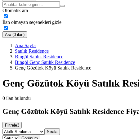
Otomatik ara
İlan olmayan seçenekleri gizle
Ara (0 ilan)
Ana Sayfa
Satılık Residence
Bingöl Satılık Residence
Bingöl Genç Satılık Residence
Genç Gözütok Köyü Satılık Residence
Genç Gözütok Köyü Satılık Res
0
ilan bulundu
Genç Gözütok Köyü Satılık Residence Fiya
Filtrele
3
Sırala
Görünüm