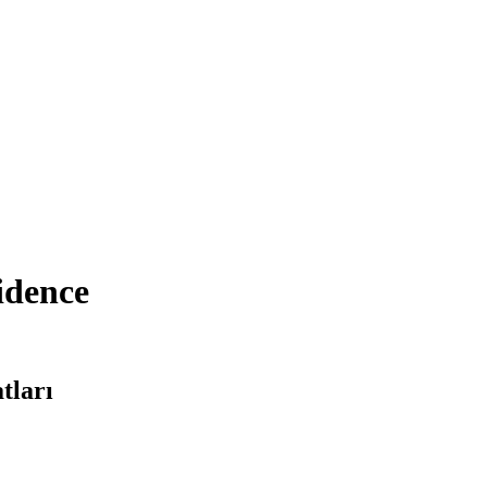
idence
tları