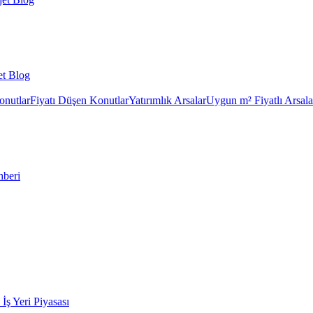
et Blog
onutlar
Fiyatı Düşen Konutlar
Yatırımlık Arsalar
Uygun m² Fiyatlı Arsala
hberi
k İş Yeri Piyasası