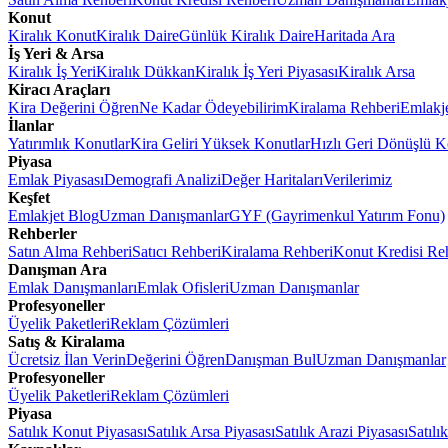
Konut
Kiralık Konut
Kiralık Daire
Günlük Kiralık Daire
Haritada Ara
İş Yeri & Arsa
Kiralık İş Yeri
Kiralık Dükkan
Kiralık İş Yeri Piyasası
Kiralık Arsa
Kiracı Araçları
Kira Değerini Öğren
Ne Kadar Ödeyebilirim
Kiralama Rehberi
Emlakj
İlanlar
Yatırımlık Konutlar
Kira Geliri Yüksek Konutlar
Hızlı Geri Dönüşlü K
Piyasa
Emlak Piyasası
Demografi Analizi
Değer Haritaları
Verilerimiz
Keşfet
Emlakjet Blog
Uzman Danışmanlar
GYF (Gayrimenkul Yatırım Fonu)
Rehberler
Satın Alma Rehberi
Satıcı Rehberi
Kiralama Rehberi
Konut Kredisi Re
Danışman Ara
Emlak Danışmanları
Emlak Ofisleri
Uzman Danışmanlar
Profesyoneller
Üyelik Paketleri
Reklam Çözümleri
Satış & Kiralama
Ücretsiz İlan Verin
Değerini Öğren
Danışman Bul
Uzman Danışmanlar
Profesyoneller
Üyelik Paketleri
Reklam Çözümleri
Piyasa
Satılık Konut Piyasası
Satılık Arsa Piyasası
Satılık Arazi Piyasası
Satılı