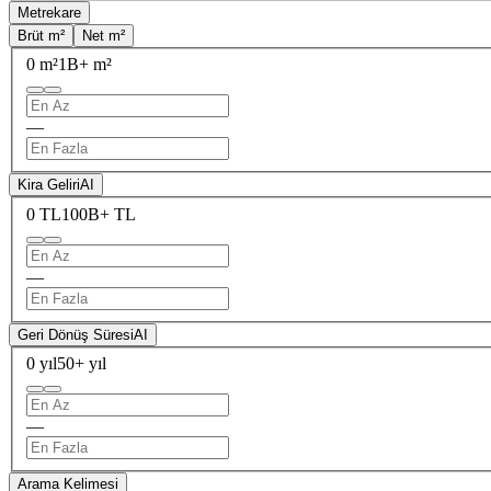
Metrekare
Brüt m²
Net m²
0 m²
1B+ m²
—
Kira Geliri
AI
0 TL
100B+ TL
—
Geri Dönüş Süresi
AI
0 yıl
50+ yıl
—
Arama Kelimesi