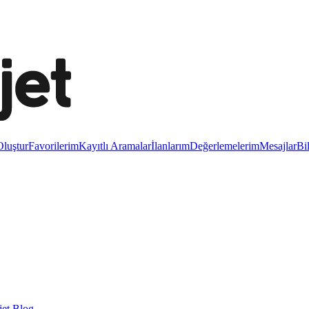
luştur
Favorilerim
Kayıtlı Aramalar
İlanlarım
Değerlemelerim
Mesajlar
Bi
et Blog