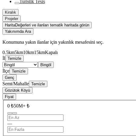
Turistik Tesis
Kiralık
Projeler
Harita
Değerleri ve ilanları tematik haritada görün
Yakınımda Ara
Konumuna yakın ilanlar için yakınlık mesafesini seç.
0.5km
5km
10km
15km
Kapalı
İl
Temizle
Bingöl
İlçe
Temizle
Genç
Semt/Mahalle
Temizle
Gözütok Köyü
Fiyat
0 ₺
50M+ ₺
—