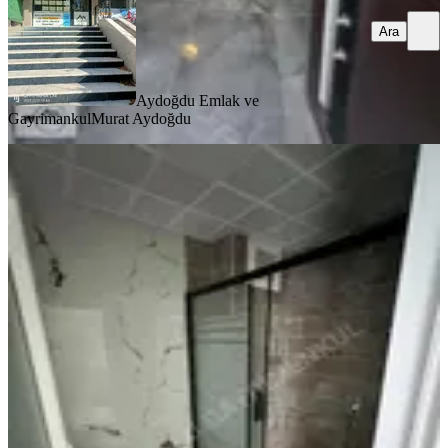
Ara
Aydoğdu Emlak ve
Gayrimankul
Murat Aydoğdu
SIFIR BİNA
Cumartesi Pazarı Yakınında Premium
Yaşam Fırsatı
Merkez, Bahçelievler Mahallesi
3+0
·
135 m²
·
1. Kat
·
29.07.2026
4.300.000 ₺
MUSLU EMLAK GAYRİMENKUL İNŞAAT
Yaşar Muslu
Ara