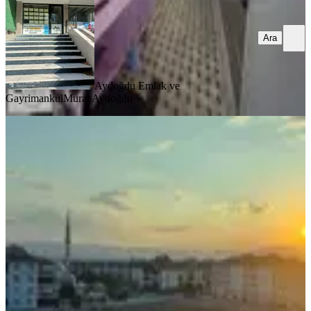
Ara
Aydoğdu Emlak ve
Gayrimankul
Murat Aydoğdu
YENİ
Özgürevlerde Satılık 3+1 Daire
Merkez, Ulukavak Mahallesi
3+1
·
135 m²
·
5. Kat
·
04.08.2026
4.800.000 ₺
SAR GAYRİMENKUL
Nurettin Tatar
Ara