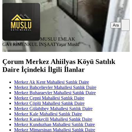
Ara
MUSLU EMLAK
GAYRİMENKUL İNŞAAT
Yaşar Muslu
Çorum Merkez Ahiilyas Köyü Satılık
Daire İçindeki İlgili İlanlar
Merkez Ak Kent Mahallesi Satılık Daire
Merkez Bahçelievler Mahallesi Satılık Daire
Merkez Buharaevler Mahallesi Satılık Daire
Merkez Çepni Mahallesi Satılık Daire
Merkez Çöplü Mahallesi Satılık Daire
Merkez Gülabibey Mahallesi Satılık Daire
Merkez Kale Mahallesi Satılık Daire
Merkez Karakeçili Mahallesi Satılık Daire
Merkez Kunduzhan Mahallesi Satılık Daire
Merkez Mimarsinan Mahallesi Satılık Daire