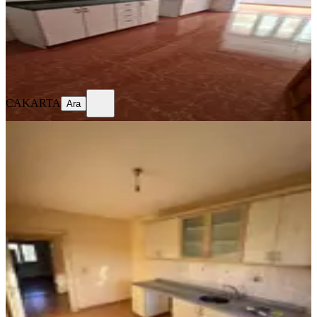
3.650.000 ₺
CAKARTA
Ara
CAKARTA
Ara
YENİ
Eymen Yapı-akkent Toki'de İlkokul
Yakını 3+1 Satılık Daire
Merkez, Ak Kent Mahallesi
3+1
·
125 m²
·
4. Kat
·
05.08.2026
2.350.000 ₺
Eymen Yapı & Gayrimenkul
Dursun Ölçek