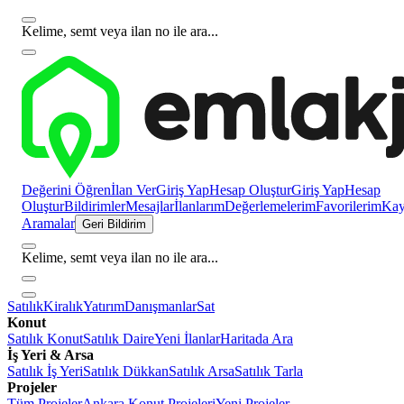
Kelime, semt veya ilan no ile ara...
Değerini Öğren
İlan Ver
Giriş Yap
Hesap Oluştur
Giriş Yap
Hesap
Oluştur
Bildirimler
Mesajlar
İlanlarım
Değerlemelerim
Favorilerim
Kayı
Aramalar
Geri Bildirim
Kelime, semt veya ilan no ile ara...
Satılık
Kiralık
Yatırım
Danışmanlar
Sat
Konut
Satılık Konut
Satılık Daire
Yeni İlanlar
Haritada Ara
İş Yeri & Arsa
Satılık İş Yeri
Satılık Dükkan
Satılık Arsa
Satılık Tarla
Projeler
Tüm Projeler
Ankara Konut Projeleri
Yeni Projeler