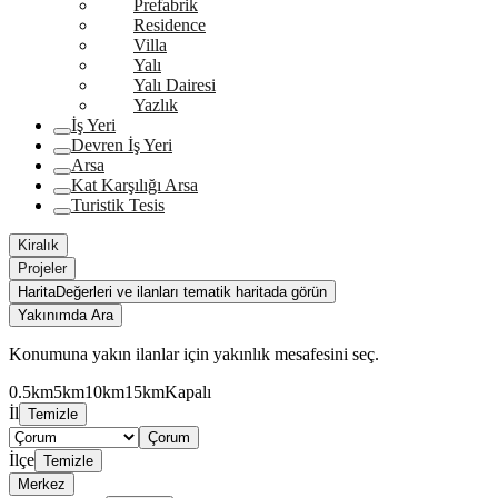
Prefabrik
Residence
Villa
Yalı
Yalı Dairesi
Yazlık
İş Yeri
Devren İş Yeri
Arsa
Kat Karşılığı Arsa
Turistik Tesis
Kiralık
Projeler
Harita
Değerleri ve ilanları tematik haritada görün
Yakınımda Ara
Konumuna yakın ilanlar için yakınlık mesafesini seç.
0.5km
5km
10km
15km
Kapalı
İl
Temizle
Çorum
İlçe
Temizle
Merkez