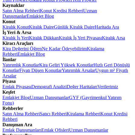
Kaynaklar
Satın Alma Rehberi
Konut Kredisi Rehberi
Uzman
Danışmanlar
Emlakjet Blog
Konut
Kiralık Konut
Kiralık Daire
Günlük Kiralık Daire
Haritada Ara
İş Yeri & Arsa
Kiralık İş Yeri
Kiralık Dükkan
Kiralık İş Yeri Piyasası
Kiralık Arsa
Kiracı Araçları
Kira Değerini Öğren
Ne Kadar Ödeyebilirim
Kiralama
Rehberi
Emlakjet Blog
İlanlar
Yatırımlık Konutlar
Kira Geliri Yüksek Konutlar
Hızlı Geri Dönüşlü
Konutlar
Fiyatı Düşen Konutlar
Yatırımlık Arsalar
Uygun m² Fiyatlı
Arsalar
Piyasa
Emlak Piyasası
Demografi Analizi
Değer Haritaları
Verilerimiz
Keşfet
Emlakjet Blog
Uzman Danışmanlar
GYF (Gayrimenkul Yatırım
Fonu)
Rehberler
Satın Alma Rehberi
Satıcı Rehberi
Kiralama Rehberi
Konut Kredisi
Rehberi
Danışman Ara
Emlak Danışmanları
Emlak Ofisleri
Uzman Danışmanlar