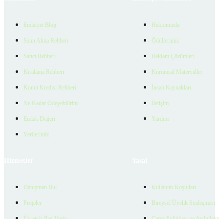
Emlakjet Blog
Hakkımızda
Satın Alma Rehberi
Ödüllerimiz
Satıcı Rehberi
Reklam Çözümleri
Kiralama Rehberi
Kurumsal Materyaller
Konut Kredisi Rehberi
İnsan Kaynakları
Ne Kadar Ödeyebilirim
İletişim
Emlak Değeri
Yardım
Verilerimiz
Hizmetler
Yasal
Danışman Bul
Kullanım Koşulları
Projeler
Bireysel Üyelik Sözleşmesi
Ücretsiz İlan Verin
Çerez Politikası ve Aydınlat