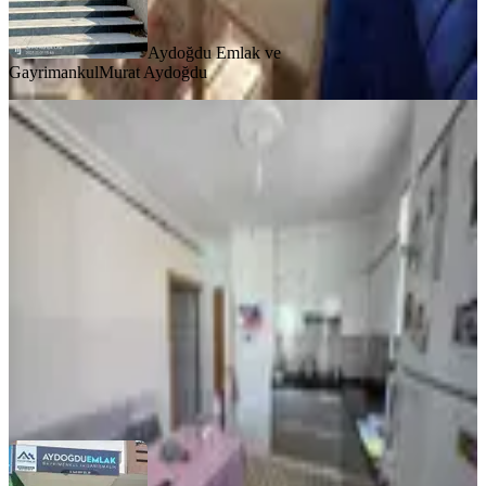
Aydoğdu Emlak ve
Gayrimankul
Murat Aydoğdu
YENİ
Aydoğdu'dan Sülüklü'de 3+1 5.kat
Yeni Bina Ful Yapılı Asansörlü
Merkez, Bahçelievler Mahallesi
3+1
·
140 m²
·
5. Kat
·
04.08.2026
4.200.000 ₺
Aydoğdu Emlak ve Gayrimankul
Murat Aydoğdu
Ara