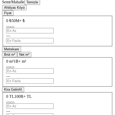
Semt/Mahalle
Temizle
Ahiilyas Köyü
Fiyat
0 ₺
50M+ ₺
—
Metrekare
Brüt m²
Net m²
0 m²
1B+ m²
—
Kira Geliri
AI
0 TL
100B+ TL
—