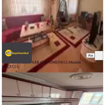
2.200.000 ₺
SAR GAYRİMENKUL
Mustafa KEÇECİ
Ara
Ara
SAR GAYRİMENKUL
Mustafa
KEÇECİ
YENİ
Karakeçili Merkezde,asansörlü
Kaçırılmayacak Fırsat Ara Kat 3+1
Merkez, Karakeçili Mahallesi
3+1
·
150 m²
·
4. Kat
·
05.08.2026