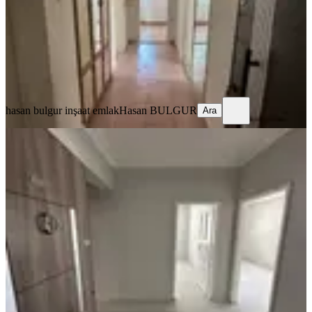
1.300.000 ₺
hasan bulgur inşaat emlak
Hasan BULGUR
Ara
hasan bulgur inşaat emlak
Hasan BULGUR
Ara
KOMBİLİ
Hasan Bulgur Emlak’tan Yunus Emre
Ilkokulu Cıvarında Masrafsız 3 + 1
Daıre
Merkez, Bahçelievler Mahallesi
3+1
·
130 m²
·
Yüksek giriş
·
30.07.2026
2.600.000 ₺
hasan bulgur inşaat emlak
Hasan BULGUR