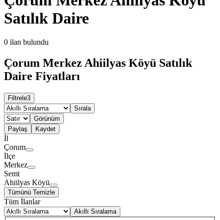
Satılık Daire
0
ilan bulundu
Çorum Merkez Ahiilyas Köyü Satılık
Daire Fiyatları
Filtrele
3
Sırala
Görünüm
Paylaş
Kaydet
İl
Çorum
İlçe
Merkez
Semt
Ahiilyas Köyü
Tümünü Temizle
Tüm İlanlar
Akıllı Sıralama