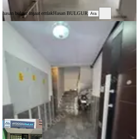
Ara
hasan bulgur inşaat emlak
Hasan BULGUR
Ara
SIFIR BİNA
Aydoğdu'dan Ata Cad Civarı 2+1
1.kat Asansörlü Sıfır Daire.
Merkez, Kale Mahallesi
2+1
·
105 m²
·
1. Kat
·
30.07.2026
3.300.000 ₺
Aydoğdu Emlak ve Gayrimankul
Murat Aydoğdu
Ara