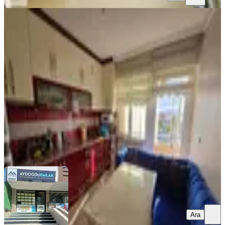
YENİ
Aydoğdu'dan Hacıbektaş Vakfı Yakını
3+1 Daire,115m² Güneş Cephe
Merkez, Bahçelievler Mahallesi
3+1
·
130 m²
·
3. Kat
·
04.08.2026
3.200.000 ₺
Aydoğdu Emlak ve Gayrimankul
Murat Aydoğdu
Ara
Ara