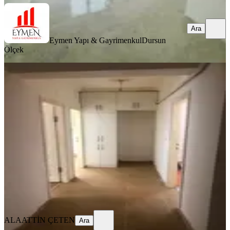
Ara
Eymen Yapı & Gayrimenkul
Dursun
Ölçek
YENİ
Merkezi Konumda Ulaşıma Yakın
Tüm Market Ve Anlık İhtiyaçlarını
Rahatça Karşılayabiliceğin Konumda
Merkez, Ulukavak Mahallesi
3+1
·
130 m²
·
Düz Giriş (Zemin)
·
04.08.2026
2.000.000 ₺
ALAATTİN ÇETEN
Ara
ALAATTİN ÇETEN
Ara