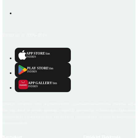
Emlakjet © 2006-2026
APP STORE
'dan
İNDİRİN
PLAY STORE
'dan
İNDİRİN
APP GALLERY
'den
İNDİRİN
Emlakjet.com internet sitesi ve Emlakjet mobil uygulamalarında kullanıcılar tarafından sağlana
ilan, bilgi, içerik ve görselin gerçekliği, orijinalliği, güvenilirliği ve doğruluğuna ilişkin soru
içerikleri giren kullanıcıya ait olup, Emlakjet'in bu hususlarla ilgili herhangi bir sorumluluğu
bulunmamaktadır.
Kaynaklar
Emlakjet Hakkında