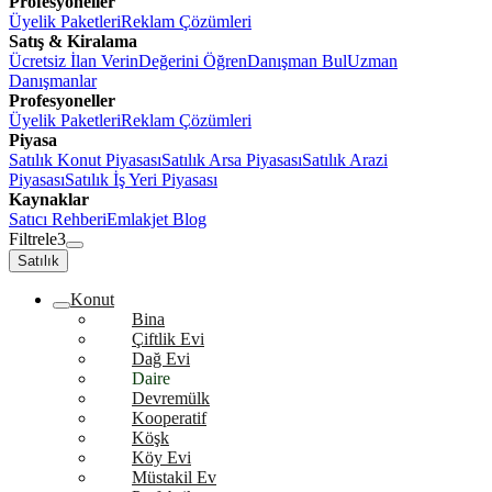
Profesyoneller
Üyelik Paketleri
Reklam Çözümleri
Satış & Kiralama
Ücretsiz İlan Verin
Değerini Öğren
Danışman Bul
Uzman
Danışmanlar
Profesyoneller
Üyelik Paketleri
Reklam Çözümleri
Piyasa
Satılık Konut Piyasası
Satılık Arsa Piyasası
Satılık Arazi
Piyasası
Satılık İş Yeri Piyasası
Kaynaklar
Satıcı Rehberi
Emlakjet Blog
Filtrele
3
Satılık
Konut
Bina
Çiftlik Evi
Dağ Evi
Daire
Devremülk
Kooperatif
Köşk
Köy Evi
Müstakil Ev