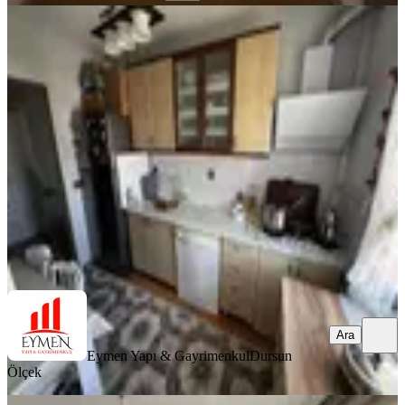
YENİ
Eymen Yapı-akkent Toki Şehir
Manzaralı Hesaplı Satılık 2+1 Daire
Merkez, Ak Kent Mahallesi
2+1
·
120 m²
·
4. Kat
·
03.08.2026
1.900.000 ₺
Eymen Yapı & Gayrimenkul
Dursun Ölçek
Ara
Ara
Eymen Yapı & Gayrimenkul
Dursun
Ölçek
YENİ