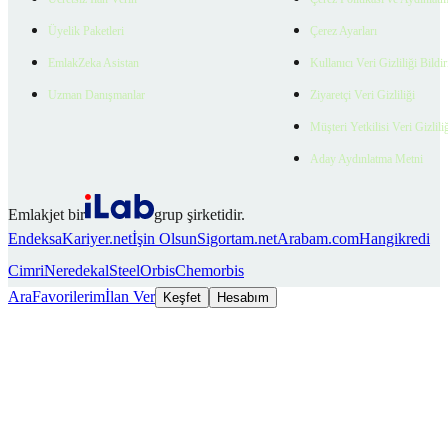
Üyelik Paketleri
Çerez Ayarları
EmlakZeka Asistan
Kullanıcı Veri Gizliliği Bildi
Uzman Danışmanlar
Ziyaretçi Veri Gizliliği
Müşteri Yetkilisi Veri Gizlili
Aday Aydınlatma Metni
Emlakjet bir
grup şirketidir.
Endeksa
Kariyer.net
İşin Olsun
Sigortam.net
Arabam.com
Hangikredi
Cimri
Neredekal
SteelOrbis
Chemorbis
Ara
Favorilerim
İlan Ver
Keşfet
Hesabım