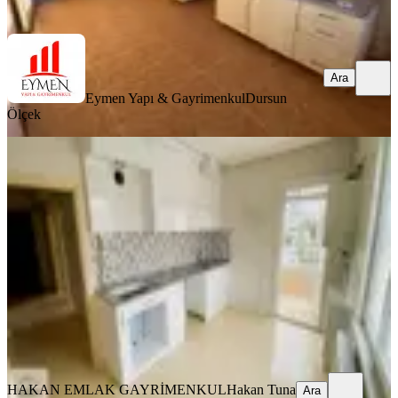
Ara
Ara
Eymen Yapı & Gayrimenkul
Dursun
Ölçek
YENİ
Hakan Emlak'tan Yörük Evler Cami
Civarında
Merkez, Gülabibey Mahallesi
3+1
·
105 m²
·
2. Kat
·
05.08.2026
3.150.000 ₺
HAKAN EMLAK GAYRİMENKUL
Hakan Tuna
Ara
HAKAN EMLAK GAYRİMENKUL
Hakan Tuna
Ara