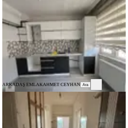
Arkadaş Emlaktan Kale Mahallesi
İpek Taksi Yakınında 3+1 Satılık
Daire
Merkez, Kale Mahallesi
3+1
·
135 m²
·
1. Kat
·
02.08.2026
3.650.000 ₺
ARKADAŞ EMLAK
AHMET CEYHAN
Ara
ARKADAŞ EMLAK
AHMET CEYHAN
Ara
KOMBİLİ
Hasan Bulgur Emlak’tan Aşıklar
Tepesi Yakınında 2+1 Daire
Merkez, Kale Mahallesi
2+1
·
85 m²
·
Düz Giriş (Zemin)
·
02.08.2026