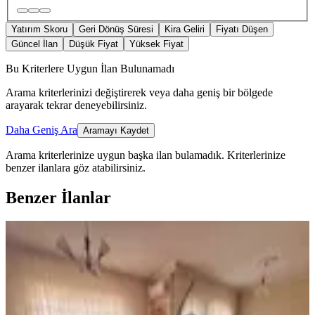
Yatırım Skoru
Geri Dönüş Süresi
Kira Geliri
Fiyatı Düşen
Güncel İlan
Düşük Fiyat
Yüksek Fiyat
Bu Kriterlere Uygun İlan Bulunamadı
Arama kriterlerinizi değiştirerek veya daha geniş bir bölgede
arayarak tekrar deneyebilirsiniz.
Daha Geniş Ara
Aramayı Kaydet
Arama kriterlerinize uygun başka ilan bulamadık.
Kriterlerinize
benzer ilanlara göz atabilirsiniz.
Benzer İlanlar
YENİ
Akkent Celilkırı Tokide Satılık 3+1
Ara Kat Daire
Merkez, Ak Kent Mahallesi
3+1
·
125 m²
·
3. Kat
·
05.08.2026