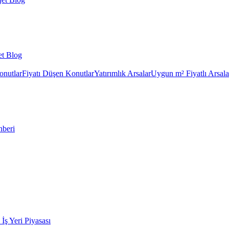
et Blog
onutlar
Fiyatı Düşen Konutlar
Yatırımlık Arsalar
Uygun m² Fiyatlı Arsala
hberi
k İş Yeri Piyasası