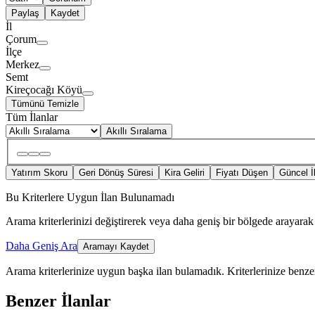
Paylaş
Kaydet
İl
Çorum
İlçe
Merkez
Semt
Kireçocağı Köyü
Tümünü Temizle
Tüm İlanlar
Akıllı Sıralama
Yatırım Skoru
Geri Dönüş Süresi
Kira Geliri
Fiyatı Düşen
Güncel İ
Bu Kriterlere Uygun İlan Bulunamadı
Arama kriterlerinizi değiştirerek veya daha geniş bir bölgede arayarak 
Daha Geniş Ara
Aramayı Kaydet
Arama kriterlerinize uygun başka ilan bulamadık.
Kriterlerinize benzer
Benzer İlanlar