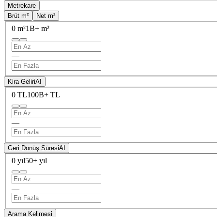
Metrekare
Brüt m²
Net m²
0 m²
1B+ m²
—
Kira Geliri
AI
0 TL
100B+ TL
—
Geri Dönüş Süresi
AI
0 yıl
50+ yıl
—
Arama Kelimesi