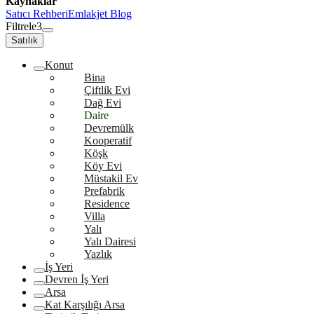
Kaynaklar
Satıcı Rehberi
Emlakjet Blog
Filtrele
3
Satılık
Konut
Bina
Çiftlik Evi
Dağ Evi
Daire
Devremülk
Kooperatif
Köşk
Köy Evi
Müstakil Ev
Prefabrik
Residence
Villa
Yalı
Yalı Dairesi
Yazlık
İş Yeri
Devren İş Yeri
Arsa
Kat Karşılığı Arsa