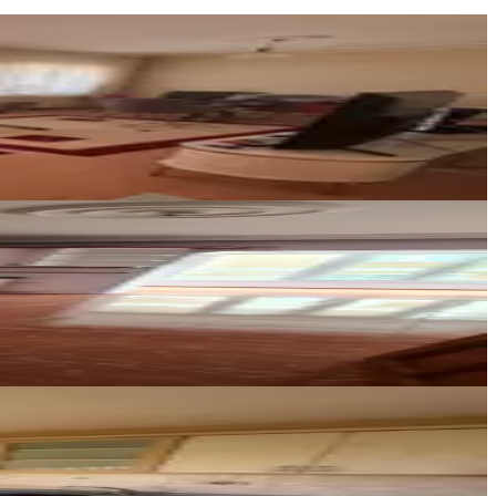
SAR GAYRİMENKUL
Mustafa KEÇECİ
Ara
CAKARTA
Ara
Eymen Yapı & Gayrimenkul
Dursun Ölçek
Ara