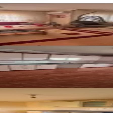
3+1 Ara Kat Daire
açırılmayacak Fırsat Ara Kat 3+1
ul Yakını 3+1 Satılık Daire