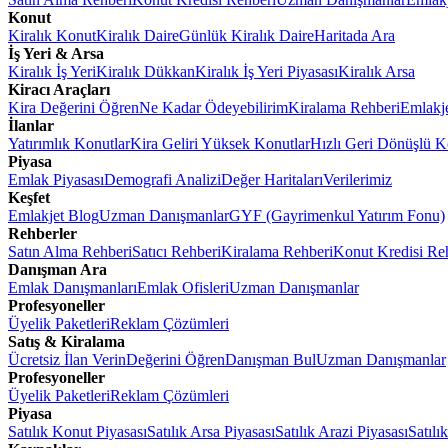
Konut
Kiralık Konut
Kiralık Daire
Günlük Kiralık Daire
Haritada Ara
İş Yeri & Arsa
Kiralık İş Yeri
Kiralık Dükkan
Kiralık İş Yeri Piyasası
Kiralık Arsa
Kiracı Araçları
Kira Değerini Öğren
Ne Kadar Ödeyebilirim
Kiralama Rehberi
Emlakj
İlanlar
Yatırımlık Konutlar
Kira Geliri Yüksek Konutlar
Hızlı Geri Dönüşlü K
Piyasa
Emlak Piyasası
Demografi Analizi
Değer Haritaları
Verilerimiz
Keşfet
Emlakjet Blog
Uzman Danışmanlar
GYF (Gayrimenkul Yatırım Fonu)
Rehberler
Satın Alma Rehberi
Satıcı Rehberi
Kiralama Rehberi
Konut Kredisi Re
Danışman Ara
Emlak Danışmanları
Emlak Ofisleri
Uzman Danışmanlar
Profesyoneller
Üyelik Paketleri
Reklam Çözümleri
Satış & Kiralama
Ücretsiz İlan Verin
Değerini Öğren
Danışman Bul
Uzman Danışmanlar
Profesyoneller
Üyelik Paketleri
Reklam Çözümleri
Piyasa
Satılık Konut Piyasası
Satılık Arsa Piyasası
Satılık Arazi Piyasası
Satılı