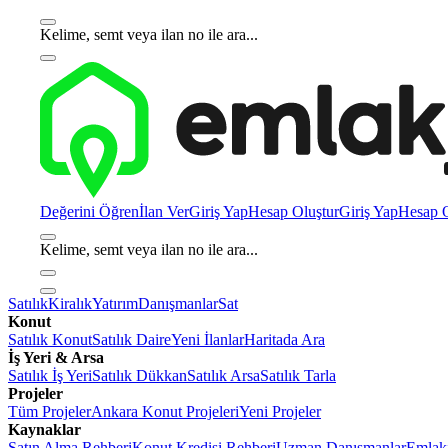
Kelime, semt veya ilan no ile ara...
Değerini Öğren
İlan Ver
Giriş Yap
Hesap Oluştur
Giriş Yap
Hesap O
Kelime, semt veya ilan no ile ara...
Satılık
Kiralık
Yatırım
Danışmanlar
Sat
Konut
Satılık Konut
Satılık Daire
Yeni İlanlar
Haritada Ara
İş Yeri & Arsa
Satılık İş Yeri
Satılık Dükkan
Satılık Arsa
Satılık Tarla
Projeler
Tüm Projeler
Ankara Konut Projeleri
Yeni Projeler
Kaynaklar
Satın Alma Rehberi
Konut Kredisi Rehberi
Uzman Danışmanlar
Emlakj