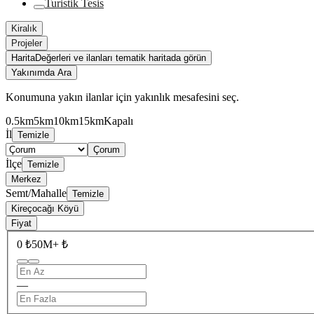
Turistik Tesis
Kiralık
Projeler
Harita
Değerleri ve ilanları tematik haritada görün
Yakınımda Ara
Konumuna yakın ilanlar için yakınlık mesafesini seç.
0.5km
5km
10km
15km
Kapalı
İl
Temizle
Çorum
İlçe
Temizle
Merkez
Semt/Mahalle
Temizle
Kireçocağı Köyü
Fiyat
0 ₺
50M+ ₺
—