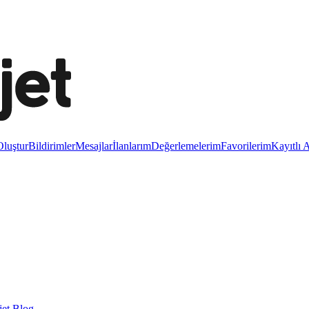
luştur
Bildirimler
Mesajlar
İlanlarım
Değerlemelerim
Favorilerim
Kayıtlı 
et Blog