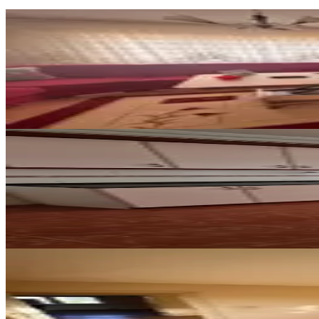
YENİ
Akkent Celilkırı Tokide Satılık 
Merkez, Ak Kent Mahallesi
3+1
·
125 m²
·
3. Kat
·
05.08.2026
2.200.000 ₺
YENİ
Karakeçili Merkezde,asansörlü K
Merkez, Karakeçili Mahallesi
3+1
·
150 m²
·
4. Kat
·
05.08.2026
3.650.000 ₺
YENİ
Eymen Yapı-akkent Toki'de İlkok
Merkez, Ak Kent Mahallesi