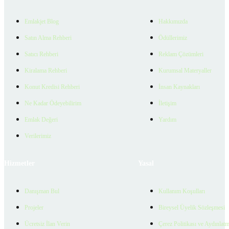
Emlakjet Blog
Hakkımızda
Satın Alma Rehberi
Ödüllerimiz
Satıcı Rehberi
Reklam Çözümleri
Kiralama Rehberi
Kurumsal Materyaller
Konut Kredisi Rehberi
İnsan Kaynakları
Ne Kadar Ödeyebilirim
İletişim
Emlak Değeri
Yardım
Verilerimiz
Hizmetler
Yasal
Danışman Bul
Kullanım Koşulları
Projeler
Bireysel Üyelik Sözleşmesi
Ücretsiz İlan Verin
Çerez Politikası ve Aydınlat