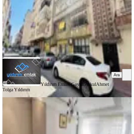
3+1
·
130 m²
·
2. Kat
·
08.08.2026
1.750.000 ₺
Yıldırım Emlak Gayrimenkul
Ahmet Tolga Yıldırım
Ara
Ara
Yıldırım Emlak Gayrimenkul
Ahmet
Tolga Yıldırım
BALKONLU
Genç Emlak'tan Nusratiye'de Satılık
Full Yapılı 3+1
Akdeniz, Nusratiye Mahallesi