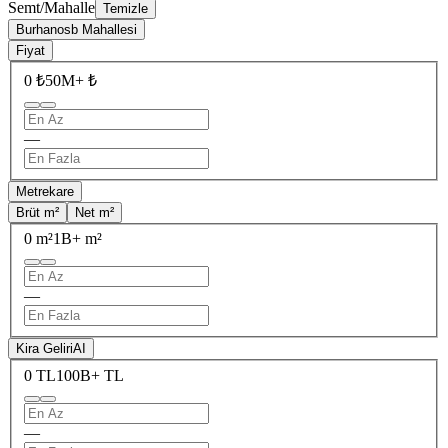
Semt/Mahalle
Temizle
Burhanosb Mahallesi
Fiyat
0 ₺
50M+ ₺
—
Metrekare
Brüt m²
Net m²
0 m²
1B+ m²
—
Kira Geliri
AI
0 TL
100B+ TL
—