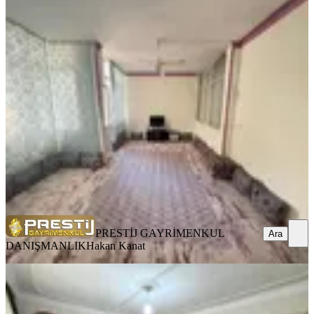
YENİ
Prestij'den Mesudiye'de Metropol
Civarı Kelepir Fiyata 3+1 Daire
Akdeniz, Mesudiye Mahallesi
3+1
·
140 m²
·
1. Kat
·
06.08.2026
1.620.000 ₺
PRESTİJ GAYRİMENKUL DANIŞMANLIK
Hakan Kanat
Ara
PRESTİJ GAYRİMENKUL
Ara
DANIŞMANLIK
Hakan Kanat
YENİ
Prestij'den Mesudiye'de Asansörlü
Geniş Oturumlu 3+1 Daire