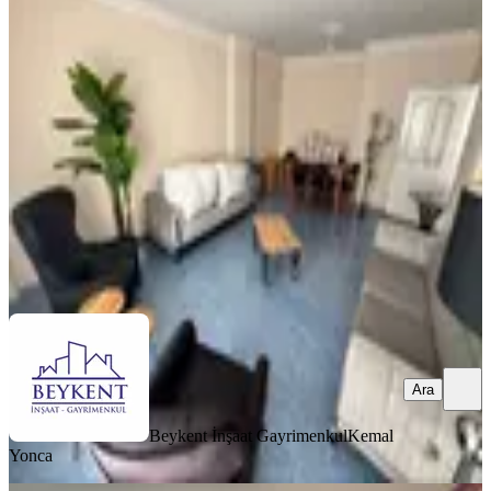
Cad. Asansörlü Bağımsız Mutfak
Geniş Daire
Akdeniz, Bahçe Mahallesi
2+1
·
150 m²
·
4. Kat
·
06.08.2026
2.950.000 ₺
Beykent İnşaat Gayrimenkul
Kemal Yonca
Ara
Ara
Beykent İnşaat Gayrimenkul
Kemal
Yonca