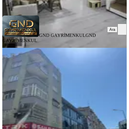
Ara
Ara
GND GAYRİMENKUL
GND
GAYRİMENKUL
BALKONLU
Gnd'den Çarşı Merkezde Maliye
Arkası 3+1 Satılık Daire
Akdeniz, Mesudiye Mahallesi
3+1
·
170 m²
·
2. Kat
·
06.08.2026
2.300.000 ₺
GND GAYRİMENKUL
GND GAYRİMENKUL