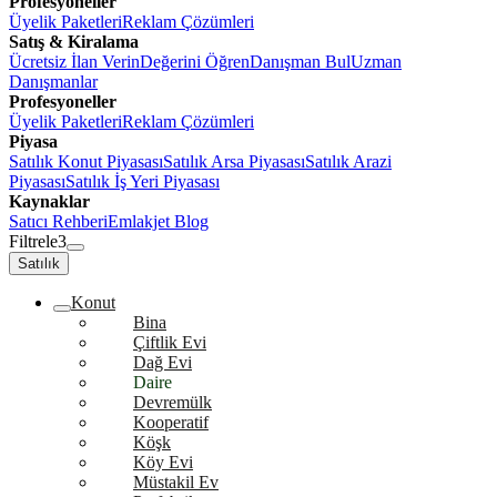
Profesyoneller
Üyelik Paketleri
Reklam Çözümleri
Satış & Kiralama
Ücretsiz İlan Verin
Değerini Öğren
Danışman Bul
Uzman
Danışmanlar
Profesyoneller
Üyelik Paketleri
Reklam Çözümleri
Piyasa
Satılık Konut Piyasası
Satılık Arsa Piyasası
Satılık Arazi
Piyasası
Satılık İş Yeri Piyasası
Kaynaklar
Satıcı Rehberi
Emlakjet Blog
Filtrele
3
Satılık
Konut
Bina
Çiftlik Evi
Dağ Evi
Daire
Devremülk
Kooperatif
Köşk
Köy Evi
Müstakil Ev