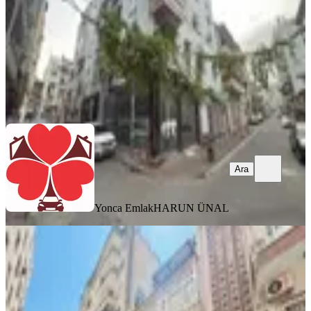
1.825.000 ₺
Yonca Emlak
HARUN ÜNAL
Ara
Ara
Yonca Emlak
HARUN ÜNAL
Yıldırım Gayrimenkul'den Yeni Mah.
Satılık Daire
Akdeniz, Yeni Mahallesi