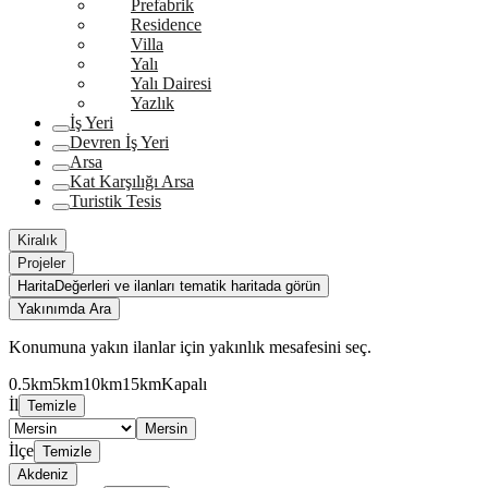
Prefabrik
Residence
Villa
Yalı
Yalı Dairesi
Yazlık
İş Yeri
Devren İş Yeri
Arsa
Kat Karşılığı Arsa
Turistik Tesis
Kiralık
Projeler
Harita
Değerleri ve ilanları tematik haritada görün
Yakınımda Ara
Konumuna yakın ilanlar için yakınlık mesafesini seç.
0.5km
5km
10km
15km
Kapalı
İl
Temizle
Mersin
İlçe
Temizle
Akdeniz