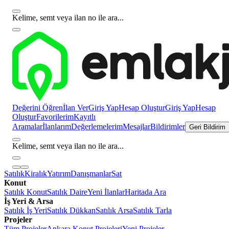
Kelime, semt veya ilan no ile ara...
Değerini Öğren
İlan Ver
Giriş Yap
Hesap Oluştur
Giriş Yap
Hesap
Oluştur
Favorilerim
Kayıtlı
Aramalar
İlanlarım
Değerlemelerim
Mesajlar
Bildirimler
Geri Bildirim
Kelime, semt veya ilan no ile ara...
Satılık
Kiralık
Yatırım
Danışmanlar
Sat
Konut
Satılık Konut
Satılık Daire
Yeni İlanlar
Haritada Ara
İş Yeri & Arsa
Satılık İş Yeri
Satılık Dükkan
Satılık Arsa
Satılık Tarla
Projeler
Tüm Projeler
Ankara Konut Projeleri
Yeni Projeler