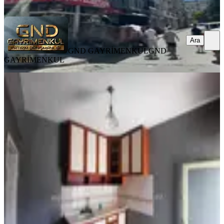
Ara
Ara
GND GAYRİMENKUL
GND
GAYRİMENKUL
BALKONLU
Gnd'den Mesudiye Mh. 52.kat Civ.
B.mutfak 3+1 Satılık Daire
Akdeniz, Mesudiye Mahallesi
3+1
·
160 m²
·
5. Kat
·
06.08.2026
2.200.000 ₺
GND GAYRİMENKUL
GND GAYRİMENKUL
Ara