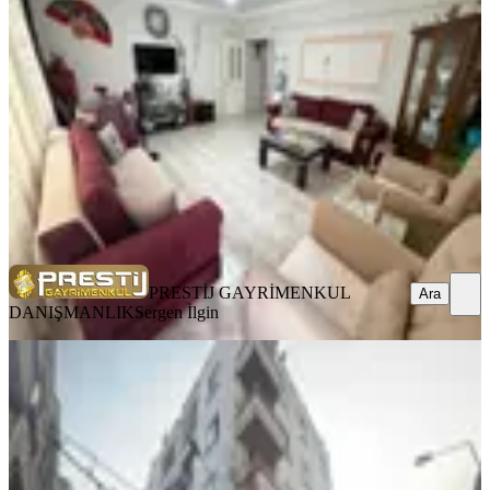
Akdeniz, Mesudiye Mahallesi
3+1
·
150 m²
·
1. Kat
·
06.08.2026
2.690.000 ₺
PRESTİJ GAYRİMENKUL DANIŞMANLIK
Sergen İlgin
Ara
PRESTİJ GAYRİMENKUL
Ara
DANIŞMANLIK
Sergen İlgin
MANZARALI
Yonca'dan Adliyeye Komşu Krediye
Uygun Kaçmaz 3+1 Arakat Daire !
Akdeniz, Mahmudiye Mahallesi
3+1
·
140 m²
·
2. Kat
·
08.08.2026