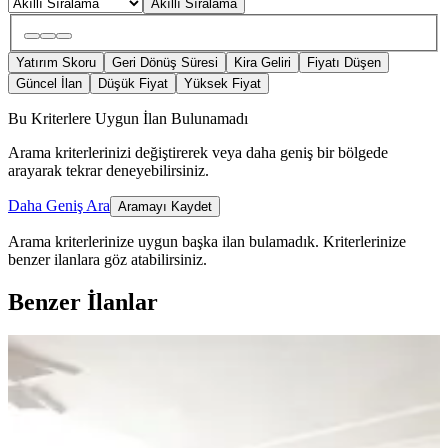
Akıllı Sıralama
Yatırım Skoru
Geri Dönüş Süresi
Kira Geliri
Fiyatı Düşen
Güncel İlan
Düşük Fiyat
Yüksek Fiyat
Bu Kriterlere Uygun İlan Bulunamadı
Arama kriterlerinizi değiştirerek veya daha geniş bir bölgede
arayarak tekrar deneyebilirsiniz.
Daha Geniş Ara
Aramayı Kaydet
Arama kriterlerinize uygun başka ilan bulamadık.
Kriterlerinize
benzer ilanlara göz atabilirsiniz.
Benzer İlanlar
YENİ
Yenişehir Çarşıda Hacıbaba Lokanta
Arkası 3+1 Full Yapılı
Akdeniz, Bahçe Mahallesi