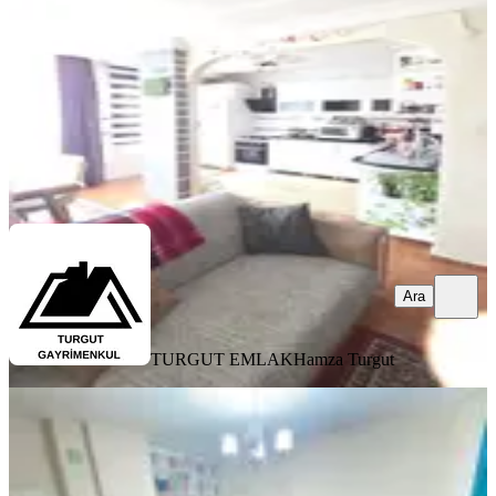
3+1
·
145 m²
·
2. Kat
·
10.08.2026
2.550.000 ₺
TURGUT EMLAK
Hamza Turgut
Ara
Ara
TURGUT EMLAK
Hamza Turgut
YENİ
İmaj Dan Akdeniz Kiremithane De
Tertemiz Full Yapılı Ara Kat 2+1
Satılık