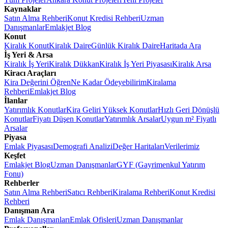
Kaynaklar
Satın Alma Rehberi
Konut Kredisi Rehberi
Uzman
Danışmanlar
Emlakjet Blog
Konut
Kiralık Konut
Kiralık Daire
Günlük Kiralık Daire
Haritada Ara
İş Yeri & Arsa
Kiralık İş Yeri
Kiralık Dükkan
Kiralık İş Yeri Piyasası
Kiralık Arsa
Kiracı Araçları
Kira Değerini Öğren
Ne Kadar Ödeyebilirim
Kiralama
Rehberi
Emlakjet Blog
İlanlar
Yatırımlık Konutlar
Kira Geliri Yüksek Konutlar
Hızlı Geri Dönüşlü
Konutlar
Fiyatı Düşen Konutlar
Yatırımlık Arsalar
Uygun m² Fiyatlı
Arsalar
Piyasa
Emlak Piyasası
Demografi Analizi
Değer Haritaları
Verilerimiz
Keşfet
Emlakjet Blog
Uzman Danışmanlar
GYF (Gayrimenkul Yatırım
Fonu)
Rehberler
Satın Alma Rehberi
Satıcı Rehberi
Kiralama Rehberi
Konut Kredisi
Rehberi
Danışman Ara
Emlak Danışmanları
Emlak Ofisleri
Uzman Danışmanlar