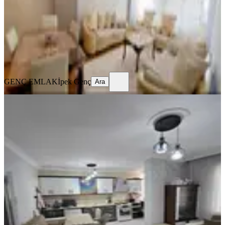
3+1
·
150 m²
·
3. Kat
·
07.08.2026
3.200.000 ₺
GENÇ EMLAK
İpek Genç
Ara
GENÇ EMLAK
İpek Genç
Ara
BALKONLU
Gnd'den Mesudiye Mahellesinde
Satılık İçi Yapılı 3+1 Daire
Akdeniz, Mesudiye Mahallesi
3+1
·
150 m²
·
1. Kat
·
06.08.2026
2.650.000 ₺
GND GAYRİMENKUL
GND GAYRİMENKUL