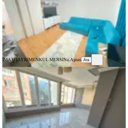
Akdeniz, Kiremithane Mahallesi
2+1
·
110 m²
·
1. Kat
·
08.08.2026
1.560.000 ₺
İMAJ GAYRİMENKUL MERSİN
a.Aşnas
Ara
İMAJ GAYRİMENKUL MERSİN
a.Aşnas
Ara
YENİ
İmaj'dan Camişerif Mah'de 2+1 Ful
Yapılı Daire+ofis Olmaya Da Uygun
Akdeniz, Cami Şerif Mahallesi
2+1
·
130 m²
·
3. Kat
·
08.08.2026
2.190.000 ₺
Yatırım Skoru
:
70
Fırsat