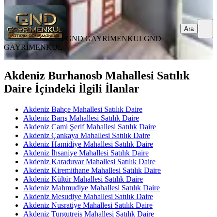
Ara
GND GAYRİMENKUL
GND
GAYRİMENKUL
Akdeniz Burhanosb Mahallesi Satılık
Daire İçindeki İlgili İlanlar
Akdeniz Bahçe Mahallesi Satılık Daire
Akdeniz Barış Mahallesi Satılık Daire
Akdeniz Cami Şerif Mahallesi Satılık Daire
Akdeniz Çankaya Mahallesi Satılık Daire
Akdeniz Hamidiye Mahallesi Satılık Daire
Akdeniz İhsaniye Mahallesi Satılık Daire
Akdeniz Karaduvar Mahallesi Satılık Daire
Akdeniz Kiremithane Mahallesi Satılık Daire
Akdeniz Kültür Mahallesi Satılık Daire
Akdeniz Mahmudiye Mahallesi Satılık Daire
Akdeniz Mesudiye Mahallesi Satılık Daire
Akdeniz Nusratiye Mahallesi Satılık Daire
Akdeniz Turgutreis Mahallesi Satılık Daire