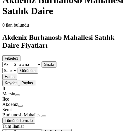
Satılık Daire
0
ilan bulundu
Akdeniz Burhanosb Mahallesi Satılık
Daire Fiyatları
Filtrele
3
Sırala
Görünüm
Harita
Kaydet
Paylaş
İl
Mersin
İlçe
Akdeniz
Semt
Burhanosb Mahallesi
Tümünü Temizle
Tüm İlanlar