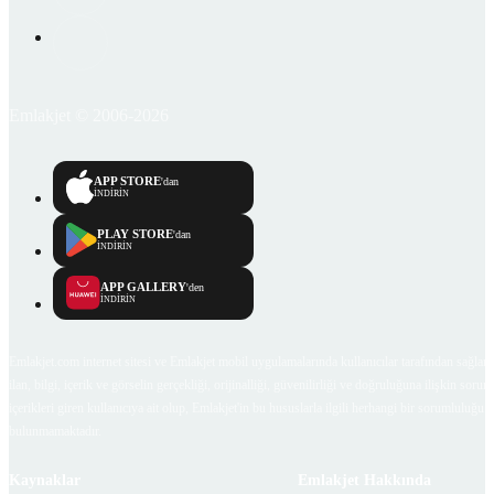
Emlakjet © 2006-2026
APP STORE
'dan
İNDİRİN
PLAY STORE
'dan
İNDİRİN
APP GALLERY
'den
İNDİRİN
Emlakjet.com internet sitesi ve Emlakjet mobil uygulamalarında kullanıcılar tarafından sağlana
ilan, bilgi, içerik ve görselin gerçekliği, orijinalliği, güvenilirliği ve doğruluğuna ilişkin soru
içerikleri giren kullanıcıya ait olup, Emlakjet'in bu hususlarla ilgili herhangi bir sorumluluğu
bulunmamaktadır.
Kaynaklar
Emlakjet Hakkında