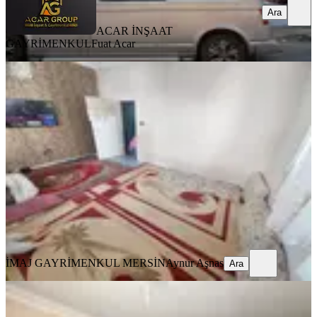
Ara
ACAR İNŞAAT
GAYRİMENKUL
Fuat Acar
YENİ
İmaj'dan Gündoğdu Mah'de 3+1
Geniş Oturumlu Kelepir Daire
Akdeniz, Gündoğdu Mahallesi
3+1
·
150 m²
·
Yüksek giriş
·
07.08.2026
1.190.000 ₺
İMAJ GAYRİMENKUL MERSİN
Aynur Aşnas
Ara
İMAJ GAYRİMENKUL MERSİN
Aynur Aşnas
Ara
YENİ
Bbeykent Gym Den Burhan Felek