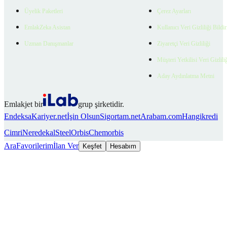
Üyelik Paketleri
Çerez Ayarları
EmlakZeka Asistan
Kullanıcı Veri Gizliliği Bildi
Uzman Danışmanlar
Ziyaretçi Veri Gizliliği
Müşteri Yetkilisi Veri Gizlili
Aday Aydınlatma Metni
Emlakjet bir
grup şirketidir.
Endeksa
Kariyer.net
İşin Olsun
Sigortam.net
Arabam.com
Hangikredi
Cimri
Neredekal
SteelOrbis
Chemorbis
Ara
Favorilerim
İlan Ver
Keşfet
Hesabım