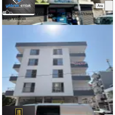
Ara
Yıldırım Emlak Gayrimenkul
Ahmet
Tolga Yıldırım
YENİ
Acar Group'tan Mahmudiye Mh Yeni
Adliye Civarında 1+1 Satılık
Akdeniz, Mahmudiye Mahallesi
1+1
·
55 m²
·
3. Kat
·
07.08.2026
1.850.000 ₺
ACAR İNŞAAT GAYRİMENKUL
Fuat Acar
Ara