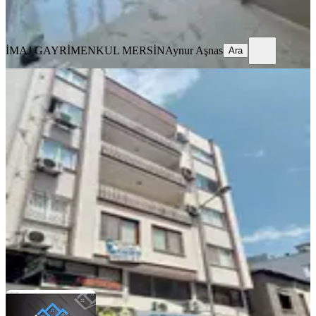
İMAJ GAYRİMENKUL MERSİN
Aynur Aşnas
Ara
İMAJ GAYRİMENKUL MERSİN
Aynur Aşnas
Ara
YENİ
Yıldırım Gayrimenkul'den Mesudiye
Mah. Geniş Ve Ferah Daire
Akdeniz, Mesudiye Mahallesi
3+1
·
175 m²
·
1. Kat
·
08.08.2026
3.500.000 ₺
Yıldırım Emlak Gayrimenkul
Ahmet Tolga Yıldırım
Ara