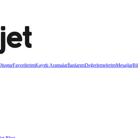
luştur
Favorilerim
Kayıtlı Aramalar
İlanlarım
Değerlemelerim
Mesajlar
Bi
et Blog