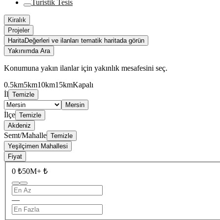
Turistik Tesis
Kiralık
Projeler
Harita
Değerleri ve ilanları tematik haritada görün
Yakınımda Ara
Konumuna yakın ilanlar için yakınlık mesafesini seç.
0.5km
5km
10km
15km
Kapalı
İl
Temizle
Mersin
İlçe
Temizle
Akdeniz
Semt/Mahalle
Temizle
Yeşilçimen Mahallesi
Fiyat
0 ₺
50M+ ₺
—