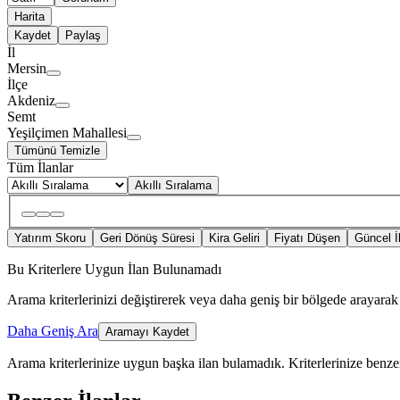
Harita
Kaydet
Paylaş
İl
Mersin
İlçe
Akdeniz
Semt
Yeşilçimen Mahallesi
Tümünü Temizle
Tüm İlanlar
Akıllı Sıralama
Yatırım Skoru
Geri Dönüş Süresi
Kira Geliri
Fiyatı Düşen
Güncel İ
Bu Kriterlere Uygun İlan Bulunamadı
Arama kriterlerinizi değiştirerek veya daha geniş bir bölgede arayarak 
Daha Geniş Ara
Aramayı Kaydet
Arama kriterlerinize uygun başka ilan bulamadık.
Kriterlerinize benzer