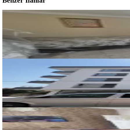
Benzer İlanlar
ÖNE ÇIKAN
İmaj'dan Nusratiye Mah'de 2+1 
Akdeniz, Nusratiye Mahallesi
2+1
·
130 m²
·
2. Kat
·
01.08.2026
1.790.000 ₺
Yatırım Skoru
:
69
Fırsat
YENİ
Acar Group'tan Mahmudiye Mh Ye
Akdeniz, Mahmudiye Mahallesi
1+1
·
55 m²
·
3. Kat
·
07.08.2026
1.850.000 ₺
YENİ
İmaj'dan Gündoğdu Mah'de 3+1 
Akdeniz, Gündoğdu Mahallesi