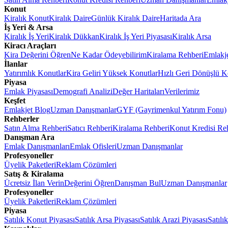
Konut
Kiralık Konut
Kiralık Daire
Günlük Kiralık Daire
Haritada Ara
İş Yeri & Arsa
Kiralık İş Yeri
Kiralık Dükkan
Kiralık İş Yeri Piyasası
Kiralık Arsa
Kiracı Araçları
Kira Değerini Öğren
Ne Kadar Ödeyebilirim
Kiralama Rehberi
Emlakj
İlanlar
Yatırımlık Konutlar
Kira Geliri Yüksek Konutlar
Hızlı Geri Dönüşlü K
Piyasa
Emlak Piyasası
Demografi Analizi
Değer Haritaları
Verilerimiz
Keşfet
Emlakjet Blog
Uzman Danışmanlar
GYF (Gayrimenkul Yatırım Fonu)
Rehberler
Satın Alma Rehberi
Satıcı Rehberi
Kiralama Rehberi
Konut Kredisi Re
Danışman Ara
Emlak Danışmanları
Emlak Ofisleri
Uzman Danışmanlar
Profesyoneller
Üyelik Paketleri
Reklam Çözümleri
Satış & Kiralama
Ücretsiz İlan Verin
Değerini Öğren
Danışman Bul
Uzman Danışmanlar
Profesyoneller
Üyelik Paketleri
Reklam Çözümleri
Piyasa
Satılık Konut Piyasası
Satılık Arsa Piyasası
Satılık Arazi Piyasası
Satılı