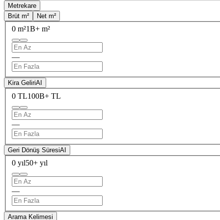
Metrekare
Brüt m²
Net m²
0 m²
1B+ m²
—
Kira Geliri
AI
0 TL
100B+ TL
—
Geri Dönüş Süresi
AI
0 yıl
50+ yıl
—
Arama Kelimesi