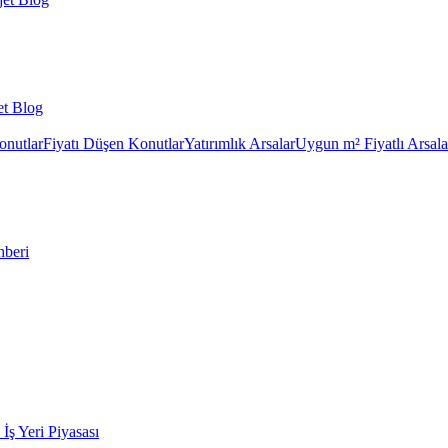
et Blog
onutlar
Fiyatı Düşen Konutlar
Yatırımlık Arsalar
Uygun m² Fiyatlı Arsala
hberi
k İş Yeri Piyasası