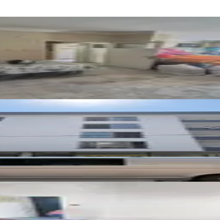
Geniş Oturumlu Daire
ni Adliye Civarında 1+1 Satılık
Geniş Oturumlu Kelepir Daire