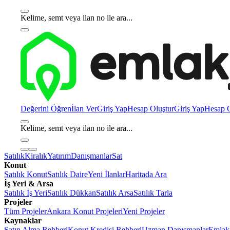
Kelime, semt veya ilan no ile ara...
Değerini Öğren
İlan Ver
Giriş Yap
Hesap Oluştur
Giriş Yap
Hesap O
Kelime, semt veya ilan no ile ara...
Satılık
Kiralık
Yatırım
Danışmanlar
Sat
Konut
Satılık Konut
Satılık Daire
Yeni İlanlar
Haritada Ara
İş Yeri & Arsa
Satılık İş Yeri
Satılık Dükkan
Satılık Arsa
Satılık Tarla
Projeler
Tüm Projeler
Ankara Konut Projeleri
Yeni Projeler
Kaynaklar
Satın Alma Rehberi
Konut Kredisi Rehberi
Uzman Danışmanlar
Emlakj