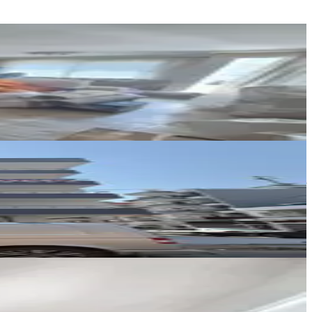
İMAJ GAYRİMENKUL MERSİN
Aynur Aşnas
Ara
ACAR İNŞAAT GAYRİMENKUL
Fuat Acar
Ara
İMAJ GAYRİMENKUL MERSİN
Aynur Aşnas
Ara