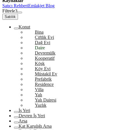
Kaynaklar
Satıcı Rehberi
Emlakjet Blog
Filtrele
3
Satılık
Konut
Bina
Çiftlik Evi
Dağ Evi
Daire
Devremülk
Kooperatif
Köşk
Köy Evi
Müstakil Ev
Prefabrik
Residence
Villa
Yalı
Yalı Dairesi
Yazlık
İş Yeri
Devren İş Yeri
Arsa
Kat Karşılığı Arsa