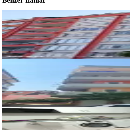
Benzer İlanlar
ÖNE ÇIKAN
Çerçi (ilke ) Emlaktan Öğretmenl
Tarsus, Öğretmenler Mahallesi
3+1
·
130 m²
·
4. Kat
·
04.08.2026
2.600.000 ₺
ÖNE ÇIKAN
Çerçi ( İlke ) Emlaktan Öğretmen
Tarsus, Öğretmenler Mahallesi
3+1
·
140 m²
·
4. Kat
·
04.08.2026
3.050.000 ₺
ÖNE ÇIKAN
Çerçi Emlak'tan Ferahim Şalvuz 
Tarsus, Kemalpaşa Mahallesi