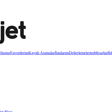
luştur
Favorilerim
Kayıtlı Aramalar
İlanlarım
Değerlemelerim
Mesajlar
Bi
et Blog