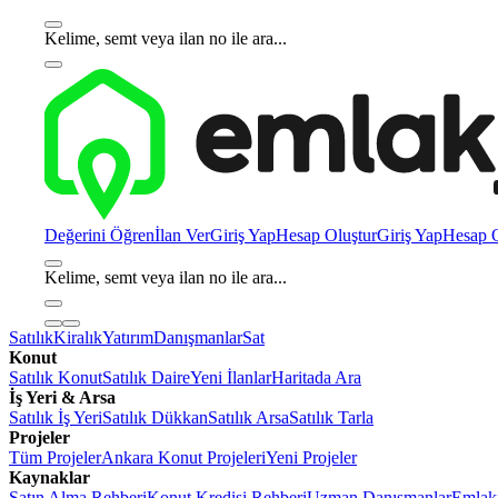
Kelime, semt veya ilan no ile ara...
Değerini Öğren
İlan Ver
Giriş Yap
Hesap Oluştur
Giriş Yap
Hesap O
Kelime, semt veya ilan no ile ara...
Satılık
Kiralık
Yatırım
Danışmanlar
Sat
Konut
Satılık Konut
Satılık Daire
Yeni İlanlar
Haritada Ara
İş Yeri & Arsa
Satılık İş Yeri
Satılık Dükkan
Satılık Arsa
Satılık Tarla
Projeler
Tüm Projeler
Ankara Konut Projeleri
Yeni Projeler
Kaynaklar
Satın Alma Rehberi
Konut Kredisi Rehberi
Uzman Danışmanlar
Emlakj