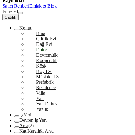
Kaynaklar
Satıcı Rehberi
Emlakjet Blog
Filtrele
3
Satılık
Konut
Bina
Çiftlik Evi
Dağ Evi
Daire
Devremülk
Kooperatif
Köşk
Köy Evi
Müstakil Ev
Prefabrik
Residence
Villa
Yalı
Yalı Dairesi
Yazlık
İş Yeri
Devren İş Yeri
Arsa
(2)
Kat Karşılığı Arsa