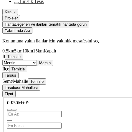
Turistik Tesis
Kiralık
Projeler
Harita
Değerleri ve ilanları tematik haritada görün
Yakınımda Ara
Konumuna yakın ilanlar için yakınlık mesafesini seç.
0.5km
5km
10km
15km
Kapalı
İl
Temizle
Mersin
İlçe
Temizle
Tarsus
Semt/Mahalle
Temizle
Taşobası Mahallesi
Fiyat
0 ₺
50M+ ₺
—