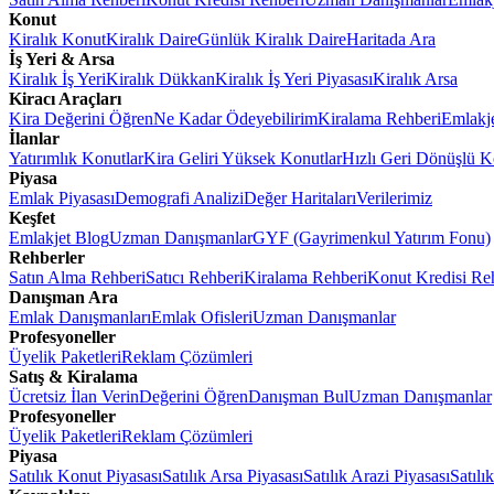
Konut
Kiralık Konut
Kiralık Daire
Günlük Kiralık Daire
Haritada Ara
İş Yeri & Arsa
Kiralık İş Yeri
Kiralık Dükkan
Kiralık İş Yeri Piyasası
Kiralık Arsa
Kiracı Araçları
Kira Değerini Öğren
Ne Kadar Ödeyebilirim
Kiralama Rehberi
Emlakj
İlanlar
Yatırımlık Konutlar
Kira Geliri Yüksek Konutlar
Hızlı Geri Dönüşlü K
Piyasa
Emlak Piyasası
Demografi Analizi
Değer Haritaları
Verilerimiz
Keşfet
Emlakjet Blog
Uzman Danışmanlar
GYF (Gayrimenkul Yatırım Fonu)
Rehberler
Satın Alma Rehberi
Satıcı Rehberi
Kiralama Rehberi
Konut Kredisi Re
Danışman Ara
Emlak Danışmanları
Emlak Ofisleri
Uzman Danışmanlar
Profesyoneller
Üyelik Paketleri
Reklam Çözümleri
Satış & Kiralama
Ücretsiz İlan Verin
Değerini Öğren
Danışman Bul
Uzman Danışmanlar
Profesyoneller
Üyelik Paketleri
Reklam Çözümleri
Piyasa
Satılık Konut Piyasası
Satılık Arsa Piyasası
Satılık Arazi Piyasası
Satılı