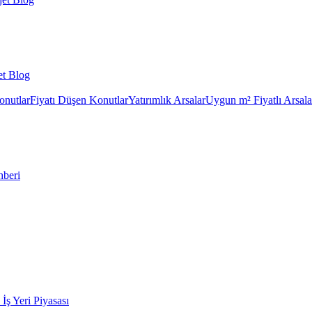
et Blog
onutlar
Fiyatı Düşen Konutlar
Yatırımlık Arsalar
Uygun m² Fiyatlı Arsala
hberi
k İş Yeri Piyasası