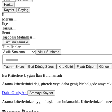
Harita
Kaydet
Paylaş
İl
Mersin
İlçe
Tarsus
Semt
Taşobası Mahallesi
Tümünü Temizle
Tüm İlanlar
Akıllı Sıralama
Yatırım Skoru
Geri Dönüş Süresi
Kira Geliri
Fiyatı Düşen
Güncel İ
Bu Kriterlere Uygun İlan Bulunamadı
Arama kriterlerinizi değiştirerek veya daha geniş bir bölgede arayarak 
Daha Geniş Ara
Aramayı Kaydet
Arama kriterlerinize uygun başka ilan bulamadık.
Kriterlerinize benzer