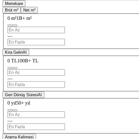
Metrekare
Brüt m²
Net m²
0 m²
1B+ m²
—
Kira Geliri
AI
0 TL
100B+ TL
—
Geri Dönüş Süresi
AI
0 yıl
50+ yıl
—
Arama Kelimesi