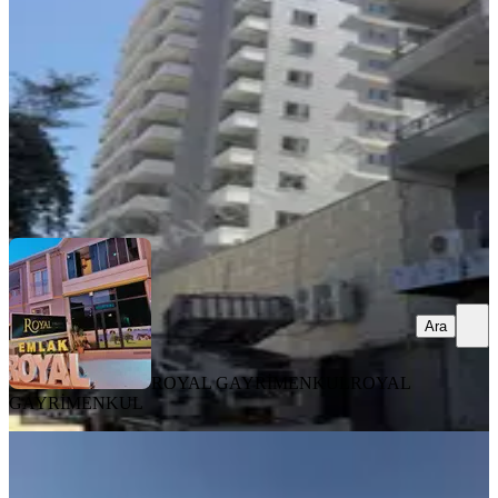
3+1
·
150 m²
·
6. Kat
·
05.08.2026
7.100.000 ₺
ROYAL GAYRİMENKUL
ROYAL GAYRİMENKUL
Ara
Ara
ROYAL GAYRİMENKUL
ROYAL
GAYRİMENKUL
YENİ
Royal Eml'tan Satılık Daıre