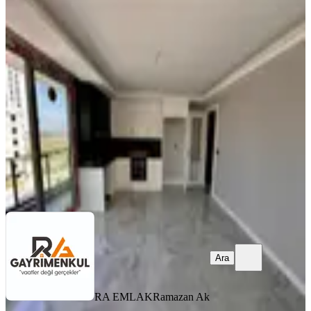
Ra Gayrmenkul Atatürk Mh Concept
Sıfır 3+1
Tarsus, Atatürk Mahallesi
3+1
·
120 m²
·
3. Kat
·
04.08.2026
5.925.000 ₺
RA EMLAK
Ramazan Ak
Ara
Ara
RA EMLAK
Ramazan Ak