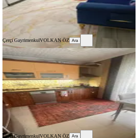
3.950.000 ₺
Çerçi Gayrimenkul
VOLKAN ÖZ
Ara
Çerçi Gayrimenkul
VOLKAN ÖZ
Ara
ÖNE ÇIKAN
Çerçi Emlak'tan Anıt Mah. Satılık 1.
Kat Lüks Daire
Tarsus, Mithatpaşa Mahallesi
3+1
·
140 m²
·
1. Kat
·
01.04.2026
4.285.000 ₺
Çerçi Gayrimenkul
VOLKAN ÖZ
Ara
Çerçi Gayrimenkul
VOLKAN ÖZ
Ara