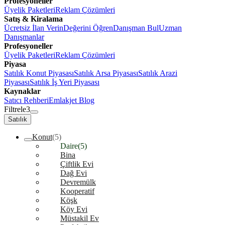
Profesyoneller
Üyelik Paketleri
Reklam Çözümleri
Satış & Kiralama
Ücretsiz İlan Verin
Değerini Öğren
Danışman Bul
Uzman
Danışmanlar
Profesyoneller
Üyelik Paketleri
Reklam Çözümleri
Piyasa
Satılık Konut Piyasası
Satılık Arsa Piyasası
Satılık Arazi
Piyasası
Satılık İş Yeri Piyasası
Kaynaklar
Satıcı Rehberi
Emlakjet Blog
Filtrele
3
Satılık
Konut
(5)
Daire
(5)
Bina
Çiftlik Evi
Dağ Evi
Devremülk
Kooperatif
Köşk
Köy Evi
Müstakil Ev