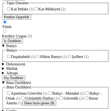
Tapu Durumu
Kat İrtifakı
(
3
)
Kat Mülkiyeti
(
2
)
Krediye Uygunluk
Tümü
Krediye Uygun
(
5
)
İç Özellikler
Banyo
Banyo
Duşakabinli
(
1
)
Hilton Banyo
(
1
)
Şofben
(
1
)
Dekorasyon
Mutfak
Altyapı
Dış Özellikler
Bina Özellikleri
Bina Özellikleri
Apartman Görevlisi
(
1
)
Bahçe - Müstakil
(
1
)
Bahçe -
Ortak
(
1
)
Görüntülü Diafon
(
1
)
Güvenlik
(
2
)
Hırsız
Alarmı
(
1
)
Daha fazla göster (8)
Cephe