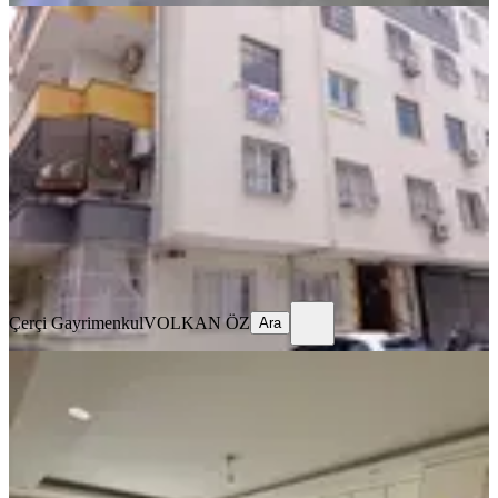
BALKONLU
Çerçi ( İlke ) Emlaktan Anıt
Mahallesinde Satılık 2. Kat Daire
Tarsus, Anıt Mahallesi
3+1
·
130 m²
·
2. Kat
·
04.08.2026
3.100.000 ₺
Çerçi Gayrimenkul
VOLKAN ÖZ
Ara
Çerçi Gayrimenkul
VOLKAN ÖZ
Ara
MANZARALI
Ra Emlak'tan Şehitishak Mahallesi
Nezih 4+1 Daire
Tarsus, Şehitishak Mahallesi
4+1
·
180 m²
·
1. Kat
·
03.08.2026