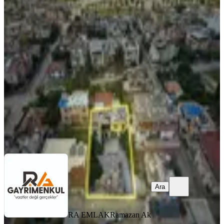
EŞYALI
Ra Gayrmenkul Yeni Hastane Civarı
Geleceğe Yatırım Müstakil Ev
Tarsus, Fevzi Çakmak Mahallesi
2.5+1
·
344 m²
·
Villa tipi
·
08.06.2026
4.200.000 ₺
RA EMLAK
Ramazan Ak
Ara
Ara
RA EMLAK
Ramazan Ak