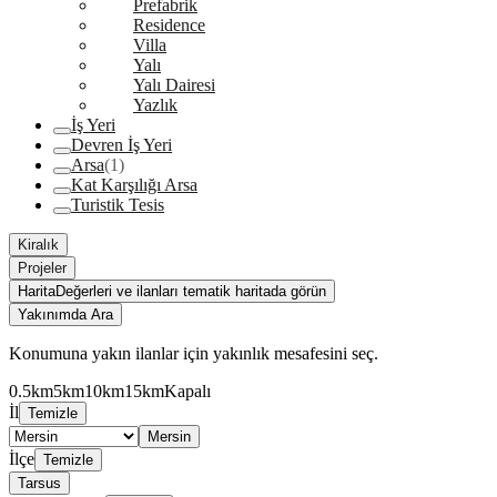
Prefabrik
Residence
Villa
Yalı
Yalı Dairesi
Yazlık
İş Yeri
Devren İş Yeri
Arsa
(1)
Kat Karşılığı Arsa
Turistik Tesis
Kiralık
Projeler
Harita
Değerleri ve ilanları tematik haritada görün
Yakınımda Ara
Konumuna yakın ilanlar için yakınlık mesafesini seç.
0.5km
5km
10km
15km
Kapalı
İl
Temizle
Mersin
İlçe
Temizle
Tarsus