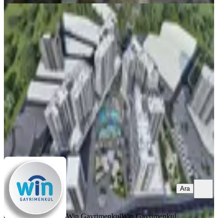
SIFIR BİNA
Win'den Tarsus'ta İlkem Center'da
Ultra Lüks Satılık 1+1 Daire
Tarsus, Fevzi Çakmak Mahallesi
1+1
·
55 m²
·
4. Kat
·
06.06.2026
2.250.000 ₺
Win Gayrimenkul
Win Gayrimenkul
Ara
Ara
Win Gayrimenkul
Win Gayrimenkul