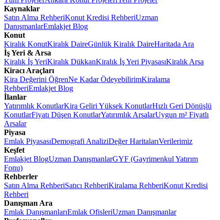
Kaynaklar
Satın Alma Rehberi
Konut Kredisi Rehberi
Uzman
Danışmanlar
Emlakjet Blog
Konut
Kiralık Konut
Kiralık Daire
Günlük Kiralık Daire
Haritada Ara
İş Yeri & Arsa
Kiralık İş Yeri
Kiralık Dükkan
Kiralık İş Yeri Piyasası
Kiralık Arsa
Kiracı Araçları
Kira Değerini Öğren
Ne Kadar Ödeyebilirim
Kiralama
Rehberi
Emlakjet Blog
İlanlar
Yatırımlık Konutlar
Kira Geliri Yüksek Konutlar
Hızlı Geri Dönüşlü
Konutlar
Fiyatı Düşen Konutlar
Yatırımlık Arsalar
Uygun m² Fiyatlı
Arsalar
Piyasa
Emlak Piyasası
Demografi Analizi
Değer Haritaları
Verilerimiz
Keşfet
Emlakjet Blog
Uzman Danışmanlar
GYF (Gayrimenkul Yatırım
Fonu)
Rehberler
Satın Alma Rehberi
Satıcı Rehberi
Kiralama Rehberi
Konut Kredisi
Rehberi
Danışman Ara
Emlak Danışmanları
Emlak Ofisleri
Uzman Danışmanlar