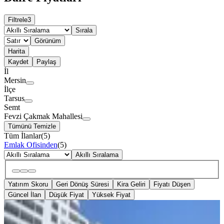
Filtrele
3
Sırala
Görünüm
Harita
Kaydet
Paylaş
İl
Mersin
İlçe
Tarsus
Semt
Fevzi Çakmak Mahallesi
Tümünü Temizle
Tüm İlanlar
(
5
)
Emlak Ofisinden
(
5
)
Akıllı Sıralama
Yatırım Skoru
Geri Dönüş Süresi
Kira Geliri
Fiyatı Düşen
Güncel İlan
Düşük Fiyat
Yüksek Fiyat
SİTE İÇİ
Sezgin Emlak Tan Tarsu Alışveriş