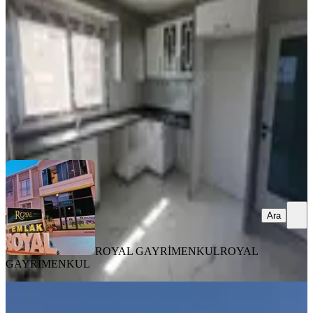
Tarsus, 82evler Mahallesi
2+1
·
106 m²
·
9. Kat
·
02.08.2026
4.500.000 ₺
ROYAL GAYRİMENKUL
ROYAL GAYRİMENKUL
Ara
Ara
ROYAL GAYRİMENKUL
ROYAL
GAYRİMENKUL
KOMBİLİ
Tarsus 100 Yıl Sitesinde 3+1,amerikan