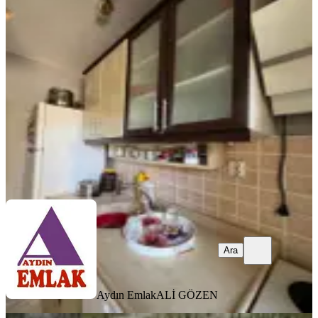
Daire
Tarsus, Fevzi Çakmak Mahallesi
2+1
·
110 m²
·
Yüksek giriş
·
15.07.2026
2.190.000 ₺
2.230.000 ₺
Aydın Emlak
ALİ GÖZEN
Ara
Ara
Aydın Emlak
ALİ GÖZEN