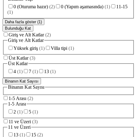
0 (Oturuma hazır)
(
2
)
0 (Yapım aşamasında)
(
1
)
11-15
(
1
)
Daha fazla göster (1)
Bulunduğu Kat
Giriş ve Alt Katlar
(
2
)
Giriş ve Alt Katlar
Yüksek giriş
(
1
)
Villa tipi
(
1
)
Üst Katlar
(
3
)
Üst Katlar
4
(
1
)
7
(
1
)
13
(
1
)
Binanın Kat Sayısı
Binanın Kat Sayısı
1-5 Arası
(
2
)
1-5 Arası
2
(
1
)
5
(
1
)
11 ve Üzeri
(
3
)
11 ve Üzeri
13
(
1
)
15
(
2
)