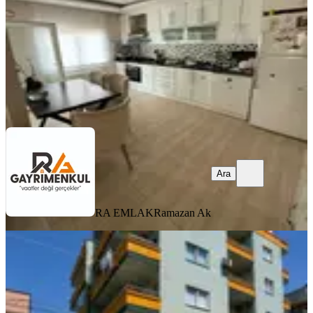
5.100.000 ₺
RA EMLAK
Ramazan Ak
Ara
Ara
RA EMLAK
Ramazan Ak
Yeşilyurt Mahallesi’nde Koç
Emlak’tan Satılık 3+1 Daire
Tarsus, Yeşilyurt Mahallesi