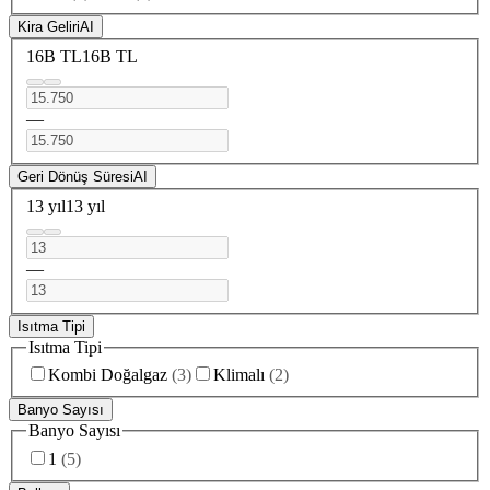
Kira Geliri
AI
16B TL
16B TL
—
Geri Dönüş Süresi
AI
13 yıl
13 yıl
—
Isıtma Tipi
Isıtma Tipi
Kombi Doğalgaz
(
3
)
Klimalı
(
2
)
Banyo Sayısı
Banyo Sayısı
1
(
5
)