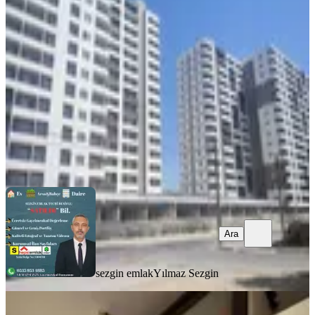
Yanı İlkem Yapı Da Satılık 1+1
Tarsus, Fevzi Çakmak Mahallesi
1+1
·
55 m²
·
7. Kat
·
20.07.2026
2.500.000 ₺
sezgin emlak
Yılmaz Sezgin
Ara
Ara
sezgin emlak
Yılmaz Sezgin
SİTE İÇİ
%
2
Aydın 'dan Tozkoparan Da Fırsat