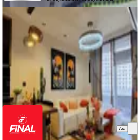
SIFIR BİNA
Final Emlaktan Tarsus Avm Yanı 1+1
Satılık Sıfır Daire
Tarsus, Fevzi Çakmak Mahallesi
1+1
·
70 m²
·
13. Kat
·
17.03.2026
2.350.000 ₺
Geri Dönüş:
13 yıl
FİNAL EMLAK & GAYRİMENKUL
Durmuş Yaşar
Ara
Ara