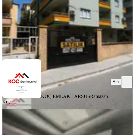
3+1
·
125 m²
·
Yüksek giriş
·
02.08.2026
3.200.000 ₺
KOÇ EMLAK TARSUS
Ramazan Koç
Ara
Ara
KOÇ EMLAK TARSUS
Ramazan
Koç
SIFIR BİNA
82 Evler Mahallesı'nde Satılık 2 + 1
Daıre