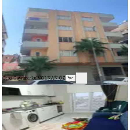
Çerçi ( İlke ) Emlaktan Öğretmenler
Mah. Satılık Masrafsız Daire
Tarsus, Öğretmenler Mahallesi
3+1
·
140 m²
·
4. Kat
·
04.08.2026
3.050.000 ₺
Çerçi Gayrimenkul
VOLKAN ÖZ
Ara
Çerçi Gayrimenkul
VOLKAN ÖZ
Ara
ÖNE ÇIKAN
Çerçi Emlak'tan Ferahim Şalvuz
Mah. Satılık 5. Kat Fırsat Daire
Tarsus, Kemalpaşa Mahallesi
2.5+1
·
117 m²
·
5. Kat
·
13.05.2026