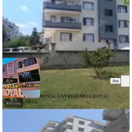
3+1
·
150 m²
·
1. Kat
·
07.08.2026
3.750.000 ₺
ROYAL GAYRİMENKUL
ROYAL GAYRİMENKUL
Ara
Ara
ROYAL GAYRİMENKUL
ROYAL
GAYRİMENKUL
YENİ
Yenımahalle'de Satılık Sıfır Daıre
Tarsus, Yeni Mahallesi