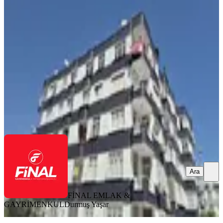
Mutfaklı Satılık Daire
Tarsus, Kavaklı Mahallesi
3+1
·
120 m²
·
4. Kat
·
02.08.2026
2.400.000 ₺
FİNAL EMLAK & GAYRİMENKUL
Durmuş Yaşar
Ara
Ara
FİNAL EMLAK &
GAYRİMENKUL
Durmuş Yaşar