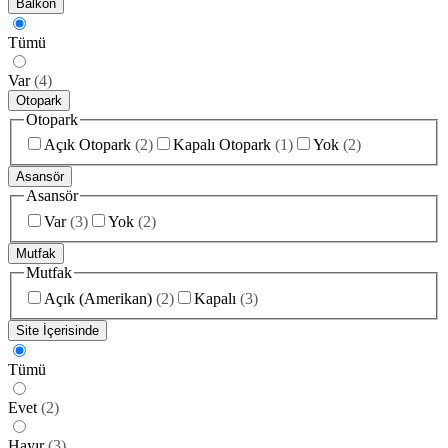
Balkon
Tümü
Var
(
4
)
Otopark
Otopark
Açık Otopark
(
2
)
Kapalı Otopark
(
1
)
Yok
(
2
)
Asansör
Asansör
Var
(
3
)
Yok
(
2
)
Mutfak
Mutfak
Açık (Amerikan)
(
2
)
Kapalı
(
3
)
Site İçerisinde
Tümü
Evet
(
2
)
Hayır
(
3
)