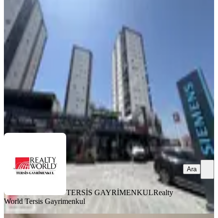
Satılık Daire
Tarsus, Atatürk Mahallesi
3+1
·
150 m²
·
3. Kat
·
05.08.2026
6.500.000 ₺
TERSİS GAYRİMENKUL
Realty World Tersis Gayrimenkul
Ara
Ara
TERSİS GAYRİMENKUL
Realty
World Tersis Gayrimenkul
SIFIR BİNA