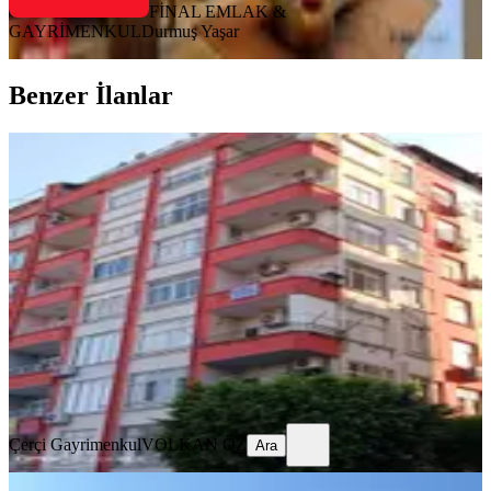
FİNAL EMLAK &
GAYRİMENKUL
Durmuş Yaşar
Benzer İlanlar
ÖNE ÇIKAN
Çerçi (ilke ) Emlaktan Öğretmenler
Mah Asansörlü 4. Kat Satılık Daire
Tarsus, Öğretmenler Mahallesi
3+1
·
130 m²
·
4. Kat
·
04.08.2026
2.600.000 ₺
Çerçi Gayrimenkul
VOLKAN ÖZ
Ara
Çerçi Gayrimenkul
VOLKAN ÖZ
Ara
ÖNE ÇIKAN