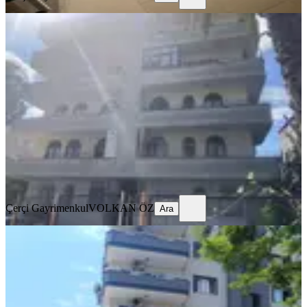
ÖNE ÇIKAN
Çerçi Emlak'tan Anıt Mah. Satılık 3.
Kat Fırsat Daire
Tarsus, Mithatpaşa Mahallesi
3+1
·
140 m²
·
4. Kat
·
08.04.2026
2.750.000 ₺
Çerçi Gayrimenkul
VOLKAN ÖZ
Ara
Çerçi Gayrimenkul
VOLKAN ÖZ
Ara
YENİ
Kırklarsırtı Mahallesı'nde Satılık
Daıre
Tarsus, Kırklarsırtı Mahallesi