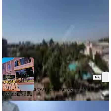
Tarsus, Eski Ömerli Mahallesi
5+1
·
308 m²
·
6. Kat
·
05.08.2026
5.500.000 ₺
ROYAL GAYRİMENKUL
ROYAL GAYRİMENKUL
Ara
Ara
ROYAL GAYRİMENKUL
ROYAL
GAYRİMENKUL
BALKONLU
Rw Tersis'den Atatürk Mahallesinde