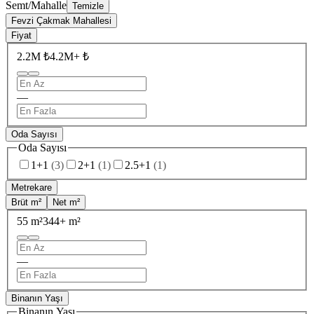
Semt/Mahalle
Temizle
Fevzi Çakmak Mahallesi
Fiyat
2.2M ₺
4.2M+ ₺
—
Oda Sayısı
Oda Sayısı
1+1
(
3
)
2+1
(
1
)
2.5+1
(
1
)
Metrekare
Brüt m²
Net m²
55 m²
344+ m²
—
Binanın Yaşı
Binanın Yaşı