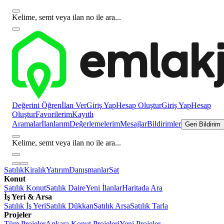
Kelime, semt veya ilan no ile ara...
Değerini Öğren
İlan Ver
Giriş Yap
Hesap Oluştur
Giriş Yap
Hesap
Oluştur
Favorilerim
Kayıtlı
Aramalar
İlanlarım
Değerlemelerim
Mesajlar
Bildirimler
Geri Bildirim
Kelime, semt veya ilan no ile ara...
Satılık
Kiralık
Yatırım
Danışmanlar
Sat
Konut
Satılık Konut
Satılık Daire
Yeni İlanlar
Haritada Ara
İş Yeri & Arsa
Satılık İş Yeri
Satılık Dükkan
Satılık Arsa
Satılık Tarla
Projeler
Tüm Projeler
Ankara Konut Projeleri
Yeni Projeler