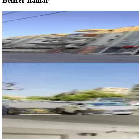
Benzer İlanlar
ÖNE ÇIKAN
Noktam Gayrimenkulden 4+1 Sat
Haliliye, Hamidiye Mahallesi
4+1
·
250 m²
·
2. Kat
·
26.07.2026
4.350.000 ₺
YENİ
Hayat Emlak'tan Yenişehir Cadde
Haliliye, Hamidiye Mahallesi
2+1
·
130 m²
·
4. Kat
·
06.08.2026
1.700.000 ₺
YENİ
Hayat Emlak'tan Turgut Özal Pa
Haliliye, Ulubatlı Mahallesi