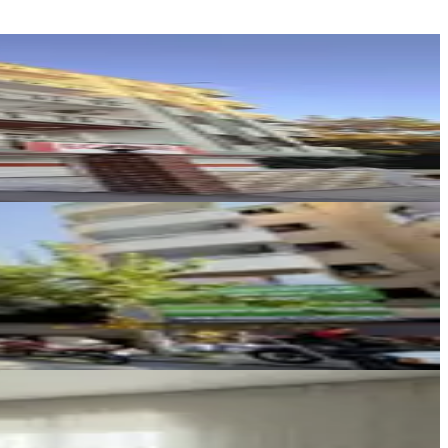
Noktam Gayrimenkul
Mehmet Reşat Ceylan
Ara
HAYAT EMLAK GAYRİMENKUL
MEHMET KARAKAŞ
Ara
HAYAT EMLAK GAYRİMENKUL
MEHMET KARAKAŞ