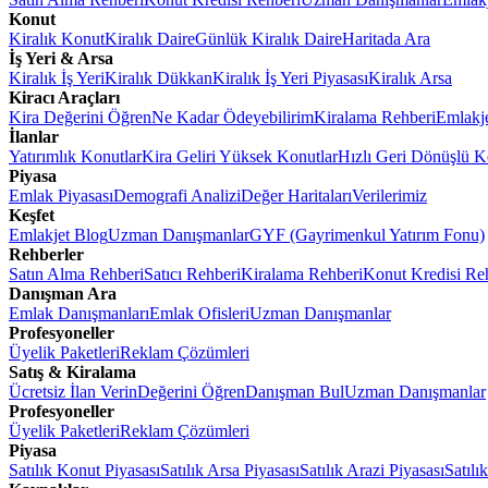
Konut
Kiralık Konut
Kiralık Daire
Günlük Kiralık Daire
Haritada Ara
İş Yeri & Arsa
Kiralık İş Yeri
Kiralık Dükkan
Kiralık İş Yeri Piyasası
Kiralık Arsa
Kiracı Araçları
Kira Değerini Öğren
Ne Kadar Ödeyebilirim
Kiralama Rehberi
Emlakj
İlanlar
Yatırımlık Konutlar
Kira Geliri Yüksek Konutlar
Hızlı Geri Dönüşlü K
Piyasa
Emlak Piyasası
Demografi Analizi
Değer Haritaları
Verilerimiz
Keşfet
Emlakjet Blog
Uzman Danışmanlar
GYF (Gayrimenkul Yatırım Fonu)
Rehberler
Satın Alma Rehberi
Satıcı Rehberi
Kiralama Rehberi
Konut Kredisi Re
Danışman Ara
Emlak Danışmanları
Emlak Ofisleri
Uzman Danışmanlar
Profesyoneller
Üyelik Paketleri
Reklam Çözümleri
Satış & Kiralama
Ücretsiz İlan Verin
Değerini Öğren
Danışman Bul
Uzman Danışmanlar
Profesyoneller
Üyelik Paketleri
Reklam Çözümleri
Piyasa
Satılık Konut Piyasası
Satılık Arsa Piyasası
Satılık Arazi Piyasası
Satılı