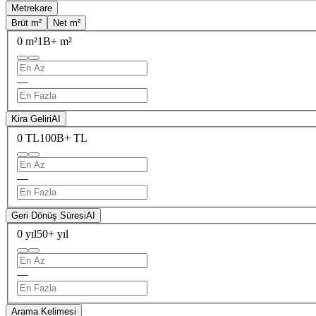
Metrekare
Brüt m²
Net m²
0 m²
1B+ m²
—
Kira Geliri
AI
0 TL
100B+ TL
—
Geri Dönüş Süresi
AI
0 yıl
50+ yıl
—
Arama Kelimesi