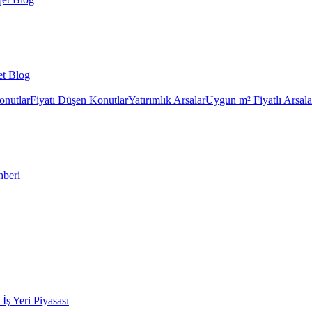
et Blog
onutlar
Fiyatı Düşen Konutlar
Yatırımlık Arsalar
Uygun m² Fiyatlı Arsala
hberi
k İş Yeri Piyasası