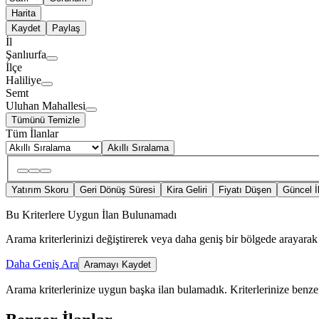
Harita
Kaydet
Paylaş
İl
Şanlıurfa
İlçe
Haliliye
Semt
Uluhan Mahallesi
Tümünü Temizle
Tüm İlanlar
Akıllı Sıralama
Yatırım Skoru
Geri Dönüş Süresi
Kira Geliri
Fiyatı Düşen
Güncel İ
Bu Kriterlere Uygun İlan Bulunamadı
Arama kriterlerinizi değiştirerek veya daha geniş bir bölgede arayarak 
Daha Geniş Ara
Aramayı Kaydet
Arama kriterlerinize uygun başka ilan bulamadık.
Kriterlerinize benzer