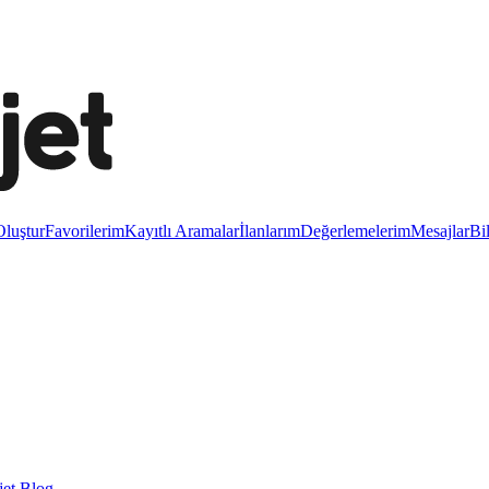
luştur
Favorilerim
Kayıtlı Aramalar
İlanlarım
Değerlemelerim
Mesajlar
Bi
et Blog