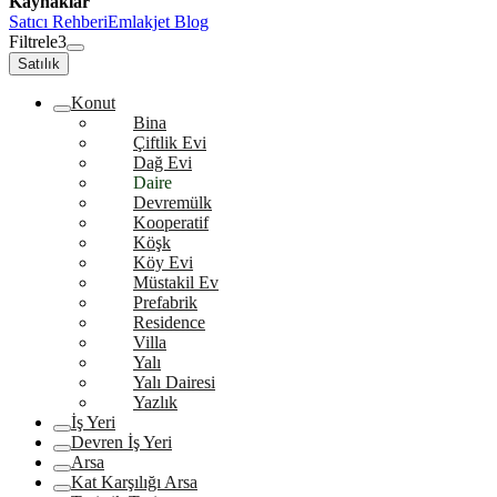
Kaynaklar
Satıcı Rehberi
Emlakjet Blog
Filtrele
3
Satılık
Konut
Bina
Çiftlik Evi
Dağ Evi
Daire
Devremülk
Kooperatif
Köşk
Köy Evi
Müstakil Ev
Prefabrik
Residence
Villa
Yalı
Yalı Dairesi
Yazlık
İş Yeri
Devren İş Yeri
Arsa
Kat Karşılığı Arsa