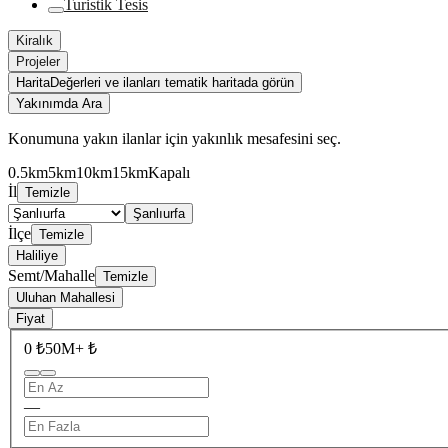
Turistik Tesis
Kiralık
Projeler
Harita
Değerleri ve ilanları tematik haritada görün
Yakınımda Ara
Konumuna yakın ilanlar için yakınlık mesafesini seç.
0.5km
5km
10km
15km
Kapalı
İl
Temizle
Şanlıurfa
İlçe
Temizle
Haliliye
Semt/Mahalle
Temizle
Uluhan Mahallesi
Fiyat
0 ₺
50M+ ₺
—