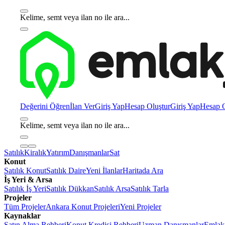
Kelime, semt veya ilan no ile ara...
Değerini Öğren
İlan Ver
Giriş Yap
Hesap Oluştur
Giriş Yap
Hesap O
Kelime, semt veya ilan no ile ara...
Satılık
Kiralık
Yatırım
Danışmanlar
Sat
Konut
Satılık Konut
Satılık Daire
Yeni İlanlar
Haritada Ara
İş Yeri & Arsa
Satılık İş Yeri
Satılık Dükkan
Satılık Arsa
Satılık Tarla
Projeler
Tüm Projeler
Ankara Konut Projeleri
Yeni Projeler
Kaynaklar
Satın Alma Rehberi
Konut Kredisi Rehberi
Uzman Danışmanlar
Emlakj