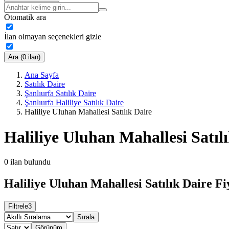
Otomatik ara
İlan olmayan seçenekleri gizle
Ara (0 ilan)
Ana Sayfa
Satılık Daire
Şanlıurfa Satılık Daire
Şanlıurfa Haliliye Satılık Daire
Haliliye Uluhan Mahallesi Satılık Daire
Haliliye Uluhan Mahallesi Satıl
0
ilan bulundu
Haliliye Uluhan Mahallesi Satılık Daire Fi
Filtrele
3
Sırala
Görünüm