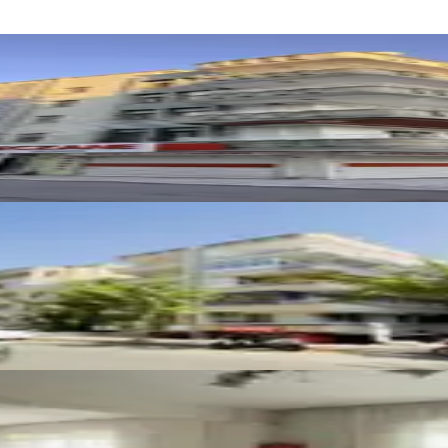
ılık Daire
si Üzeri 2+1 Temiz Bakımlı Daire
rkı Yanı 2+1 Temiz Bakımlı Son Kat