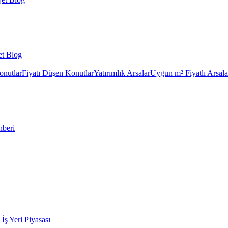
et Blog
onutlar
Fiyatı Düşen Konutlar
Yatırımlık Arsalar
Uygun m² Fiyatlı Arsala
hberi
k İş Yeri Piyasası