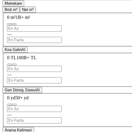
Metrekare
Brüt m²
Net m²
0 m²
1B+ m²
—
Kira Geliri
AI
0 TL
100B+ TL
—
Geri Dönüş Süresi
AI
0 yıl
50+ yıl
—
Arama Kelimesi