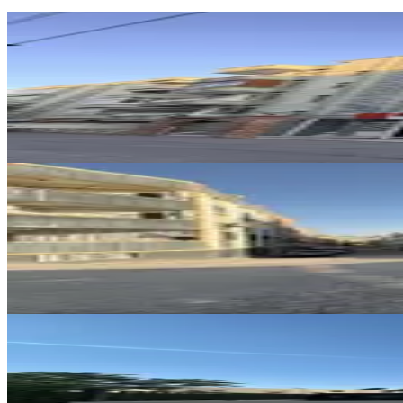
ÖNE ÇIKAN
Noktam Gayrimenkulden 4+1 Sat
Haliliye, Hamidiye Mahallesi
4+1
·
250 m²
·
2. Kat
·
26.07.2026
4.350.000 ₺
YENİ
Köşe Başı Ara Kat Full Paket Da
Haliliye, Ahmet Yesevi Mahallesi
3+1
·
160 m²
·
3. Kat
·
05.08.2026
2.175.000 ₺
YENİ
Benek Emlak Paşabağı 3+1 Satıl
Haliliye, Paşabağı Mahallesi