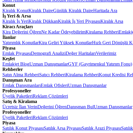
Konut
Kiralık Konut
Kiralık Daire
Günlük Kiralık Daire
Haritada Ara
İş Yeri & Arsa
Kiralık İş Yeri
Kiralık Dükkan
Kiralık İş Yeri Piyasası
Kiralık Arsa
Kiracı Araçları
Kira Değerini Öğren
Ne Kadar Ödeyebilirim
Kiralama Rehberi
Emlakj
İlanlar
Yatırımlık Konutlar
Kira Geliri Yüksek Konutlar
Hızlı Geri Dönüşlü K
Piyasa
Emlak Piyasası
Demografi Analizi
Değer Haritaları
Verilerimiz
Keşfet
Emlakjet Blog
Uzman Danışmanlar
GYF (Gayrimenkul Yatırım Fonu)
Rehberler
Satın Alma Rehberi
Satıcı Rehberi
Kiralama Rehberi
Konut Kredisi Re
Danışman Ara
Emlak Danışmanları
Emlak Ofisleri
Uzman Danışmanlar
Profesyoneller
Üyelik Paketleri
Reklam Çözümleri
Satış & Kiralama
Ücretsiz İlan Verin
Değerini Öğren
Danışman Bul
Uzman Danışmanlar
Profesyoneller
Üyelik Paketleri
Reklam Çözümleri
Piyasa
Satılık Konut Piyasası
Satılık Arsa Piyasası
Satılık Arazi Piyasası
Satılı