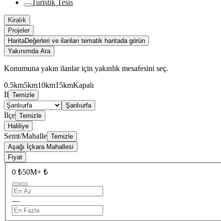
Turistik Tesis
Kiralık
Projeler
Harita
Değerleri ve ilanları tematik haritada görün
Yakınımda Ara
Konumuna yakın ilanlar için yakınlık mesafesini seç.
0.5km
5km
10km
15km
Kapalı
İl
Temizle
Şanlıurfa
İlçe
Temizle
Haliliye
Semt/Mahalle
Temizle
Aşağı İçkara Mahallesi
Fiyat
0 ₺
50M+ ₺
—