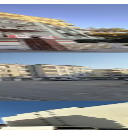
Noktam Gayrimenkul
Mehmet Reşat Ceylan
Ara
Taşır Emlak
İzzet Taşır
Ara
Benek Emlak
latif benek
Ara