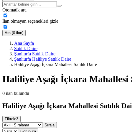
Otomatik ara
İlan olmayan seçenekleri gizle
Ara (0 ilan)
Ana Sayfa
Satılık Daire
Şanlıurfa Satılık Daire
Şanlıurfa Haliliye Satılık Daire
Haliliye Aşağı İçkara Mahallesi Satılık Daire
Haliliye Aşağı İçkara Mahallesi 
0
ilan bulundu
Haliliye Aşağı İçkara Mahallesi Satılık Dai
Filtrele
3
Sırala
Görünüm