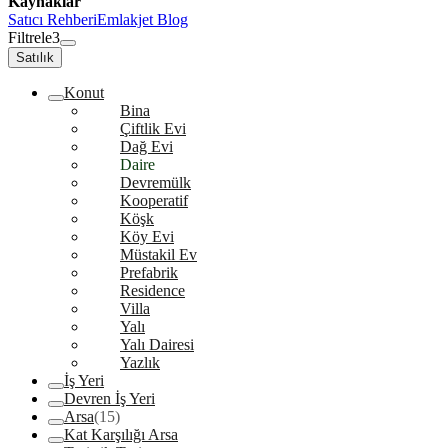
Kaynaklar
Satıcı Rehberi
Emlakjet Blog
Filtrele
3
Satılık
Konut
Bina
Çiftlik Evi
Dağ Evi
Daire
Devremülk
Kooperatif
Köşk
Köy Evi
Müstakil Ev
Prefabrik
Residence
Villa
Yalı
Yalı Dairesi
Yazlık
İş Yeri
Devren İş Yeri
Arsa
(15)
Kat Karşılığı Arsa