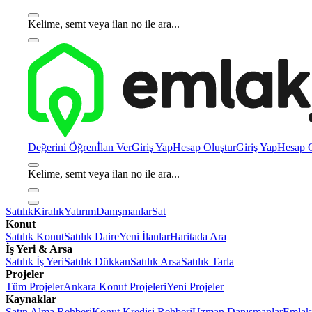
Kelime, semt veya ilan no ile ara...
Değerini Öğren
İlan Ver
Giriş Yap
Hesap Oluştur
Giriş Yap
Hesap O
Kelime, semt veya ilan no ile ara...
Satılık
Kiralık
Yatırım
Danışmanlar
Sat
Konut
Satılık Konut
Satılık Daire
Yeni İlanlar
Haritada Ara
İş Yeri & Arsa
Satılık İş Yeri
Satılık Dükkan
Satılık Arsa
Satılık Tarla
Projeler
Tüm Projeler
Ankara Konut Projeleri
Yeni Projeler
Kaynaklar
Satın Alma Rehberi
Konut Kredisi Rehberi
Uzman Danışmanlar
Emlakj