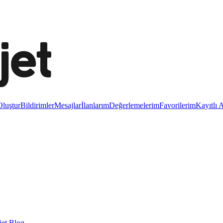
luştur
Bildirimler
Mesajlar
İlanlarım
Değerlemelerim
Favorilerim
Kayıtlı 
et Blog