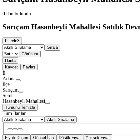
0
ilan bulundu
Sarıçam Hasanbeyli Mahallesi Satılık Dev
Filtrele
3
Sırala
Görünüm
Harita
Kaydet
Paylaş
İl
Adana
İlçe
Sarıçam
Semt
Hasanbeyli Mahallesi
Tümünü Temizle
Tüm İlanlar
Akıllı Sıralama
Fiyatı Düşen
Güncel İlan
Düşük Fiyat
Yüksek Fiyat