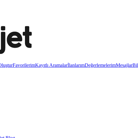
luştur
Favorilerim
Kayıtlı Aramalar
İlanlarım
Değerlemelerim
Mesajlar
Bi
et Blog