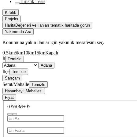
Turistik Tesis
Kiralık
Projeler
Harita
Değerleri ve ilanları tematik haritada görün
Yakınımda Ara
Konumuna yakın ilanlar için yakınlık mesafesini seç.
0.5km
5km
10km
15km
Kapalı
İl
Temizle
Adana
İlçe
Temizle
Sarıçam
Semt/Mahalle
Temizle
Hasanbeyli Mahallesi
Fiyat
0 ₺
50M+ ₺
—