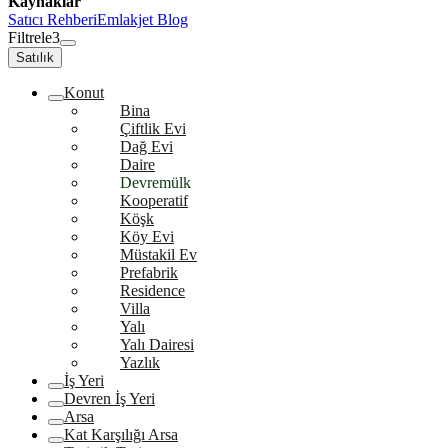
Kaynaklar
Satıcı Rehberi
Emlakjet Blog
Filtrele
3
Satılık
Konut
Bina
Çiftlik Evi
Dağ Evi
Daire
Devremülk
Kooperatif
Köşk
Köy Evi
Müstakil Ev
Prefabrik
Residence
Villa
Yalı
Yalı Dairesi
Yazlık
İş Yeri
Devren İş Yeri
Arsa
Kat Karşılığı Arsa