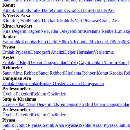
Konut
Kiralık Konut
Kiralık Daire
Günlük Kiralık Daire
Haritada Ara
İş Yeri & Arsa
Kiralık İş Yeri
Kiralık Dükkan
Kiralık İş Yeri Piyasası
Kiralık Arsa
Kiracı Araçları
Kira Değerini Öğren
Ne Kadar Ödeyebilirim
Kiralama Rehberi
Emlakj
İlanlar
Yatırımlık Konutlar
Kira Geliri Yüksek Konutlar
Hızlı Geri Dönüşlü K
Piyasa
Emlak Piyasası
Demografi Analizi
Değer Haritaları
Verilerimiz
Keşfet
Emlakjet Blog
Uzman Danışmanlar
GYF (Gayrimenkul Yatırım Fonu)
Rehberler
Satın Alma Rehberi
Satıcı Rehberi
Kiralama Rehberi
Konut Kredisi Re
Danışman Ara
Emlak Danışmanları
Emlak Ofisleri
Uzman Danışmanlar
Profesyoneller
Üyelik Paketleri
Reklam Çözümleri
Satış & Kiralama
Ücretsiz İlan Verin
Değerini Öğren
Danışman Bul
Uzman Danışmanlar
Profesyoneller
Üyelik Paketleri
Reklam Çözümleri
Piyasa
Satılık Konut Piyasası
Satılık Arsa Piyasası
Satılık Arazi Piyasası
Satılı