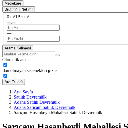
Metrekare
Brüt m²
Net m²
0 m²
1B+ m²
—
Arama Kelimesi
Otomatik ara
İlan olmayan seçenekleri gizle
Ara (0 ilan)
Ana Sayfa
Satılık Devremülk
Adana Satılık Devremülk
Adana Sarıçam Satılık Devremülk
Sarıçam Hasanbeyli Mahallesi Satılık Devremülk
Sarıçam Hasanbeyli Mahallesi S