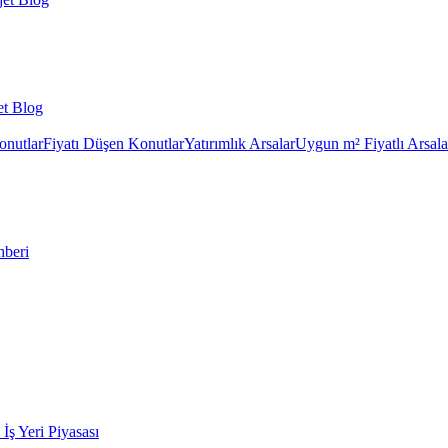
et Blog
onutlar
Fiyatı Düşen Konutlar
Yatırımlık Arsalar
Uygun m² Fiyatlı Arsala
hberi
k İş Yeri Piyasası