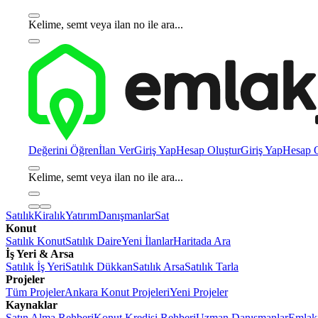
Kelime, semt veya ilan no ile ara...
Değerini Öğren
İlan Ver
Giriş Yap
Hesap Oluştur
Giriş Yap
Hesap O
Kelime, semt veya ilan no ile ara...
Satılık
Kiralık
Yatırım
Danışmanlar
Sat
Konut
Satılık Konut
Satılık Daire
Yeni İlanlar
Haritada Ara
İş Yeri & Arsa
Satılık İş Yeri
Satılık Dükkan
Satılık Arsa
Satılık Tarla
Projeler
Tüm Projeler
Ankara Konut Projeleri
Yeni Projeler
Kaynaklar
Satın Alma Rehberi
Konut Kredisi Rehberi
Uzman Danışmanlar
Emlakj