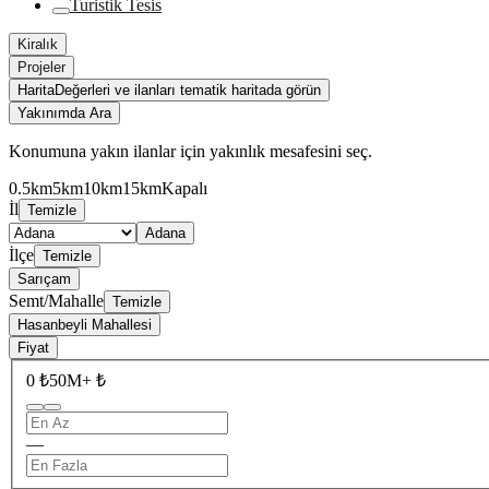
Turistik Tesis
Kiralık
Projeler
Harita
Değerleri ve ilanları tematik haritada görün
Yakınımda Ara
Konumuna yakın ilanlar için yakınlık mesafesini seç.
0.5km
5km
10km
15km
Kapalı
İl
Temizle
Adana
İlçe
Temizle
Sarıçam
Semt/Mahalle
Temizle
Hasanbeyli Mahallesi
Fiyat
0 ₺
50M+ ₺
—