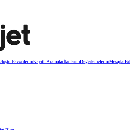
luştur
Favorilerim
Kayıtlı Aramalar
İlanlarım
Değerlemelerim
Mesajlar
Bi
et Blog