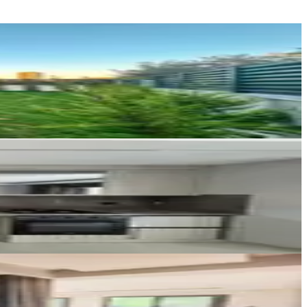
2C GAYRİMENKUL
Cabbar C.
Ara
KULEPARK GAYRİMENKUL
Yunus Emre Karakeçili
Ara
Future Key Gayrimenkul
Furkan Kahyaoğlu