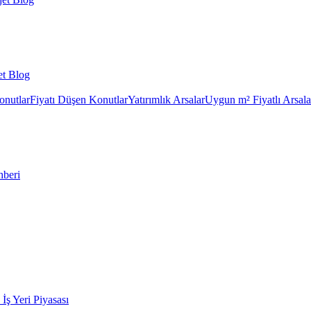
et Blog
onutlar
Fiyatı Düşen Konutlar
Yatırımlık Arsalar
Uygun m² Fiyatlı Arsala
hberi
k İş Yeri Piyasası