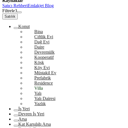
Kaynaklar
Satıcı Rehberi
Emlakjet Blog
Filtrele
3
Satılık
Konut
Bina
Çiftlik Evi
Dağ Evi
Daire
Devremülk
Kooperatif
Köşk
Köy Evi
Müstakil Ev
Prefabrik
Residence
Villa
Yalı
Yalı Dairesi
Yazlık
İş Yeri
Devren İş Yeri
Arsa
Kat Karşılığı Arsa