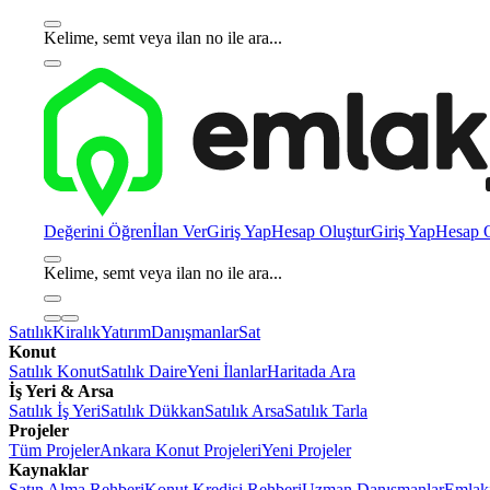
Kelime, semt veya ilan no ile ara...
Değerini Öğren
İlan Ver
Giriş Yap
Hesap Oluştur
Giriş Yap
Hesap O
Kelime, semt veya ilan no ile ara...
Satılık
Kiralık
Yatırım
Danışmanlar
Sat
Konut
Satılık Konut
Satılık Daire
Yeni İlanlar
Haritada Ara
İş Yeri & Arsa
Satılık İş Yeri
Satılık Dükkan
Satılık Arsa
Satılık Tarla
Projeler
Tüm Projeler
Ankara Konut Projeleri
Yeni Projeler
Kaynaklar
Satın Alma Rehberi
Konut Kredisi Rehberi
Uzman Danışmanlar
Emlakj