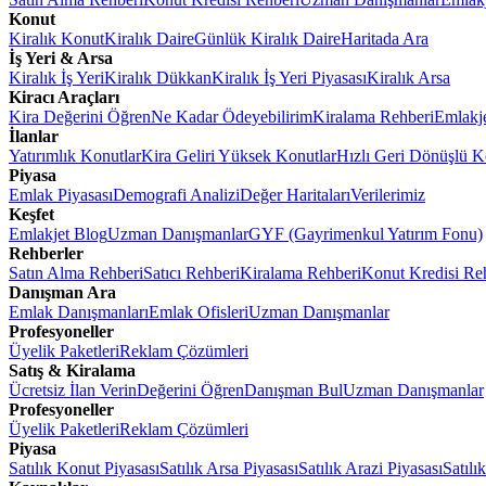
Konut
Kiralık Konut
Kiralık Daire
Günlük Kiralık Daire
Haritada Ara
İş Yeri & Arsa
Kiralık İş Yeri
Kiralık Dükkan
Kiralık İş Yeri Piyasası
Kiralık Arsa
Kiracı Araçları
Kira Değerini Öğren
Ne Kadar Ödeyebilirim
Kiralama Rehberi
Emlakj
İlanlar
Yatırımlık Konutlar
Kira Geliri Yüksek Konutlar
Hızlı Geri Dönüşlü K
Piyasa
Emlak Piyasası
Demografi Analizi
Değer Haritaları
Verilerimiz
Keşfet
Emlakjet Blog
Uzman Danışmanlar
GYF (Gayrimenkul Yatırım Fonu)
Rehberler
Satın Alma Rehberi
Satıcı Rehberi
Kiralama Rehberi
Konut Kredisi Re
Danışman Ara
Emlak Danışmanları
Emlak Ofisleri
Uzman Danışmanlar
Profesyoneller
Üyelik Paketleri
Reklam Çözümleri
Satış & Kiralama
Ücretsiz İlan Verin
Değerini Öğren
Danışman Bul
Uzman Danışmanlar
Profesyoneller
Üyelik Paketleri
Reklam Çözümleri
Piyasa
Satılık Konut Piyasası
Satılık Arsa Piyasası
Satılık Arazi Piyasası
Satılı