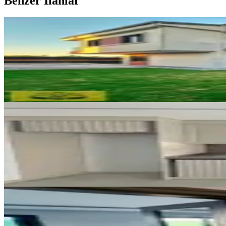
Benzer İlanlar
SIFIR BİNA
Sarıçam Çınarlı'da Radye Temelli
Sarıçam, Çınarlı Mahallesi
4+1
·
245 m²
·
06.08.2026
12.900.000 ₺
SIFIR BİNA
Çarkıpare'de Site İçerisinde Ca
Sarıçam, Çarkıpare Mahallesi
3+1
·
150 m²
·
03.08.2026
12.650.000 ₺
SIFIR BİNA
Furkan Kahyaoğlu'ndan Şehrin S
Sarıçam, Çınarlı Mahallesi