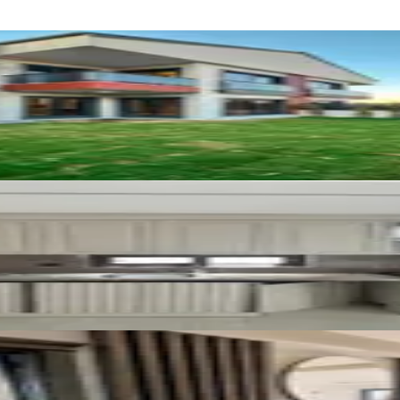
 4+1 +ultra Lüx Satılık Villa
dde Yanı 3+1 Dublex Bahçeli Lüx
tresinden Uzak,lüks Yaşamın İçinde