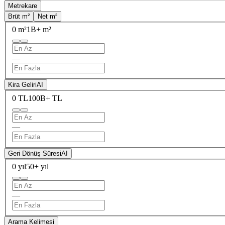
Metrekare
Brüt m²
Net m²
0 m²
1B+ m²
—
Kira Geliri
AI
0 TL
100B+ TL
—
Geri Dönüş Süresi
AI
0 yıl
50+ yıl
—
Arama Kelimesi