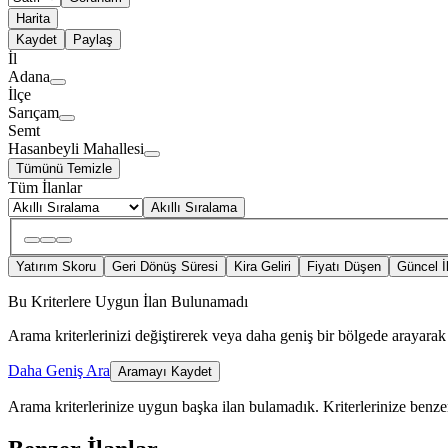
Harita
Kaydet
Paylaş
İl
Adana
İlçe
Sarıçam
Semt
Hasanbeyli Mahallesi
Tümünü Temizle
Tüm İlanlar
Akıllı Sıralama
Yatırım Skoru
Geri Dönüş Süresi
Kira Geliri
Fiyatı Düşen
Güncel İ
Bu Kriterlere Uygun İlan Bulunamadı
Arama kriterlerinizi değiştirerek veya daha geniş bir bölgede arayarak 
Daha Geniş Ara
Aramayı Kaydet
Arama kriterlerinize uygun başka ilan bulamadık.
Kriterlerinize benzer