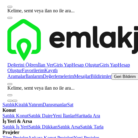
Kelime, semt veya ilan no ile ara...
Değerini Öğren
İlan Ver
Giriş Yap
Hesap Oluştur
Giriş Yap
Hesap
Oluştur
Favorilerim
Kayıtlı
Aramalar
İlanlarım
Değerlemelerim
Mesajlar
Bildirimler
Geri Bildirim
Kelime, semt veya ilan no ile ara...
Satılık
Kiralık
Yatırım
Danışmanlar
Sat
Konut
Satılık Konut
Satılık Daire
Yeni İlanlar
Haritada Ara
İş Yeri & Arsa
Satılık İş Yeri
Satılık Dükkan
Satılık Arsa
Satılık Tarla
Projeler
Tüm Projeler
Ankara Konut Projeleri
Yeni Projeler