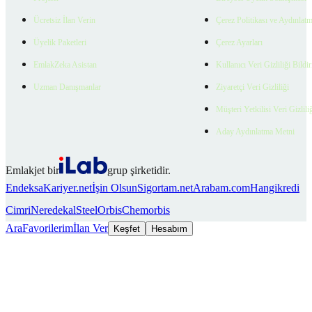
Ücretsiz İlan Verin
Çerez Politikası ve Aydınlat
Üyelik Paketleri
Çerez Ayarları
EmlakZeka Asistan
Kullanıcı Veri Gizliliği Bildi
Uzman Danışmanlar
Ziyaretçi Veri Gizliliği
Müşteri Yetkilisi Veri Gizlili
Aday Aydınlatma Metni
Emlakjet bir
grup şirketidir.
Endeksa
Kariyer.net
İşin Olsun
Sigortam.net
Arabam.com
Hangikredi
Cimri
Neredekal
SteelOrbis
Chemorbis
Ara
Favorilerim
İlan Ver
Keşfet
Hesabım