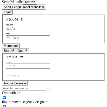
Semt/Mahalle
Temizle
Şehit Cengiz Topel Mahallesi
Fiyat
0 ₺
50M+ ₺
—
Metrekare
Brüt m²
Net m²
0 m²
1B+ m²
—
Arama Kelimesi
Otomatik ara
İlan olmayan seçenekleri gizle