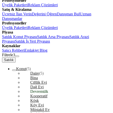
Profesyoneller
Üyelik Paketleri
Reklam Çözümleri
Satış & Kiralama
Ücretsiz İlan Verin
Değerini Öğren
Danışman Bul
Uzman
Danışmanlar
Profesyoneller
Üyelik Paketleri
Reklam Çözümleri
Piyasa
Satılık Konut Piyasası
Satılık Arsa Piyasası
Satılık Arazi
Piyasası
Satılık İş Yeri Piyasası
Kaynaklar
Satıcı Rehberi
Emlakjet Blog
Filtrele
3
Satılık
Konut
(5)
Daire
(5)
Bina
Çiftlik Evi
Dağ Evi
Devremülk
Kooperatif
Köşk
Köy Evi
Müstakil Ev