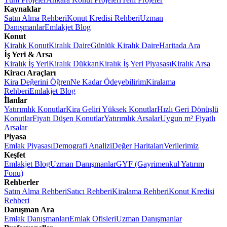
Kaynaklar
Satın Alma Rehberi
Konut Kredisi Rehberi
Uzman
Danışmanlar
Emlakjet Blog
Konut
Kiralık Konut
Kiralık Daire
Günlük Kiralık Daire
Haritada Ara
İş Yeri & Arsa
Kiralık İş Yeri
Kiralık Dükkan
Kiralık İş Yeri Piyasası
Kiralık Arsa
Kiracı Araçları
Kira Değerini Öğren
Ne Kadar Ödeyebilirim
Kiralama
Rehberi
Emlakjet Blog
İlanlar
Yatırımlık Konutlar
Kira Geliri Yüksek Konutlar
Hızlı Geri Dönüşlü
Konutlar
Fiyatı Düşen Konutlar
Yatırımlık Arsalar
Uygun m² Fiyatlı
Arsalar
Piyasa
Emlak Piyasası
Demografi Analizi
Değer Haritaları
Verilerimiz
Keşfet
Emlakjet Blog
Uzman Danışmanlar
GYF (Gayrimenkul Yatırım
Fonu)
Rehberler
Satın Alma Rehberi
Satıcı Rehberi
Kiralama Rehberi
Konut Kredisi
Rehberi
Danışman Ara
Emlak Danışmanları
Emlak Ofisleri
Uzman Danışmanlar