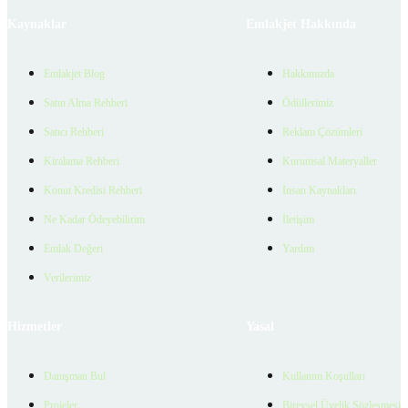
Kaynaklar
Emlakjet Hakkında
Emlakjet Blog
Hakkımızda
Satın Alma Rehberi
Ödüllerimiz
Satıcı Rehberi
Reklam Çözümleri
Kiralama Rehberi
Kurumsal Materyaller
Konut Kredisi Rehberi
İnsan Kaynakları
Ne Kadar Ödeyebilirim
İletişim
Emlak Değeri
Yardım
Verilerimiz
Hizmetler
Yasal
Danışman Bul
Kullanım Koşulları
Projeler
Bireysel Üyelik Sözleşmesi