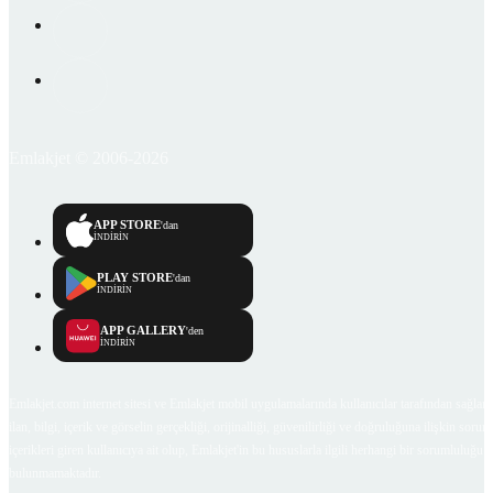
Emlakjet © 2006-2026
APP STORE
'dan
İNDİRİN
PLAY STORE
'dan
İNDİRİN
APP GALLERY
'den
İNDİRİN
Emlakjet.com internet sitesi ve Emlakjet mobil uygulamalarında kullanıcılar tarafından sağlana
ilan, bilgi, içerik ve görselin gerçekliği, orijinalliği, güvenilirliği ve doğruluğuna ilişkin soru
içerikleri giren kullanıcıya ait olup, Emlakjet'in bu hususlarla ilgili herhangi bir sorumluluğu
bulunmamaktadır.