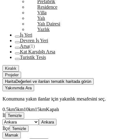
Prefabrik
Residence
Villa
Yalı
Yalı Dairesi
Yazlık
İş Yeri
Devren İş Yeri
Arsa
(1)
Kat Karşılığı Arsa
Turistik Tesis
Kiralık
Projeler
Harita
Değerleri ve ilanları tematik haritada görün
Yakınımda Ara
Konumuna yakın ilanlar için yakınlık mesafesini seç.
0.5km
5km
10km
15km
Kapalı
İl
Temizle
Ankara
İlçe
Temizle
Mamak