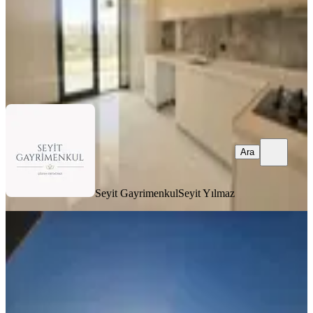
Seyit Gayrimenkul
Seyit Yılmaz
Ara
Ara
Seyit Gayrimenkul
Seyit Yılmaz
SIFIR BİNA
Mamak Cengiz Topel Satılık 3+1 Sıfır
Manzaralı Site İçerisinde Lüks Daire
Mamak, Şehit Cengiz Topel Mahallesi
3+1
·
165 m²
·
1. Kat
·
23.01.2026