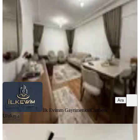
Mamak, Kazım Orbay Mahallesi
3+1
·
135 m²
·
2. Kat
·
06.08.2026
4.900.000 ₺
İlk Evimm Gayrimenkul
Canberk Ulukaya
Ara
Ara
İlk Evimm Gayrimenkul
Canberk
Ulukaya
YENİ
Cengizhan Mah. Lüx Full Yapılı |
Krediye Uygun 3+1 Site Dairesi!