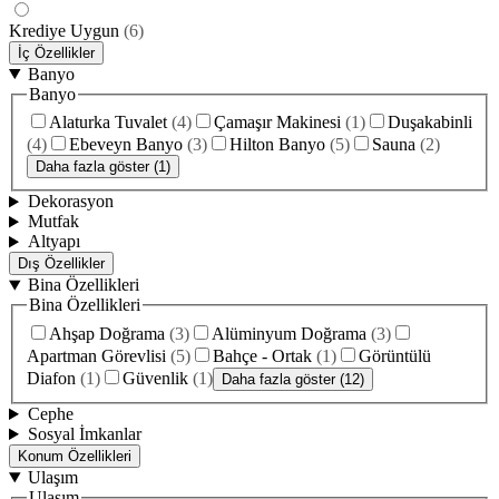
Krediye Uygun
(
6
)
İç Özellikler
Banyo
Banyo
Alaturka Tuvalet
(
4
)
Çamaşır Makinesi
(
1
)
Duşakabinli
(
4
)
Ebeveyn Banyo
(
3
)
Hilton Banyo
(
5
)
Sauna
(
2
)
Daha fazla göster (1)
Dekorasyon
Mutfak
Altyapı
Dış Özellikler
Bina Özellikleri
Bina Özellikleri
Ahşap Doğrama
(
3
)
Alüminyum Doğrama
(
3
)
Apartman Görevlisi
(
5
)
Bahçe - Ortak
(
1
)
Görüntülü
Diafon
(
1
)
Güvenlik
(
1
)
Daha fazla göster (12)
Cephe
Sosyal İmkanlar
Konum Özellikleri
Ulaşım
Ulaşım