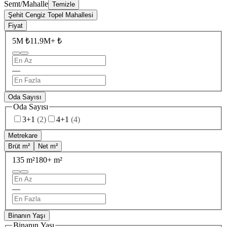
Semt/Mahalle
Temizle
Şehit Cengiz Topel Mahallesi
Fiyat
5M ₺
11.9M+ ₺
—
Oda Sayısı
Oda Sayısı
3+1
(
2
)
4+1
(
4
)
Metrekare
Brüt m²
Net m²
135 m²
180+ m²
—
Binanın Yaşı
Binanın Yaşı