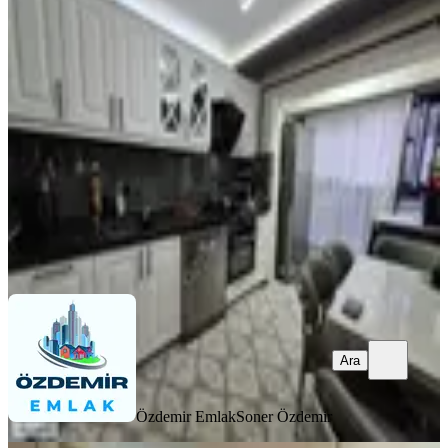
Özdemir Emlak'tan Şehrin Kalbinde
Lüks Bir Yaşam Sizlerle!!!!
Mamak, Yeni Bayındır Mahallesi
2+1
·
110 m²
·
Kot 1
·
06.08.2026
3.150.000 ₺
Özdemir Emlak
Soner Özdemir
Ara
Ara
Özdemir Emlak
Soner Özdemir