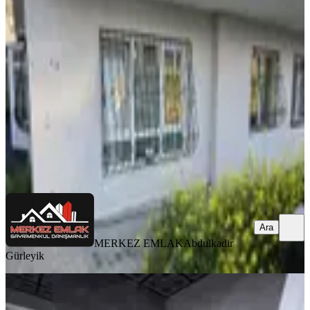
Cephe 100 M2 Bağımsız
Mamak, Bahçelerüstü Mahallesi
3+1
·
100 m²
·
Kot 1
·
06.08.2026
2.670.000 ₺
MERKEZ EMLAK
Abdulkadir Gürleyik
Ara
Ara
MERKEZ EMLAK
Abdulkadir
Gürleyik
YENİ
Vadi Manzara Evlerinde Hemen
Oturum | 3+1 Lüks Satılık Daire