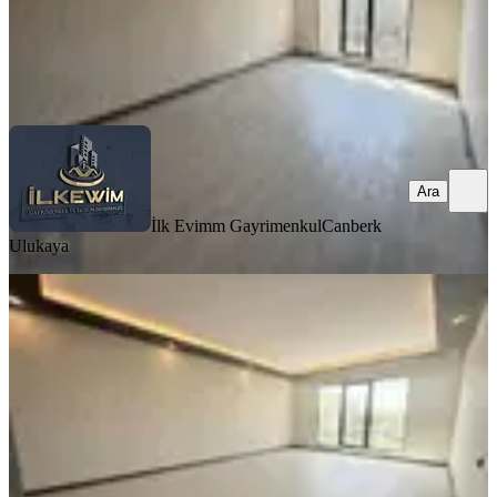
İlk Evimm Gayrimenkul
Canberk Ulukaya
Ara
Ara
İlk Evimm Gayrimenkul
Canberk
Ulukaya
SİTE İÇİ
İmparator | Harika Konum.! Ş.cengiz
Topel Mah. 170 M² Lüx 4+1
Mamak, Şehit Cengiz Topel Mahallesi
4+1
·
180 m²
·
3. Kat
·
25.06.2026
10.499.000 ₺