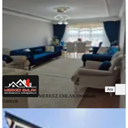
Mamak, Bahçelerüstü Mahallesi
3+1
·
120 m²
·
2. Kat
·
06.08.2026
5.000.000 ₺
MERKEZ EMLAK
Abdulkadir Gürleyik
Ara
Ara
MERKEZ EMLAK
Abdulkadir
Gürleyik
YENİ
▃ana Caddeye 2 Bina Sıfır Binada
Çift Banyolu Güney Cephe 2+1!!▃