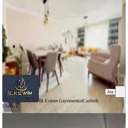
Mamak, Cengizhan Mahallesi
3+1
·
135 m²
·
4. Kat
·
06.08.2026
5.890.000 ₺
İlk Evimm Gayrimenkul
Canberk Ulukaya
Ara
Ara
İlk Evimm Gayrimenkul
Canberk
Ulukaya
YENİ
Bahçelerüstü Mah 3+1 Kat 2 Arka
Full Acık Manzara Asansörlü