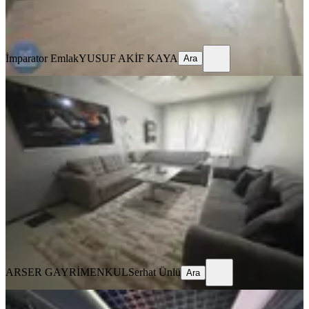
İmparator Emlak
YUSUF AKİF KAYA
Ara
İmparator Emlak
YUSUF AKİF KAYA
Ara
MANZARALI
Şehit Cengiz Topel Mahallesinde 3+1
Satılık Daire
Mamak, Şehit Cengiz Topel Mahallesi
3+1
·
135 m²
·
2. Kat
·
06.05.2026
4.995.000 ₺
ARSER GAYRİMENKUL
Serhat Ünlü
Ara
ARSER GAYRİMENKUL
Serhat Ünlü
Ara
SIFIR BİNA