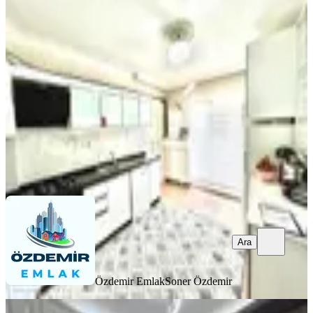
Lüks Bir Yaşam Sizlerle!!!
Mamak, Küçük Kayaş Mahallesi
3+1
·
140 m²
·
2. Kat
·
06.08.2026
5.850.000 ₺
Özdemir Emlak
Soner Özdemir
Ara
Ara
Özdemir Emlak
Soner Özdemir
YENİ