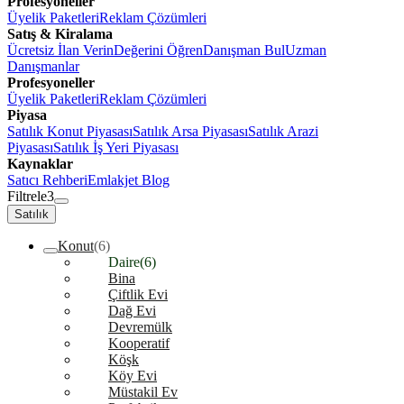
Profesyoneller
Üyelik Paketleri
Reklam Çözümleri
Satış & Kiralama
Ücretsiz İlan Verin
Değerini Öğren
Danışman Bul
Uzman
Danışmanlar
Profesyoneller
Üyelik Paketleri
Reklam Çözümleri
Piyasa
Satılık Konut Piyasası
Satılık Arsa Piyasası
Satılık Arazi
Piyasası
Satılık İş Yeri Piyasası
Kaynaklar
Satıcı Rehberi
Emlakjet Blog
Filtrele
3
Satılık
Konut
(6)
Daire
(6)
Bina
Çiftlik Evi
Dağ Evi
Devremülk
Kooperatif
Köşk
Köy Evi
Müstakil Ev