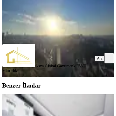
7.300.000 ₺
Geri Dönüş:
15 yıl
Asya Global Gayrimenkul
SVT Mimarlık
Ara
Ara
Asya Global Gayrimenkul
SVT
Mimarlık
Benzer İlanlar
YENİ
Albayrak Şehitler Caddesi Üzerin'de
Tek Yetkili Fırsat 3+1 Daire