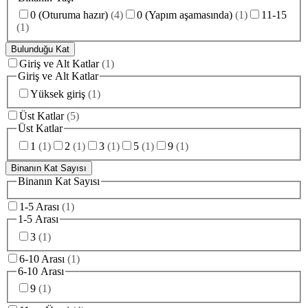
0 (Oturuma hazır)
(
4
)
0 (Yapım aşamasında)
(
1
)
11-15
(
1
)
Bulunduğu Kat
Giriş ve Alt Katlar
(
1
)
Giriş ve Alt Katlar
Yüksek giriş
(
1
)
Üst Katlar
(
5
)
Üst Katlar
1
(
1
)
2
(
1
)
3
(
1
)
5
(
1
)
9
(
1
)
Binanın Kat Sayısı
Binanın Kat Sayısı
1-5 Arası
(
1
)
1-5 Arası
3
(
1
)
6-10 Arası
(
1
)
6-10 Arası
9
(
1
)