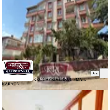
Mamak, Hüseyingazi Mahallesi
3+1
·
120 m²
·
2. Kat
·
06.08.2026
4.399.000 ₺
KRC GAYRİMENKUL
İSMAİL KARACA
Ara
Ara
KRC GAYRİMENKUL
İSMAİL
KARACA
YENİ
Albayrak'dan Mutlu Mh. Natayolu
Cd. Yakını 2+1 Fırsatt Daire