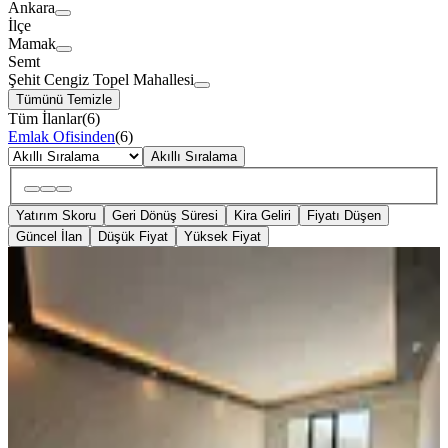
Ankara
İlçe
Mamak
Semt
Şehit Cengiz Topel Mahallesi
Tümünü Temizle
Tüm İlanlar
(
6
)
Emlak Ofisinden
(
6
)
Akıllı Sıralama
Yatırım Skoru
Geri Dönüş Süresi
Kira Geliri
Fiyatı Düşen
Güncel İlan
Düşük Fiyat
Yüksek Fiyat
SIFIR BİNA
Lüksün Zirvesi! Modern Mimariyle
Tasarlanmış Sıfır 4+1 Dubleks
Mamak, Şehit Cengiz Topel Mahallesi
4+1
·
160 m²
·
Yüksek giriş
·
16.07.2026
10.130.000 ₺