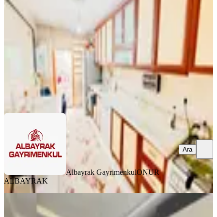
Mamak, Mutlu Mahallesi
2+1
·
90 m²
·
Düz Giriş (Zemin)
·
06.08.2026
2.750.000 ₺
Albayrak Gayrimenkul
ONUR ALBAYRAK
Ara
Ara
Albayrak Gayrimenkul
ONUR
ALBAYRAK
YENİ
Özdemir Emlak'tan Site İçerisinde Şık