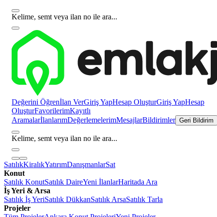
Kelime, semt veya ilan no ile ara...
Değerini Öğren
İlan Ver
Giriş Yap
Hesap Oluştur
Giriş Yap
Hesap
Oluştur
Favorilerim
Kayıtlı
Aramalar
İlanlarım
Değerlemelerim
Mesajlar
Bildirimler
Geri Bildirim
Kelime, semt veya ilan no ile ara...
Satılık
Kiralık
Yatırım
Danışmanlar
Sat
Konut
Satılık Konut
Satılık Daire
Yeni İlanlar
Haritada Ara
İş Yeri & Arsa
Satılık İş Yeri
Satılık Dükkan
Satılık Arsa
Satılık Tarla
Projeler
Tüm Projeler
Ankara Konut Projeleri
Yeni Projeler