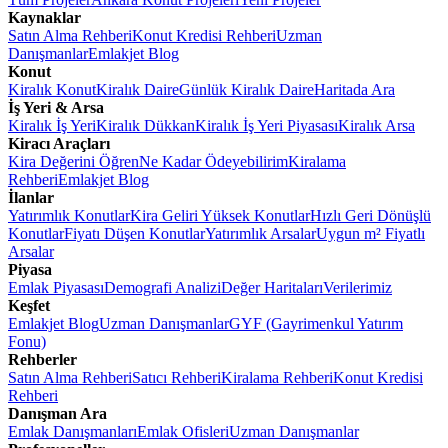
Kaynaklar
Satın Alma Rehberi
Konut Kredisi Rehberi
Uzman
Danışmanlar
Emlakjet Blog
Konut
Kiralık Konut
Kiralık Daire
Günlük Kiralık Daire
Haritada Ara
İş Yeri & Arsa
Kiralık İş Yeri
Kiralık Dükkan
Kiralık İş Yeri Piyasası
Kiralık Arsa
Kiracı Araçları
Kira Değerini Öğren
Ne Kadar Ödeyebilirim
Kiralama
Rehberi
Emlakjet Blog
İlanlar
Yatırımlık Konutlar
Kira Geliri Yüksek Konutlar
Hızlı Geri Dönüşlü
Konutlar
Fiyatı Düşen Konutlar
Yatırımlık Arsalar
Uygun m² Fiyatlı
Arsalar
Piyasa
Emlak Piyasası
Demografi Analizi
Değer Haritaları
Verilerimiz
Keşfet
Emlakjet Blog
Uzman Danışmanlar
GYF (Gayrimenkul Yatırım
Fonu)
Rehberler
Satın Alma Rehberi
Satıcı Rehberi
Kiralama Rehberi
Konut Kredisi
Rehberi
Danışman Ara
Emlak Danışmanları
Emlak Ofisleri
Uzman Danışmanlar