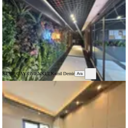
Keşif Gayrimenkulden/ Lüks
Sitede/full Yapılı/iskanlı/sıfır/4+1
Mamak, Şehit Cengiz Topel Mahallesi
4+1
·
170 m²
·
9. Kat
·
30.04.2026
9.150.000 ₺
KEŞİF GAYRİMENKUL
Kamil Demir
Ara
KEŞİF GAYRİMENKUL
Kamil Demir
Ara
SIFIR BİNA
▄seyit Gayrimenkul▄ziya Oral
Cd.üzeri Ultra Lüx Sıfır Sitede 4+1
Mamak, Şehit Cengiz Topel Mahallesi
4+1
·
155 m²
·
5. Kat
·
16.04.2026
11.949.000 ₺