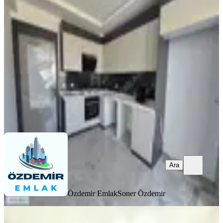
Ve Konfor Arayanlara 3+1!!
Mamak, Kıbrısköy Mahallesi
3+1
·
140 m²
·
7. Kat
·
06.08.2026
5.749.999 ₺
Özdemir Emlak
Soner Özdemir
Ara
Ara
Özdemir Emlak
Soner Özdemir
YENİ
Özdemir Emlak'tan Site İçerisinde