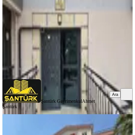
Net Satılık 1 Yaşında Asansörlü
Mamak, Yeni Bayındır Mahallesi
3+1
·
115 m²
·
5. Kat
·
06.08.2026
4.250.000 ₺
Şantürk Gayrimenkul
Ahmet Şantürk
Ara
Ara
Şantürk Gayrimenkul
Ahmet
Şantürk
YENİ
Krc'den Hüseyingazi'de Yapılı
Bakımlı Satılık 3+1 Fırsat Daire!