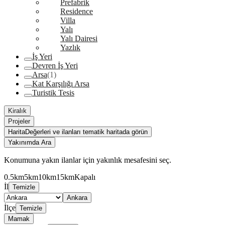
Prefabrik
Residence
Villa
Yalı
Yalı Dairesi
Yazlık
İş Yeri
Devren İş Yeri
Arsa
(1)
Kat Karşılığı Arsa
Turistik Tesis
Kiralık
Projeler
Harita
Değerleri ve ilanları tematik haritada görün
Yakınımda Ara
Konumuna yakın ilanlar için yakınlık mesafesini seç.
0.5km
5km
10km
15km
Kapalı
İl
Temizle
Ankara
İlçe
Temizle
Mamak