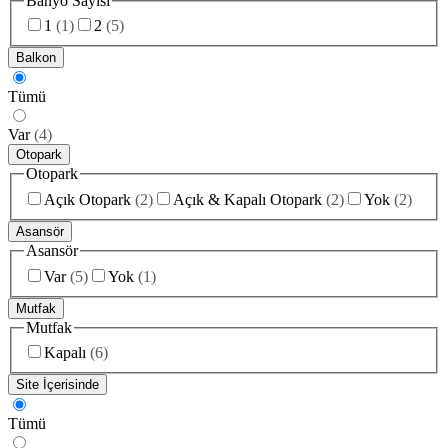
Banyo Sayısı
1
(
1
)
2
(
5
)
Balkon
Tümü
Var
(
4
)
Otopark
Otopark
Açık Otopark
(
2
)
Açık & Kapalı Otopark
(
2
)
Yok
(
2
)
Asansör
Asansör
Var
(
5
)
Yok
(
1
)
Mutfak
Mutfak
Kapalı
(
6
)
Site İçerisinde
Tümü