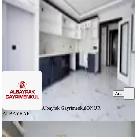
Mamak, Durali Alıç Mahallesi
3+1
·
135 m²
·
Kot 1
·
07.08.2026
4.300.000 ₺
Albayrak Gayrimenkul
ONUR ALBAYRAK
Ara
Ara
Albayrak Gayrimenkul
ONUR
ALBAYRAK
YENİ
Kıbrıs Köyünde Satılık 3+1 100m2