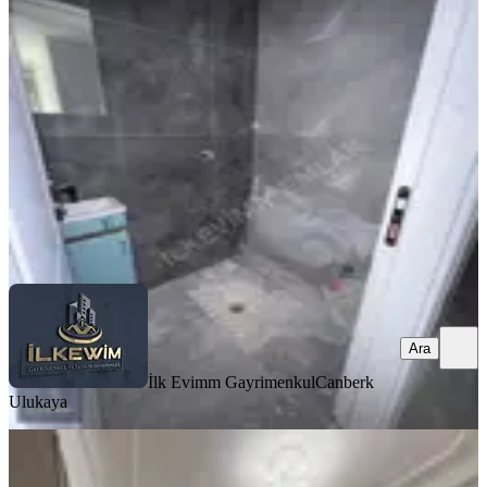
Mamak, Akşemsettin Mahallesi
3+1
·
145 m²
·
7. Kat
·
06.08.2026
7.950.000 ₺
İlk Evimm Gayrimenkul
Canberk Ulukaya
Ara
Ara
İlk Evimm Gayrimenkul
Canberk
Ulukaya
YENİ
Mehmet Ali Altın Cd. Yakını! Ful
Yapılı | Ara Katta 3+1 Daire