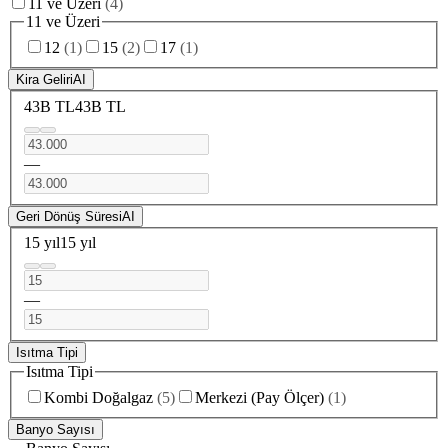
11 ve Üzeri
(
4
)
11 ve Üzeri
12
(
1
)
15
(
2
)
17
(
1
)
Kira Geliri
AI
43B TL
43B TL
—
Geri Dönüş Süresi
AI
15 yıl
15 yıl
—
Isıtma Tipi
Isıtma Tipi
Kombi Doğalgaz
(
5
)
Merkezi (Pay Ölçer)
(
1
)
Banyo Sayısı