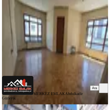
YENİ
Gülveren Mah 3+1 Kat 1 Ön Cephe
Bağımsız 120m2 Kombili
Mamak, Gülveren Mahallesi
3+1
·
120 m²
·
1. Kat
·
06.08.2026
3.500.000 ₺
MERKEZ EMLAK
Abdulkadir Gürleyik
Ara
Ara
MERKEZ EMLAK
Abdulkadir
Gürleyik
YENİ