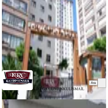
Krc'den Durali Alıç Mahallesinde
Caddeye Okula Yakın 11.kat 3+1!
Mamak, Durali Alıç Mahallesi
3+1
·
135 m²
·
11. Kat
·
06.08.2026
6.800.000 ₺
KRC GAYRİMENKUL
İSMAİL KARACA
Ara
Ara
KRC GAYRİMENKUL
İSMAİL
KARACA
YENİ
Bahçelerüstü Mah 3+1 Kot 1 Ön