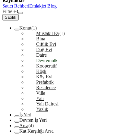
Kaynaklar
Satıcı Rehberi
Emlakjet Blog
Filtrele
3
Satılık
Konut
(1)
Müstakil Ev
(1)
Bina
Çiftlik Evi
Dağ Evi
Daire
Devremülk
Kooperatif
Köşk
Köy Evi
Prefabrik
Residence
Villa
Yalı
Yalı Dairesi
Yazlık
İş Yeri
Devren İş Yeri
Arsa
(4)
Kat Karşılığı Arsa