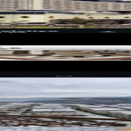
malde Satılık 1 Haftalık Devremülk
he 3+1 Tapulu Devremülk Fırsatı! 🌿