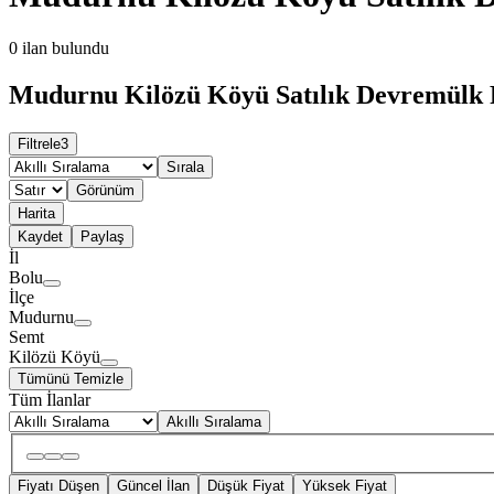
0
ilan bulundu
Mudurnu Kilözü Köyü Satılık Devremülk F
Filtrele
3
Sırala
Görünüm
Harita
Kaydet
Paylaş
İl
Bolu
İlçe
Mudurnu
Semt
Kilözü Köyü
Tümünü Temizle
Tüm İlanlar
Akıllı Sıralama
Fiyatı Düşen
Güncel İlan
Düşük Fiyat
Yüksek Fiyat