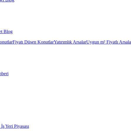
et Blog
onutlar
Fiyatı Düşen Konutlar
Yatırımlık Arsalar
Uygun m² Fiyatlı Arsala
hberi
k İş Yeri Piyasası