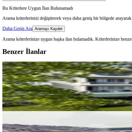
Bu Kriterlere Uygun İlan Bulunamadı
Arama kriterlerinizi değiştirerek veya daha geniş bir bölgede arayarak 
Daha Geniş Ara
Aramayı Kaydet
Arama kriterlerinize uygun başka ilan bulamadık.
Kriterlerinize benzer
Benzer İlanlar
YENİ
Sarot Termal Vadi 12-26 Ağustos
Mudurnu, Karacasumandıra Mahallesi
2+1
·
95 m²
·
Bahçe katı
·
05.08.2026
200.000 ₺
MANZARALI
Sahibinden En Güzel Dönem Ola
Mudurnu, Karacasumandıra Mahallesi