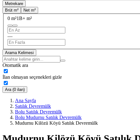
Metrekare
Brüt m²
Net m²
0 m²
1B+ m²
—
Arama Kelimesi
Otomatik ara
İlan olmayan seçenekleri gizle
Ara (0 ilan)
Ana Sayfa
Satılık Devremülk
Bolu Satılık Devremülk
Bolu Mudurnu Satılık Devremülk
Mudurnu Kilözü Köyü Satılık Devremülk
Mudurnu Kilözü Köyü Satılık 