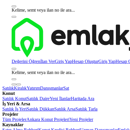
Kelime, semt veya ilan no ile ara...
Değerini Öğren
İlan Ver
Giriş Yap
Hesap Oluştur
Giriş Yap
Hesap O
Kelime, semt veya ilan no ile ara...
Satılık
Kiralık
Yatırım
Danışmanlar
Sat
Konut
Satılık Konut
Satılık Daire
Yeni İlanlar
Haritada Ara
İş Yeri & Arsa
Satılık İş Yeri
Satılık Dükkan
Satılık Arsa
Satılık Tarla
Projeler
Tüm Projeler
Ankara Konut Projeleri
Yeni Projeler
Kaynaklar
Satın Alma Rehberi
Konut Kredisi Rehberi
Uzman Danışmanlar
Emlakj