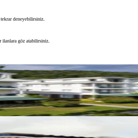
tekrar deneyebilirsiniz.
 ilanlara göz atabilirsiniz.
 Bahçe Katı 2+1 14 Günlük Tatil
n 29 Temmuz - 12 Ağustos Arası 15 Günlük Tapulu 1+