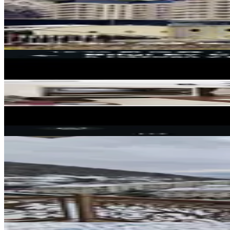
1+1
·
92 m²
·
4. Kat
·
30.07.2026
500.000 ₺
MANZARALI
Bolu Mudurnu Taşkesti Sarot Ter
Mudurnu, Karacasumandıra Mahallesi
2+1
·
85 m²
·
Bahçe katı
·
12.06.2026
190.000 ₺
MANZARALI
🌿 Sarot Termal Palas’ta Ön Cep
Mudurnu, Karacasumandıra Mahallesi
3+1
·
140 m²
·
2. Kat
·
09.04.2026
285.000 ₺
MANZARALI