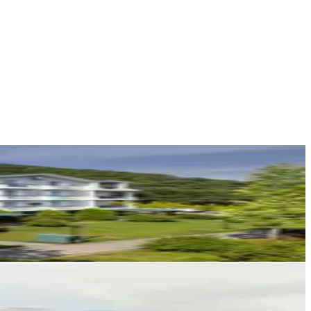
Abdürrahim Köroğlu
Ara
Salih Kaya
1 Daire
Ara