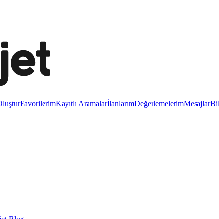
luştur
Favorilerim
Kayıtlı Aramalar
İlanlarım
Değerlemelerim
Mesajlar
Bi
et Blog