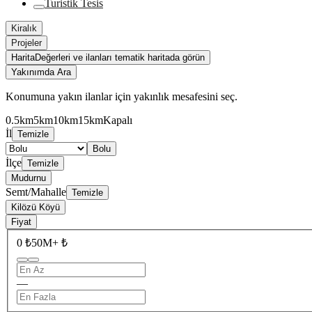
Turistik Tesis
Kiralık
Projeler
Harita
Değerleri ve ilanları tematik haritada görün
Yakınımda Ara
Konumuna yakın ilanlar için yakınlık mesafesini seç.
0.5km
5km
10km
15km
Kapalı
İl
Temizle
Bolu
İlçe
Temizle
Mudurnu
Semt/Mahalle
Temizle
Kilözü Köyü
Fiyat
0 ₺
50M+ ₺
—