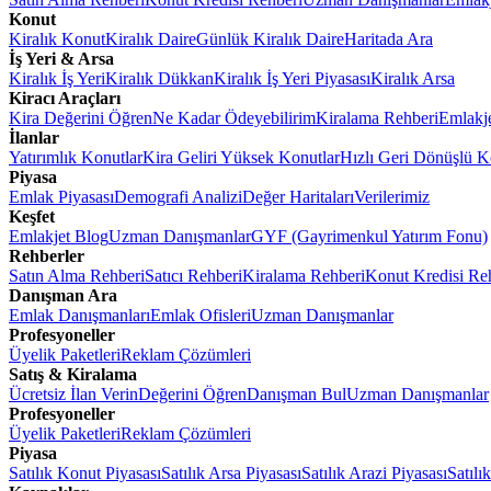
Konut
Kiralık Konut
Kiralık Daire
Günlük Kiralık Daire
Haritada Ara
İş Yeri & Arsa
Kiralık İş Yeri
Kiralık Dükkan
Kiralık İş Yeri Piyasası
Kiralık Arsa
Kiracı Araçları
Kira Değerini Öğren
Ne Kadar Ödeyebilirim
Kiralama Rehberi
Emlakj
İlanlar
Yatırımlık Konutlar
Kira Geliri Yüksek Konutlar
Hızlı Geri Dönüşlü K
Piyasa
Emlak Piyasası
Demografi Analizi
Değer Haritaları
Verilerimiz
Keşfet
Emlakjet Blog
Uzman Danışmanlar
GYF (Gayrimenkul Yatırım Fonu)
Rehberler
Satın Alma Rehberi
Satıcı Rehberi
Kiralama Rehberi
Konut Kredisi Re
Danışman Ara
Emlak Danışmanları
Emlak Ofisleri
Uzman Danışmanlar
Profesyoneller
Üyelik Paketleri
Reklam Çözümleri
Satış & Kiralama
Ücretsiz İlan Verin
Değerini Öğren
Danışman Bul
Uzman Danışmanlar
Profesyoneller
Üyelik Paketleri
Reklam Çözümleri
Piyasa
Satılık Konut Piyasası
Satılık Arsa Piyasası
Satılık Arazi Piyasası
Satılı