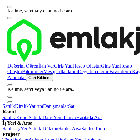
Kelime, semt veya ilan no ile ara...
Değerini Öğren
İlan Ver
Giriş Yap
Hesap Oluştur
Giriş Yap
Hesap
Oluştur
Bildirimler
Mesajlar
İlanlarım
Değerlemelerim
Favorilerim
Kayı
Aramalar
Geri Bildirim
Kelime, semt veya ilan no ile ara...
Satılık
Kiralık
Yatırım
Danışmanlar
Sat
Konut
Satılık Konut
Satılık Daire
Yeni İlanlar
Haritada Ara
İş Yeri & Arsa
Satılık İş Yeri
Satılık Dükkan
Satılık Arsa
Satılık Tarla
Projeler
Tüm Projeler
Ankara Konut Projeleri
Yeni Projeler