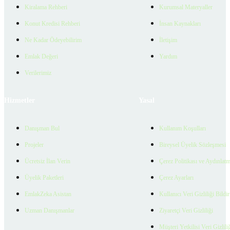
Kiralama Rehberi
Kurumsal Materyaller
Konut Kredisi Rehberi
İnsan Kaynakları
Ne Kadar Ödeyebilirim
İletişim
Emlak Değeri
Yardım
Verilerimiz
Hizmetler
Yasal
Danışman Bul
Kullanım Koşulları
Projeler
Bireysel Üyelik Sözleşmesi
Ücretsiz İlan Verin
Çerez Politikası ve Aydınlat
Üyelik Paketleri
Çerez Ayarları
EmlakZeka Asistan
Kullanıcı Veri Gizliliği Bildi
Uzman Danışmanlar
Ziyaretçi Veri Gizliliği
Müşteri Yetkilisi Veri Gizlili