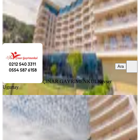
ÇINAR GAYRİMENKUL
Kevser Ugurtay
Ara
Ara
ÇINAR GAYRİMENKUL
Kevser
Ugurtay
MANZARALI
Termal Palas Etabında 3+1 Daire 13-
27 Ocak Sömestre Tatili
Mudurnu, Karacasumandıra Mahallesi
3+1
·
140 m²
·
2. Kat
·
10.09.2025