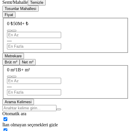
Semt/Mahalle
Temizle
Tosunlar Mahallesi
Fiyat
0 ₺
50M+ ₺
—
Metrekare
Brüt m²
Net m²
0 m²
1B+ m²
—
Arama Kelimesi
Otomatik ara
İlan olmayan seçenekleri gizle