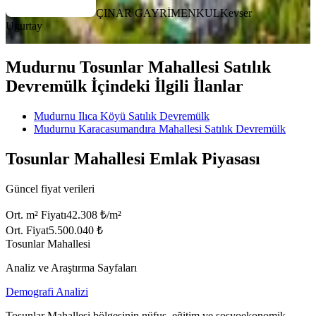
ÇINAR GAYRİMENKUL
Kevser
Ugurtay
Mudurnu Tosunlar Mahallesi Satılık
Devremülk İçindeki İlgili İlanlar
Mudurnu Ilıca Köyü Satılık Devremülk
Mudurnu Karacasumandıra Mahallesi Satılık Devremülk
Tosunlar Mahallesi Emlak Piyasası
Güncel fiyat verileri
Ort. m² Fiyatı
42.308 ₺/m²
Ort. Fiyat
5.500.040 ₺
Tosunlar Mahallesi
Analiz ve Araştırma Sayfaları
Demografi Analizi
Tosunlar Mahallesi bölgesinin nüfus, eğitim ve sosyoekonomik