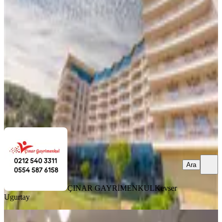
Mudurnu, Karacasumandıra Mahallesi
1+1
·
66 m²
·
3. Kat
·
10.09.2025
215.000 ₺
ÇINAR GAYRİMENKUL
Kevser Ugurtay
Ara
Ara
ÇINAR GAYRİMENKUL
Kevser
Ugurtay
MANZARALI