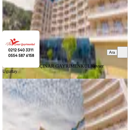
ÇINAR GAYRİMENKUL
Kevser Ugurtay
Ara
Ara
ÇINAR GAYRİMENKUL
Kevser
Ugurtay
MANZARALI
Termal Palas Etabında Satılık 3+1
Yaz Dönemi 12-26 Ağustos Tarihi
Mudurnu, Karacasumandıra Mahallesi
3+1
·
140 m²
·
2. Kat
·
10.09.2025
420.000 ₺