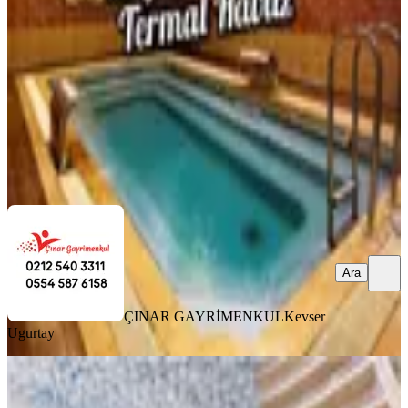
Mudurnu, Ilıca Köyü
2+1
·
92 m²
·
1. Kat
·
10.09.2025
235.000 ₺
ÇINAR GAYRİMENKUL
Kevser Ugurtay
Ara
Ara
ÇINAR GAYRİMENKUL
Kevser
Ugurtay
MANZARALI
Termal Palas Etabında 1+1 Ön
Cepheli 14-28 Ocak Sömestre Tatili