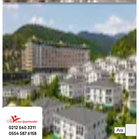
MANZARALI
Termal Vadi Evlerinde Satılık 2+1 Yaz
Dönemi 12-26 Ağustos 2 Haftalık
Devremülk
Mudurnu, Karacasumandıra Mahallesi
2+1
·
92 m²
·
1. Kat
·
10.09.2025
220.000 ₺
ÇINAR GAYRİMENKUL
Kevser Ugurtay
Ara
Ara