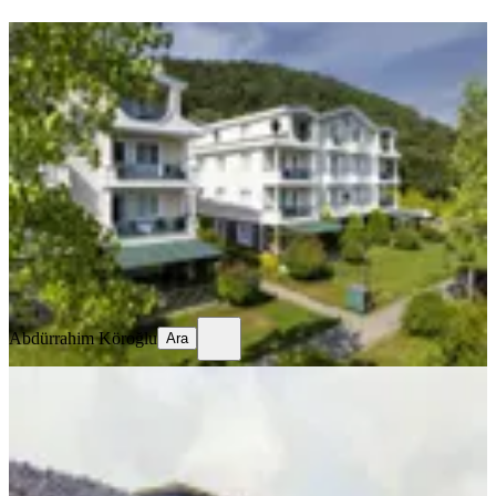
YENİ
Sarot Termal Vadi 12-26 Ağustos
Bahçe Katı 2+1 14 Günlük Tatil
Mudurnu, Karacasumandıra Mahallesi
2+1
·
95 m²
·
Bahçe katı
·
05.08.2026
200.000 ₺
Abdürrahim Köroğlu
Ara
Abdürrahim Köroğlu
Ara
MANZARALI
Sahibinden En Güzel Dönem Olan 29
Temmuz - 12 Ağustos Arası 15
Günlük Tapulu 1+1 Daire
Mudurnu, Karacasumandıra Mahallesi