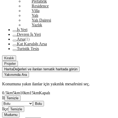
Prefabrik
Residence
Villa
Yalı
Yalı Dairesi
Yazlık
İş Yeri
Devren İş Yeri
Arsa
(1)
Kat Karşılığı Arsa
Turistik Tesis
Kiralık
Projeler
Harita
Değerleri ve ilanları tematik haritada görün
Yakınımda Ara
Konumuna yakın ilanlar için yakınlık mesafesini seç.
0.5km
5km
10km
15km
Kapalı
İl
Temizle
Bolu
İlçe
Temizle
Mudurnu