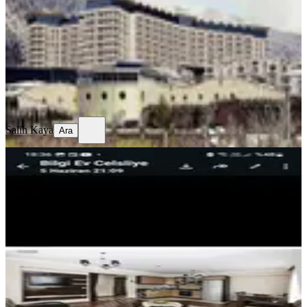
1+1
·
92 m²
·
4. Kat
·
30.07.2026
500.000 ₺
Salih Kaya
Ara
Salih Kaya
Ara
MANZARALI
Bolu Mudurnu Taşkesti Sarot
Termalde Satılık 1 Haftalık
Devremülk
Mudurnu, Karacasumandıra Mahallesi
2+1
·
85 m²
·
Bahçe katı
·
12.06.2026
190.000 ₺