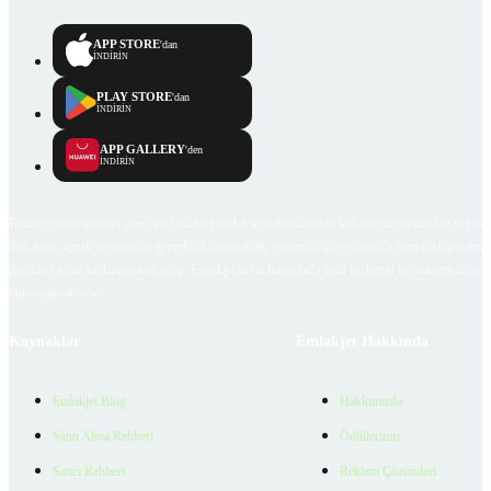
APP STORE
'dan
İNDİRİN
PLAY STORE
'dan
İNDİRİN
APP GALLERY
'den
İNDİRİN
Emlakjet.com internet sitesi ve Emlakjet mobil uygulamalarında kullanıcılar tarafından sağlana
ilan, bilgi, içerik ve görselin gerçekliği, orijinalliği, güvenilirliği ve doğruluğuna ilişkin soru
içerikleri giren kullanıcıya ait olup, Emlakjet'in bu hususlarla ilgili herhangi bir sorumluluğu
bulunmamaktadır.
Kaynaklar
Emlakjet Hakkında
Emlakjet Blog
Hakkımızda
Satın Alma Rehberi
Ödüllerimiz
Satıcı Rehberi
Reklam Çözümleri