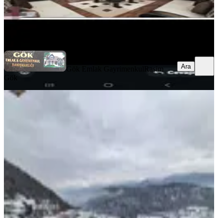
Gök Emlak Gayrimenkul
Rasim Gök
Ara
Ara
Gök Emlak Gayrimenkul
Rasim
Gök
MANZARALI
🌿 Sarot Termal Palas’ta Ön Cephe
3+1 Tapulu Devremülk Fırsatı! 🌿
Mudurnu, Karacasumandıra Mahallesi
3+1
·
140 m²
·
2. Kat
·
09.04.2026
285.000 ₺
ÇINAR GAYRİMENKUL
kevser ugurtay