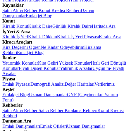
Kaynaklar
Satın Alma Rehberi
Konut Kredisi Rehberi
Uzman
Danışmanlar
Emlakjet Blog
Konut
Kiralık Konut
Kiralık Daire
Günlük Kiralık Daire
Haritada Ara
İş Yeri & Arsa
Kiralık İş Yeri
Kiralık Dükkan
Kiralık İş Yeri Piyasası
Kiralık Arsa
Kiracı Araçları
Kira Değerini Öğren
Ne Kadar Ödeyebilirim
Kiralama
Rehberi
Emlakjet Blog
İlanlar
Yatırımlık Konutlar
Kira Geliri Yüksek Konutlar
Hızlı Geri Dönüşlü
Konutlar
Fiyatı Düşen Konutlar
Yatırımlık Arsalar
Uygun m² Fiyatlı
Arsalar
Piyasa
Emlak Piyasası
Demografi Analizi
Değer Haritaları
Verilerimiz
Keşfet
Emlakjet Blog
Uzman Danışmanlar
GYF (Gayrimenkul Yatırım
Fonu)
Rehberler
Satın Alma Rehberi
Satıcı Rehberi
Kiralama Rehberi
Konut Kredisi
Rehberi
Danışman Ara
Emlak Danışmanları
Emlak Ofisleri
Uzman Danışmanlar