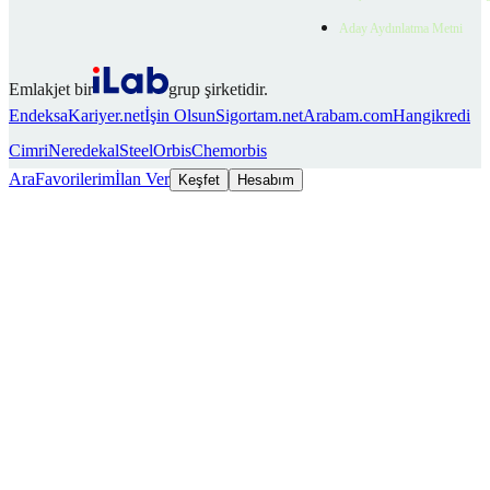
Aday Aydınlatma Metni
Emlakjet bir
grup şirketidir.
Endeksa
Kariyer.net
İşin Olsun
Sigortam.net
Arabam.com
Hangikredi
Cimri
Neredekal
SteelOrbis
Chemorbis
Ara
Favorilerim
İlan Ver
Keşfet
Hesabım