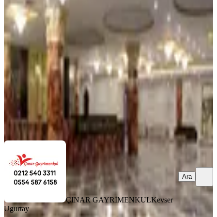
Termal Palas Evlerinde 11-25 Ağustos
Devresi 1+1 Yaz Dönemi
Mudurnu, Karacasumandıra Mahallesi
1+1
·
75 m²
·
4. Kat
·
10.09.2025
220.000 ₺
ÇINAR GAYRİMENKUL
Kevser Ugurtay
Ara
Ara
ÇINAR GAYRİMENKUL
Kevser
Ugurtay