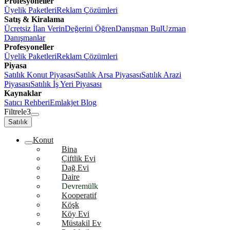
Profesyoneller
Üyelik Paketleri
Reklam Çözümleri
Satış & Kiralama
Ücretsiz İlan Verin
Değerini Öğren
Danışman Bul
Uzman
Danışmanlar
Profesyoneller
Üyelik Paketleri
Reklam Çözümleri
Piyasa
Satılık Konut Piyasası
Satılık Arsa Piyasası
Satılık Arazi
Piyasası
Satılık İş Yeri Piyasası
Kaynaklar
Satıcı Rehberi
Emlakjet Blog
Filtrele
3
Satılık
Konut
Bina
Çiftlik Evi
Dağ Evi
Daire
Devremülk
Kooperatif
Köşk
Köy Evi
Müstakil Ev