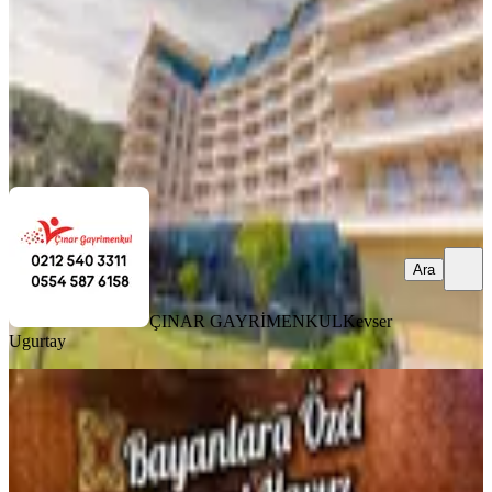
325.000 ₺
ÇINAR GAYRİMENKUL
Kevser Ugurtay
Ara
Ara
ÇINAR GAYRİMENKUL
Kevser
Ugurtay
MANZARALI
Termal Vadi Etabında Frezya Blokta
Bahçe Katı 30 Haziran - 14 Temmuz
Yaz Tatili