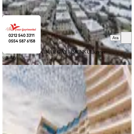
Ara
Ara
ÇINAR GAYRİMENKUL
kevser
ugurtay
MANZARALI
Termal Palas Etabında Satılık 28
Temmuz - 11 Ağustos Devresi 3+1
Daire
Mudurnu, Karacasumandıra Mahallesi
3+1
·
140 m²
·
2. Kat
·
10.09.2025
450.000 ₺