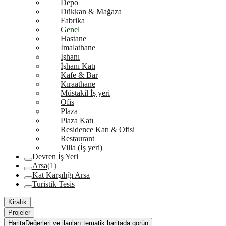
Depo
Dükkan & Mağaza
Fabrika
Genel
Hastane
İmalathane
İşhanı
İşhanı Katı
Kafe & Bar
Kıraathane
Müstakil İş yeri
Ofis
Plaza
Plaza Katı
Residence Katı & Ofisi
Restaurant
Villa (İş yeri)
Devren İş Yeri
Arsa
(1)
Kat Karşılığı Arsa
Turistik Tesis
Kiralık
Projeler
Harita
Değerleri ve ilanları tematik haritada görün