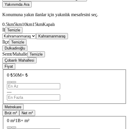
Yakınımda Ara
Konumuna yakın ilanlar için yakınlık mesafesini seç.
0.5km
5km
10km
15km
Kapalı
İl
Temizle
Kahramanmaraş
İlçe
Temizle
Dulkadiroğlu
Semt/Mahalle
Temizle
Çobanlı Mahallesi
Fiyat
0 ₺
50M+ ₺
—
Metrekare
Brüt m²
Net m²
0 m²
1B+ m²