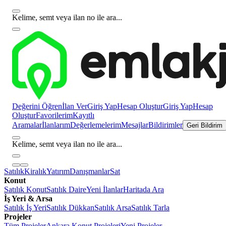
Kelime, semt veya ilan no ile ara...
Değerini Öğren
İlan Ver
Giriş Yap
Hesap Oluştur
Giriş Yap
Hesap
Oluştur
Favorilerim
Kayıtlı
Aramalar
İlanlarım
Değerlemelerim
Mesajlar
Bildirimler
Geri Bildirim
Kelime, semt veya ilan no ile ara...
Satılık
Kiralık
Yatırım
Danışmanlar
Sat
Konut
Satılık Konut
Satılık Daire
Yeni İlanlar
Haritada Ara
İş Yeri & Arsa
Satılık İş Yeri
Satılık Dükkan
Satılık Arsa
Satılık Tarla
Projeler
Tüm Projeler
Ankara Konut Projeleri
Yeni Projeler