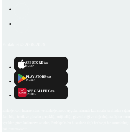
Emlakjet © 2006-2026
APP STORE
'dan
İNDİRİN
PLAY STORE
'dan
İNDİRİN
APP GALLERY
'den
İNDİRİN
Emlakjet.com internet sitesi ve Emlakjet mobil uygulamalarında kullanıcılar tarafından sağlana
ilan, bilgi, içerik ve görselin gerçekliği, orijinalliği, güvenilirliği ve doğruluğuna ilişkin soru
içerikleri giren kullanıcıya ait olup, Emlakjet'in bu hususlarla ilgili herhangi bir sorumluluğu
bulunmamaktadır.