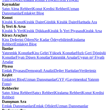
Kaynaklar
Satın Alma Rehberi
Konut Kredisi Rehberi
Uzman
Danışmanlar
Emlakjet Blog
Konut
Kiralık Konut
Kiralık Daire
Günlük Kiralık Daire
Haritada Ara
İş Yeri & Arsa
Kiralık İş Yeri
Kiralık Dükkan
Kiralık İş Yeri Piyasası
Kiralık Arsa
Kiracı Araçları
Kira Değerini Öğren
Ne Kadar Ödeyebilirim
Kiralama
Rehberi
Emlakjet Blog
İlanlar
Yatırımlık Konutlar
Kira Geliri Yüksek Konutlar
Hızlı Geri Dönüşlü
Konutlar
Fiyatı Düşen Konutlar
Yatırımlık Arsalar
Uygun m² Fiyatlı
Arsalar
Piyasa
Emlak Piyasası
Demografi Analizi
Değer Haritaları
Verilerimiz
Keşfet
Emlakjet Blog
Uzman Danışmanlar
GYF (Gayrimenkul Yatırım
Fonu)
Rehberler
Satın Alma Rehberi
Satıcı Rehberi
Kiralama Rehberi
Konut Kredisi
Rehberi
Danışman Ara
Emlak Danışmanları
Emlak Ofisleri
Uzman Danışmanlar