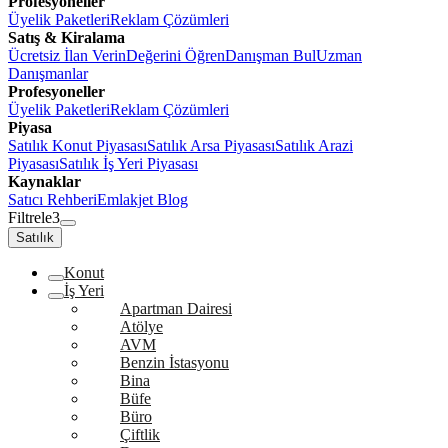
Profesyoneller
Üyelik Paketleri
Reklam Çözümleri
Satış & Kiralama
Ücretsiz İlan Verin
Değerini Öğren
Danışman Bul
Uzman
Danışmanlar
Profesyoneller
Üyelik Paketleri
Reklam Çözümleri
Piyasa
Satılık Konut Piyasası
Satılık Arsa Piyasası
Satılık Arazi
Piyasası
Satılık İş Yeri Piyasası
Kaynaklar
Satıcı Rehberi
Emlakjet Blog
Filtrele
3
Satılık
Konut
İş Yeri
Apartman Dairesi
Atölye
AVM
Benzin İstasyonu
Bina
Büfe
Büro
Çiftlik