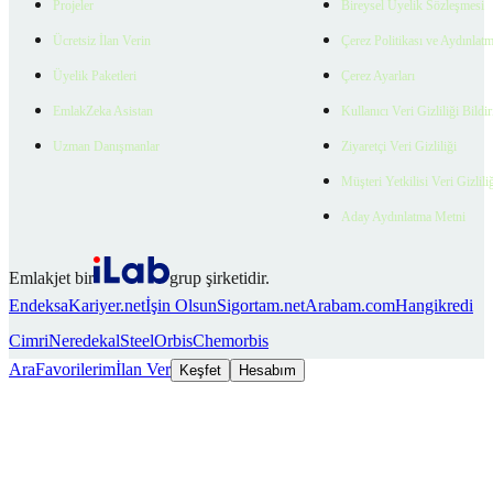
Projeler
Bireysel Üyelik Sözleşmesi
Ücretsiz İlan Verin
Çerez Politikası ve Aydınlat
Üyelik Paketleri
Çerez Ayarları
EmlakZeka Asistan
Kullanıcı Veri Gizliliği Bildi
Uzman Danışmanlar
Ziyaretçi Veri Gizliliği
Müşteri Yetkilisi Veri Gizlili
Aday Aydınlatma Metni
Emlakjet bir
grup şirketidir.
Endeksa
Kariyer.net
İşin Olsun
Sigortam.net
Arabam.com
Hangikredi
Cimri
Neredekal
SteelOrbis
Chemorbis
Ara
Favorilerim
İlan Ver
Keşfet
Hesabım