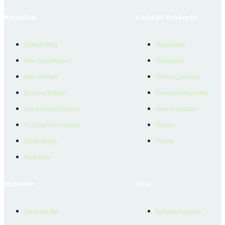
Kaynaklar
Emlakjet Hakkında
Emlakjet Blog
Hakkımızda
Satın Alma Rehberi
Ödüllerimiz
Satıcı Rehberi
Reklam Çözümleri
Kiralama Rehberi
Kurumsal Materyaller
Konut Kredisi Rehberi
İnsan Kaynakları
Ne Kadar Ödeyebilirim
İletişim
Emlak Değeri
Yardım
Verilerimiz
Hizmetler
Yasal
Danışman Bul
Kullanım Koşulları