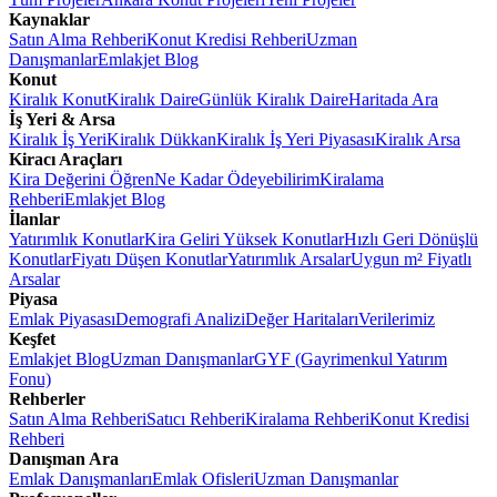
Kaynaklar
Satın Alma Rehberi
Konut Kredisi Rehberi
Uzman
Danışmanlar
Emlakjet Blog
Konut
Kiralık Konut
Kiralık Daire
Günlük Kiralık Daire
Haritada Ara
İş Yeri & Arsa
Kiralık İş Yeri
Kiralık Dükkan
Kiralık İş Yeri Piyasası
Kiralık Arsa
Kiracı Araçları
Kira Değerini Öğren
Ne Kadar Ödeyebilirim
Kiralama
Rehberi
Emlakjet Blog
İlanlar
Yatırımlık Konutlar
Kira Geliri Yüksek Konutlar
Hızlı Geri Dönüşlü
Konutlar
Fiyatı Düşen Konutlar
Yatırımlık Arsalar
Uygun m² Fiyatlı
Arsalar
Piyasa
Emlak Piyasası
Demografi Analizi
Değer Haritaları
Verilerimiz
Keşfet
Emlakjet Blog
Uzman Danışmanlar
GYF (Gayrimenkul Yatırım
Fonu)
Rehberler
Satın Alma Rehberi
Satıcı Rehberi
Kiralama Rehberi
Konut Kredisi
Rehberi
Danışman Ara
Emlak Danışmanları
Emlak Ofisleri
Uzman Danışmanlar