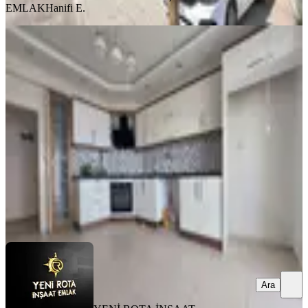
EMLAK
Hanifi E.
MANZARALI
Yeni Rota'dan - Doğukent -
Güneşevler Civarı Satılık 4+1 Daire
Dulkadiroğlu, Doğu Kent Mahallesi
4+1
·
195 m²
·
7. Kat
·
31.07.2026
5.250.000 ₺
YENİ ROTA İNŞAAT EMLAK
Seyid Serkan Bal
Ara
Ara