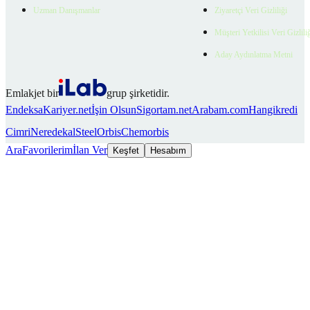
Uzman Danışmanlar
Ziyaretçi Veri Gizliliği
Müşteri Yetkilisi Veri Gizlili
Aday Aydınlatma Metni
Emlakjet bir
grup şirketidir.
Endeksa
Kariyer.net
İşin Olsun
Sigortam.net
Arabam.com
Hangikredi
Cimri
Neredekal
SteelOrbis
Chemorbis
Ara
Favorilerim
İlan Ver
Keşfet
Hesabım