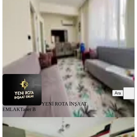
Dulkadiroğlu, Yahya Kemal Mahallesi
2+1
·
80 m²
·
1. Kat
·
04.08.2026
2.300.000 ₺
YENİ ROTA İNŞAAT EMLAK
Taner B
Ara
Ara
YENİ ROTA İNŞAAT
EMLAK
Taner B
BALKONLU
Kuzeyçevreyolu Derdiment Mevki
Satılık Uygun Fiyata 3+1 Daire