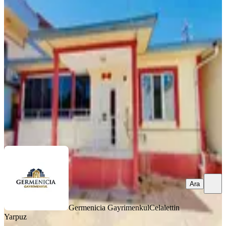
Germenicia'dan Eyüp Sultan Mh.de
2023 Sonrası Çelik Müstakilev
Dulkadiroğlu, Eyüp Sultan Mahallesi
2+1
·
135 m²
·
01.08.2026
4.250.000 ₺
Germenicia Gayrimenkul
Celalettin Yarpuz
Ara
Ara
Germenicia Gayrimenkul
Celalettin
Yarpuz