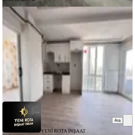
MANZARALI
Yeni Rota'dan Yeni Yapı Lüx 2+0
Satılık Daire
Dulkadiroğlu, Bahçeli Evler Mahallesi
2+0
·
80 m²
·
3. Kat
·
31.07.2026
2.850.000 ₺
YENİ ROTA İNŞAAT EMLAK
Hayrunnisa Teltik
Ara
Ara
YENİ ROTA İNŞAAT