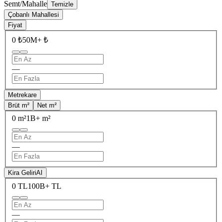
Semt/Mahalle
Temizle
Çobanlı Mahallesi
Fiyat
0 ₺
50M+ ₺
—
Metrekare
Brüt m²
Net m²
0 m²
1B+ m²
—
Kira Geliri
AI
0 TL
100B+ TL
—