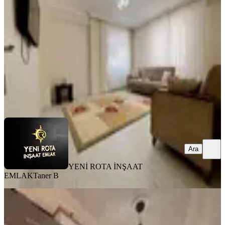
Dulkadiroğlu, Yahya Kemal Mahallesi
3+1
·
135 m²
·
Yüksek giriş
·
08.08.2026
3.100.000 ₺
YENİ ROTA İNŞAAT EMLAK
Taner B
Ara
Ara
YENİ ROTA İNŞAAT
EMLAK
Taner B
YENİ
Yeni Rota'dan Ballıca Mah. Ara Kat
Fırsat Satılık 3+1 Daire