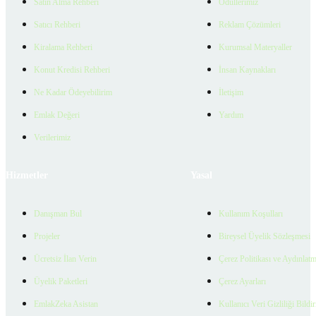
Satın Alma Rehberi
Ödüllerimiz
Satıcı Rehberi
Reklam Çözümleri
Kiralama Rehberi
Kurumsal Materyaller
Konut Kredisi Rehberi
İnsan Kaynakları
Ne Kadar Ödeyebilirim
İletişim
Emlak Değeri
Yardım
Verilerimiz
Hizmetler
Yasal
Danışman Bul
Kullanım Koşulları
Projeler
Bireysel Üyelik Sözleşmesi
Ücretsiz İlan Verin
Çerez Politikası ve Aydınlat
Üyelik Paketleri
Çerez Ayarları
EmlakZeka Asistan
Kullanıcı Veri Gizliliği Bildi