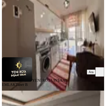
Dulkadiroğlu, Ballıca Mahallesi
3+1
·
130 m²
·
3. Kat
·
07.08.2026
2.600.000 ₺
YENİ ROTA İNŞAAT EMLAK
Taner B
Ara
Ara
YENİ ROTA İNŞAAT
EMLAK
Taner B
YENİ
Aslanbeyde Satılık 3+1 Daire