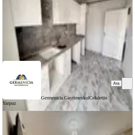
2+1
·
90 m²
·
Yüksek giriş
·
08.08.2026
2.100.000 ₺
2.200.000 ₺
Germenicia Gayrimenkul
Celalettin Yarpuz
Ara
Ara
Germenicia Gayrimenkul
Celalettin
Yarpuz
YENİ
Yeni Rota'dan Yahya Kemal Mah.3+1
Satılık Giriş Kat Daire