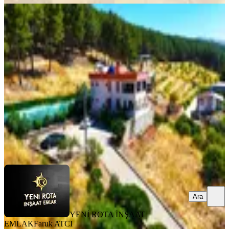
MANZARALI
Yeni Rota Emlaktan Müstakil Tapulu
Bağ Evi Ve Arsası
Dulkadiroğlu, Pınarbaşı Mahallesi
3+1
·
160 m²
·
31.07.2026
12.500.000 ₺
YENİ ROTA İNŞAAT EMLAK
Faruk ATCI
Ara
Ara
YENİ ROTA İNŞAAT
EMLAK
Faruk ATCI