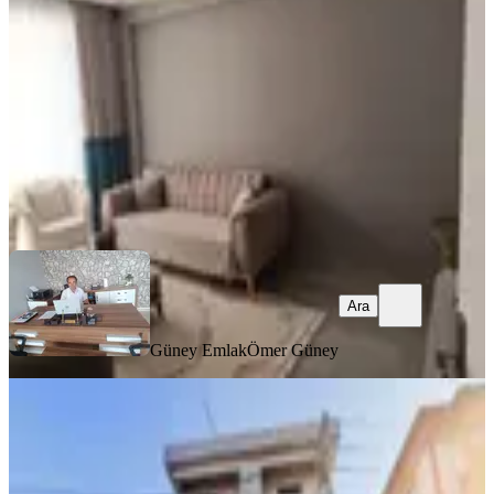
Dulkadiroğlu, Aslan Bey Mahallesi
3+1
·
125 m²
·
Kot 4
·
06.08.2026
2.900.000 ₺
Güney Emlak
Ömer Güney
Ara
Ara
Güney Emlak
Ömer Güney
MANZARALI
Germenıcıa'dan Pıazza'ya Çok Yakın
Yeni Yapı Satılık 1+1 Daire
Dulkadiroğlu, Egemenlik Mahallesi