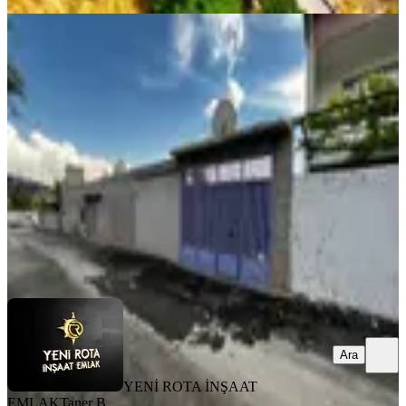
BALKONLU
Yeni Rota'dan Yavuz Selim Mh.
Satılık Tek Katlı Müstakil Ev
Dulkadiroğlu, Yavuz Selim Mahallesi
3+1
·
130 m²
·
31.07.2026
3.700.000 ₺
YENİ ROTA İNŞAAT EMLAK
Taner B
Ara
Ara
YENİ ROTA İNŞAAT
EMLAK
Taner B