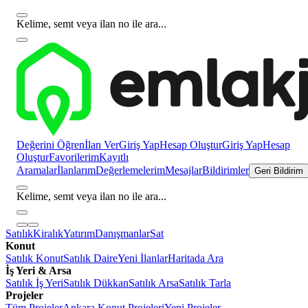
Kelime, semt veya ilan no ile ara...
Değerini Öğren
İlan Ver
Giriş Yap
Hesap Oluştur
Giriş Yap
Hesap
Oluştur
Favorilerim
Kayıtlı
Aramalar
İlanlarım
Değerlemelerim
Mesajlar
Bildirimler
Geri Bildirim
Kelime, semt veya ilan no ile ara...
Satılık
Kiralık
Yatırım
Danışmanlar
Sat
Konut
Satılık Konut
Satılık Daire
Yeni İlanlar
Haritada Ara
İş Yeri & Arsa
Satılık İş Yeri
Satılık Dükkan
Satılık Arsa
Satılık Tarla
Projeler
Tüm Projeler
Ankara Konut Projeleri
Yeni Projeler