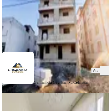
1+1
·
50 m²
·
3. Kat
·
05.08.2026
2.250.000 ₺
Germenicia Gayrimenkul
Celalettin Yarpuz
Ara
Ara
Germenicia Gayrimenkul
Celalettin
Yarpuz
BALKONLU
Yeni Rota' Dan Yahya Kemalde
Satılık 2+1 Daire