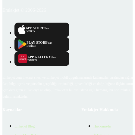
Emlakjet © 2006-2026
APP STORE
'dan
İNDİRİN
PLAY STORE
'dan
İNDİRİN
APP GALLERY
'den
İNDİRİN
Emlakjet.com internet sitesi ve Emlakjet mobil uygulamalarında kullanıcılar tarafından sağlana
ilan, bilgi, içerik ve görselin gerçekliği, orijinalliği, güvenilirliği ve doğruluğuna ilişkin soru
içerikleri giren kullanıcıya ait olup, Emlakjet'in bu hususlarla ilgili herhangi bir sorumluluğu
bulunmamaktadır.
Kaynaklar
Emlakjet Hakkında
Emlakjet Blog
Hakkımızda