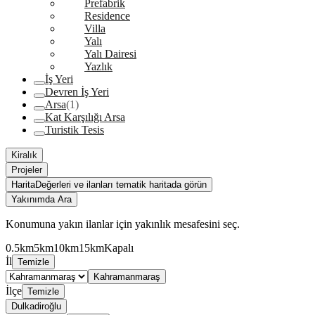
Prefabrik
Residence
Villa
Yalı
Yalı Dairesi
Yazlık
İş Yeri
Devren İş Yeri
Arsa
(1)
Kat Karşılığı Arsa
Turistik Tesis
Kiralık
Projeler
Harita
Değerleri ve ilanları tematik haritada görün
Yakınımda Ara
Konumuna yakın ilanlar için yakınlık mesafesini seç.
0.5km
5km
10km
15km
Kapalı
İl
Temizle
Kahramanmaraş
İlçe
Temizle
Dulkadiroğlu