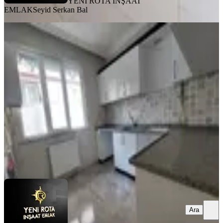
YENİ ROTA İNŞAAT
EMLAK
Seyid Serkan Bal
MANZARALI
Ballıca Mahallesi - Az Katlı - Uygun
Fiyat - Satılık 2+1 Daire
Dulkadiroğlu, Ballıca Mahallesi
2+1
·
90 m²
·
Düz Giriş (Zemin)
·
31.07.2026
1.825.000 ₺
YENİ ROTA İNŞAAT EMLAK
Seyid Serkan Bal
Ara
Ara