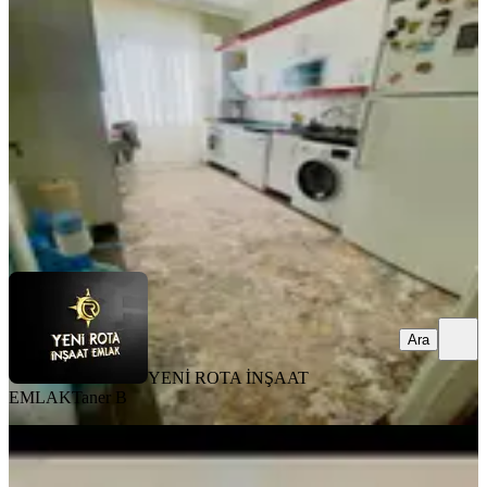
Dulkadiroğlu, Bayazıtlı Mahallesi
3+1
·
140 m²
·
6. Kat
·
03.08.2026
2.800.000 ₺
YENİ ROTA İNŞAAT EMLAK
Taner B
Ara
Ara
YENİ ROTA İNŞAAT
EMLAK
Taner B
MANZARALI
Germenicia'dan Satılık Karacasu
Karataş Tokide Tadilatlı 1+1