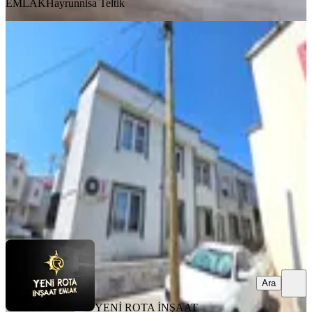
EMLAK
Hayrunnisa Teltik
MANZARALI
Yeni Rota'dan Sütçü İmam
Muhtarlığı Yanında 2+1 Satılık Daire
Dulkadiroğlu, Sütçü İmam Mahallesi
2+1
·
90 m²
·
1. Kat
·
31.07.2026
2.300.000 ₺
YENİ ROTA İNŞAAT EMLAK
Hanifi E.
Ara
Ara
YENİ ROTA İNŞAAT