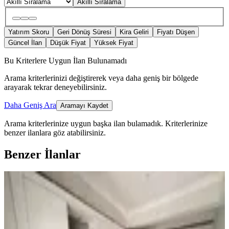
Akıllı Sıralama
Yatırım Skoru
Geri Dönüş Süresi
Kira Geliri
Fiyatı Düşen
Güncel İlan
Düşük Fiyat
Yüksek Fiyat
Bu Kriterlere Uygun İlan Bulunamadı
Arama kriterlerinizi değiştirerek veya daha geniş bir bölgede
arayarak tekrar deneyebilirsiniz.
Daha Geniş Ara
Aramayı Kaydet
Arama kriterlerinize uygun başka ilan bulamadık.
Kriterlerinize
benzer ilanlara göz atabilirsiniz.
Benzer İlanlar
YENİ
%
5
Germenıcıa'dan Fırsat Yeni Yapı
Satılık Sıfır 2+1 Daire
Dulkadiroğlu, Yahya Kemal Mahallesi