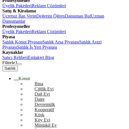
Profesyoneller
Üyelik Paketleri
Reklam Çözümleri
Satış & Kiralama
Ücretsiz İlan Verin
Değerini Öğren
Danışman Bul
Uzman
Danışmanlar
Profesyoneller
Üyelik Paketleri
Reklam Çözümleri
Piyasa
Satılık Konut Piyasası
Satılık Arsa Piyasası
Satılık Arazi
Piyasası
Satılık İş Yeri Piyasası
Kaynaklar
Satıcı Rehberi
Emlakjet Blog
Filtrele
3
Satılık
Konut
Bina
Çiftlik Evi
Dağ Evi
Daire
Devremülk
Kooperatif
Köşk
Köy Evi
Müstakil Ev