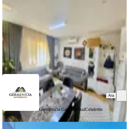
Dulkadiroğlu, Karataş Mahallesi
1+1
·
55 m²
·
Yüksek giriş
·
01.08.2026
1.450.000 ₺
Germenicia Gayrimenkul
Celalettin Yarpuz
Ara
Ara
Germenicia Gayrimenkul
Celalettin
Yarpuz
MANZARALI