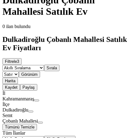
Mahallesi Satılık Ev
0
ilan bulundu
Dulkadiroğlu Çobanlı Mahallesi Satılık
Ev Fiyatları
Filtrele
3
Sırala
Görünüm
Harita
Kaydet
Paylaş
İl
Kahramanmaraş
İlçe
Dulkadiroğlu
Semt
Çobanlı Mahallesi
Tümünü Temizle
Tüm İlanlar