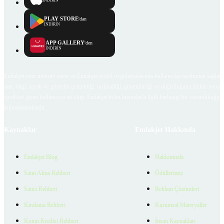
İNDİRİN
PLAY STORE
'dan
İNDİRİN
APP GALLERY
'den
İNDİRİN
Emlakjet.com internet sitesi ve Emlakjet mobil uygulamalarında kullanıcılar tarafından sağlana
ilan, bilgi, içerik ve görselin gerçekliği, orijinalliği, güvenilirliği ve doğruluğuna ilişkin soru
içerikleri giren kullanıcıya ait olup, Emlakjet'in bu hususlarla ilgili herhangi bir sorumluluğu
bulunmamaktadır.
Kaynaklar
Emlakjet Hakkında
Emlakjet Blog
Hakkımızda
Satın Alma Rehberi
Ödüllerimiz
Satıcı Rehberi
Reklam Çözümleri
Kiralama Rehberi
Kurumsal Materyaller
Konut Kredisi Rehberi
İnsan Kaynakları