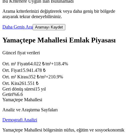
Bu Kriterlere Uygun İlan Bulunamadı
Arama kriterlerinizi değiştirerek veya daha geniş bir bölgede
arayarak tekrar deneyebilirsiniz.
Daha Geniş Ara
Aramayı Kaydet
Yamaçtepe Mahallesi Emlak Piyasası
Güncel fiyat verileri
Ort. m² Fiyatı
64.022 ₺/m²
+
118.4
%
Ort. Fiyat
15.941.478 ₺
Ort. m² Kirası
352 ₺/m²
+
210.9
%
Ort. Kira
261.551 ₺
Geri dönüş süresi
15 yıl
Getiri
%6.6
Yamaçtepe Mahallesi
Analiz ve Araştırma Sayfaları
Demografi Analizi
Yamaçtepe Mahallesi bölgesinin nüfus, eğitim ve sosyoekonomik