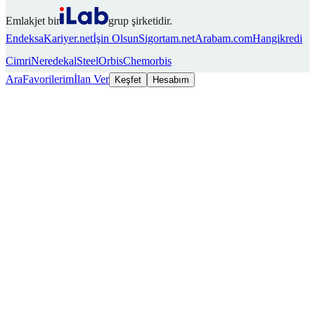
Emlakjet bir
grup şirketidir.
Endeksa
Kariyer.net
İşin Olsun
Sigortam.net
Arabam.com
Hangikredi
Cimri
Neredekal
SteelOrbis
Chemorbis
Ara
Favorilerim
İlan Ver
Keşfet
Hesabım