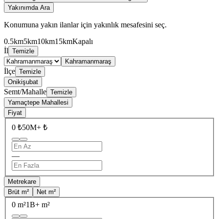
Yakınımda Ara
Konumuna yakın ilanlar için yakınlık mesafesini seç.
0.5km
5km
10km
15km
Kapalı
İl
Temizle
Kahramanmaraş
İlçe
Temizle
Onikişubat
Semt/Mahalle
Temizle
Yamaçtepe Mahallesi
Fiyat
0 ₺
50M+ ₺
—
Metrekare
Brüt m²
Net m²
0 m²
1B+ m²