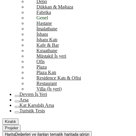
Depo
Dükkan & Mağaza
Fabrika
Genel
Hastane
İmalathane
İşhanı
İşhanı Katı
Kafe & Bar
Kıraathane
Müstakil İş yeri
Ofis
Plaza
Plaza Katı
Residence Katı & Ofisi
Restaurant
Villa (İş yeri)
Devren İş Yeri
Arsa
Kat Karşılığı Arsa
Turistik Tesis
Kiralık
Projeler
Harita
Değerleri ve ilanları tematik haritada görün