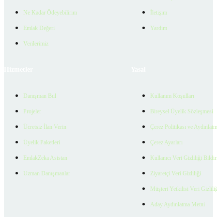
Ne Kadar Ödeyebilirim
İletişim
Emlak Değeri
Yardım
Verilerimiz
Hizmetler
Yasal
Danışman Bul
Kullanım Koşulları
Projeler
Bireysel Üyelik Sözleşmesi
Ücretsiz İlan Verin
Çerez Politikası ve Aydınlat
Üyelik Paketleri
Çerez Ayarları
EmlakZeka Asistan
Kullanıcı Veri Gizliliği Bildi
Uzman Danışmanlar
Ziyaretçi Veri Gizliliği
Müşteri Yetkilisi Veri Gizlili
Aday Aydınlatma Metni