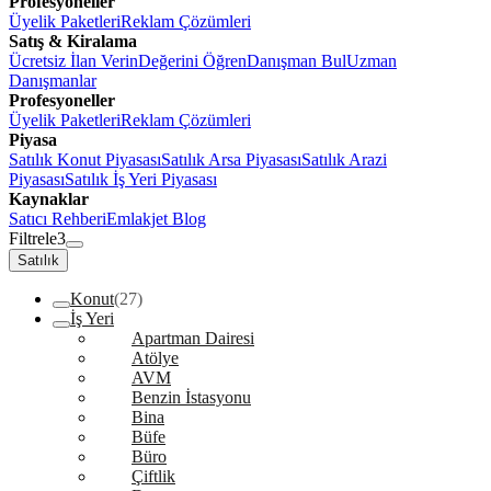
Profesyoneller
Üyelik Paketleri
Reklam Çözümleri
Satış & Kiralama
Ücretsiz İlan Verin
Değerini Öğren
Danışman Bul
Uzman
Danışmanlar
Profesyoneller
Üyelik Paketleri
Reklam Çözümleri
Piyasa
Satılık Konut Piyasası
Satılık Arsa Piyasası
Satılık Arazi
Piyasası
Satılık İş Yeri Piyasası
Kaynaklar
Satıcı Rehberi
Emlakjet Blog
Filtrele
3
Satılık
Konut
(27)
İş Yeri
Apartman Dairesi
Atölye
AVM
Benzin İstasyonu
Bina
Büfe
Büro
Çiftlik