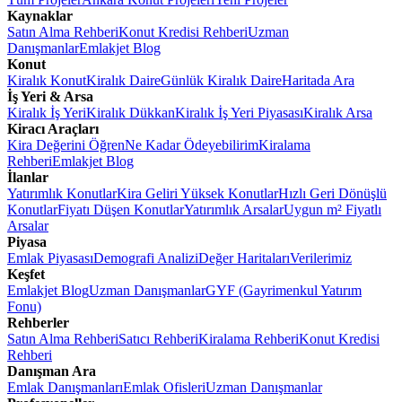
Kaynaklar
Satın Alma Rehberi
Konut Kredisi Rehberi
Uzman
Danışmanlar
Emlakjet Blog
Konut
Kiralık Konut
Kiralık Daire
Günlük Kiralık Daire
Haritada Ara
İş Yeri & Arsa
Kiralık İş Yeri
Kiralık Dükkan
Kiralık İş Yeri Piyasası
Kiralık Arsa
Kiracı Araçları
Kira Değerini Öğren
Ne Kadar Ödeyebilirim
Kiralama
Rehberi
Emlakjet Blog
İlanlar
Yatırımlık Konutlar
Kira Geliri Yüksek Konutlar
Hızlı Geri Dönüşlü
Konutlar
Fiyatı Düşen Konutlar
Yatırımlık Arsalar
Uygun m² Fiyatlı
Arsalar
Piyasa
Emlak Piyasası
Demografi Analizi
Değer Haritaları
Verilerimiz
Keşfet
Emlakjet Blog
Uzman Danışmanlar
GYF (Gayrimenkul Yatırım
Fonu)
Rehberler
Satın Alma Rehberi
Satıcı Rehberi
Kiralama Rehberi
Konut Kredisi
Rehberi
Danışman Ara
Emlak Danışmanları
Emlak Ofisleri
Uzman Danışmanlar