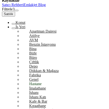
Kaynaklar
Satıcı Rehberi
Emlakjet Blog
Filtrele
3
Satılık
Konut
İş Yeri
Apartman Dairesi
Atölye
AVM
Benzin İstasyonu
Bina
Büfe
Büro
Çiftlik
Depo
Dükkan & Mağaza
Fabrika
Genel
Hastane
İmalathane
İşhanı
İşhanı Katı
Kafe & Bar
Kıraathane