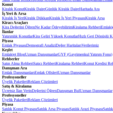
Konut
Kiralık Konut
Kiralık Daire
Günlük Kiralık Daire
Haritada Ara
İş Yeri & Arsa
Kiralık İş Yeri
Kiralık Dükkan
Kiralık İş Yeri Piyasası
Kiralık Arsa
Kiracı Araçları
Kira Değerini Öğren
Ne Kadar Ödeyebilirim
Kiralama Rehberi
Emlakj
İlanlar
Yatırımlık Konutlar
Kira Geliri Yüksek Konutlar
Hızlı Geri Dönüşlü K
Piyasa
Emlak Piyasası
Demografi Analizi
Değer Haritaları
Verilerimiz
Keşfet
Emlakjet Blog
Uzman Danışmanlar
GYF (Gayrimenkul Yatırım Fonu)
Rehberler
Satın Alma Rehberi
Satıcı Rehberi
Kiralama Rehberi
Konut Kredisi Re
Danışman Ara
Emlak Danışmanları
Emlak Ofisleri
Uzman Danışmanlar
Profesyoneller
Üyelik Paketleri
Reklam Çözümleri
Satış & Kiralama
Ücretsiz İlan Verin
Değerini Öğren
Danışman Bul
Uzman Danışmanlar
Profesyoneller
Üyelik Paketleri
Reklam Çözümleri
Piyasa
Satılık Konut Piyasası
Satılık Arsa Piyasası
Satılık Arazi Piyasası
Satılı