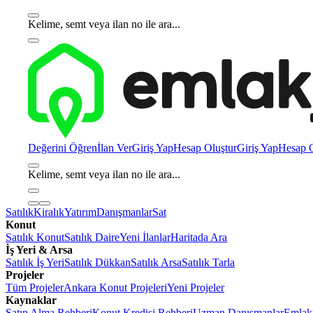
Kelime, semt veya ilan no ile ara...
Değerini Öğren
İlan Ver
Giriş Yap
Hesap Oluştur
Giriş Yap
Hesap O
Kelime, semt veya ilan no ile ara...
Satılık
Kiralık
Yatırım
Danışmanlar
Sat
Konut
Satılık Konut
Satılık Daire
Yeni İlanlar
Haritada Ara
İş Yeri & Arsa
Satılık İş Yeri
Satılık Dükkan
Satılık Arsa
Satılık Tarla
Projeler
Tüm Projeler
Ankara Konut Projeleri
Yeni Projeler
Kaynaklar
Satın Alma Rehberi
Konut Kredisi Rehberi
Uzman Danışmanlar
Emlakj