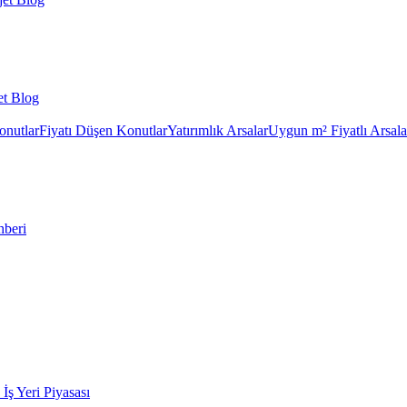
et Blog
onutlar
Fiyatı Düşen Konutlar
Yatırımlık Arsalar
Uygun m² Fiyatlı Arsala
hberi
k İş Yeri Piyasası