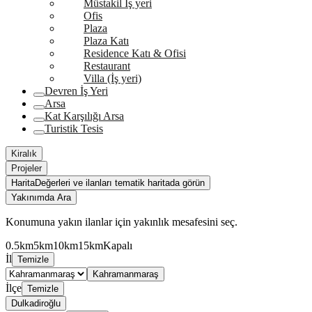
Müstakil İş yeri
Ofis
Plaza
Plaza Katı
Residence Katı & Ofisi
Restaurant
Villa (İş yeri)
Devren İş Yeri
Arsa
Kat Karşılığı Arsa
Turistik Tesis
Kiralık
Projeler
Harita
Değerleri ve ilanları tematik haritada görün
Yakınımda Ara
Konumuna yakın ilanlar için yakınlık mesafesini seç.
0.5km
5km
10km
15km
Kapalı
İl
Temizle
Kahramanmaraş
İlçe
Temizle
Dulkadiroğlu