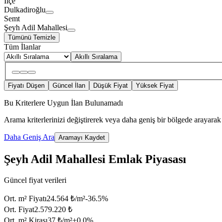
İlçe
Dulkadiroğlu
Semt
Şeyh Adil Mahallesi
Tümünü Temizle
Tüm İlanlar
Akıllı Sıralama
Fiyatı Düşen
Güncel İlan
Düşük Fiyat
Yüksek Fiyat
Bu Kriterlere Uygun İlan Bulunamadı
Arama kriterlerinizi değiştirerek veya daha geniş bir bölgede arayarak 
Daha Geniş Ara
Aramayı Kaydet
Şeyh Adil Mahallesi Emlak Piyasası
Güncel fiyat verileri
Ort. m² Fiyatı
24.564 ₺/m²
-36.5
%
Ort. Fiyat
2.579.220 ₺
Ort. m² Kirası
37 ₺/m²
+
0.0
%