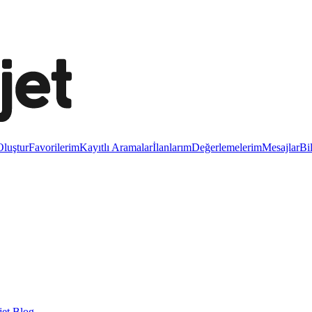
luştur
Favorilerim
Kayıtlı Aramalar
İlanlarım
Değerlemelerim
Mesajlar
Bi
et Blog