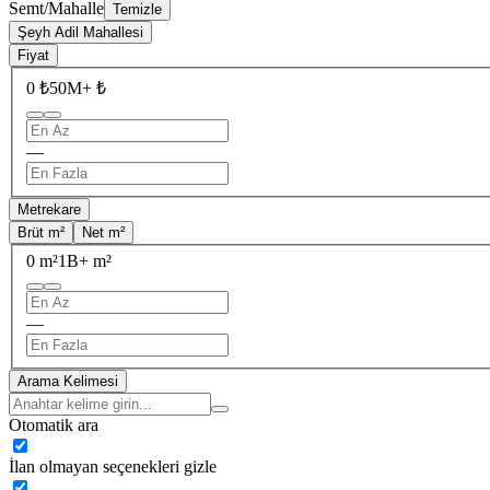
Semt/Mahalle
Temizle
Şeyh Adil Mahallesi
Fiyat
0 ₺
50M+ ₺
—
Metrekare
Brüt m²
Net m²
0 m²
1B+ m²
—
Arama Kelimesi
Otomatik ara
İlan olmayan seçenekleri gizle