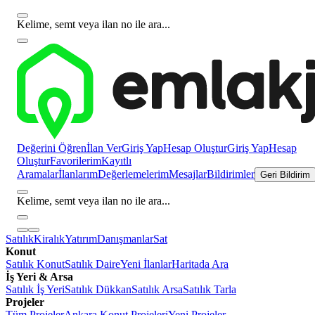
Kelime, semt veya ilan no ile ara...
Değerini Öğren
İlan Ver
Giriş Yap
Hesap Oluştur
Giriş Yap
Hesap
Oluştur
Favorilerim
Kayıtlı
Aramalar
İlanlarım
Değerlemelerim
Mesajlar
Bildirimler
Geri Bildirim
Kelime, semt veya ilan no ile ara...
Satılık
Kiralık
Yatırım
Danışmanlar
Sat
Konut
Satılık Konut
Satılık Daire
Yeni İlanlar
Haritada Ara
İş Yeri & Arsa
Satılık İş Yeri
Satılık Dükkan
Satılık Arsa
Satılık Tarla
Projeler
Tüm Projeler
Ankara Konut Projeleri
Yeni Projeler