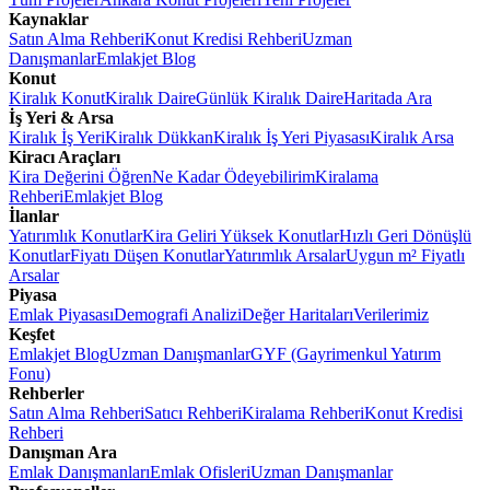
Kaynaklar
Satın Alma Rehberi
Konut Kredisi Rehberi
Uzman
Danışmanlar
Emlakjet Blog
Konut
Kiralık Konut
Kiralık Daire
Günlük Kiralık Daire
Haritada Ara
İş Yeri & Arsa
Kiralık İş Yeri
Kiralık Dükkan
Kiralık İş Yeri Piyasası
Kiralık Arsa
Kiracı Araçları
Kira Değerini Öğren
Ne Kadar Ödeyebilirim
Kiralama
Rehberi
Emlakjet Blog
İlanlar
Yatırımlık Konutlar
Kira Geliri Yüksek Konutlar
Hızlı Geri Dönüşlü
Konutlar
Fiyatı Düşen Konutlar
Yatırımlık Arsalar
Uygun m² Fiyatlı
Arsalar
Piyasa
Emlak Piyasası
Demografi Analizi
Değer Haritaları
Verilerimiz
Keşfet
Emlakjet Blog
Uzman Danışmanlar
GYF (Gayrimenkul Yatırım
Fonu)
Rehberler
Satın Alma Rehberi
Satıcı Rehberi
Kiralama Rehberi
Konut Kredisi
Rehberi
Danışman Ara
Emlak Danışmanları
Emlak Ofisleri
Uzman Danışmanlar