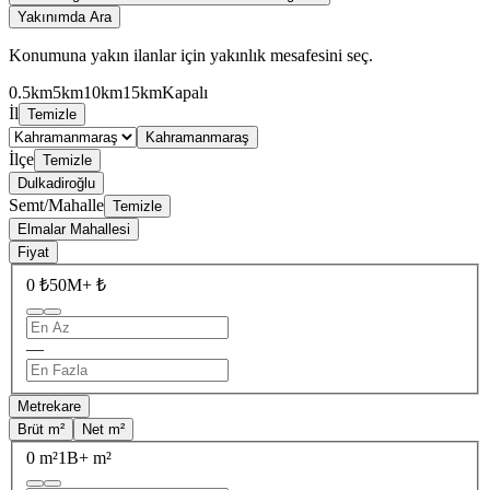
Yakınımda Ara
Konumuna yakın ilanlar için yakınlık mesafesini seç.
0.5km
5km
10km
15km
Kapalı
İl
Temizle
Kahramanmaraş
İlçe
Temizle
Dulkadiroğlu
Semt/Mahalle
Temizle
Elmalar Mahallesi
Fiyat
0 ₺
50M+ ₺
—
Metrekare
Brüt m²
Net m²
0 m²
1B+ m²