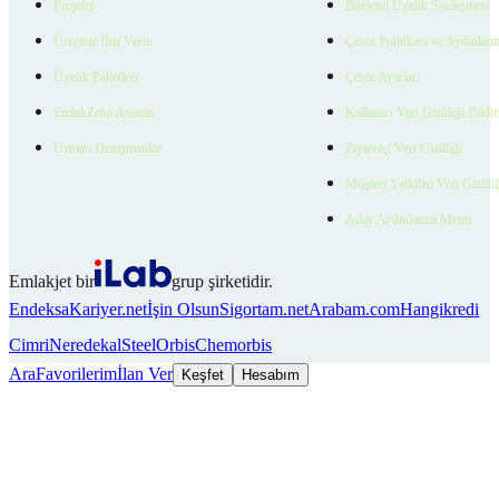
Projeler
Bireysel Üyelik Sözleşmesi
Ücretsiz İlan Verin
Çerez Politikası ve Aydınlat
Üyelik Paketleri
Çerez Ayarları
EmlakZeka Asistan
Kullanıcı Veri Gizliliği Bildi
Uzman Danışmanlar
Ziyaretçi Veri Gizliliği
Müşteri Yetkilisi Veri Gizlili
Aday Aydınlatma Metni
Emlakjet bir
grup şirketidir.
Endeksa
Kariyer.net
İşin Olsun
Sigortam.net
Arabam.com
Hangikredi
Cimri
Neredekal
SteelOrbis
Chemorbis
Ara
Favorilerim
İlan Ver
Keşfet
Hesabım