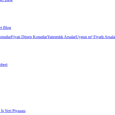
et Blog
onutlar
Fiyatı Düşen Konutlar
Yatırımlık Arsalar
Uygun m² Fiyatlı Arsala
hberi
k İş Yeri Piyasası