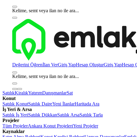
Kelime, semt veya ilan no ile ara...
Değerini Öğren
İlan Ver
Giriş Yap
Hesap Oluştur
Giriş Yap
Hesap O
Kelime, semt veya ilan no ile ara...
Satılık
Kiralık
Yatırım
Danışmanlar
Sat
Konut
Satılık Konut
Satılık Daire
Yeni İlanlar
Haritada Ara
İş Yeri & Arsa
Satılık İş Yeri
Satılık Dükkan
Satılık Arsa
Satılık Tarla
Projeler
Tüm Projeler
Ankara Konut Projeleri
Yeni Projeler
Kaynaklar
Satın Alma Rehberi
Konut Kredisi Rehberi
Uzman Danışmanlar
Emlakj