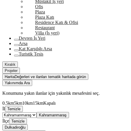
Müstakil İş yeri
Ofis
Plaza
Plaza Katı
Residence Katı & Ofisi
Restaurant
Villa (İş yeri)
Devren İş Yeri
Arsa
Kat Karşılığı Arsa
Turistik Tesis
Kiralık
Projeler
Harita
Değerleri ve ilanları tematik haritada görün
Yakınımda Ara
Konumuna yakın ilanlar için yakınlık mesafesini seç.
0.5km
5km
10km
15km
Kapalı
İl
Temizle
Kahramanmaraş
İlçe
Temizle
Dulkadiroğlu