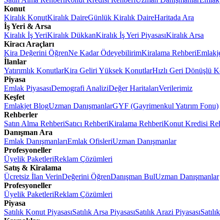
Konut
Kiralık Konut
Kiralık Daire
Günlük Kiralık Daire
Haritada Ara
İş Yeri & Arsa
Kiralık İş Yeri
Kiralık Dükkan
Kiralık İş Yeri Piyasası
Kiralık Arsa
Kiracı Araçları
Kira Değerini Öğren
Ne Kadar Ödeyebilirim
Kiralama Rehberi
Emlakj
İlanlar
Yatırımlık Konutlar
Kira Geliri Yüksek Konutlar
Hızlı Geri Dönüşlü K
Piyasa
Emlak Piyasası
Demografi Analizi
Değer Haritaları
Verilerimiz
Keşfet
Emlakjet Blog
Uzman Danışmanlar
GYF (Gayrimenkul Yatırım Fonu)
Rehberler
Satın Alma Rehberi
Satıcı Rehberi
Kiralama Rehberi
Konut Kredisi Re
Danışman Ara
Emlak Danışmanları
Emlak Ofisleri
Uzman Danışmanlar
Profesyoneller
Üyelik Paketleri
Reklam Çözümleri
Satış & Kiralama
Ücretsiz İlan Verin
Değerini Öğren
Danışman Bul
Uzman Danışmanlar
Profesyoneller
Üyelik Paketleri
Reklam Çözümleri
Piyasa
Satılık Konut Piyasası
Satılık Arsa Piyasası
Satılık Arazi Piyasası
Satılı