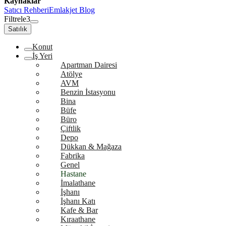
Kaynaklar
Satıcı Rehberi
Emlakjet Blog
Filtrele
3
Satılık
Konut
İş Yeri
Apartman Dairesi
Atölye
AVM
Benzin İstasyonu
Bina
Büfe
Büro
Çiftlik
Depo
Dükkan & Mağaza
Fabrika
Genel
Hastane
İmalathane
İşhanı
İşhanı Katı
Kafe & Bar
Kıraathane