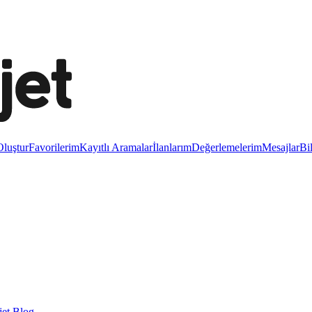
luştur
Favorilerim
Kayıtlı Aramalar
İlanlarım
Değerlemelerim
Mesajlar
Bi
et Blog