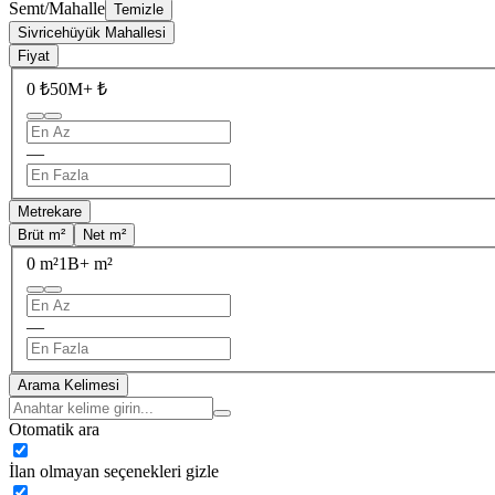
Semt/Mahalle
Temizle
Sivricehüyük Mahallesi
Fiyat
0 ₺
50M+ ₺
—
Metrekare
Brüt m²
Net m²
0 m²
1B+ m²
—
Arama Kelimesi
Otomatik ara
İlan olmayan seçenekleri gizle