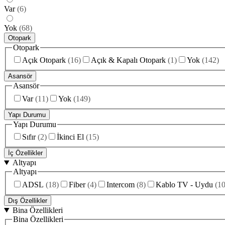
Var
(
6
)
Yok
(
68
)
Otopark
Otopark
Açık Otopark
(
16
)
Açık & Kapalı Otopark
(
1
)
Yok
(
142
)
Asansör
Asansör
Var
(
11
)
Yok
(
149
)
Yapı Durumu
Yapı Durumu
Sıfır
(
2
)
İkinci El
(
15
)
İç Özellikler
Altyapı
Altyapı
ADSL
(
18
)
Fiber
(
4
)
Intercom
(
8
)
Kablo TV - Uydu
(
1
Dış Özellikler
Bina Özellikleri
Bina Özellikleri