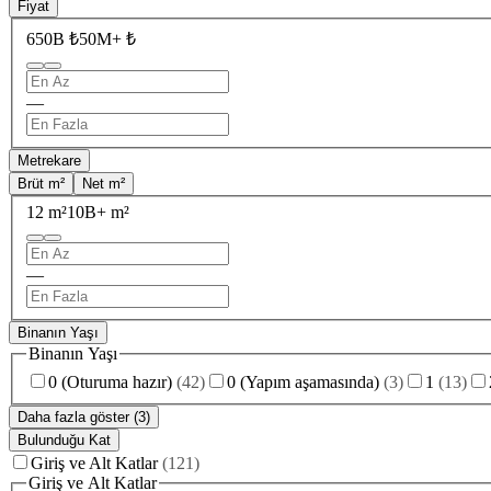
Fiyat
650B ₺
50M+ ₺
—
Metrekare
Brüt m²
Net m²
12 m²
10B+ m²
—
Binanın Yaşı
Binanın Yaşı
0 (Oturuma hazır)
(
42
)
0 (Yapım aşamasında)
(
3
)
1
(
13
)
Daha fazla göster (3)
Bulunduğu Kat
Giriş ve Alt Katlar
(
121
)
Giriş ve Alt Katlar