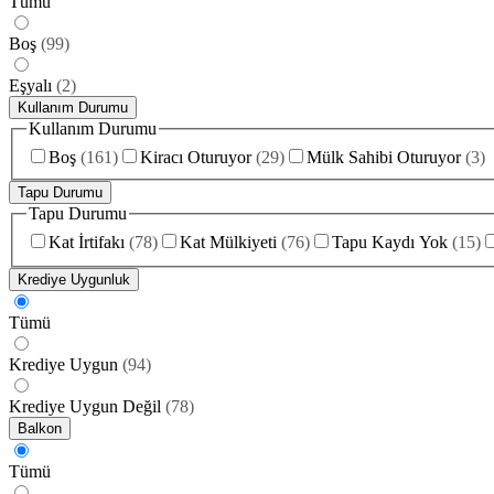
Tümü
Boş
(
99
)
Eşyalı
(
2
)
Kullanım Durumu
Kullanım Durumu
Boş
(
161
)
Kiracı Oturuyor
(
29
)
Mülk Sahibi Oturuyor
(
3
)
Tapu Durumu
Tapu Durumu
Kat İrtifakı
(
78
)
Kat Mülkiyeti
(
76
)
Tapu Kaydı Yok
(
15
)
Krediye Uygunluk
Tümü
Krediye Uygun
(
94
)
Krediye Uygun Değil
(
78
)
Balkon
Tümü