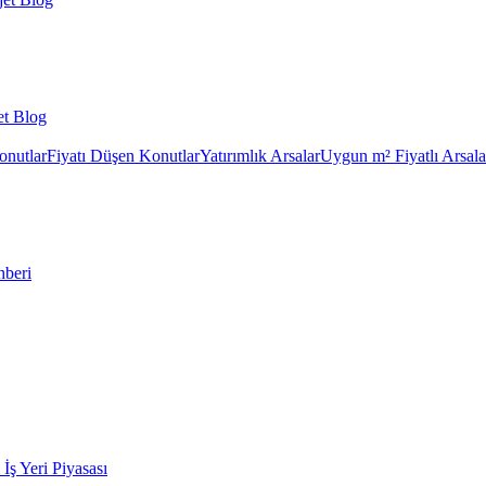
et Blog
onutlar
Fiyatı Düşen Konutlar
Yatırımlık Arsalar
Uygun m² Fiyatlı Arsala
hberi
k İş Yeri Piyasası