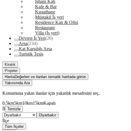
İşhanı Katı
Kafe & Bar
Kıraathane
Müstakil İş yeri
Residence Katı & Ofisi
Restaurant
Villa (İş yeri)
Devren İş Yeri
(20)
Arsa
(234)
Kat Karşılığı Arsa
Turistik Tesis
Kiralık
Projeler
Harita
Değerleri ve ilanları tematik haritada görün
Yakınımda Ara
Konumuna yakın ilanlar için yakınlık mesafesini seç.
0.5km
5km
10km
15km
Kapalı
İl
Temizle
Diyarbakır
İlçe
Tüm İlçeler