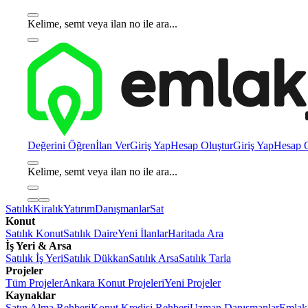
Kelime, semt veya ilan no ile ara...
Değerini Öğren
İlan Ver
Giriş Yap
Hesap Oluştur
Giriş Yap
Hesap O
Kelime, semt veya ilan no ile ara...
Satılık
Kiralık
Yatırım
Danışmanlar
Sat
Konut
Satılık Konut
Satılık Daire
Yeni İlanlar
Haritada Ara
İş Yeri & Arsa
Satılık İş Yeri
Satılık Dükkan
Satılık Arsa
Satılık Tarla
Projeler
Tüm Projeler
Ankara Konut Projeleri
Yeni Projeler
Kaynaklar
Satın Alma Rehberi
Konut Kredisi Rehberi
Uzman Danışmanlar
Emlakj