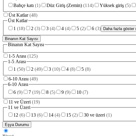
Bahçe katı
(
1
)
Düz Giriş (Zemin)
(
114
)
Yüksek giriş
(
5
)
Üst Katlar
(
48
)
Üst Katlar
1
(
18
)
2
(
3
)
3
(
4
)
4
(
4
)
5
(
2
)
6
(
3
)
Daha fazla göster 
Binanın Kat Sayısı
Binanın Kat Sayısı
1-5 Arası
(
125
)
1-5 Arası
1
(
50
)
2
(
49
)
3
(
10
)
4
(
8
)
5
(
8
)
6-10 Arası
(
49
)
6-10 Arası
6
(
9
)
7
(
19
)
8
(
5
)
9
(
9
)
10
(
7
)
11 ve Üzeri
(
19
)
11 ve Üzeri
12
(
6
)
13
(
6
)
14
(
4
)
15
(
2
)
30 ve üzeri
(
1
)
Eşya Durumu