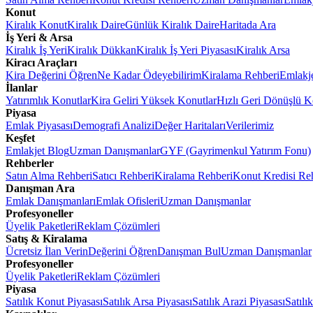
Konut
Kiralık Konut
Kiralık Daire
Günlük Kiralık Daire
Haritada Ara
İş Yeri & Arsa
Kiralık İş Yeri
Kiralık Dükkan
Kiralık İş Yeri Piyasası
Kiralık Arsa
Kiracı Araçları
Kira Değerini Öğren
Ne Kadar Ödeyebilirim
Kiralama Rehberi
Emlakj
İlanlar
Yatırımlık Konutlar
Kira Geliri Yüksek Konutlar
Hızlı Geri Dönüşlü K
Piyasa
Emlak Piyasası
Demografi Analizi
Değer Haritaları
Verilerimiz
Keşfet
Emlakjet Blog
Uzman Danışmanlar
GYF (Gayrimenkul Yatırım Fonu)
Rehberler
Satın Alma Rehberi
Satıcı Rehberi
Kiralama Rehberi
Konut Kredisi Re
Danışman Ara
Emlak Danışmanları
Emlak Ofisleri
Uzman Danışmanlar
Profesyoneller
Üyelik Paketleri
Reklam Çözümleri
Satış & Kiralama
Ücretsiz İlan Verin
Değerini Öğren
Danışman Bul
Uzman Danışmanlar
Profesyoneller
Üyelik Paketleri
Reklam Çözümleri
Piyasa
Satılık Konut Piyasası
Satılık Arsa Piyasası
Satılık Arazi Piyasası
Satılı