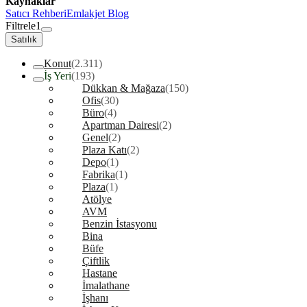
Kaynaklar
Satıcı Rehberi
Emlakjet Blog
Filtrele
1
Satılık
Konut
(2.311)
İş Yeri
(193)
Dükkan & Mağaza
(150)
Ofis
(30)
Büro
(4)
Apartman Dairesi
(2)
Genel
(2)
Plaza Katı
(2)
Depo
(1)
Fabrika
(1)
Plaza
(1)
Atölye
AVM
Benzin İstasyonu
Bina
Büfe
Çiftlik
Hastane
İmalathane
İşhanı