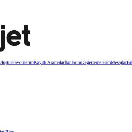
luştur
Favorilerim
Kayıtlı Aramalar
İlanlarım
Değerlemelerim
Mesajlar
Bi
et Blog