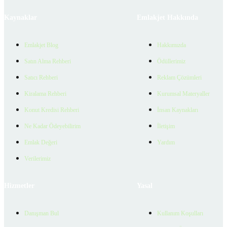
Kaynaklar
Emlakjet Hakkında
Emlakjet Blog
Hakkımızda
Satın Alma Rehberi
Ödüllerimiz
Satıcı Rehberi
Reklam Çözümleri
Kiralama Rehberi
Kurumsal Materyaller
Konut Kredisi Rehberi
İnsan Kaynakları
Ne Kadar Ödeyebilirim
İletişim
Emlak Değeri
Yardım
Verilerimiz
Hizmetler
Yasal
Danışman Bul
Kullanım Koşulları