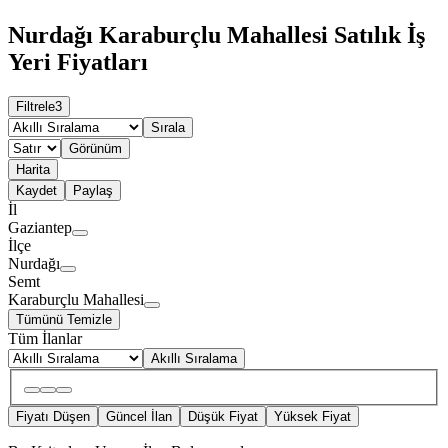
Nurdağı Karaburçlu Mahallesi Satılık İş
Yeri Fiyatları
Filtrele
3
Sırala
Görünüm
Harita
Kaydet
Paylaş
İl
Gaziantep
İlçe
Nurdağı
Semt
Karaburçlu Mahallesi
Tümünü Temizle
Tüm İlanlar
Akıllı Sıralama
Fiyatı Düşen
Güncel İlan
Düşük Fiyat
Yüksek Fiyat