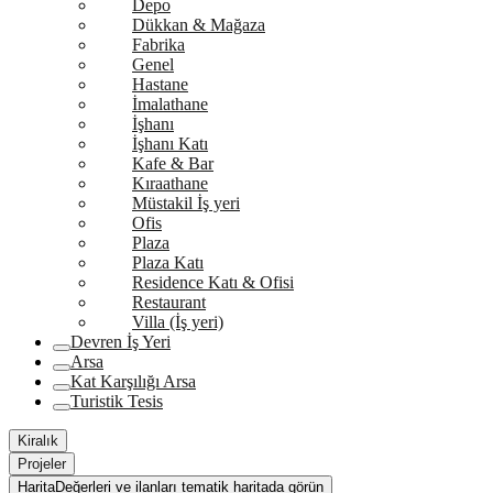
Depo
Dükkan & Mağaza
Fabrika
Genel
Hastane
İmalathane
İşhanı
İşhanı Katı
Kafe & Bar
Kıraathane
Müstakil İş yeri
Ofis
Plaza
Plaza Katı
Residence Katı & Ofisi
Restaurant
Villa (İş yeri)
Devren İş Yeri
Arsa
Kat Karşılığı Arsa
Turistik Tesis
Kiralık
Projeler
Harita
Değerleri ve ilanları tematik haritada görün