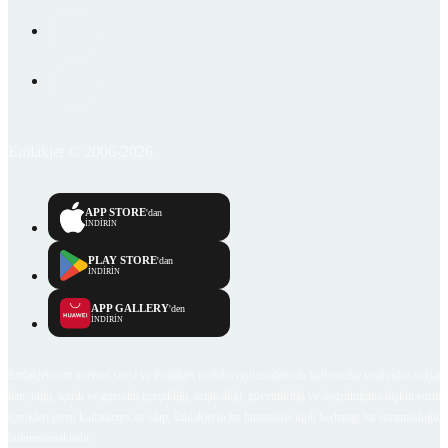
Emlakjet © 2006-2026
APP STORE
'dan
İNDİRİN
PLAY STORE
'dan
İNDİRİN
APP GALLERY
'den
İNDİRİN
Emlakjet.com internet sitesi ve Emlakjet mobil uygulamalarında kullanıcılar tarafından sağlana
ilan, bilgi, içerik ve görselin gerçekliği, orijinalliği, güvenilirliği ve doğruluğuna ilişkin soru
içerikleri giren kullanıcıya ait olup, Emlakjet'in bu hususlarla ilgili herhangi bir sorumluluğu
bulunmamaktadır.