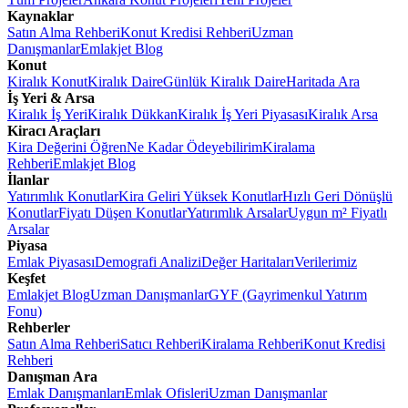
Kaynaklar
Satın Alma Rehberi
Konut Kredisi Rehberi
Uzman
Danışmanlar
Emlakjet Blog
Konut
Kiralık Konut
Kiralık Daire
Günlük Kiralık Daire
Haritada Ara
İş Yeri & Arsa
Kiralık İş Yeri
Kiralık Dükkan
Kiralık İş Yeri Piyasası
Kiralık Arsa
Kiracı Araçları
Kira Değerini Öğren
Ne Kadar Ödeyebilirim
Kiralama
Rehberi
Emlakjet Blog
İlanlar
Yatırımlık Konutlar
Kira Geliri Yüksek Konutlar
Hızlı Geri Dönüşlü
Konutlar
Fiyatı Düşen Konutlar
Yatırımlık Arsalar
Uygun m² Fiyatlı
Arsalar
Piyasa
Emlak Piyasası
Demografi Analizi
Değer Haritaları
Verilerimiz
Keşfet
Emlakjet Blog
Uzman Danışmanlar
GYF (Gayrimenkul Yatırım
Fonu)
Rehberler
Satın Alma Rehberi
Satıcı Rehberi
Kiralama Rehberi
Konut Kredisi
Rehberi
Danışman Ara
Emlak Danışmanları
Emlak Ofisleri
Uzman Danışmanlar