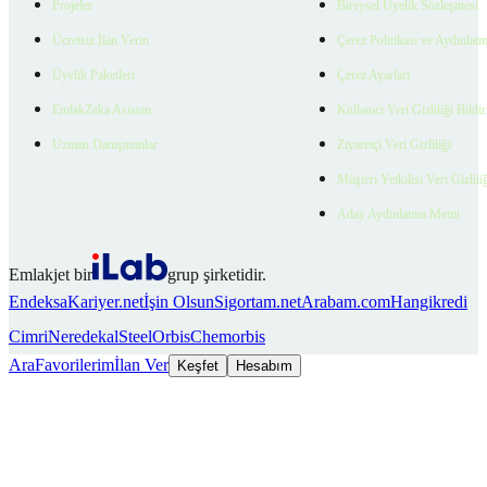
Projeler
Bireysel Üyelik Sözleşmesi
Ücretsiz İlan Verin
Çerez Politikası ve Aydınlat
Üyelik Paketleri
Çerez Ayarları
EmlakZeka Asistan
Kullanıcı Veri Gizliliği Bildi
Uzman Danışmanlar
Ziyaretçi Veri Gizliliği
Müşteri Yetkilisi Veri Gizlili
Aday Aydınlatma Metni
Emlakjet bir
grup şirketidir.
Endeksa
Kariyer.net
İşin Olsun
Sigortam.net
Arabam.com
Hangikredi
Cimri
Neredekal
SteelOrbis
Chemorbis
Ara
Favorilerim
İlan Ver
Keşfet
Hesabım