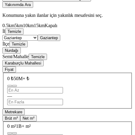
Yakınımda Ara
Konumuna yakın ilanlar için yakınlık mesafesini seç.
0.5km
5km
10km
15km
Kapalı
İl
Temizle
Gaziantep
İlçe
Temizle
Nurdağı
Semt/Mahalle
Temizle
Karaburçlu Mahallesi
Fiyat
0 ₺
50M+ ₺
—
Metrekare
Brüt m²
Net m²
0 m²
1B+ m²