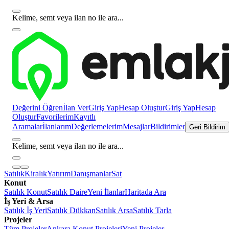
Kelime, semt veya ilan no ile ara...
Değerini Öğren
İlan Ver
Giriş Yap
Hesap Oluştur
Giriş Yap
Hesap
Oluştur
Favorilerim
Kayıtlı
Aramalar
İlanlarım
Değerlemelerim
Mesajlar
Bildirimler
Geri Bildirim
Kelime, semt veya ilan no ile ara...
Satılık
Kiralık
Yatırım
Danışmanlar
Sat
Konut
Satılık Konut
Satılık Daire
Yeni İlanlar
Haritada Ara
İş Yeri & Arsa
Satılık İş Yeri
Satılık Dükkan
Satılık Arsa
Satılık Tarla
Projeler
Tüm Projeler
Ankara Konut Projeleri
Yeni Projeler