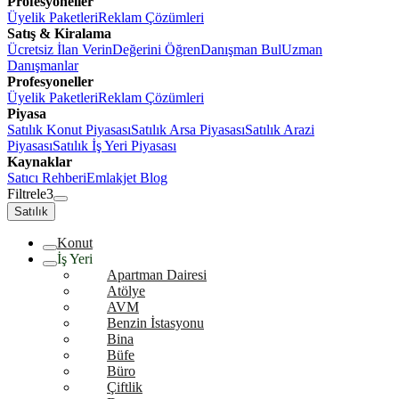
Profesyoneller
Üyelik Paketleri
Reklam Çözümleri
Satış & Kiralama
Ücretsiz İlan Verin
Değerini Öğren
Danışman Bul
Uzman
Danışmanlar
Profesyoneller
Üyelik Paketleri
Reklam Çözümleri
Piyasa
Satılık Konut Piyasası
Satılık Arsa Piyasası
Satılık Arazi
Piyasası
Satılık İş Yeri Piyasası
Kaynaklar
Satıcı Rehberi
Emlakjet Blog
Filtrele
3
Satılık
Konut
İş Yeri
Apartman Dairesi
Atölye
AVM
Benzin İstasyonu
Bina
Büfe
Büro
Çiftlik