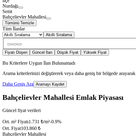
İlçe
Nurdağı
Semt
Bahçelievler Mahallesi
Tümünü Temizle
Tüm İlanlar
Akıllı Sıralama
Fiyatı Düşen
Güncel İlan
Düşük Fiyat
Yüksek Fiyat
Bu Kriterlere Uygun İlan Bulunamadı
Arama kriterlerinizi değiştirerek veya daha geniş bir bölgede arayarak 
Daha Geniş Ara
Aramayı Kaydet
Bahçelievler Mahallesi Emlak Piyasası
Güncel fiyat verileri
Ort. m² Fiyatı
1.731 ₺/m²
-0.9
%
Ort. Fiyat
103.860 ₺
Bahçelievler Mahallesi