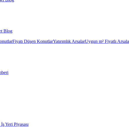
et Blog
onutlar
Fiyatı Düşen Konutlar
Yatırımlık Arsalar
Uygun m² Fiyatlı Arsala
hberi
k İş Yeri Piyasası