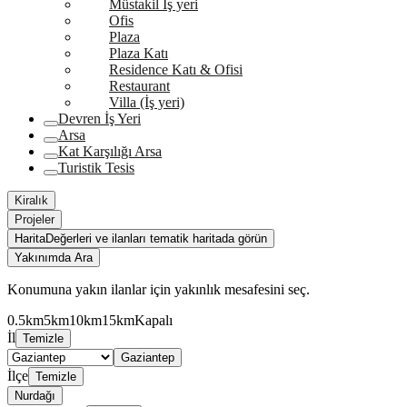
Müstakil İş yeri
Ofis
Plaza
Plaza Katı
Residence Katı & Ofisi
Restaurant
Villa (İş yeri)
Devren İş Yeri
Arsa
Kat Karşılığı Arsa
Turistik Tesis
Kiralık
Projeler
Harita
Değerleri ve ilanları tematik haritada görün
Yakınımda Ara
Konumuna yakın ilanlar için yakınlık mesafesini seç.
0.5km
5km
10km
15km
Kapalı
İl
Temizle
Gaziantep
İlçe
Temizle
Nurdağı