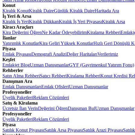
Konut
Kiralık Konut
Kiralık Daire
Günlük Kiralık Daire
Haritada Ara
İş Yeri & Arsa
Kiralık İş Yeri
Kiralık Dükkan
Kiralık İş Yeri Piyasası
Kiralık Arsa
Kiracı Araçları
Kira Değerini Öğren
Ne Kadar Ödeyebilirim
Kiralama Rehberi
Emlakj
İlanlar
Yatırımlık Konutlar
Kira Geliri Yüksek Konutlar
Hızlı Geri Dönüşlü K
Piyasa
Emlak Piyasası
Demografi Analizi
Değer Haritaları
Verilerimiz
Keşfet
Emlakjet Blog
Uzman Danışmanlar
GYF (Gayrimenkul Yatırım Fonu)
Rehberler
Satın Alma Rehberi
Satıcı Rehberi
Kiralama Rehberi
Konut Kredisi Re
Danışman Ara
Emlak Danışmanları
Emlak Ofisleri
Uzman Danışmanlar
Profesyoneller
Üyelik Paketleri
Reklam Çözümleri
Satış & Kiralama
Ücretsiz İlan Verin
Değerini Öğren
Danışman Bul
Uzman Danışmanlar
Profesyoneller
Üyelik Paketleri
Reklam Çözümleri
Piyasa
Satılık Konut Piyasası
Satılık Arsa Piyasası
Satılık Arazi Piyasası
Satılı