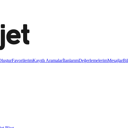
luştur
Favorilerim
Kayıtlı Aramalar
İlanlarım
Değerlemelerim
Mesajlar
Bi
et Blog