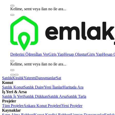
Kelime, semt veya ilan no ile ara...
Değerini Öğren
İlan Ver
Giriş Yap
Hesap Oluştur
Giriş Yap
Hesap O
Kelime, semt veya ilan no ile ara...
Satılık
Kiralık
Yatırım
Danışmanlar
Sat
Konut
Satılık Konut
Satılık Daire
Yeni İlanlar
Haritada Ara
İş Yeri & Arsa
Satılık İş Yeri
Satılık Dükkan
Satılık Arsa
Satılık Tarla
Projeler
Tüm Projeler
Ankara Konut Projeleri
Yeni Projeler
Kaynaklar
Satın Alma Rehberi
Konut Kredisi Rehberi
Uzman Danışmanlar
Emlakj