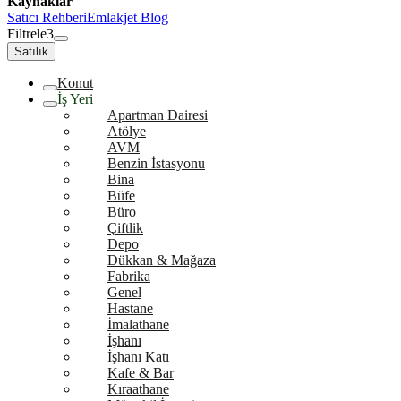
Kaynaklar
Satıcı Rehberi
Emlakjet Blog
Filtrele
3
Satılık
Konut
İş Yeri
Apartman Dairesi
Atölye
AVM
Benzin İstasyonu
Bina
Büfe
Büro
Çiftlik
Depo
Dükkan & Mağaza
Fabrika
Genel
Hastane
İmalathane
İşhanı
İşhanı Katı
Kafe & Bar
Kıraathane