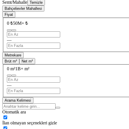
Semt/Mahalle
Temizle
Bahçelievler Mahallesi
Fiyat
0 ₺
50M+ ₺
—
Metrekare
Brüt m²
Net m²
0 m²
1B+ m²
—
Arama Kelimesi
Otomatik ara
İlan olmayan seçenekleri gizle