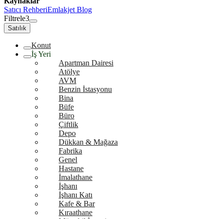
Kaynaklar
Satıcı Rehberi
Emlakjet Blog
Filtrele
3
Satılık
Konut
İş Yeri
Apartman Dairesi
Atölye
AVM
Benzin İstasyonu
Bina
Büfe
Büro
Çiftlik
Depo
Dükkan & Mağaza
Fabrika
Genel
Hastane
İmalathane
İşhanı
İşhanı Katı
Kafe & Bar
Kıraathane