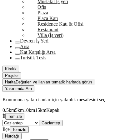
Müstakil İş yeri
Ofis
Plaza
Plaza Katı
Residence Katı & Ofisi
Restaurant
Villa (İş yeri)
Devren İş Yeri
Arsa
Kat Karşılığı Arsa
Turistik Tesis
Kiralık
Projeler
Harita
Değerleri ve ilanları tematik haritada görün
Yakınımda Ara
Konumuna yakın ilanlar için yakınlık mesafesini seç.
0.5km
5km
10km
15km
Kapalı
İl
Temizle
Gaziantep
İlçe
Temizle
Nurdağı