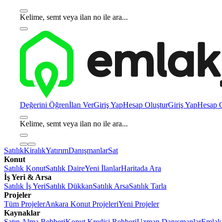
Kelime, semt veya ilan no ile ara...
Değerini Öğren
İlan Ver
Giriş Yap
Hesap Oluştur
Giriş Yap
Hesap O
Kelime, semt veya ilan no ile ara...
Satılık
Kiralık
Yatırım
Danışmanlar
Sat
Konut
Satılık Konut
Satılık Daire
Yeni İlanlar
Haritada Ara
İş Yeri & Arsa
Satılık İş Yeri
Satılık Dükkan
Satılık Arsa
Satılık Tarla
Projeler
Tüm Projeler
Ankara Konut Projeleri
Yeni Projeler
Kaynaklar
Satın Alma Rehberi
Konut Kredisi Rehberi
Uzman Danışmanlar
Emlakj