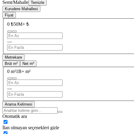
Semt/Mahalle
Temizle
Kurudere Mahallesi
Fiyat
0 ₺
50M+ ₺
—
Metrekare
Brüt m²
Net m²
0 m²
1B+ m²
—
Arama Kelimesi
Otomatik ara
İlan olmayan seçenekleri gizle