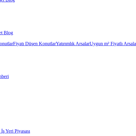
et Blog
onutlar
Fiyatı Düşen Konutlar
Yatırımlık Arsalar
Uygun m² Fiyatlı Arsala
hberi
k İş Yeri Piyasası