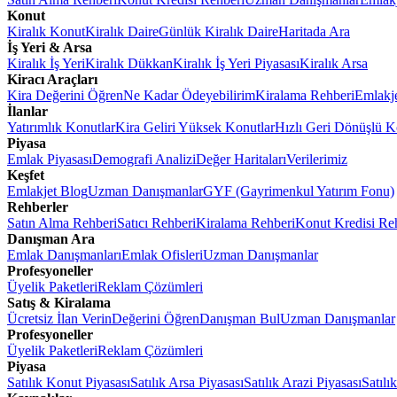
Konut
Kiralık Konut
Kiralık Daire
Günlük Kiralık Daire
Haritada Ara
İş Yeri & Arsa
Kiralık İş Yeri
Kiralık Dükkan
Kiralık İş Yeri Piyasası
Kiralık Arsa
Kiracı Araçları
Kira Değerini Öğren
Ne Kadar Ödeyebilirim
Kiralama Rehberi
Emlakj
İlanlar
Yatırımlık Konutlar
Kira Geliri Yüksek Konutlar
Hızlı Geri Dönüşlü K
Piyasa
Emlak Piyasası
Demografi Analizi
Değer Haritaları
Verilerimiz
Keşfet
Emlakjet Blog
Uzman Danışmanlar
GYF (Gayrimenkul Yatırım Fonu)
Rehberler
Satın Alma Rehberi
Satıcı Rehberi
Kiralama Rehberi
Konut Kredisi Re
Danışman Ara
Emlak Danışmanları
Emlak Ofisleri
Uzman Danışmanlar
Profesyoneller
Üyelik Paketleri
Reklam Çözümleri
Satış & Kiralama
Ücretsiz İlan Verin
Değerini Öğren
Danışman Bul
Uzman Danışmanlar
Profesyoneller
Üyelik Paketleri
Reklam Çözümleri
Piyasa
Satılık Konut Piyasası
Satılık Arsa Piyasası
Satılık Arazi Piyasası
Satılı