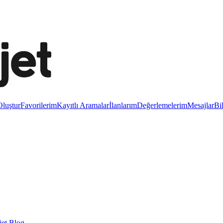
luştur
Favorilerim
Kayıtlı Aramalar
İlanlarım
Değerlemelerim
Mesajlar
Bi
et Blog