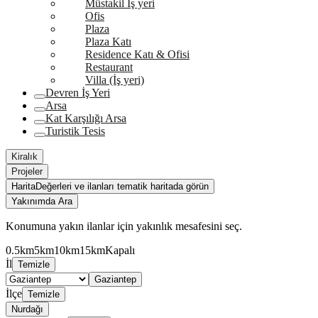
Müstakil İş yeri
Ofis
Plaza
Plaza Katı
Residence Katı & Ofisi
Restaurant
Villa (İş yeri)
Devren İş Yeri
Arsa
Kat Karşılığı Arsa
Turistik Tesis
Kiralık
Projeler
Harita
Değerleri ve ilanları tematik haritada görün
Yakınımda Ara
Konumuna yakın ilanlar için yakınlık mesafesini seç.
0.5km
5km
10km
15km
Kapalı
İl
Temizle
Gaziantep
İlçe
Temizle
Nurdağı