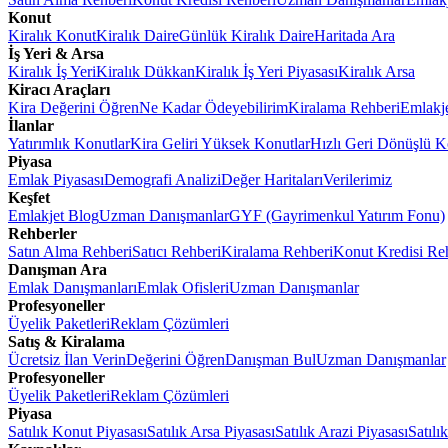
Konut
Kiralık Konut
Kiralık Daire
Günlük Kiralık Daire
Haritada Ara
İş Yeri & Arsa
Kiralık İş Yeri
Kiralık Dükkan
Kiralık İş Yeri Piyasası
Kiralık Arsa
Kiracı Araçları
Kira Değerini Öğren
Ne Kadar Ödeyebilirim
Kiralama Rehberi
Emlakj
İlanlar
Yatırımlık Konutlar
Kira Geliri Yüksek Konutlar
Hızlı Geri Dönüşlü K
Piyasa
Emlak Piyasası
Demografi Analizi
Değer Haritaları
Verilerimiz
Keşfet
Emlakjet Blog
Uzman Danışmanlar
GYF (Gayrimenkul Yatırım Fonu)
Rehberler
Satın Alma Rehberi
Satıcı Rehberi
Kiralama Rehberi
Konut Kredisi Re
Danışman Ara
Emlak Danışmanları
Emlak Ofisleri
Uzman Danışmanlar
Profesyoneller
Üyelik Paketleri
Reklam Çözümleri
Satış & Kiralama
Ücretsiz İlan Verin
Değerini Öğren
Danışman Bul
Uzman Danışmanlar
Profesyoneller
Üyelik Paketleri
Reklam Çözümleri
Piyasa
Satılık Konut Piyasası
Satılık Arsa Piyasası
Satılık Arazi Piyasası
Satılı