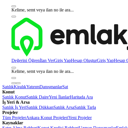
Kelime, semt veya ilan no ile ara...
Değerini Öğren
İlan Ver
Giriş Yap
Hesap Oluştur
Giriş Yap
Hesap O
Kelime, semt veya ilan no ile ara...
Satılık
Kiralık
Yatırım
Danışmanlar
Sat
Konut
Satılık Konut
Satılık Daire
Yeni İlanlar
Haritada Ara
İş Yeri & Arsa
Satılık İş Yeri
Satılık Dükkan
Satılık Arsa
Satılık Tarla
Projeler
Tüm Projeler
Ankara Konut Projeleri
Yeni Projeler
Kaynaklar
Satın Alma Rehberi
Konut Kredisi Rehberi
Uzman Danışmanlar
Emlakj