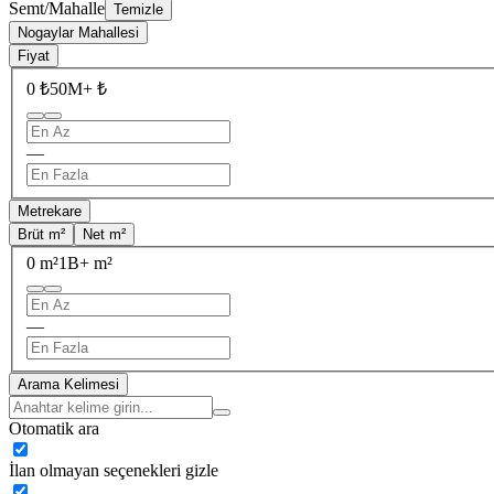
Semt/Mahalle
Temizle
Nogaylar Mahallesi
Fiyat
0 ₺
50M+ ₺
—
Metrekare
Brüt m²
Net m²
0 m²
1B+ m²
—
Arama Kelimesi
Otomatik ara
İlan olmayan seçenekleri gizle