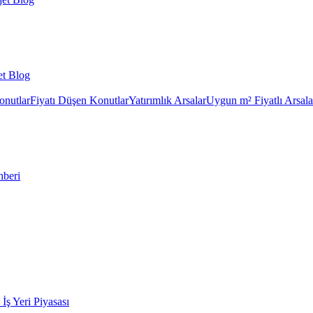
et Blog
onutlar
Fiyatı Düşen Konutlar
Yatırımlık Arsalar
Uygun m² Fiyatlı Arsala
hberi
k İş Yeri Piyasası