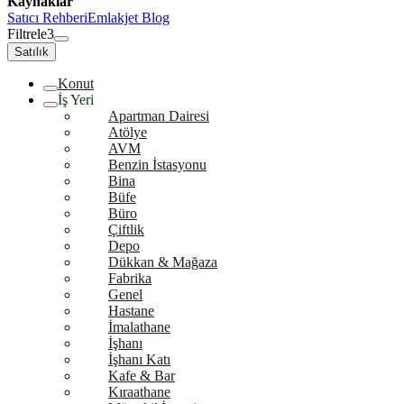
Kaynaklar
Satıcı Rehberi
Emlakjet Blog
Filtrele
3
Satılık
Konut
İş Yeri
Apartman Dairesi
Atölye
AVM
Benzin İstasyonu
Bina
Büfe
Büro
Çiftlik
Depo
Dükkan & Mağaza
Fabrika
Genel
Hastane
İmalathane
İşhanı
İşhanı Katı
Kafe & Bar
Kıraathane