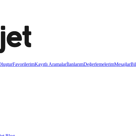
luştur
Favorilerim
Kayıtlı Aramalar
İlanlarım
Değerlemelerim
Mesajlar
Bi
et Blog