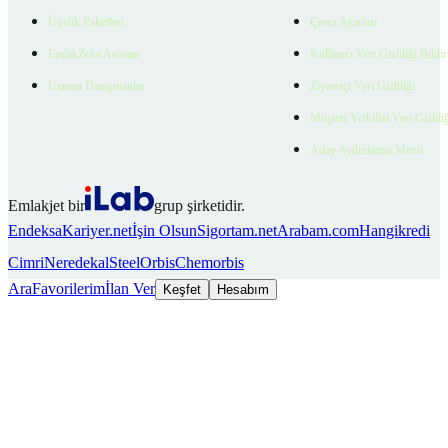
Üyelik Paketleri
Çerez Ayarları
EmlakZeka Asistan
Kullanıcı Veri Gizliliği Bildi
Uzman Danışmanlar
Ziyaretçi Veri Gizliliği
Müşteri Yetkilisi Veri Gizlili
Aday Aydınlatma Metni
Emlakjet bir
grup şirketidir.
Endeksa
Kariyer.net
İşin Olsun
Sigortam.net
Arabam.com
Hangikredi
Cimri
Neredekal
SteelOrbis
Chemorbis
Ara
Favorilerim
İlan Ver
Keşfet
Hesabım