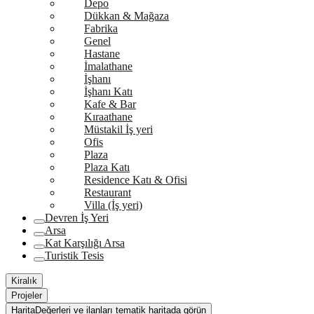
Depo
Dükkan & Mağaza
Fabrika
Genel
Hastane
İmalathane
İşhanı
İşhanı Katı
Kafe & Bar
Kıraathane
Müstakil İş yeri
Ofis
Plaza
Plaza Katı
Residence Katı & Ofisi
Restaurant
Villa (İş yeri)
Devren İş Yeri
Arsa
Kat Karşılığı Arsa
Turistik Tesis
Kiralık
Projeler
Harita
Değerleri ve ilanları tematik haritada görün