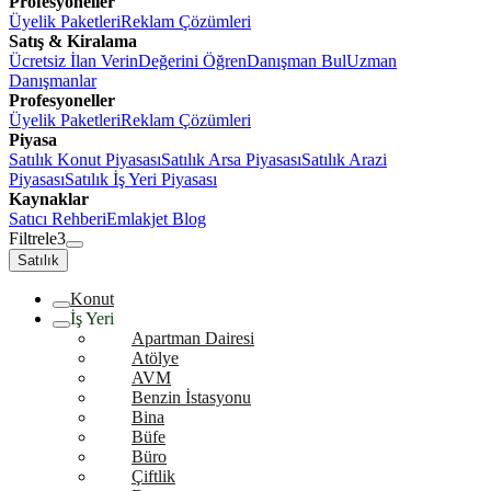
Profesyoneller
Üyelik Paketleri
Reklam Çözümleri
Satış & Kiralama
Ücretsiz İlan Verin
Değerini Öğren
Danışman Bul
Uzman
Danışmanlar
Profesyoneller
Üyelik Paketleri
Reklam Çözümleri
Piyasa
Satılık Konut Piyasası
Satılık Arsa Piyasası
Satılık Arazi
Piyasası
Satılık İş Yeri Piyasası
Kaynaklar
Satıcı Rehberi
Emlakjet Blog
Filtrele
3
Satılık
Konut
İş Yeri
Apartman Dairesi
Atölye
AVM
Benzin İstasyonu
Bina
Büfe
Büro
Çiftlik