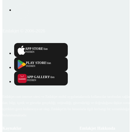
Emlakjet © 2006-2026
APP STORE
'dan
İNDİRİN
PLAY STORE
'dan
İNDİRİN
APP GALLERY
'den
İNDİRİN
Emlakjet.com internet sitesi ve Emlakjet mobil uygulamalarında kullanıcılar tarafından sağlana
ilan, bilgi, içerik ve görselin gerçekliği, orijinalliği, güvenilirliği ve doğruluğuna ilişkin soru
içerikleri giren kullanıcıya ait olup, Emlakjet'in bu hususlarla ilgili herhangi bir sorumluluğu
bulunmamaktadır.
Kaynaklar
Emlakjet Hakkında