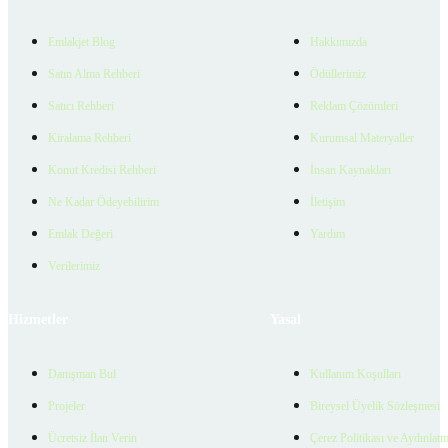
Emlakjet Blog
Hakkımızda
Satın Alma Rehberi
Ödüllerimiz
Satıcı Rehberi
Reklam Çözümleri
Kiralama Rehberi
Kurumsal Materyaller
Konut Kredisi Rehberi
İnsan Kaynakları
Ne Kadar Ödeyebilirim
İletişim
Emlak Değeri
Yardım
Verilerimiz
Hizmetler
Yasal
Danışman Bul
Kullanım Koşulları
Projeler
Bireysel Üyelik Sözleşmesi
Ücretsiz İlan Verin
Çerez Politikası ve Aydınlat