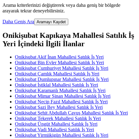
Arama kriterlerinizi değiştirerek veya daha geniş bir bölgede
arayarak tekrar deneyebilirsiniz.
Daha Geniş Ara
Aramayı Kaydet
Onikişubat Kapıkaya Mahallesi Satılık İş
Yeri İçindeki İlgili İlanlar
Onikişubat Akif İnan Mahallesi Satılık İş Yeri
Onikişubat Bin Evler Mahallesi Satılık İş Yeri
Onikişubat Cumhuriyet Mahallesi Satılık İş Yeri
Onikişubat Çamlık Mahallesi Satılık İş Yeri
Onikişubat Dumlupınar Mahallesi Satılık İş Yeri
Onikişubat İstiklal Mahallesi Satılık İş Yeri
Onikişubat Karamanlı Mahallesi Satılık İş Yeri
Onikişubat Mimar Sinan Mahallesi Satılık İş Yeri
Onikişubat Necip Fazıl Mahallesi Satılık İş Yeri
Onikişubat Şazi Bey Mahallesi Satılık İş Yeri
Onikişubat Şehit Abdullah Çavuş Mahallesi Satılık İş Yeri
Onikişubat Tekerek Mahallesi Satılık İş Yeri
Onikişubat Üngüt Mahallesi Satılık İş Yeri
Onikişubat Vadi Mahallesi Satılık İş Yeri
Onikişubat Yirmiikigün Mahallesi Satılık İş Yeri