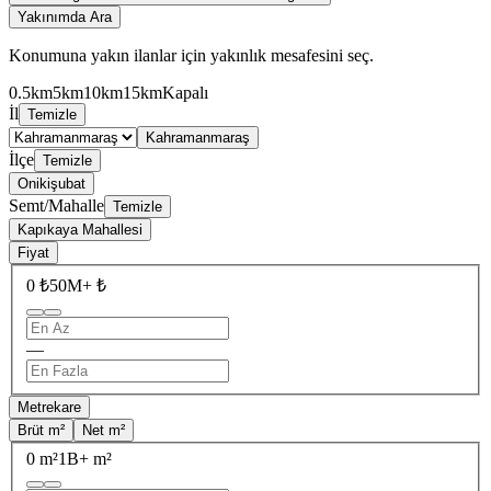
Yakınımda Ara
Konumuna yakın ilanlar için yakınlık mesafesini seç.
0.5km
5km
10km
15km
Kapalı
İl
Temizle
Kahramanmaraş
İlçe
Temizle
Onikişubat
Semt/Mahalle
Temizle
Kapıkaya Mahallesi
Fiyat
0 ₺
50M+ ₺
—
Metrekare
Brüt m²
Net m²
0 m²
1B+ m²