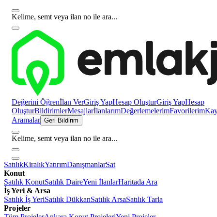
Kelime, semt veya ilan no ile ara...
Değerini Öğren
İlan Ver
Giriş Yap
Hesap Oluştur
Giriş Yap
Hesap
Oluştur
Bildirimler
Mesajlar
İlanlarım
Değerlemelerim
Favorilerim
Kayı
Aramalar
Geri Bildirim
Kelime, semt veya ilan no ile ara...
Satılık
Kiralık
Yatırım
Danışmanlar
Sat
Konut
Satılık Konut
Satılık Daire
Yeni İlanlar
Haritada Ara
İş Yeri & Arsa
Satılık İş Yeri
Satılık Dükkan
Satılık Arsa
Satılık Tarla
Projeler
Tüm Projeler
Ankara Konut Projeleri
Yeni Projeler