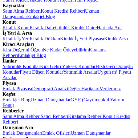
Kaynaklar
Satın Alma Rehberi
Konut Kredisi Rehberi
Uzman
Danışmanlar
Emlakjet Blog
Konut
Kiralık Konut
Kiralık Daire
Günlük Kiralık Daire
Haritada Ara
İş Yeri & Arsa
Kiralık İş Yeri
Kiralık Dükkan
Kiralık İş Yeri Piyasası
Kiralık Arsa
Kiracı Araçları
Kira Değerini Öğren
Ne Kadar Ödeyebilirim
Kiralama
Rehberi
Emlakjet Blog
İlanlar
Yatırımlık Konutlar
Kira Geliri Yüksek Konutlar
Hızlı Geri Dönüşlü
Konutlar
Fiyatı Düşen Konutlar
Yatırımlık Arsalar
Uygun m² Fiyatlı
Arsalar
Piyasa
Emlak Piyasası
Demografi Analizi
Değer Haritaları
Verilerimiz
Keşfet
Emlakjet Blog
Uzman Danışmanlar
GYF (Gayrimenkul Yatırım
Fonu)
Rehberler
Satın Alma Rehberi
Satıcı Rehberi
Kiralama Rehberi
Konut Kredisi
Rehberi
Danışman Ara
Emlak Danışmanları
Emlak Ofisleri
Uzman Danışmanlar