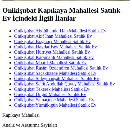
Onikişubat Kapıkaya Mahallesi Satılık
Ev İçindeki İlgili İlanlar
Onikişubat Abdülhamid Han Mahallesi Satılık Ev
Onikişubat Akif İnan Mahallesi Satılık Ev
Onikişubat Boğaziçi Mahallesi Satılık Ev
Onikişubat Haydar Bey Mahallesi Satılık Ev
Onikişubat Hürriyet Mahallesi Satılık Ev
Onikişubat Karamanlı Mahallesi Satılık Ev
Onikişubat Maarif Mahallesi Satılık Ev
Onikişubat Rasim Özdenören Mahallesi Satılık Ev
Onikişubat Saçaklızade Mahallesi Satılık Ev
Onikişubat Süleymanşah Mahallesi Satılık Ev
Onikişubat Şehit Abdullah Çavuş Mahallesi Satılık Ev
Onikişubat Tekerek Mahallesi Satılık Ev
Onikişubat Üngüt Mahallesi Satılık Ev
Onikişubat Yamaçtepe Mahallesi Satılık Ev
Onikişubat Yirmiikigün Mahallesi Satılık Ev
Kapıkaya Mahallesi
Analiz ve Araştırma Sayfaları