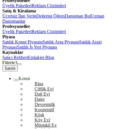
Profesyoneller
Üyelik Paketleri
Reklam Çözümleri
Satış & Kiralama
Ücretsiz İlan Verin
Değerini Öğren
Danışman Bul
Uzman
Danışmanlar
Profesyoneller
Üyelik Paketleri
Reklam Çözümleri
Piyasa
Satılık Konut Piyasası
Satılık Arsa Piyasası
Satılık Arazi
Piyasası
Satılık İş Yeri Piyasası
Kaynaklar
Satıcı Rehberi
Emlakjet Blog
Filtrele
3
Satılık
Konut
Bina
Çiftlik Evi
Dağ Evi
Daire
Devremülk
Kooperatif
Köşk
Köy Evi
Müstakil Ev