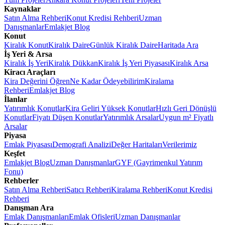
Kaynaklar
Satın Alma Rehberi
Konut Kredisi Rehberi
Uzman
Danışmanlar
Emlakjet Blog
Konut
Kiralık Konut
Kiralık Daire
Günlük Kiralık Daire
Haritada Ara
İş Yeri & Arsa
Kiralık İş Yeri
Kiralık Dükkan
Kiralık İş Yeri Piyasası
Kiralık Arsa
Kiracı Araçları
Kira Değerini Öğren
Ne Kadar Ödeyebilirim
Kiralama
Rehberi
Emlakjet Blog
İlanlar
Yatırımlık Konutlar
Kira Geliri Yüksek Konutlar
Hızlı Geri Dönüşlü
Konutlar
Fiyatı Düşen Konutlar
Yatırımlık Arsalar
Uygun m² Fiyatlı
Arsalar
Piyasa
Emlak Piyasası
Demografi Analizi
Değer Haritaları
Verilerimiz
Keşfet
Emlakjet Blog
Uzman Danışmanlar
GYF (Gayrimenkul Yatırım
Fonu)
Rehberler
Satın Alma Rehberi
Satıcı Rehberi
Kiralama Rehberi
Konut Kredisi
Rehberi
Danışman Ara
Emlak Danışmanları
Emlak Ofisleri
Uzman Danışmanlar