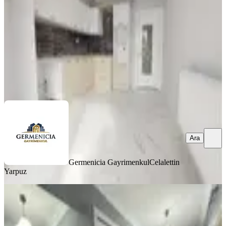
3+1
·
150 m²
·
3. Kat
·
07.08.2026
5.150.000 ₺
Germenicia Gayrimenkul
Celalettin Yarpuz
Ara
Ara
Germenicia Gayrimenkul
Celalettin
Yarpuz
YENİ
Germenıcıa'dan Boğaziçi'nde Satılık
Geniş 3+1 Daire