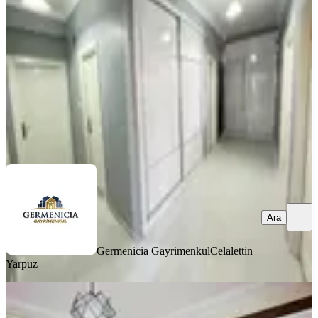
Onikişubat, Boğaziçi Mahallesi
3+1
·
170 m²
·
3. Kat
·
07.08.2026
3.900.000 ₺
Germenicia Gayrimenkul
Celalettin Yarpuz
Ara
Ara
Germenicia Gayrimenkul
Celalettin
Yarpuz
YENİ
Yıldırım Emlakta Fırsat 2+1 Satılık