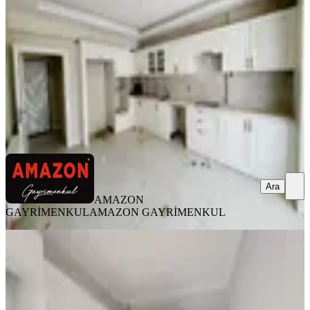
4+1
·
225 m²
·
7. Kat
·
07.08.2026
5.875.000 ₺
AMAZON GAYRİMENKUL
AMAZON GAYRİMENKUL
Ara
Ara
AMAZON
GAYRİMENKUL
AMAZON GAYRİMENKUL
YENİ
Germenicia'dan Hürriyet Mh.de İyi
Lokasyonda Geniş Satılık 3+1
Onikişubat, Hürriyet Mahallesi