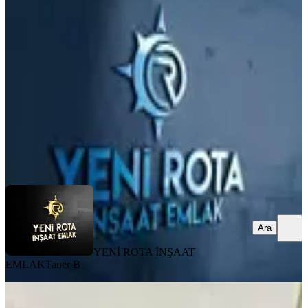
1+1
Onikişubat, Yamaçtepe Mahallesi
1+1
·
55 m²
·
7. Kat
·
03.08.2026
2.300.000 ₺
YENİ ROTA İNŞAAT EMLAK
Taner B
Ara
Ara
YENİ ROTA İNŞAAT
EMLAK
Taner B
MANZARALI
Yeni Rota'dan Merkezi Konumda