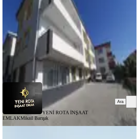
Mimari-az Katlı-satılık 3+1 Daire
Onikişubat, Piri Reis Mahallesi
3+1
·
145 m²
·
Düz Giriş (Zemin)
·
07.08.2026
3.750.000 ₺
YENİ ROTA İNŞAAT EMLAK
Mikail Barışık
Ara
Ara
YENİ ROTA İNŞAAT
EMLAK
Mikail Barışık
BALKONLU
Maraş Park Rezidansda Satlık 4+1