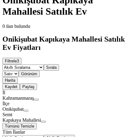
Mahallesi Satılık Ev
0
ilan bulundu
Onikişubat Kapıkaya Mahallesi Satılık
Ev Fiyatları
Filtrele
3
Sırala
Görünüm
Harita
Kaydet
Paylaş
İl
Kahramanmaraş
İlçe
Onikişubat
Semt
Kapıkaya Mahallesi
Tümünü Temizle
Tüm İlanlar