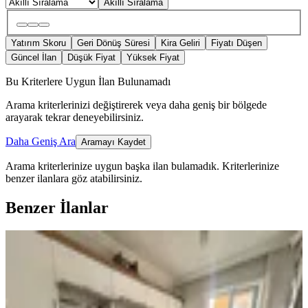
Akıllı Sıralama
Yatırım Skoru
Geri Dönüş Süresi
Kira Geliri
Fiyatı Düşen
Güncel İlan
Düşük Fiyat
Yüksek Fiyat
Bu Kriterlere Uygun İlan Bulunamadı
Arama kriterlerinizi değiştirerek veya daha geniş bir bölgede
arayarak tekrar deneyebilirsiniz.
Daha Geniş Ara
Aramayı Kaydet
Arama kriterlerinize uygun başka ilan bulamadık.
Kriterlerinize
benzer ilanlara göz atabilirsiniz.
Benzer İlanlar
YENİ
Çetin Gayrimenkul'den Agcalı Yoluna
Yakın Satılık Geniş 3+1 Dair
Onikişubat, Piri Reis Mahallesi