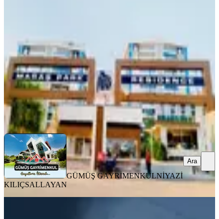
Lüks Daire
Onikişubat, Yamaçtepe Mahallesi
4+1
·
300 m²
·
6. Kat
·
04.08.2026
10.400.000 ₺
GÜMÜŞ GAYRİMENKUL
NİYAZİ KILIÇSALLAYAN
Ara
Ara
GÜMÜŞ GAYRİMENKUL
NİYAZİ
KILIÇSALLAYAN
MANZARALI
Yeni Rotadan Üniversite Bölgesi Satlık