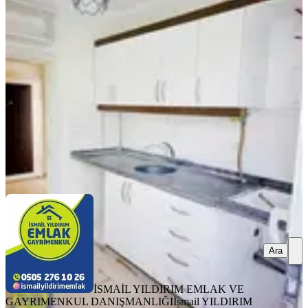
Daire Orman Bölge Kavşağında
Onikişubat, Ertuğrul Gazi Mahallesi
2+1
·
95 m²
·
Bahçe katı
·
07.08.2026
1.900.000 ₺
İSMAİL YILDIRIM EMLAK VE GAYRIMENKUL
DANIŞMANLIĞI
İsmail YILDIRIM
Ara
Ara
İSMAİL YILDIRIM EMLAK VE
GAYRIMENKUL DANIŞMANLIĞI
İsmail YILDIRIM