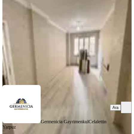
Konumda Satılık Geniş 2+1 Daire
Onikişubat, Şehit Evliya Mahallesi
2+1
·
130 m²
·
Bodrum Kat
·
01.08.2026
1.950.000 ₺
Germenicia Gayrimenkul
Celalettin Yarpuz
Ara
Ara
Germenicia Gayrimenkul
Celalettin
Yarpuz