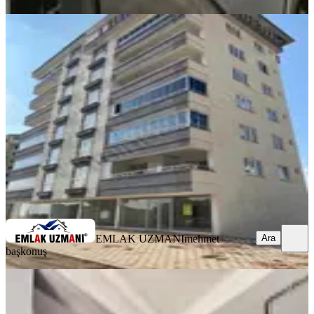
YENİ
Yamaçtepe'de Fırsat Daire 3+1
Onikişubat, Yamaçtepe Mahallesi
3+1
·
140 m²
·
6. Kat
·
05.08.2026
4.250.000 ₺
EMLAK UZMANI
mehmet başkonuş
Ara
EMLAK UZMANI
mehmet
Ara
başkonuş
MANZARALI
Yeni Rota'dan Üniversite Yakını 2+0
Satılık Daire