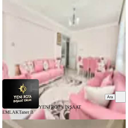
Satlık Geniş 3+1 Daire
Onikişubat, Necip Fazıl Mahallesi
3+1
·
150 m²
·
4. Kat
·
03.08.2026
3.850.000 ₺
YENİ ROTA İNŞAAT EMLAK
Taner B
Ara
Ara
YENİ ROTA İNŞAAT
EMLAK
Taner B
MANZARALI
Germenıcıa'dan Merkeze Yakın