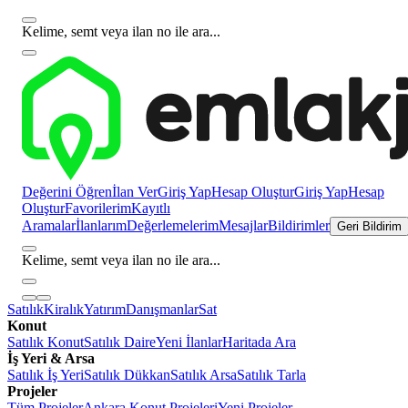
Kelime, semt veya ilan no ile ara...
Değerini Öğren
İlan Ver
Giriş Yap
Hesap Oluştur
Giriş Yap
Hesap
Oluştur
Favorilerim
Kayıtlı
Aramalar
İlanlarım
Değerlemelerim
Mesajlar
Bildirimler
Geri Bildirim
Kelime, semt veya ilan no ile ara...
Satılık
Kiralık
Yatırım
Danışmanlar
Sat
Konut
Satılık Konut
Satılık Daire
Yeni İlanlar
Haritada Ara
İş Yeri & Arsa
Satılık İş Yeri
Satılık Dükkan
Satılık Arsa
Satılık Tarla
Projeler
Tüm Projeler
Ankara Konut Projeleri
Yeni Projeler