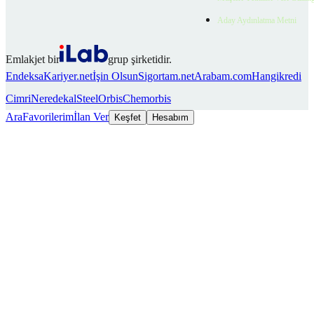
Aday Aydınlatma Metni
Emlakjet bir
grup şirketidir.
Endeksa
Kariyer.net
İşin Olsun
Sigortam.net
Arabam.com
Hangikredi
Cimri
Neredekal
SteelOrbis
Chemorbis
Ara
Favorilerim
İlan Ver
Keşfet
Hesabım