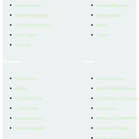
Kiralama Rehberi
Kurumsal Materyaller
Konut Kredisi Rehberi
İnsan Kaynakları
Ne Kadar Ödeyebilirim
İletişim
Emlak Değeri
Yardım
Verilerimiz
Hizmetler
Yasal
Danışman Bul
Kullanım Koşulları
Projeler
Bireysel Üyelik Sözleşmesi
Ücretsiz İlan Verin
Çerez Politikası ve Aydınlat
Üyelik Paketleri
Çerez Ayarları
EmlakZeka Asistan
Kullanıcı Veri Gizliliği Bildi
Uzman Danışmanlar
Ziyaretçi Veri Gizliliği
Müşteri Yetkilisi Veri Gizlili