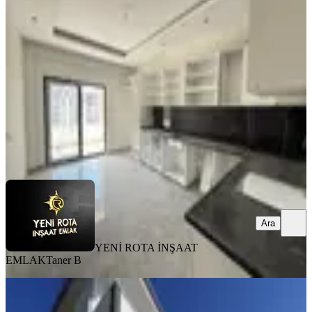
Onikişubat, Vadi Mahallesi
4+1
·
250 m²
·
2. Kat
·
07.08.2026
7.750.000 ₺
YENİ ROTA İNŞAAT EMLAK
Taner B
Ara
Ara
YENİ ROTA İNŞAAT
EMLAK
Taner B
SIFIR BİNA
Yeni Rota'dan Sıfır Yapı-yatay