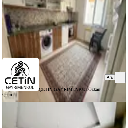
3+1
·
150 m²
·
5. Kat
·
08.08.2026
2.695.000 ₺
ÇETİN GAYRİMENKUL
Özkan Çetin
Ara
Ara
ÇETİN GAYRİMENKUL
Özkan
Çetin
YENİ
Amazon'dan Gözde Semtte Havuzlu
Site'de Sıfır Yapı Satılık Daire
Onikişubat, Yamaçtepe Mahallesi