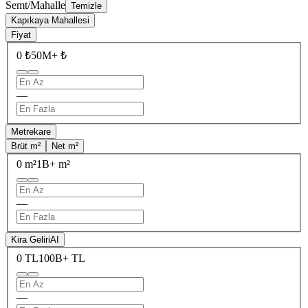
Semt/Mahalle
Temizle
Kapıkaya Mahallesi
Fiyat
0 ₺
50M+ ₺
—
Metrekare
Brüt m²
Net m²
0 m²
1B+ m²
—
Kira Geliri
AI
0 TL
100B+ TL
—