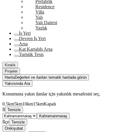
Prefabrik
Residence
Villa
Yalı
Yalı Dairesi
Yazlık
İş Yeri
Devren İş Yeri
Arsa
Kat Karşılığı Arsa
Turistik Tesis
Kiralık
Projeler
Harita
Değerleri ve ilanları tematik haritada görün
Yakınımda Ara
Konumuna yakın ilanlar için yakınlık mesafesini seç.
0.5km
5km
10km
15km
Kapalı
İl
Temizle
Kahramanmaraş
İlçe
Temizle
Onikişubat