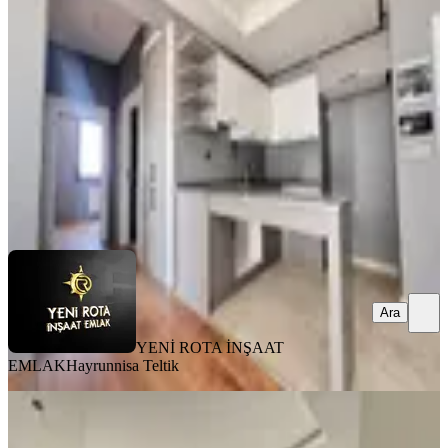
Onikişubat, Maarif Mahallesi
2+0
·
85 m²
·
5. Kat
·
07.08.2026
3.150.000 ₺
YENİ ROTA İNŞAAT EMLAK
Hayrunnisa Teltik
Ara
Ara
YENİ ROTA İNŞAAT
EMLAK
Hayrunnisa Teltik
SIFIR BİNA
Yeni Rota'dan Yeni Yapım Çift
Balkonlu Geniş Satlık 4+1 Daire