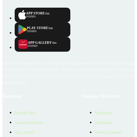
APP STORE
'dan
İNDİRİN
PLAY STORE
'dan
İNDİRİN
APP GALLERY
'den
İNDİRİN
Emlakjet.com internet sitesi ve Emlakjet mobil uygulamalarında kullanıcılar tarafından sağlana
ilan, bilgi, içerik ve görselin gerçekliği, orijinalliği, güvenilirliği ve doğruluğuna ilişkin soru
içerikleri giren kullanıcıya ait olup, Emlakjet'in bu hususlarla ilgili herhangi bir sorumluluğu
bulunmamaktadır.
Kaynaklar
Emlakjet Hakkında
Emlakjet Blog
Hakkımızda
Satın Alma Rehberi
Ödüllerimiz
Satıcı Rehberi
Reklam Çözümleri