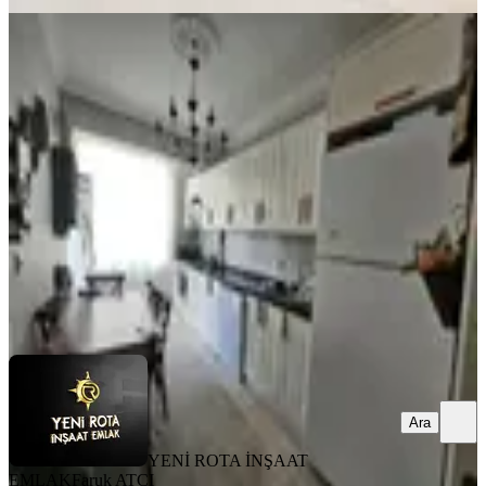
YENİ
Yeni Rota Emlaktan Merkezi
Konumda Satılık 3+1 Daire
Onikişubat, Akif İnan Mahallesi
3+1
·
150 m²
·
1. Kat
·
05.08.2026
3.400.000 ₺
YENİ ROTA İNŞAAT EMLAK
Faruk ATCI
Ara
Ara
YENİ ROTA İNŞAAT
EMLAK
Faruk ATCI