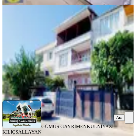
YENİ
Satlık 2 Katlı, 2 Ayrı Tapulu, Müstakil
Lüks Bina
Onikişubat, Süleymanşah Mahallesi
3+1
·
160 m²
·
06.08.2026
7.300.000 ₺
GÜMÜŞ GAYRİMENKUL
NİYAZİ KILIÇSALLAYAN
Ara
Ara
GÜMÜŞ GAYRİMENKUL
NİYAZİ
KILIÇSALLAYAN