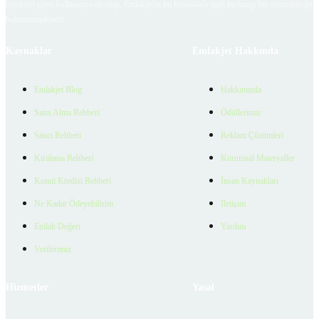
içerikleri giren kullanıcıya ait olup, Emlakjet'in bu hususlarla ilgili herhangi bir sorumluluğu
bulunmamaktadır.
Kaynaklar
Emlakjet Hakkında
Emlakjet Blog
Hakkımızda
Satın Alma Rehberi
Ödüllerimiz
Satıcı Rehberi
Reklam Çözümleri
Kiralama Rehberi
Kurumsal Materyaller
Konut Kredisi Rehberi
İnsan Kaynakları
Ne Kadar Ödeyebilirim
İletişim
Emlak Değeri
Yardım
Verilerimiz
Hizmetler
Yasal