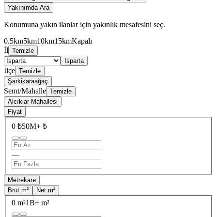
Yakınımda Ara
Konumuna yakın ilanlar için yakınlık mesafesini seç.
0.5km
5km
10km
15km
Kapalı
İl
Temizle
Isparta
İlçe
Temizle
Şarkikaraağaç
Semt/Mahalle
Temizle
Alcıklar Mahallesi
Fiyat
0 ₺
50M+ ₺
—
Metrekare
Brüt m²
Net m²
0 m²
1B+ m²