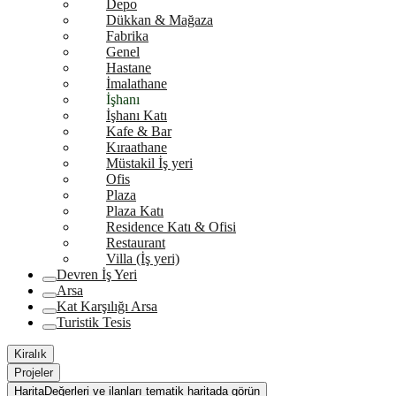
Depo
Dükkan & Mağaza
Fabrika
Genel
Hastane
İmalathane
İşhanı
İşhanı Katı
Kafe & Bar
Kıraathane
Müstakil İş yeri
Ofis
Plaza
Plaza Katı
Residence Katı & Ofisi
Restaurant
Villa (İş yeri)
Devren İş Yeri
Arsa
Kat Karşılığı Arsa
Turistik Tesis
Kiralık
Projeler
Harita
Değerleri ve ilanları tematik haritada görün