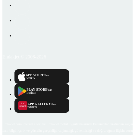
Emlakjet © 2006-2026
APP STORE
'dan
İNDİRİN
PLAY STORE
'dan
İNDİRİN
APP GALLERY
'den
İNDİRİN
Emlakjet.com internet sitesi ve Emlakjet mobil uygulamalarında kullanıcılar tarafından sağlana
ilan, bilgi, içerik ve görselin gerçekliği, orijinalliği, güvenilirliği ve doğruluğuna ilişkin soru