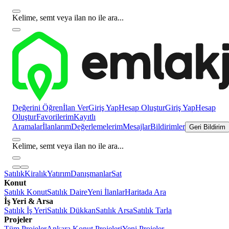
Kelime, semt veya ilan no ile ara...
Değerini Öğren
İlan Ver
Giriş Yap
Hesap Oluştur
Giriş Yap
Hesap
Oluştur
Favorilerim
Kayıtlı
Aramalar
İlanlarım
Değerlemelerim
Mesajlar
Bildirimler
Geri Bildirim
Kelime, semt veya ilan no ile ara...
Satılık
Kiralık
Yatırım
Danışmanlar
Sat
Konut
Satılık Konut
Satılık Daire
Yeni İlanlar
Haritada Ara
İş Yeri & Arsa
Satılık İş Yeri
Satılık Dükkan
Satılık Arsa
Satılık Tarla
Projeler
Tüm Projeler
Ankara Konut Projeleri
Yeni Projeler