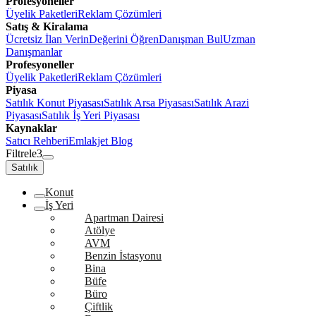
Profesyoneller
Üyelik Paketleri
Reklam Çözümleri
Satış & Kiralama
Ücretsiz İlan Verin
Değerini Öğren
Danışman Bul
Uzman
Danışmanlar
Profesyoneller
Üyelik Paketleri
Reklam Çözümleri
Piyasa
Satılık Konut Piyasası
Satılık Arsa Piyasası
Satılık Arazi
Piyasası
Satılık İş Yeri Piyasası
Kaynaklar
Satıcı Rehberi
Emlakjet Blog
Filtrele
3
Satılık
Konut
İş Yeri
Apartman Dairesi
Atölye
AVM
Benzin İstasyonu
Bina
Büfe
Büro
Çiftlik