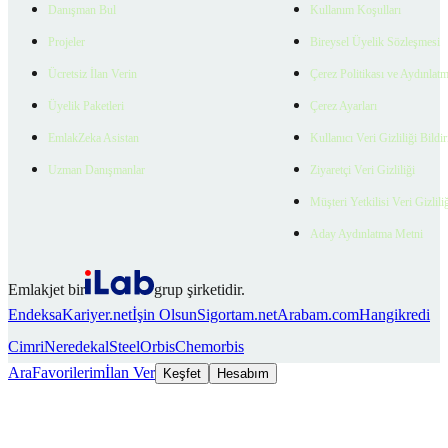
Danışman Bul
Kullanım Koşulları
Projeler
Bireysel Üyelik Sözleşmesi
Ücretsiz İlan Verin
Çerez Politikası ve Aydınlat
Üyelik Paketleri
Çerez Ayarları
EmlakZeka Asistan
Kullanıcı Veri Gizliliği Bildi
Uzman Danışmanlar
Ziyaretçi Veri Gizliliği
Müşteri Yetkilisi Veri Gizlili
Aday Aydınlatma Metni
Emlakjet bir
grup şirketidir.
Endeksa
Kariyer.net
İşin Olsun
Sigortam.net
Arabam.com
Hangikredi
Cimri
Neredekal
SteelOrbis
Chemorbis
Ara
Favorilerim
İlan Ver
Keşfet
Hesabım