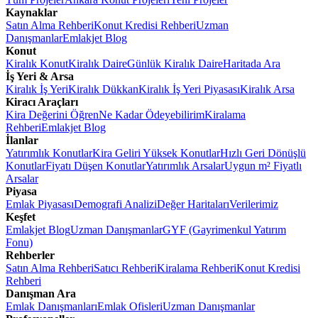
Kaynaklar
Satın Alma Rehberi
Konut Kredisi Rehberi
Uzman
Danışmanlar
Emlakjet Blog
Konut
Kiralık Konut
Kiralık Daire
Günlük Kiralık Daire
Haritada Ara
İş Yeri & Arsa
Kiralık İş Yeri
Kiralık Dükkan
Kiralık İş Yeri Piyasası
Kiralık Arsa
Kiracı Araçları
Kira Değerini Öğren
Ne Kadar Ödeyebilirim
Kiralama
Rehberi
Emlakjet Blog
İlanlar
Yatırımlık Konutlar
Kira Geliri Yüksek Konutlar
Hızlı Geri Dönüşlü
Konutlar
Fiyatı Düşen Konutlar
Yatırımlık Arsalar
Uygun m² Fiyatlı
Arsalar
Piyasa
Emlak Piyasası
Demografi Analizi
Değer Haritaları
Verilerimiz
Keşfet
Emlakjet Blog
Uzman Danışmanlar
GYF (Gayrimenkul Yatırım
Fonu)
Rehberler
Satın Alma Rehberi
Satıcı Rehberi
Kiralama Rehberi
Konut Kredisi
Rehberi
Danışman Ara
Emlak Danışmanları
Emlak Ofisleri
Uzman Danışmanlar