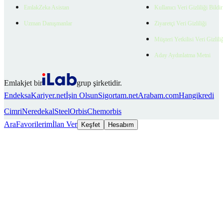
EmlakZeka Asistan
Kullanıcı Veri Gizliliği Bildi
Uzman Danışmanlar
Ziyaretçi Veri Gizliliği
Müşteri Yetkilisi Veri Gizlili
Aday Aydınlatma Metni
Emlakjet bir
grup şirketidir.
Endeksa
Kariyer.net
İşin Olsun
Sigortam.net
Arabam.com
Hangikredi
Cimri
Neredekal
SteelOrbis
Chemorbis
Ara
Favorilerim
İlan Ver
Keşfet
Hesabım