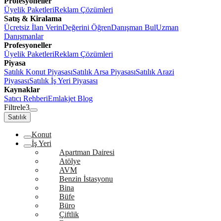
Profesyoneller
Üyelik Paketleri
Reklam Çözümleri
Satış & Kiralama
Ücretsiz İlan Verin
Değerini Öğren
Danışman Bul
Uzman
Danışmanlar
Profesyoneller
Üyelik Paketleri
Reklam Çözümleri
Piyasa
Satılık Konut Piyasası
Satılık Arsa Piyasası
Satılık Arazi
Piyasası
Satılık İş Yeri Piyasası
Kaynaklar
Satıcı Rehberi
Emlakjet Blog
Filtrele
3
Satılık
Konut
İş Yeri
Apartman Dairesi
Atölye
AVM
Benzin İstasyonu
Bina
Büfe
Büro
Çiftlik