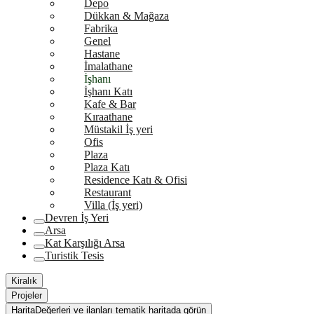
Depo
Dükkan & Mağaza
Fabrika
Genel
Hastane
İmalathane
İşhanı
İşhanı Katı
Kafe & Bar
Kıraathane
Müstakil İş yeri
Ofis
Plaza
Plaza Katı
Residence Katı & Ofisi
Restaurant
Villa (İş yeri)
Devren İş Yeri
Arsa
Kat Karşılığı Arsa
Turistik Tesis
Kiralık
Projeler
Harita
Değerleri ve ilanları tematik haritada görün