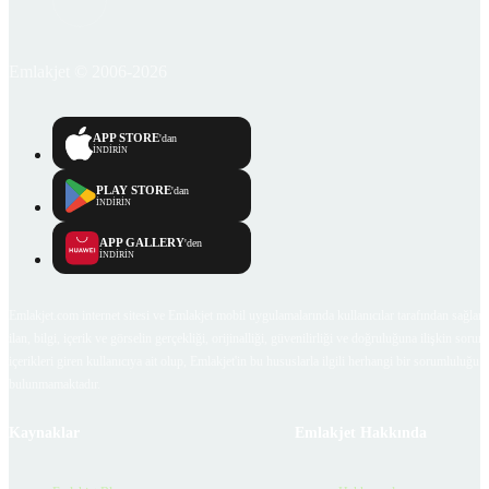
Emlakjet © 2006-2026
APP STORE
'dan
İNDİRİN
PLAY STORE
'dan
İNDİRİN
APP GALLERY
'den
İNDİRİN
Emlakjet.com internet sitesi ve Emlakjet mobil uygulamalarında kullanıcılar tarafından sağlana
ilan, bilgi, içerik ve görselin gerçekliği, orijinalliği, güvenilirliği ve doğruluğuna ilişkin soru
içerikleri giren kullanıcıya ait olup, Emlakjet'in bu hususlarla ilgili herhangi bir sorumluluğu
bulunmamaktadır.
Kaynaklar
Emlakjet Hakkında