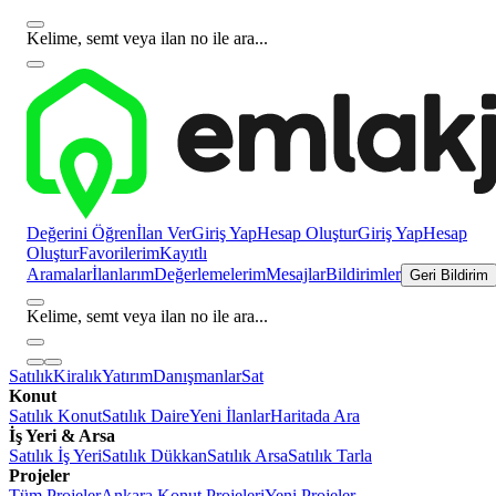
Kelime, semt veya ilan no ile ara...
Değerini Öğren
İlan Ver
Giriş Yap
Hesap Oluştur
Giriş Yap
Hesap
Oluştur
Favorilerim
Kayıtlı
Aramalar
İlanlarım
Değerlemelerim
Mesajlar
Bildirimler
Geri Bildirim
Kelime, semt veya ilan no ile ara...
Satılık
Kiralık
Yatırım
Danışmanlar
Sat
Konut
Satılık Konut
Satılık Daire
Yeni İlanlar
Haritada Ara
İş Yeri & Arsa
Satılık İş Yeri
Satılık Dükkan
Satılık Arsa
Satılık Tarla
Projeler
Tüm Projeler
Ankara Konut Projeleri
Yeni Projeler