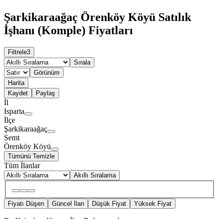
Şarkikaraağaç Örenköy Köyü Satılık
İşhanı (Komple) Fiyatları
Filtrele
3
Sırala
Görünüm
Harita
Kaydet
Paylaş
İl
Isparta
İlçe
Şarkikaraağaç
Semt
Örenköy Köyü
Tümünü Temizle
Tüm İlanlar
Akıllı Sıralama
Fiyatı Düşen
Güncel İlan
Düşük Fiyat
Yüksek Fiyat