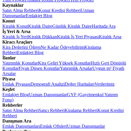
Kaynaklar
Satın Alma Rehberi
Konut Kredisi Rehberi
Uzman
Danışmanlar
Emlakjet Blog
Konut
Kiralık Konut
Kiralık Daire
Günlük Kiralık Daire
Haritada Ara
İş Yeri & Arsa
Kiralık İş Yeri
Kiralık Dükkan
Kiralık İş Yeri Piyasası
Kiralık Arsa
Kiracı Araçları
Kira Değerini Öğren
Ne Kadar Ödeyebilirim
Kiralama
Rehberi
Emlakjet Blog
İlanlar
Yatırımlık Konutlar
Kira Geliri Yüksek Konutlar
Hızlı Geri Dönüşlü
Konutlar
Fiyatı Düşen Konutlar
Yatırımlık Arsalar
Uygun m² Fiyatlı
Arsalar
Piyasa
Emlak Piyasası
Demografi Analizi
Değer Haritaları
Verilerimiz
Keşfet
Emlakjet Blog
Uzman Danışmanlar
GYF (Gayrimenkul Yatırım
Fonu)
Rehberler
Satın Alma Rehberi
Satıcı Rehberi
Kiralama Rehberi
Konut Kredisi
Rehberi
Danışman Ara
Emlak Danışmanları
Emlak Ofisleri
Uzman Danışmanlar