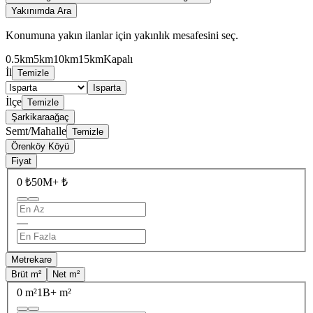
Yakınımda Ara
Konumuna yakın ilanlar için yakınlık mesafesini seç.
0.5km
5km
10km
15km
Kapalı
İl
Temizle
Isparta
İlçe
Temizle
Şarkikaraağaç
Semt/Mahalle
Temizle
Örenköy Köyü
Fiyat
0 ₺
50M+ ₺
—
Metrekare
Brüt m²
Net m²
0 m²
1B+ m²