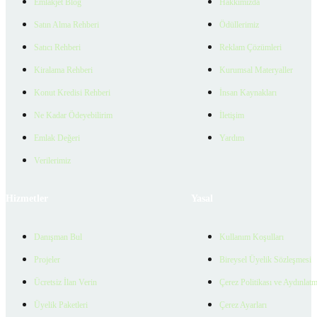
Emlakjet Blog
Hakkımızda
Satın Alma Rehberi
Ödüllerimiz
Satıcı Rehberi
Reklam Çözümleri
Kiralama Rehberi
Kurumsal Materyaller
Konut Kredisi Rehberi
İnsan Kaynakları
Ne Kadar Ödeyebilirim
İletişim
Emlak Değeri
Yardım
Verilerimiz
Hizmetler
Yasal
Danışman Bul
Kullanım Koşulları
Projeler
Bireysel Üyelik Sözleşmesi
Ücretsiz İlan Verin
Çerez Politikası ve Aydınlat
Üyelik Paketleri
Çerez Ayarları