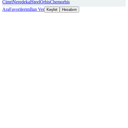
Cimri
Neredekal
SteelOrbis
Chemorbis
Ara
Favorilerim
İlan Ver
Keşfet
Hesabım