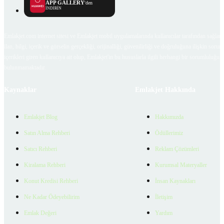
APP GALLERY
'den
İNDİRİN
Emlakjet.com internet sitesi ve Emlakjet mobil uygulamalarında kullanıcılar tarafından sağlana
ilan, bilgi, içerik ve görselin gerçekliği, orijinalliği, güvenilirliği ve doğruluğuna ilişkin soru
içerikleri giren kullanıcıya ait olup, Emlakjet'in bu hususlarla ilgili herhangi bir sorumluluğu
bulunmamaktadır.
Kaynaklar
Emlakjet Hakkında
Emlakjet Blog
Hakkımızda
Satın Alma Rehberi
Ödüllerimiz
Satıcı Rehberi
Reklam Çözümleri
Kiralama Rehberi
Kurumsal Materyaller
Konut Kredisi Rehberi
İnsan Kaynakları
Ne Kadar Ödeyebilirim
İletişim
Emlak Değeri
Yardım