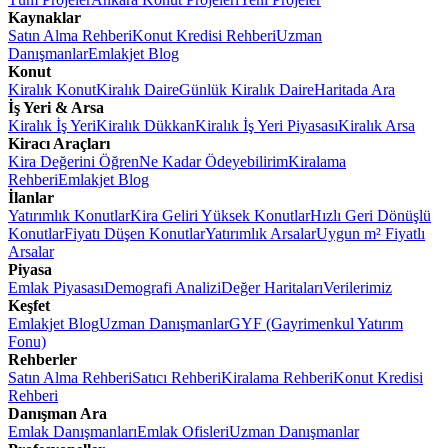
Kaynaklar
Satın Alma Rehberi
Konut Kredisi Rehberi
Uzman
Danışmanlar
Emlakjet Blog
Konut
Kiralık Konut
Kiralık Daire
Günlük Kiralık Daire
Haritada Ara
İş Yeri & Arsa
Kiralık İş Yeri
Kiralık Dükkan
Kiralık İş Yeri Piyasası
Kiralık Arsa
Kiracı Araçları
Kira Değerini Öğren
Ne Kadar Ödeyebilirim
Kiralama
Rehberi
Emlakjet Blog
İlanlar
Yatırımlık Konutlar
Kira Geliri Yüksek Konutlar
Hızlı Geri Dönüşlü
Konutlar
Fiyatı Düşen Konutlar
Yatırımlık Arsalar
Uygun m² Fiyatlı
Arsalar
Piyasa
Emlak Piyasası
Demografi Analizi
Değer Haritaları
Verilerimiz
Keşfet
Emlakjet Blog
Uzman Danışmanlar
GYF (Gayrimenkul Yatırım
Fonu)
Rehberler
Satın Alma Rehberi
Satıcı Rehberi
Kiralama Rehberi
Konut Kredisi
Rehberi
Danışman Ara
Emlak Danışmanları
Emlak Ofisleri
Uzman Danışmanlar