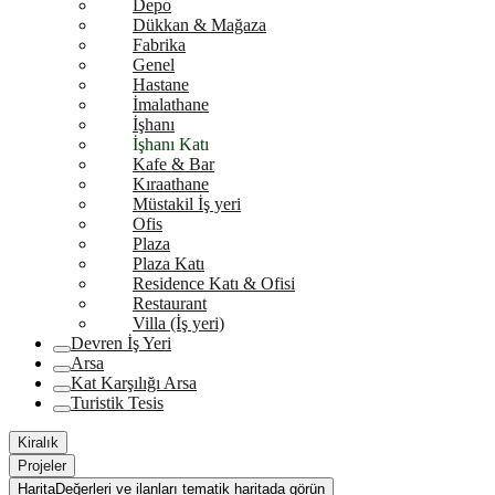
Depo
Dükkan & Mağaza
Fabrika
Genel
Hastane
İmalathane
İşhanı
İşhanı Katı
Kafe & Bar
Kıraathane
Müstakil İş yeri
Ofis
Plaza
Plaza Katı
Residence Katı & Ofisi
Restaurant
Villa (İş yeri)
Devren İş Yeri
Arsa
Kat Karşılığı Arsa
Turistik Tesis
Kiralık
Projeler
Harita
Değerleri ve ilanları tematik haritada görün