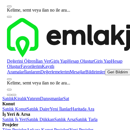
Kelime, semt veya ilan no ile ara...
Değerini Öğren
İlan Ver
Giriş Yap
Hesap Oluştur
Giriş Yap
Hesap
Oluştur
Favorilerim
Kayıtlı
Aramalar
İlanlarım
Değerlemelerim
Mesajlar
Bildirimler
Geri Bildirim
Kelime, semt veya ilan no ile ara...
Satılık
Kiralık
Yatırım
Danışmanlar
Sat
Konut
Satılık Konut
Satılık Daire
Yeni İlanlar
Haritada Ara
İş Yeri & Arsa
Satılık İş Yeri
Satılık Dükkan
Satılık Arsa
Satılık Tarla
Projeler
Tüm Projeler
Ankara Konut Projeleri
Yeni Projeler