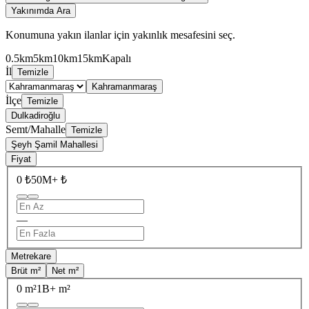
Yakınımda Ara
Konumuna yakın ilanlar için yakınlık mesafesini seç.
0.5km
5km
10km
15km
Kapalı
İl
Temizle
Kahramanmaraş
İlçe
Temizle
Dulkadiroğlu
Semt/Mahalle
Temizle
Şeyh Şamil Mahallesi
Fiyat
0 ₺
50M+ ₺
—
Metrekare
Brüt m²
Net m²
0 m²
1B+ m²