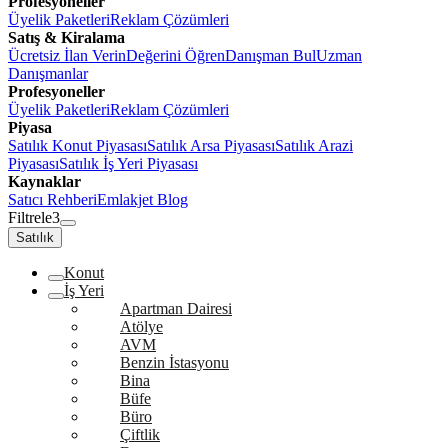
Profesyoneller
Üyelik Paketleri
Reklam Çözümleri
Satış & Kiralama
Ücretsiz İlan Verin
Değerini Öğren
Danışman Bul
Uzman
Danışmanlar
Profesyoneller
Üyelik Paketleri
Reklam Çözümleri
Piyasa
Satılık Konut Piyasası
Satılık Arsa Piyasası
Satılık Arazi
Piyasası
Satılık İş Yeri Piyasası
Kaynaklar
Satıcı Rehberi
Emlakjet Blog
Filtrele
3
Satılık
Konut
İş Yeri
Apartman Dairesi
Atölye
AVM
Benzin İstasyonu
Bina
Büfe
Büro
Çiftlik