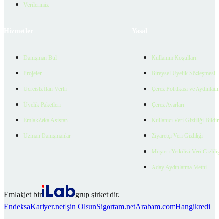
Verilerimiz
Hizmetler
Yasal
Danışman Bul
Kullanım Koşulları
Projeler
Bireysel Üyelik Sözleşmesi
Ücretsiz İlan Verin
Çerez Politikası ve Aydınlat
Üyelik Paketleri
Çerez Ayarları
EmlakZeka Asistan
Kullanıcı Veri Gizliliği Bildi
Uzman Danışmanlar
Ziyaretçi Veri Gizliliği
Müşteri Yetkilisi Veri Gizlili
Aday Aydınlatma Metni
Emlakjet bir
grup şirketidir.
Endeksa
Kariyer.net
İşin Olsun
Sigortam.net
Arabam.com
Hangikredi