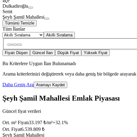
İlçe
Dulkadiroğlu
Semt
Şeyh Şamil Mahallesi
Tümünü Temizle
Tüm İlanlar
Akıllı Sıralama
Fiyatı Düşen
Güncel İlan
Düşük Fiyat
Yüksek Fiyat
Bu Kriterlere Uygun İlan Bulunamadı
Arama kriterlerinizi değiştirerek veya daha geniş bir bölgede arayarak 
Daha Geniş Ara
Aramayı Kaydet
Şeyh Şamil Mahallesi Emlak Piyasası
Güncel fiyat verileri
Ort. m² Fiyatı
33.197 ₺/m²
+
32.1
%
Ort. Fiyat
6.539.809 ₺
Şeyh Şamil Mahallesi