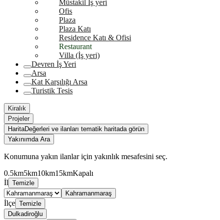
Müstakil İş yeri
Ofis
Plaza
Plaza Katı
Residence Katı & Ofisi
Restaurant
Villa (İş yeri)
Devren İş Yeri
Arsa
Kat Karşılığı Arsa
Turistik Tesis
Kiralık
Projeler
Harita
Değerleri ve ilanları tematik haritada görün
Yakınımda Ara
Konumuna yakın ilanlar için yakınlık mesafesini seç.
0.5km
5km
10km
15km
Kapalı
İl
Temizle
Kahramanmaraş
İlçe
Temizle
Dulkadiroğlu