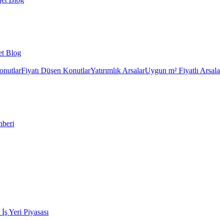
et Blog
onutlar
Fiyatı Düşen Konutlar
Yatırımlık Arsalar
Uygun m² Fiyatlı Arsala
hberi
k İş Yeri Piyasası