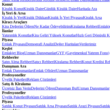
Konut
Kiralık Konut
Kiralık Daire
Günlük Kiralık Daire
Haritada Ara
İş Yeri & Arsa
Kiralık İş Yeri
Kiralık Dükkan
Kiralık İş Yeri Piyasası
Kiralık Arsa
Kiracı Araçları
Kira Değerini Öğren
Ne Kadar Ödeyebilirim
Kiralama Rehberi
Emlakj
İlanlar
Yatırımlık Konutlar
Kira Geliri Yüksek Konutlar
Hızlı Geri Dönüşlü K
Piyasa
Emlak Piyasası
Demografi Analizi
Değer Haritaları
Verilerimiz
Keşfet
Emlakjet Blog
Uzman Danışmanlar
GYF (Gayrimenkul Yatırım Fonu)
Rehberler
Satın Alma Rehberi
Satıcı Rehberi
Kiralama Rehberi
Konut Kredisi Re
Danışman Ara
Emlak Danışmanları
Emlak Ofisleri
Uzman Danışmanlar
Profesyoneller
Üyelik Paketleri
Reklam Çözümleri
Satış & Kiralama
Ücretsiz İlan Verin
Değerini Öğren
Danışman Bul
Uzman Danışmanlar
Profesyoneller
Üyelik Paketleri
Reklam Çözümleri
Piyasa
Satılık Konut Piyasası
Satılık Arsa Piyasası
Satılık Arazi Piyasası
Satılı