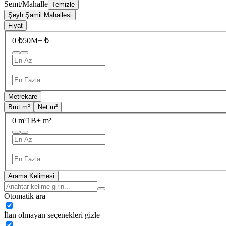
Semt/Mahalle
Temizle
Şeyh Şamil Mahallesi
Fiyat
0 ₺
50M+ ₺
—
Metrekare
Brüt m²
Net m²
0 m²
1B+ m²
—
Arama Kelimesi
Otomatik ara
İlan olmayan seçenekleri gizle