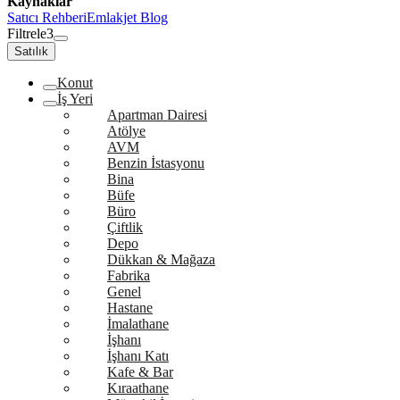
Kaynaklar
Satıcı Rehberi
Emlakjet Blog
Filtrele
3
Satılık
Konut
İş Yeri
Apartman Dairesi
Atölye
AVM
Benzin İstasyonu
Bina
Büfe
Büro
Çiftlik
Depo
Dükkan & Mağaza
Fabrika
Genel
Hastane
İmalathane
İşhanı
İşhanı Katı
Kafe & Bar
Kıraathane