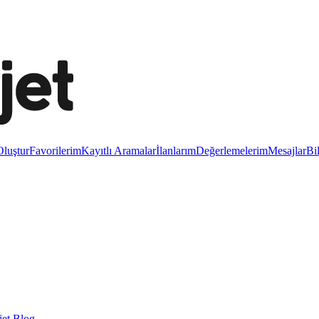
luştur
Favorilerim
Kayıtlı Aramalar
İlanlarım
Değerlemelerim
Mesajlar
Bi
et Blog