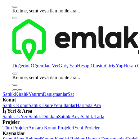
Kelime, semt veya ilan no ile ara...
Değerini Öğren
İlan Ver
Giriş Yap
Hesap Oluştur
Giriş Yap
Hesap O
Kelime, semt veya ilan no ile ara...
Satılık
Kiralık
Yatırım
Danışmanlar
Sat
Konut
Satılık Konut
Satılık Daire
Yeni İlanlar
Haritada Ara
İş Yeri & Arsa
Satılık İş Yeri
Satılık Dükkan
Satılık Arsa
Satılık Tarla
Projeler
Tüm Projeler
Ankara Konut Projeleri
Yeni Projeler
Kaynaklar
Satın Alma Rehberi
Konut Kredisi Rehberi
Uzman Danışmanlar
Emlakj