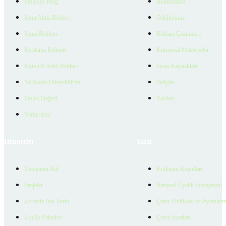
Emlakjet Blog
Hakkımızda
Satın Alma Rehberi
Ödüllerimiz
Satıcı Rehberi
Reklam Çözümleri
Kiralama Rehberi
Kurumsal Materyaller
Konut Kredisi Rehberi
İnsan Kaynakları
Ne Kadar Ödeyebilirim
İletişim
Emlak Değeri
Yardım
Verilerimiz
Hizmetler
Yasal
Danışman Bul
Kullanım Koşulları
Projeler
Bireysel Üyelik Sözleşmesi
Ücretsiz İlan Verin
Çerez Politikası ve Aydınlat
Üyelik Paketleri
Çerez Ayarları