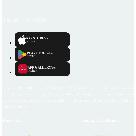
Emlakjet © 2006-2026
APP STORE
'dan
İNDİRİN
PLAY STORE
'dan
İNDİRİN
APP GALLERY
'den
İNDİRİN
Emlakjet.com internet sitesi ve Emlakjet mobil uygulamalarında kullanıcılar tarafından sağlana
ilan, bilgi, içerik ve görselin gerçekliği, orijinalliği, güvenilirliği ve doğruluğuna ilişkin soru
içerikleri giren kullanıcıya ait olup, Emlakjet'in bu hususlarla ilgili herhangi bir sorumluluğu
bulunmamaktadır.
Kaynaklar
Emlakjet Hakkında