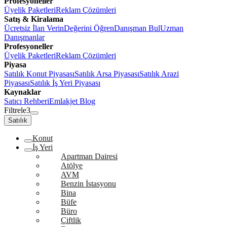
Profesyoneller
Üyelik Paketleri
Reklam Çözümleri
Satış & Kiralama
Ücretsiz İlan Verin
Değerini Öğren
Danışman Bul
Uzman
Danışmanlar
Profesyoneller
Üyelik Paketleri
Reklam Çözümleri
Piyasa
Satılık Konut Piyasası
Satılık Arsa Piyasası
Satılık Arazi
Piyasası
Satılık İş Yeri Piyasası
Kaynaklar
Satıcı Rehberi
Emlakjet Blog
Filtrele
3
Satılık
Konut
İş Yeri
Apartman Dairesi
Atölye
AVM
Benzin İstasyonu
Bina
Büfe
Büro
Çiftlik