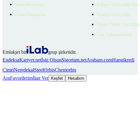
EmlakZeka Asistan
Kullanıcı Veri Gizliliği Bildi
Uzman Danışmanlar
Ziyaretçi Veri Gizliliği
Müşteri Yetkilisi Veri Gizlili
Aday Aydınlatma Metni
Emlakjet bir
grup şirketidir.
Endeksa
Kariyer.net
İşin Olsun
Sigortam.net
Arabam.com
Hangikredi
Cimri
Neredekal
SteelOrbis
Chemorbis
Ara
Favorilerim
İlan Ver
Keşfet
Hesabım