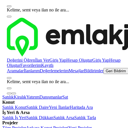
Kelime, semt veya ilan no ile ara...
Değerini Öğren
İlan Ver
Giriş Yap
Hesap Oluştur
Giriş Yap
Hesap
Oluştur
Favorilerim
Kayıtlı
Aramalar
İlanlarım
Değerlemelerim
Mesajlar
Bildirimler
Geri Bildirim
Kelime, semt veya ilan no ile ara...
Satılık
Kiralık
Yatırım
Danışmanlar
Sat
Konut
Satılık Konut
Satılık Daire
Yeni İlanlar
Haritada Ara
İş Yeri & Arsa
Satılık İş Yeri
Satılık Dükkan
Satılık Arsa
Satılık Tarla
Projeler
Tüm Projeler
Ankara Konut Projeleri
Yeni Projeler