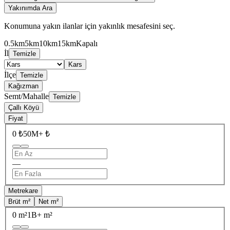
Yakınımda Ara
Konumuna yakın ilanlar için yakınlık mesafesini seç.
0.5km
5km
10km
15km
Kapalı
İl
Temizle
Kars
İlçe
Temizle
Kağızman
Semt/Mahalle
Temizle
Çallı Köyü
Fiyat
0 ₺
50M+ ₺
—
Metrekare
Brüt m²
Net m²
0 m²
1B+ m²