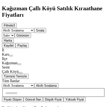
Kağızman Çallı Köyü Satılık Kıraathane
Fiyatları
Filtrele
3
Sırala
Görünüm
Harita
Kaydet
Paylaş
İl
Kars
İlçe
Kağızman
Semt
Çallı Köyü
Tümünü Temizle
Tüm İlanlar
Akıllı Sıralama
Fiyatı Düşen
Güncel İlan
Düşük Fiyat
Yüksek Fiyat