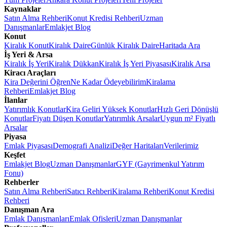
Kaynaklar
Satın Alma Rehberi
Konut Kredisi Rehberi
Uzman
Danışmanlar
Emlakjet Blog
Konut
Kiralık Konut
Kiralık Daire
Günlük Kiralık Daire
Haritada Ara
İş Yeri & Arsa
Kiralık İş Yeri
Kiralık Dükkan
Kiralık İş Yeri Piyasası
Kiralık Arsa
Kiracı Araçları
Kira Değerini Öğren
Ne Kadar Ödeyebilirim
Kiralama
Rehberi
Emlakjet Blog
İlanlar
Yatırımlık Konutlar
Kira Geliri Yüksek Konutlar
Hızlı Geri Dönüşlü
Konutlar
Fiyatı Düşen Konutlar
Yatırımlık Arsalar
Uygun m² Fiyatlı
Arsalar
Piyasa
Emlak Piyasası
Demografi Analizi
Değer Haritaları
Verilerimiz
Keşfet
Emlakjet Blog
Uzman Danışmanlar
GYF (Gayrimenkul Yatırım
Fonu)
Rehberler
Satın Alma Rehberi
Satıcı Rehberi
Kiralama Rehberi
Konut Kredisi
Rehberi
Danışman Ara
Emlak Danışmanları
Emlak Ofisleri
Uzman Danışmanlar