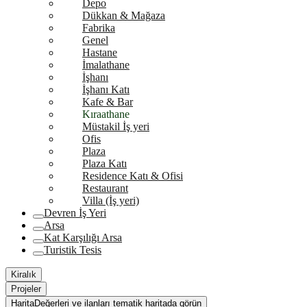
Depo
Dükkan & Mağaza
Fabrika
Genel
Hastane
İmalathane
İşhanı
İşhanı Katı
Kafe & Bar
Kıraathane
Müstakil İş yeri
Ofis
Plaza
Plaza Katı
Residence Katı & Ofisi
Restaurant
Villa (İş yeri)
Devren İş Yeri
Arsa
Kat Karşılığı Arsa
Turistik Tesis
Kiralık
Projeler
Harita
Değerleri ve ilanları tematik haritada görün