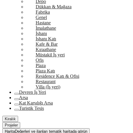
Depo
Dükkan & Mağaza
Fabrika
Genel
Hastane
İmalathane
İşhanı
İşhanı Katı
Kafe & Bar
Kıraathane
Müstakil İş yeri
Ofis
Plaza
Plaza Katı
Residence Katı & Ofisi
Restaurant
Villa (İş yeri)
Devren İş Yeri
Arsa
Kat Karşılığı Arsa
Turistik Tesis
Kiralık
Projeler
Harita
Değerleri ve ilanları tematik haritada görün