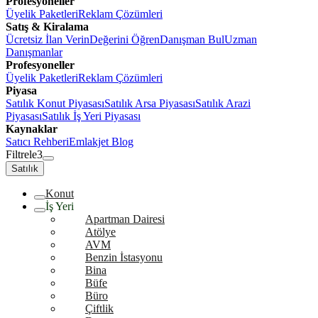
Profesyoneller
Üyelik Paketleri
Reklam Çözümleri
Satış & Kiralama
Ücretsiz İlan Verin
Değerini Öğren
Danışman Bul
Uzman
Danışmanlar
Profesyoneller
Üyelik Paketleri
Reklam Çözümleri
Piyasa
Satılık Konut Piyasası
Satılık Arsa Piyasası
Satılık Arazi
Piyasası
Satılık İş Yeri Piyasası
Kaynaklar
Satıcı Rehberi
Emlakjet Blog
Filtrele
3
Satılık
Konut
İş Yeri
Apartman Dairesi
Atölye
AVM
Benzin İstasyonu
Bina
Büfe
Büro
Çiftlik