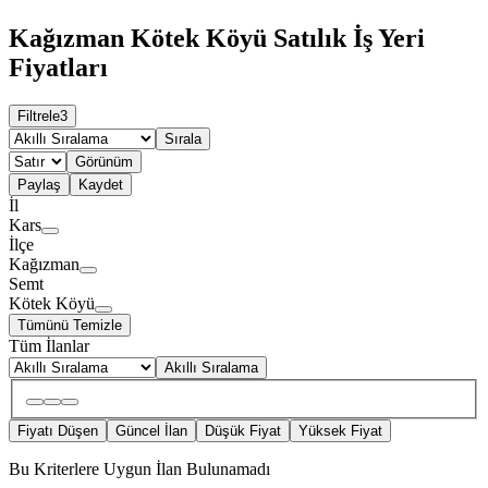
Kağızman Kötek Köyü Satılık İş Yeri
Fiyatları
Filtrele
3
Sırala
Görünüm
Paylaş
Kaydet
İl
Kars
İlçe
Kağızman
Semt
Kötek Köyü
Tümünü Temizle
Tüm İlanlar
Akıllı Sıralama
Fiyatı Düşen
Güncel İlan
Düşük Fiyat
Yüksek Fiyat
Bu Kriterlere Uygun İlan Bulunamadı