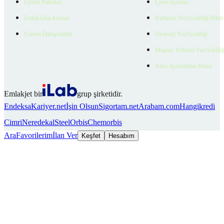
Üyelik Paketleri
Çerez Ayarları
EmlakZeka Asistan
Kullanıcı Veri Gizliliği Bildi
Uzman Danışmanlar
Ziyaretçi Veri Gizliliği
Müşteri Yetkilisi Veri Gizlili
Aday Aydınlatma Metni
Emlakjet bir
grup şirketidir.
Endeksa
Kariyer.net
İşin Olsun
Sigortam.net
Arabam.com
Hangikredi
Cimri
Neredekal
SteelOrbis
Chemorbis
Ara
Favorilerim
İlan Ver
Keşfet
Hesabım