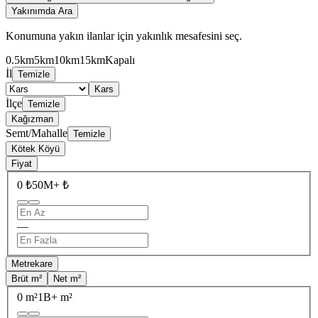
Yakınımda Ara
Konumuna yakın ilanlar için yakınlık mesafesini seç.
0.5km
5km
10km
15km
Kapalı
İl
Temizle
Kars
İlçe
Temizle
Kağızman
Semt/Mahalle
Temizle
Kötek Köyü
Fiyat
0 ₺
50M+ ₺
—
Metrekare
Brüt m²
Net m²
0 m²
1B+ m²