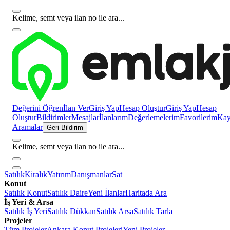
Kelime, semt veya ilan no ile ara...
Değerini Öğren
İlan Ver
Giriş Yap
Hesap Oluştur
Giriş Yap
Hesap
Oluştur
Bildirimler
Mesajlar
İlanlarım
Değerlemelerim
Favorilerim
Kayı
Aramalar
Geri Bildirim
Kelime, semt veya ilan no ile ara...
Satılık
Kiralık
Yatırım
Danışmanlar
Sat
Konut
Satılık Konut
Satılık Daire
Yeni İlanlar
Haritada Ara
İş Yeri & Arsa
Satılık İş Yeri
Satılık Dükkan
Satılık Arsa
Satılık Tarla
Projeler
Tüm Projeler
Ankara Konut Projeleri
Yeni Projeler