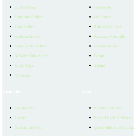
Emlakjet Blog
Hakkımızda
Satın Alma Rehberi
Ödüllerimiz
Satıcı Rehberi
Reklam Çözümleri
Kiralama Rehberi
Kurumsal Materyaller
Konut Kredisi Rehberi
İnsan Kaynakları
Ne Kadar Ödeyebilirim
İletişim
Emlak Değeri
Yardım
Verilerimiz
Hizmetler
Yasal
Danışman Bul
Kullanım Koşulları
Projeler
Bireysel Üyelik Sözleşmesi
Ücretsiz İlan Verin
Çerez Politikası ve Aydınlat