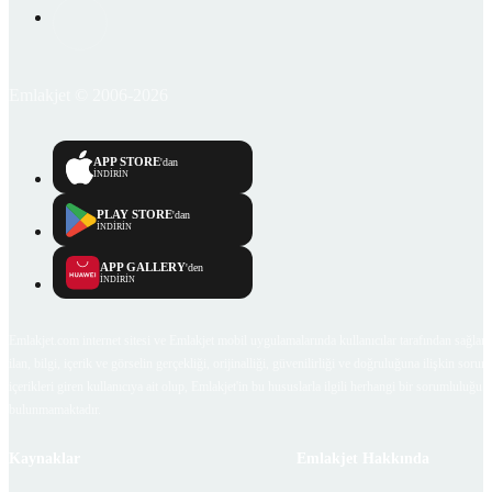
Emlakjet © 2006-2026
APP STORE
'dan
İNDİRİN
PLAY STORE
'dan
İNDİRİN
APP GALLERY
'den
İNDİRİN
Emlakjet.com internet sitesi ve Emlakjet mobil uygulamalarında kullanıcılar tarafından sağlana
ilan, bilgi, içerik ve görselin gerçekliği, orijinalliği, güvenilirliği ve doğruluğuna ilişkin soru
içerikleri giren kullanıcıya ait olup, Emlakjet'in bu hususlarla ilgili herhangi bir sorumluluğu
bulunmamaktadır.
Kaynaklar
Emlakjet Hakkında