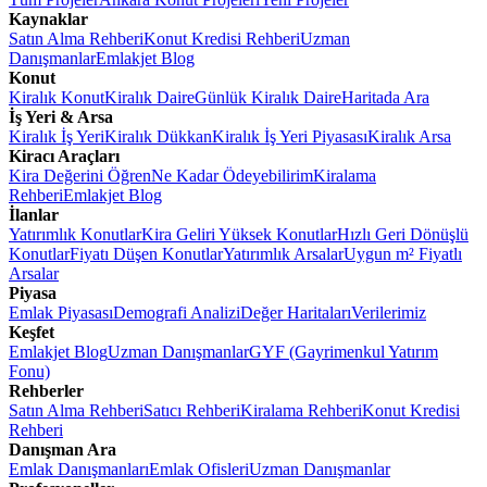
Kaynaklar
Satın Alma Rehberi
Konut Kredisi Rehberi
Uzman
Danışmanlar
Emlakjet Blog
Konut
Kiralık Konut
Kiralık Daire
Günlük Kiralık Daire
Haritada Ara
İş Yeri & Arsa
Kiralık İş Yeri
Kiralık Dükkan
Kiralık İş Yeri Piyasası
Kiralık Arsa
Kiracı Araçları
Kira Değerini Öğren
Ne Kadar Ödeyebilirim
Kiralama
Rehberi
Emlakjet Blog
İlanlar
Yatırımlık Konutlar
Kira Geliri Yüksek Konutlar
Hızlı Geri Dönüşlü
Konutlar
Fiyatı Düşen Konutlar
Yatırımlık Arsalar
Uygun m² Fiyatlı
Arsalar
Piyasa
Emlak Piyasası
Demografi Analizi
Değer Haritaları
Verilerimiz
Keşfet
Emlakjet Blog
Uzman Danışmanlar
GYF (Gayrimenkul Yatırım
Fonu)
Rehberler
Satın Alma Rehberi
Satıcı Rehberi
Kiralama Rehberi
Konut Kredisi
Rehberi
Danışman Ara
Emlak Danışmanları
Emlak Ofisleri
Uzman Danışmanlar