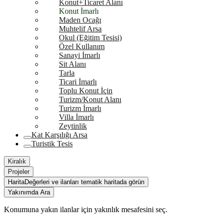
Konut+Ticaret Alanı
Konut İmarlı
Maden Ocağı
Muhtelif Arsa
Okul (Eğitim Tesisi)
Özel Kullanım
Sanayi İmarlı
Sit Alanı
Tarla
Ticari İmarlı
Toplu Konut İçin
Turizm/Konut Alanı
Turizm İmarlı
Villa İmarlı
Zeytinlik
Kat Karşılığı Arsa
Turistik Tesis
Kiralık
Projeler
Harita
Değerleri ve ilanları tematik haritada görün
Yakınımda Ara
Konumuna yakın ilanlar için yakınlık mesafesini seç.