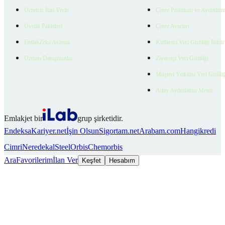
Ücretsiz İlan Verin
Çerez Politikası ve Aydınlat
Üyelik Paketleri
Çerez Ayarları
EmlakZeka Asistan
Kullanıcı Veri Gizliliği Bildi
Uzman Danışmanlar
Ziyaretçi Veri Gizliliği
Müşteri Yetkilisi Veri Gizlili
Aday Aydınlatma Metni
Emlakjet bir
grup şirketidir.
Endeksa
Kariyer.net
İşin Olsun
Sigortam.net
Arabam.com
Hangikredi
Cimri
Neredekal
SteelOrbis
Chemorbis
Ara
Favorilerim
İlan Ver
Keşfet
Hesabım