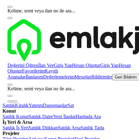
Kelime, semt veya ilan no ile ara...
Değerini Öğren
İlan Ver
Giriş Yap
Hesap Oluştur
Giriş Yap
Hesap
Oluştur
Favorilerim
Kayıtlı
Aramalar
İlanlarım
Değerlemelerim
Mesajlar
Bildirimler
Geri Bildirim
Kelime, semt veya ilan no ile ara...
Satılık
Kiralık
Yatırım
Danışmanlar
Sat
Konut
Satılık Konut
Satılık Daire
Yeni İlanlar
Haritada Ara
İş Yeri & Arsa
Satılık İş Yeri
Satılık Dükkan
Satılık Arsa
Satılık Tarla
Projeler
Tüm Projeler
Ankara Konut Projeleri
Yeni Projeler