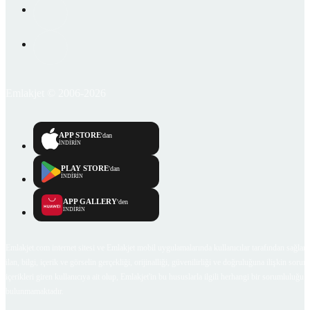
Emlakjet © 2006-2026
APP STORE
'dan
İNDİRİN
PLAY STORE
'dan
İNDİRİN
APP GALLERY
'den
İNDİRİN
Emlakjet.com internet sitesi ve Emlakjet mobil uygulamalarında kullanıcılar tarafından sağlana
ilan, bilgi, içerik ve görselin gerçekliği, orijinalliği, güvenilirliği ve doğruluğuna ilişkin soru
içerikleri giren kullanıcıya ait olup, Emlakjet'in bu hususlarla ilgili herhangi bir sorumluluğu
bulunmamaktadır.