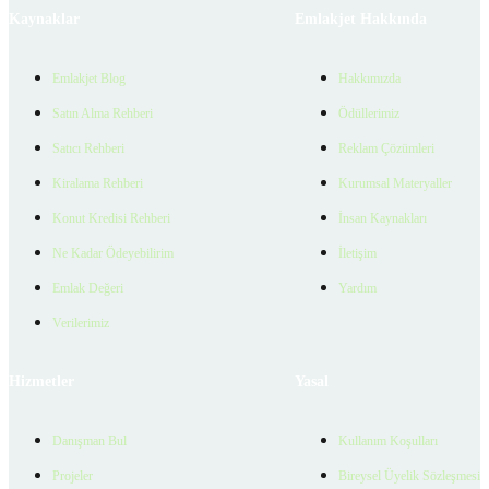
Kaynaklar
Emlakjet Hakkında
Emlakjet Blog
Hakkımızda
Satın Alma Rehberi
Ödüllerimiz
Satıcı Rehberi
Reklam Çözümleri
Kiralama Rehberi
Kurumsal Materyaller
Konut Kredisi Rehberi
İnsan Kaynakları
Ne Kadar Ödeyebilirim
İletişim
Emlak Değeri
Yardım
Verilerimiz
Hizmetler
Yasal
Danışman Bul
Kullanım Koşulları
Projeler
Bireysel Üyelik Sözleşmesi