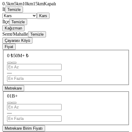
0.5km
5km
10km
15km
Kapalı
İl
Temizle
Kars
İlçe
Temizle
Kağızman
Semt/Mahalle
Temizle
Çayarası Köyü
Fiyat
0 ₺
50M+ ₺
—
Metrekare
0
1B+
—
Metrekare Birim Fiyatı