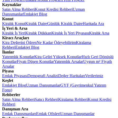
Kaynaklar
Satın Alma Rehberi
Konut Kredisi Rehberi
Uzman
Danışmanlar
Emlakjet Blog
Konut
Kiralık Konut
Kiralık Daire
Günlük Kiralık Daire
Haritada Ara
İş Yeri & Arsa
Kiralık İş Yeri
Kiralık Dükkan
Kiralık İş Yeri Piyasası
Kiralık Arsa
Kiracı Araçları
Kira Değerini Öğren
Ne Kadar Ödeyebilirim
Kiralama
Rehberi
Emlakjet Blog
İlanlar
Yatırımlık Konutlar
Kira Geliri Yüksek Konutlar
Hızlı Geri Dönüşlü
Konutlar
Fiyatı Düşen Konutlar
Yatırımlık Arsalar
Uygun m² Fiyatlı
Arsalar
Piyasa
Emlak Piyasası
Demografi Analizi
Değer Haritaları
Verilerimiz
Keşfet
Emlakjet Blog
Uzman Danışmanlar
GYF (Gayrimenkul Yatırım
Fonu)
Rehberler
Satın Alma Rehberi
Satıcı Rehberi
Kiralama Rehberi
Konut Kredisi
Rehberi
Danışman Ara
Emlak Danışmanları
Emlak Ofisleri
Uzman Danışmanlar