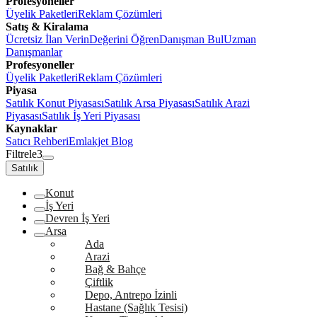
Profesyoneller
Üyelik Paketleri
Reklam Çözümleri
Satış & Kiralama
Ücretsiz İlan Verin
Değerini Öğren
Danışman Bul
Uzman
Danışmanlar
Profesyoneller
Üyelik Paketleri
Reklam Çözümleri
Piyasa
Satılık Konut Piyasası
Satılık Arsa Piyasası
Satılık Arazi
Piyasası
Satılık İş Yeri Piyasası
Kaynaklar
Satıcı Rehberi
Emlakjet Blog
Filtrele
3
Satılık
Konut
İş Yeri
Devren İş Yeri
Arsa
Ada
Arazi
Bağ & Bahçe
Çiftlik
Depo, Antrepo İzinli
Hastane (Sağlık Tesisi)