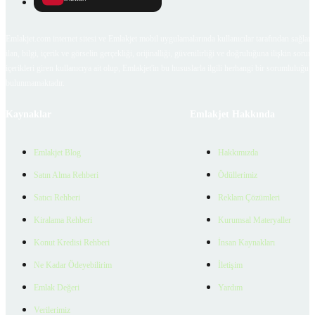
Emlakjet.com internet sitesi ve Emlakjet mobil uygulamalarında kullanıcılar tarafından sağlana
ilan, bilgi, içerik ve görselin gerçekliği, orijinalliği, güvenilirliği ve doğruluğuna ilişkin soru
içerikleri giren kullanıcıya ait olup, Emlakjet'in bu hususlarla ilgili herhangi bir sorumluluğu
bulunmamaktadır.
Kaynaklar
Emlakjet Hakkında
Emlakjet Blog
Hakkımızda
Satın Alma Rehberi
Ödüllerimiz
Satıcı Rehberi
Reklam Çözümleri
Kiralama Rehberi
Kurumsal Materyaller
Konut Kredisi Rehberi
İnsan Kaynakları
Ne Kadar Ödeyebilirim
İletişim
Emlak Değeri
Yardım
Verilerimiz