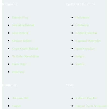
Kaynaklar
Emlakjet Hakkında
Emlakjet Blog
Hakkımızda
Satın Alma Rehberi
Ödüllerimiz
Satıcı Rehberi
Reklam Çözümleri
Kiralama Rehberi
Kurumsal Materyaller
Konut Kredisi Rehberi
İnsan Kaynakları
Ne Kadar Ödeyebilirim
İletişim
Emlak Değeri
Yardım
Verilerimiz
Hizmetler
Yasal
Danışman Bul
Kullanım Koşulları
Projeler
Bireysel Üyelik Sözleşmesi