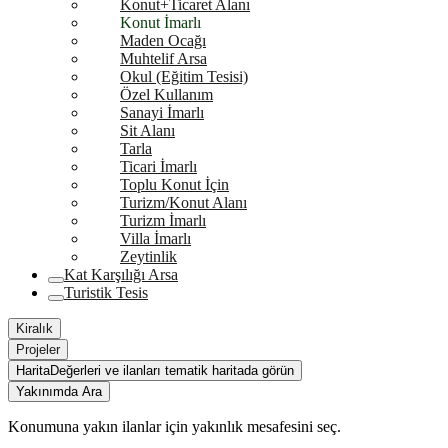
Konut+Ticaret Alanı
Konut İmarlı
Maden Ocağı
Muhtelif Arsa
Okul (Eğitim Tesisi)
Özel Kullanım
Sanayi İmarlı
Sit Alanı
Tarla
Ticari İmarlı
Toplu Konut İçin
Turizm/Konut Alanı
Turizm İmarlı
Villa İmarlı
Zeytinlik
Kat Karşılığı Arsa
Turistik Tesis
Kiralık
Projeler
Harita
Değerleri ve ilanları tematik haritada görün
Yakınımda Ara
Konumuna yakın ilanlar için yakınlık mesafesini seç.