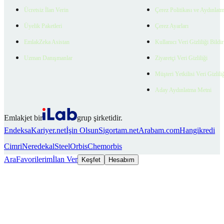
Ücretsiz İlan Verin
Çerez Politikası ve Aydınlat
Üyelik Paketleri
Çerez Ayarları
EmlakZeka Asistan
Kullanıcı Veri Gizliliği Bildi
Uzman Danışmanlar
Ziyaretçi Veri Gizliliği
Müşteri Yetkilisi Veri Gizlili
Aday Aydınlatma Metni
Emlakjet bir
grup şirketidir.
Endeksa
Kariyer.net
İşin Olsun
Sigortam.net
Arabam.com
Hangikredi
Cimri
Neredekal
SteelOrbis
Chemorbis
Ara
Favorilerim
İlan Ver
Keşfet
Hesabım