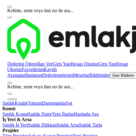
Kelime, semt veya ilan no ile ara...
Değerini Öğren
İlan Ver
Giriş Yap
Hesap Oluştur
Giriş Yap
Hesap
Oluştur
Favorilerim
Kayıtlı
Aramalar
İlanlarım
Değerlemelerim
Mesajlar
Bildirimler
Geri Bildirim
Kelime, semt veya ilan no ile ara...
Satılık
Kiralık
Yatırım
Danışmanlar
Sat
Konut
Satılık Konut
Satılık Daire
Yeni İlanlar
Haritada Ara
İş Yeri & Arsa
Satılık İş Yeri
Satılık Dükkan
Satılık Arsa
Satılık Tarla
Projeler
Tüm Projeler
Ankara Konut Projeleri
Yeni Projeler