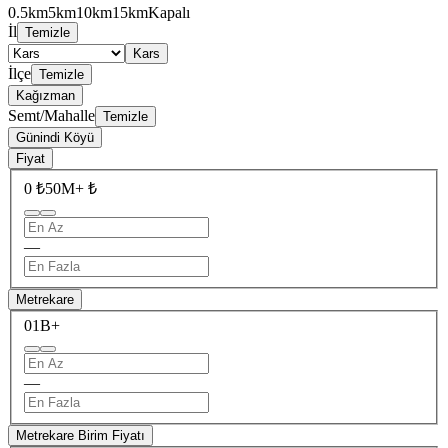
0.5km
5km
10km
15km
Kapalı
İl
Temizle
Kars
İlçe
Temizle
Kağızman
Semt/Mahalle
Temizle
Günindi Köyü
Fiyat
0 ₺
50M+ ₺
—
Metrekare
0
1B+
—
Metrekare Birim Fiyatı