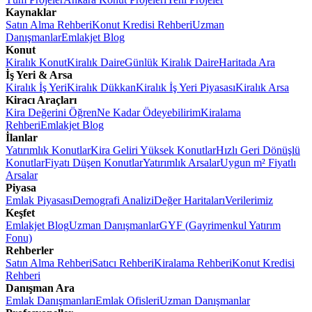
Kaynaklar
Satın Alma Rehberi
Konut Kredisi Rehberi
Uzman
Danışmanlar
Emlakjet Blog
Konut
Kiralık Konut
Kiralık Daire
Günlük Kiralık Daire
Haritada Ara
İş Yeri & Arsa
Kiralık İş Yeri
Kiralık Dükkan
Kiralık İş Yeri Piyasası
Kiralık Arsa
Kiracı Araçları
Kira Değerini Öğren
Ne Kadar Ödeyebilirim
Kiralama
Rehberi
Emlakjet Blog
İlanlar
Yatırımlık Konutlar
Kira Geliri Yüksek Konutlar
Hızlı Geri Dönüşlü
Konutlar
Fiyatı Düşen Konutlar
Yatırımlık Arsalar
Uygun m² Fiyatlı
Arsalar
Piyasa
Emlak Piyasası
Demografi Analizi
Değer Haritaları
Verilerimiz
Keşfet
Emlakjet Blog
Uzman Danışmanlar
GYF (Gayrimenkul Yatırım
Fonu)
Rehberler
Satın Alma Rehberi
Satıcı Rehberi
Kiralama Rehberi
Konut Kredisi
Rehberi
Danışman Ara
Emlak Danışmanları
Emlak Ofisleri
Uzman Danışmanlar