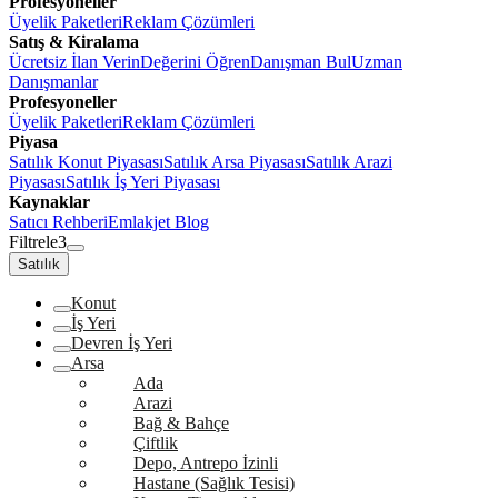
Profesyoneller
Üyelik Paketleri
Reklam Çözümleri
Satış & Kiralama
Ücretsiz İlan Verin
Değerini Öğren
Danışman Bul
Uzman
Danışmanlar
Profesyoneller
Üyelik Paketleri
Reklam Çözümleri
Piyasa
Satılık Konut Piyasası
Satılık Arsa Piyasası
Satılık Arazi
Piyasası
Satılık İş Yeri Piyasası
Kaynaklar
Satıcı Rehberi
Emlakjet Blog
Filtrele
3
Satılık
Konut
İş Yeri
Devren İş Yeri
Arsa
Ada
Arazi
Bağ & Bahçe
Çiftlik
Depo, Antrepo İzinli
Hastane (Sağlık Tesisi)