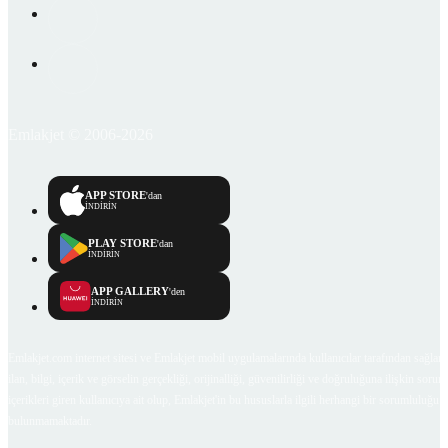
Emlakjet © 2006-2026
APP STORE
'dan
İNDİRİN
PLAY STORE
'dan
İNDİRİN
APP GALLERY
'den
İNDİRİN
Emlakjet.com internet sitesi ve Emlakjet mobil uygulamalarında kullanıcılar tarafından sağlana
ilan, bilgi, içerik ve görselin gerçekliği, orijinalliği, güvenilirliği ve doğruluğuna ilişkin soru
içerikleri giren kullanıcıya ait olup, Emlakjet'in bu hususlarla ilgili herhangi bir sorumluluğu
bulunmamaktadır.