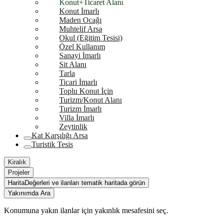
Konut+Ticaret Alanı
Konut İmarlı
Maden Ocağı
Muhtelif Arsa
Okul (Eğitim Tesisi)
Özel Kullanım
Sanayi İmarlı
Sit Alanı
Tarla
Ticari İmarlı
Toplu Konut İçin
Turizm/Konut Alanı
Turizm İmarlı
Villa İmarlı
Zeytinlik
Kat Karşılığı Arsa
Turistik Tesis
Kiralık
Projeler
Harita
Değerleri ve ilanları tematik haritada görün
Yakınımda Ara
Konumuna yakın ilanlar için yakınlık mesafesini seç.