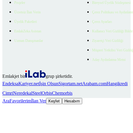
Projeler
Bireysel Üyelik Sözleşmesi
Ücretsiz İlan Verin
Çerez Politikası ve Aydınlat
Üyelik Paketleri
Çerez Ayarları
EmlakZeka Asistan
Kullanıcı Veri Gizliliği Bildi
Uzman Danışmanlar
Ziyaretçi Veri Gizliliği
Müşteri Yetkilisi Veri Gizlili
Aday Aydınlatma Metni
Emlakjet bir
grup şirketidir.
Endeksa
Kariyer.net
İşin Olsun
Sigortam.net
Arabam.com
Hangikredi
Cimri
Neredekal
SteelOrbis
Chemorbis
Ara
Favorilerim
İlan Ver
Keşfet
Hesabım