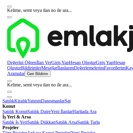
Kelime, semt veya ilan no ile ara...
Değerini Öğren
İlan Ver
Giriş Yap
Hesap Oluştur
Giriş Yap
Hesap
Oluştur
Bildirimler
Mesajlar
İlanlarım
Değerlemelerim
Favorilerim
Kayı
Aramalar
Geri Bildirim
Kelime, semt veya ilan no ile ara...
Satılık
Kiralık
Yatırım
Danışmanlar
Sat
Konut
Satılık Konut
Satılık Daire
Yeni İlanlar
Haritada Ara
İş Yeri & Arsa
Satılık İş Yeri
Satılık Dükkan
Satılık Arsa
Satılık Tarla
Projeler
Tüm Projeler
Ankara Konut Projeleri
Yeni Projeler