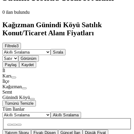
0
ilan bulundu
Kağızman Günindi Köyü Satılık
Konut/Ticaret Alanı Fiyatları
Filtrele
3
Sırala
Görünüm
Paylaş
Kaydet
İl
Kars
İlçe
Kağızman
Semt
Günindi Köyü
Tümünü Temizle
Tüm İlanlar
Akıllı Sıralama
Yatırım Skoru
Fiyatı Düşen
Güncel İlan
Düşük Fiyat