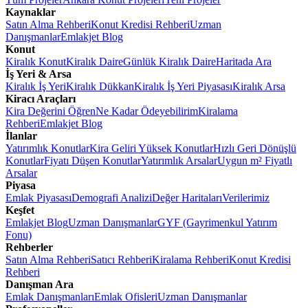
Kaynaklar
Satın Alma Rehberi
Konut Kredisi Rehberi
Uzman
Danışmanlar
Emlakjet Blog
Konut
Kiralık Konut
Kiralık Daire
Günlük Kiralık Daire
Haritada Ara
İş Yeri & Arsa
Kiralık İş Yeri
Kiralık Dükkan
Kiralık İş Yeri Piyasası
Kiralık Arsa
Kiracı Araçları
Kira Değerini Öğren
Ne Kadar Ödeyebilirim
Kiralama
Rehberi
Emlakjet Blog
İlanlar
Yatırımlık Konutlar
Kira Geliri Yüksek Konutlar
Hızlı Geri Dönüşlü
Konutlar
Fiyatı Düşen Konutlar
Yatırımlık Arsalar
Uygun m² Fiyatlı
Arsalar
Piyasa
Emlak Piyasası
Demografi Analizi
Değer Haritaları
Verilerimiz
Keşfet
Emlakjet Blog
Uzman Danışmanlar
GYF (Gayrimenkul Yatırım
Fonu)
Rehberler
Satın Alma Rehberi
Satıcı Rehberi
Kiralama Rehberi
Konut Kredisi
Rehberi
Danışman Ara
Emlak Danışmanları
Emlak Ofisleri
Uzman Danışmanlar