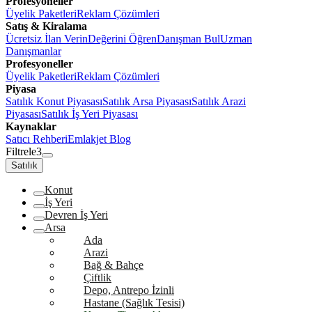
Profesyoneller
Üyelik Paketleri
Reklam Çözümleri
Satış & Kiralama
Ücretsiz İlan Verin
Değerini Öğren
Danışman Bul
Uzman
Danışmanlar
Profesyoneller
Üyelik Paketleri
Reklam Çözümleri
Piyasa
Satılık Konut Piyasası
Satılık Arsa Piyasası
Satılık Arazi
Piyasası
Satılık İş Yeri Piyasası
Kaynaklar
Satıcı Rehberi
Emlakjet Blog
Filtrele
3
Satılık
Konut
İş Yeri
Devren İş Yeri
Arsa
Ada
Arazi
Bağ & Bahçe
Çiftlik
Depo, Antrepo İzinli
Hastane (Sağlık Tesisi)