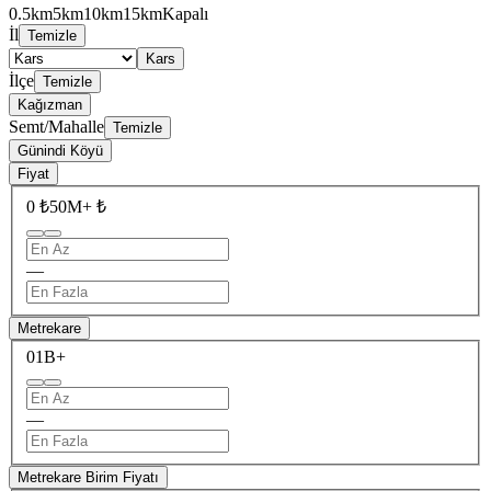
0.5km
5km
10km
15km
Kapalı
İl
Temizle
Kars
İlçe
Temizle
Kağızman
Semt/Mahalle
Temizle
Günindi Köyü
Fiyat
0 ₺
50M+ ₺
—
Metrekare
0
1B+
—
Metrekare Birim Fiyatı