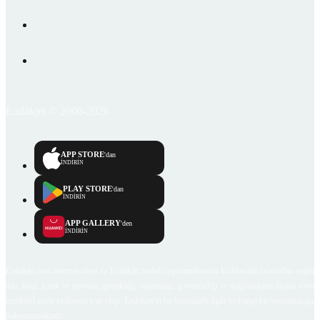
Emlakjet © 2006-2026
APP STORE
'dan
İNDİRİN
PLAY STORE
'dan
İNDİRİN
APP GALLERY
'den
İNDİRİN
Emlakjet.com internet sitesi ve Emlakjet mobil uygulamalarında kullanıcılar tarafından sağlana
ilan, bilgi, içerik ve görselin gerçekliği, orijinalliği, güvenilirliği ve doğruluğuna ilişkin soru
içerikleri giren kullanıcıya ait olup, Emlakjet'in bu hususlarla ilgili herhangi bir sorumluluğu
bulunmamaktadır.