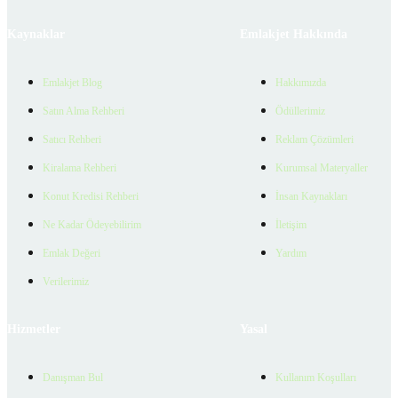
Kaynaklar
Emlakjet Hakkında
Emlakjet Blog
Hakkımızda
Satın Alma Rehberi
Ödüllerimiz
Satıcı Rehberi
Reklam Çözümleri
Kiralama Rehberi
Kurumsal Materyaller
Konut Kredisi Rehberi
İnsan Kaynakları
Ne Kadar Ödeyebilirim
İletişim
Emlak Değeri
Yardım
Verilerimiz
Hizmetler
Yasal
Danışman Bul
Kullanım Koşulları