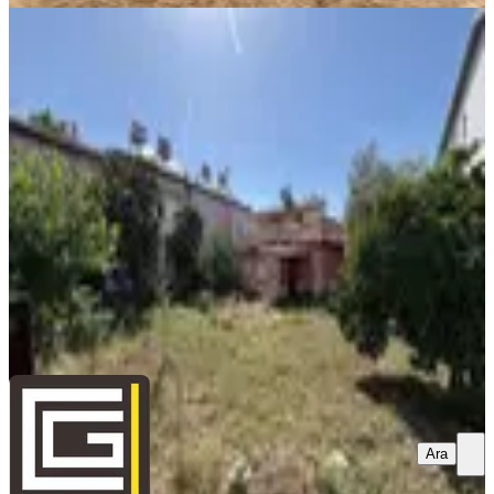
Fethiye Foça Mahallesinde 436m2
%40 İmarlı Satılık Fırsat Arsa
Fethiye, Foça Mahallesi
436 m²
·
57.339/m²
·
21.07.2026
25.000.000 ₺
ÇAĞMAN GAYRİMENKUL DANIŞMANLIĞI
Muharrem
Çağman
Ara
Ara