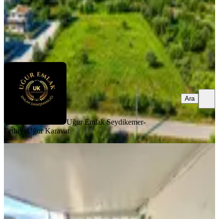
Uğur Emlak Seydikemer-Fethiye
Uğur Karavat
Ara
Ara
Uğur Emlak Seydikemer-
Fethiye
Uğur Karavat
TAKASLI
Muğla Fethiye Karagedikte Müstakil
Arsa Ve Tadilatlı Ev
Fethiye, Karagedik Mahallesi
247 m²
·
19.231/m²
·
16.07.2026