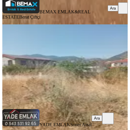
Ara
BEMAX EMLAK&REAL
ESTATE
Berat Çiftçi
Fethiye Yeşil Üzümlü De Satılık Arsa
Fethiye, Yeşilüzümlü Mahallesi
649 m²
·
17.720/m²
·
22.07.2026
11.500.000 ₺
YADE EMLAK
Soner Arsal
Ara
Ara
YADE EMLAK
Soner Arsal