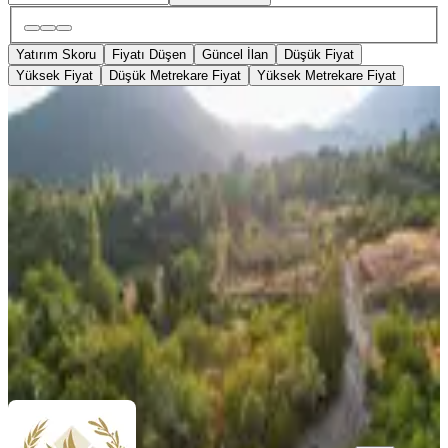
Yatırım Skoru
Fiyatı Düşen
Güncel İlan
Düşük Fiyat
Yüksek Fiyat
Düşük Metrekare Fiyat
Yüksek Metrekare Fiyat
Nif'te Büyük Kiraz Ağaçlarıyla Bezeli
610mt2 İmarlı Arsa
Fethiye, Nif Mahallesi
610 m²
·
5.738/m²
·
30.07.2026
3.500.000 ₺
Barış Emlak
Kamil Ortaabalı
Ara