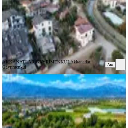
Fethiye, Foça Mahallesi
319 m²
·
Kanalizasyon, Yolu Açılmış
·
40.752/m²
·
18.07.2026
13.000.000 ₺
AKKANATLAR GAYRİMENKUL
Akkanatlar Gayrimenkul
Ara
AKKANATLAR GAYRİMENKUL
Akkanatlar
Ara
Gayrimenkul
YOLU AÇIK
🔥 Fethiye Karaçulha’da
Kaçırılmayacak Fırsat! 🔥
Fethiye, Karaçulha Mahallesi
421 m²
·
Yolu Açılmış
·
38.005/m²
·
16.07.2026
16.000.000 ₺