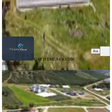
ÇARŞI EMLAK
KADİR BÜLBÜL
Ara
Ara
ÇARŞI EMLAK
KADİR
BÜLBÜL
PARSELLİ
Karaçulha 408 M2 İmarlı Arsa
Fethiye, Karaçulha Mahallesi
408 m²
·
Parselli
·
21.814/m²
·
09.07.2026
8.900.000 ₺