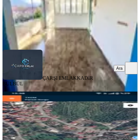
4.750.000 ₺
ÇARŞI EMLAK
KADİR BÜLBÜL
Ara
Ara
ÇARŞI EMLAK
KADİR
BÜLBÜL
YOLA YAKIN
Herşey Dahil Arsa
Fethiye, Gökben Mahallesi
500 m²
·
Elektrik Hattı, Parselli
+3
·
10.500/m²
·
13.07.2026