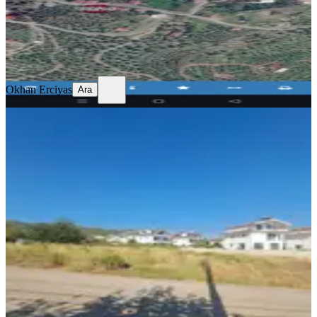
5.250.000 ₺
Okhan Erciyas
Ara
Okhan Erciyas
Ara
Fethiye Çiftlikte Satılık %15 İmarlı
Satılık 1750m2 Arsa
Fethiye, Çiftlik Mahallesi
1750 m²
·
24.571/m²
·
13.07.2026
43.000.000 ₺
BEMAX EMLAK&REAL ESTATE
Berat Çiftçi
Ara