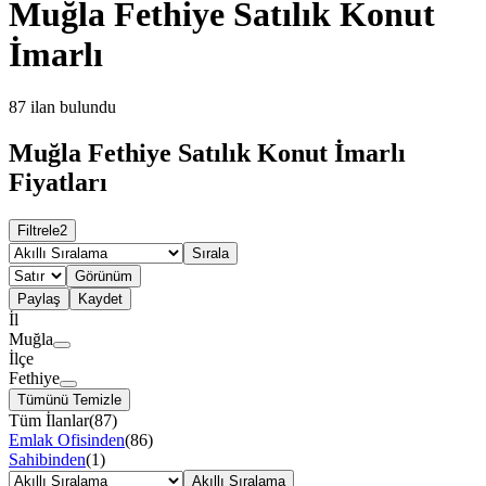
Muğla Fethiye Satılık Konut
İmarlı
87
ilan bulundu
Muğla Fethiye Satılık Konut İmarlı
Fiyatları
Filtrele
2
Sırala
Görünüm
Paylaş
Kaydet
İl
Muğla
İlçe
Fethiye
Tümünü Temizle
Tüm İlanlar
(
87
)
Emlak Ofisinden
(
86
)
Sahibinden
(
1
)
Akıllı Sıralama