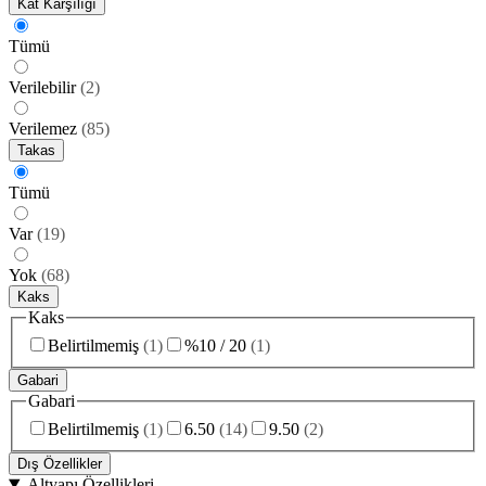
Kat Karşılığı
Tümü
Verilebilir
(
2
)
Verilemez
(
85
)
Takas
Tümü
Var
(
19
)
Yok
(
68
)
Kaks
Kaks
Belirtilmemiş
(
1
)
%10 / 20
(
1
)
Gabari
Gabari
Belirtilmemiş
(
1
)
6.50
(
14
)
9.50
(
2
)
Dış Özellikler
Altyapı Özellikleri