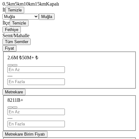
0.5km
5km
10km
15km
Kapalı
İl
Temizle
Muğla
İlçe
Temizle
Fethiye
Semt/Mahalle
Tüm Semtler
Fiyat
2.6M ₺
50M+ ₺
—
Metrekare
82
11B+
—
Metrekare Birim Fiyatı