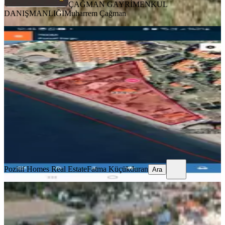
ÇAĞMAN GAYRİMENKUL
DANIŞMANLIĞI
Muharrem Çağman
TAKASLI
Fethiye Yanıklar Mahallesinde Denize
Sıfır 500 M2 İmarlı Arsa
Fethiye, Yanıklar Mahallesi
500 m²
·
90.000/m²
·
20.07.2026
45.000.000 ₺
Pozitif Homes Real Estate
Fatma Küçükduran
Ara
Pozitif Homes Real Estate
Fatma Küçükduran
Ara
YOLA YAKIN
Muğla Fethiye Günlükbaşı Satılık
Arsa