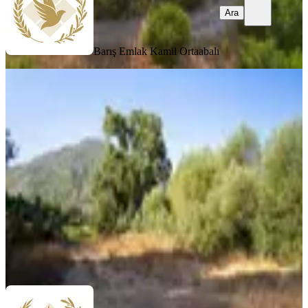
Ara
Barış Emlak
Kamil Ortaabalı
Nif Köyiçi İmarlı 150mt Villalık -cazip
Fiyatlı- Arsa Satılık
Fethiye, Nif Mahallesi
524 m²
·
6.202/m²
·
30.07.2026
3.250.000 ₺
Barış Emlak
Kamil Ortaabalı
Ara