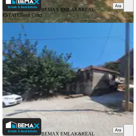
Ara
BEMAX EMLAK&REAL
ESTATE
Berat Çiftçi
Fethiye Gokben Mah Satılık 200m2
Kargır Ev Ve Arsa
Fethiye, Gökben Mahallesi
200 m²
·
13.000/m²
·
13.07.2026
2.600.000 ₺
BEMAX EMLAK&REAL ESTATE
Berat Çiftçi
Ara
Ara
BEMAX EMLAK&REAL