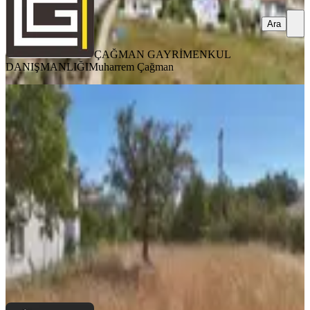
Ara
ÇAĞMAN GAYRİMENKUL
DANIŞMANLIĞI
Muharrem Çağman
TAKASLI
Fethiye Nıf Mah Merkezde Satılık
508m2 İmarlı Arsa
Fethiye, Nif Mahallesi
508 m²
·
11.516/m²
·
24.07.2026
5.850.000 ₺
BEMAX EMLAK&REAL ESTATE
Berat Çiftçi
Ara