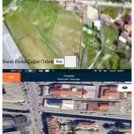
Fethiye, Nif Mahallesi
1725 m²
·
6.377/m²
·
10.07.2026
11.000.000 ₺
Baran Emlak
Çağlar Özbek
Ara
Baran Emlak
Çağlar Özbek
Ara
YOLA YAKIN
Falcon Dan Avm Yakın 680m² Kat
Karşılığı
Fethiye, Taşyaka Mahallesi
680 m²
·
Yolu Açılmış
·
36.765/m²
·
09.07.2026
25.000.000 ₺