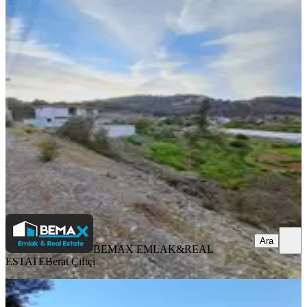
Fethiye Yanıklarda Satılık 1000m2
Arazı İçinde Ev Var
Fethiye, Yanıklar Mahallesi
1018 m²
·
12.770/m²
·
13.07.2026
13.000.000 ₺
BEMAX EMLAK&REAL ESTATE
Berat Çiftçi
Ara
Ara
BEMAX EMLAK&REAL
ESTATE
Berat Çiftçi
Fethiye Nif Mahallesinde Satılık