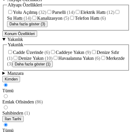
Altyapı Özellikleri
Yolu Açılmış
(
32
)
Parselli
(
14
)
Elektrik Hattı
(
12
)
Su Hattı
(
14
)
Kanalizasyon
(
5
)
Telefon Hattı
(
6
)
Daha fazla göster (3)
Konum Özellikleri
Yakınlık
Yakınlık
Cadde Üzerinde
(
6
)
Caddeye Yakın
(
9
)
Denize Sıfır
(
1
)
Denize Yakın
(
10
)
Havaalanına Yakın
(
6
)
Merkezde
(
3
)
Daha fazla göster (1)
Manzara
Kimden
Tümü
Emlak Ofisinden
(
86
)
Sahibinden
(
1
)
İlan Tarihi
Tümü