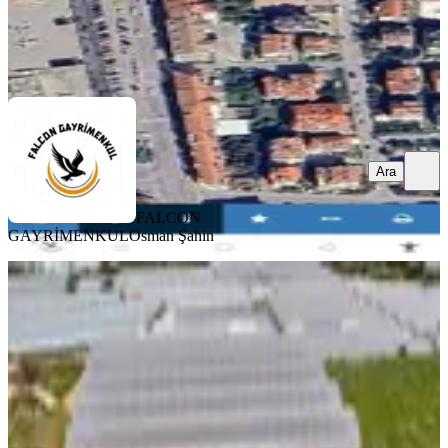
FALCON GAYRİMENKUL
Osman Şahin
Ara
Ara
FALCON
GAYRİMENKUL
Osman Şahin
YOLU AÇIK
Fethiye Bozyer Mahallesi'nde Satılık
İmarlı 578 M2 Arsa
Fethiye, Bozyer Mahallesi
578 m²
·
Elektrik Hattı, Parselli
+2
·
9.083/m²
·
09.07.2026
5.250.000 ₺