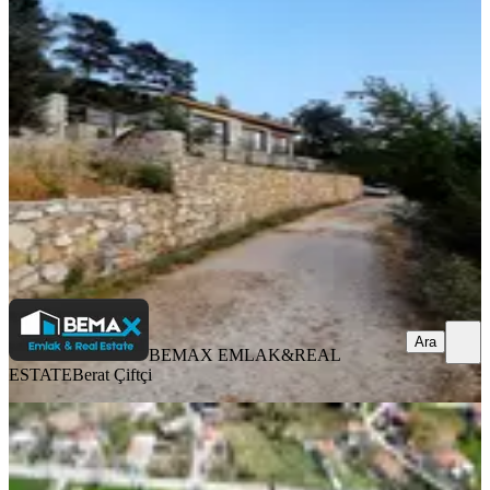
850m2 Köy İçi İmarli Arazı
Fethiye, Nif Mahallesi
850 m²
·
5.294/m²
·
13.07.2026
4.500.000 ₺
BEMAX EMLAK&REAL ESTATE
Berat Çiftçi
Ara
Ara
BEMAX EMLAK&REAL
ESTATE
Berat Çiftçi
TAKASLI
Fethiyenin İncisi Nif Yaylası / 1725 M2
İmarlı Arsa