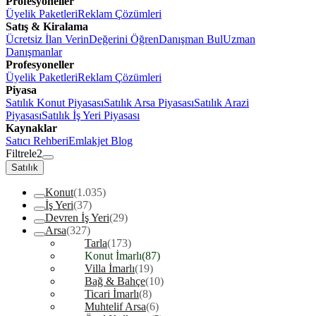
Profesyoneller
Üyelik Paketleri
Reklam Çözümleri
Satış & Kiralama
Ücretsiz İlan Verin
Değerini Öğren
Danışman Bul
Uzman
Danışmanlar
Profesyoneller
Üyelik Paketleri
Reklam Çözümleri
Piyasa
Satılık Konut Piyasası
Satılık Arsa Piyasası
Satılık Arazi
Piyasası
Satılık İş Yeri Piyasası
Kaynaklar
Satıcı Rehberi
Emlakjet Blog
Filtrele
2
Satılık
Konut
(1.035)
İş Yeri
(37)
Devren İş Yeri
(29)
Arsa
(327)
Tarla
(173)
Konut İmarlı
(87)
Villa İmarlı
(19)
Bağ & Bahçe
(10)
Ticari İmarlı
(8)
Muhtelif Arsa
(6)