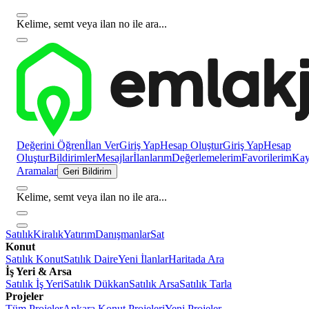
Kelime, semt veya ilan no ile ara...
Değerini Öğren
İlan Ver
Giriş Yap
Hesap Oluştur
Giriş Yap
Hesap
Oluştur
Bildirimler
Mesajlar
İlanlarım
Değerlemelerim
Favorilerim
Kayı
Aramalar
Geri Bildirim
Kelime, semt veya ilan no ile ara...
Satılık
Kiralık
Yatırım
Danışmanlar
Sat
Konut
Satılık Konut
Satılık Daire
Yeni İlanlar
Haritada Ara
İş Yeri & Arsa
Satılık İş Yeri
Satılık Dükkan
Satılık Arsa
Satılık Tarla
Projeler
Tüm Projeler
Ankara Konut Projeleri
Yeni Projeler