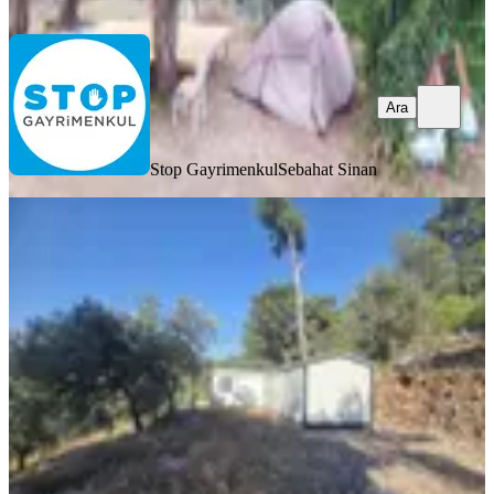
Ara
Ara
Stop Gayrimenkul
Sebahat Sinan
YOLA YAKIN
Fırsat ! Göcek'e 6 Km 1 Dönüm Çit
Çevrili Arazi Ve 2 Konteyner
Fethiye, Gökçeovacık Mahallesi
983 m²
·
Parselli, Yolu Açılmış
·
5.086/m²
·
27.07.2026
5.000.000 ₺
CREATHANE İNŞAAT GAYRİMENKUL
Ebru Su Şahin
Ara