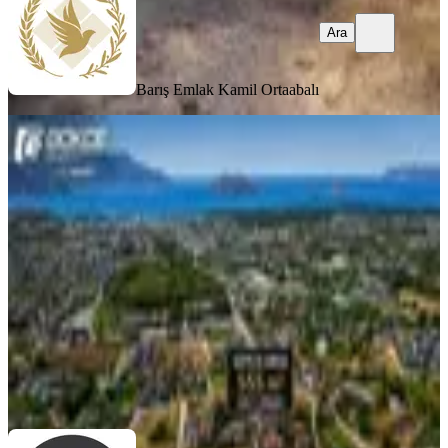
Ara
Barış Emlak
Kamil Ortaabalı
Fethiye Kargı Mah.'de Satılık 555 M²
Müstakil Arsa
Fethiye, Çiftlik Mahallesi
555 m²
·
26.126/m²
·
27.07.2026
14.500.000 ₺
GÖKÇE GAYRİMENKUL
Gökçe Gayrimenkul
Ara