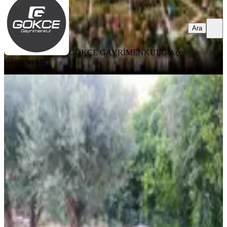
Ara
GÖKÇE GAYRİMENKUL
Gökçe
Gayrimenkul
YOLA YAKIN
Stop’tan Faralya’da Doğa İçinde
1.549 M² Arsa Ve 2+1 Ahşap Ev
Fethiye, Faralya Mahallesi
1549 m²
·
Elektrik Hattı, Parselli
+3
·
10.910/m²
·
27.07.2026
16.900.000 ₺
Stop Gayrimenkul
Sebahat Sinan