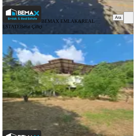
Ara
BEMAX EMLAK&REAL
ESTATE
Berat Çiftçi
Fethiye Nif Köynde Icınde Evle
Beraber Satılık Arazı Anayol Ceph
Fethiye, Nif Mahallesi
1370 m²
·
6.387/m²
·
13.07.2026
8.750.000 ₺
BEMAX EMLAK&REAL ESTATE
Berat Çiftçi
Ara