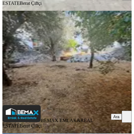
ESTATE
Berat Çiftçi
Fethiye Merkez Kesikkapida Satılık
232m2 %40 İmarlı Arsa
Fethiye, Kesikkapı Mahallesi
232 m²
·
33.405/m²
·
13.07.2026
7.750.000 ₺
BEMAX EMLAK&REAL ESTATE
Berat Çiftçi
Ara
Ara
BEMAX EMLAK&REAL
ESTATE
Berat Çiftçi