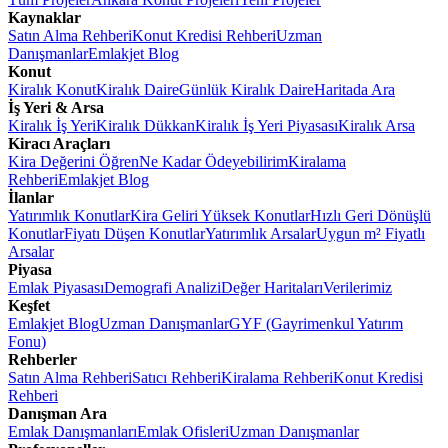
Kaynaklar
Satın Alma Rehberi
Konut Kredisi Rehberi
Uzman
Danışmanlar
Emlakjet Blog
Konut
Kiralık Konut
Kiralık Daire
Günlük Kiralık Daire
Haritada Ara
İş Yeri & Arsa
Kiralık İş Yeri
Kiralık Dükkan
Kiralık İş Yeri Piyasası
Kiralık Arsa
Kiracı Araçları
Kira Değerini Öğren
Ne Kadar Ödeyebilirim
Kiralama
Rehberi
Emlakjet Blog
İlanlar
Yatırımlık Konutlar
Kira Geliri Yüksek Konutlar
Hızlı Geri Dönüşlü
Konutlar
Fiyatı Düşen Konutlar
Yatırımlık Arsalar
Uygun m² Fiyatlı
Arsalar
Piyasa
Emlak Piyasası
Demografi Analizi
Değer Haritaları
Verilerimiz
Keşfet
Emlakjet Blog
Uzman Danışmanlar
GYF (Gayrimenkul Yatırım
Fonu)
Rehberler
Satın Alma Rehberi
Satıcı Rehberi
Kiralama Rehberi
Konut Kredisi
Rehberi
Danışman Ara
Emlak Danışmanları
Emlak Ofisleri
Uzman Danışmanlar