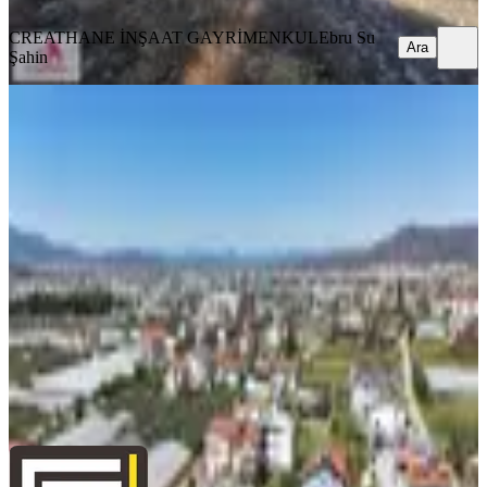
CREATHANE İNŞAAT GAYRİMENKUL
Ebru Su
Ara
Şahin
TAKASLI
Fethiyede Üniversite Yakını 453m2
%20 Üçkat İmarlı Fırsat Arsa
Fethiye, Karaçulha Mahallesi
453 m²
·
18.212/m²
·
24.07.2026
8.250.000 ₺
ÇAĞMAN GAYRİMENKUL DANIŞMANLIĞI
Muharrem
Çağman
Ara