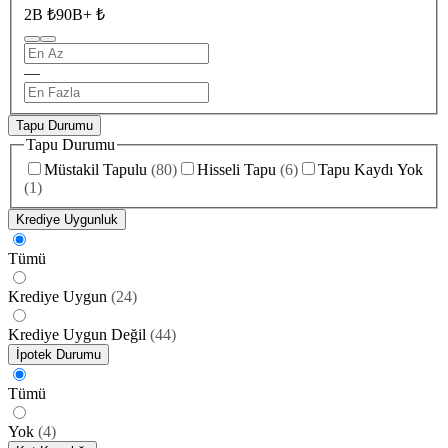
2B ₺
90B+ ₺
—
Tapu Durumu
Tapu Durumu
Müstakil Tapulu
(
80
)
Hisseli Tapu
(
6
)
Tapu Kaydı Yok
(
1
)
Krediye Uygunluk
Tümü
Krediye Uygun
(
24
)
Krediye Uygun Değil
(
44
)
İpotek Durumu
Tümü
Yok
(
4
)