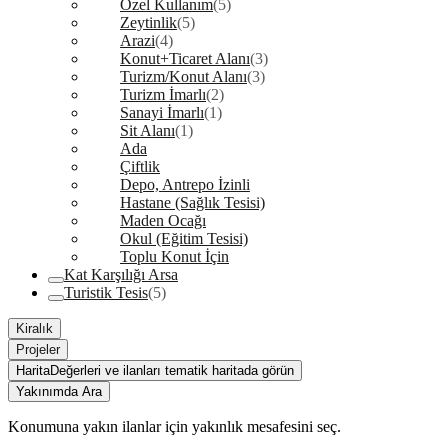
Özel Kullanım
(5)
Zeytinlik
(5)
Arazi
(4)
Konut+Ticaret Alanı
(3)
Turizm/Konut Alanı
(3)
Turizm İmarlı
(2)
Sanayi İmarlı
(1)
Sit Alanı
(1)
Ada
Çiftlik
Depo, Antrepo İzinli
Hastane (Sağlık Tesisi)
Maden Ocağı
Okul (Eğitim Tesisi)
Toplu Konut İçin
Kat Karşılığı Arsa
Turistik Tesis
(5)
Kiralık
Projeler
Harita
Değerleri ve ilanları tematik haritada görün
Yakınımda Ara
Konumuna yakın ilanlar için yakınlık mesafesini seç.