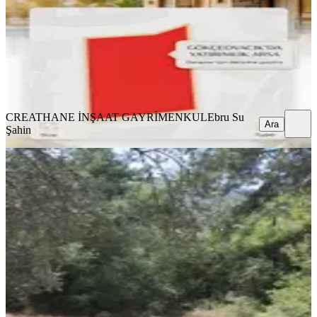
856 m²
·
16.939/m²
·
23.05.2026
14.500.000 ₺
15.000.000 ₺
CREATHANE İNŞAAT GAYRİMENKUL
Ebru Su Şahin
Ara
CREATHANE İNŞAAT GAYRİMENKUL
Ebru Su
Ara
Şahin
İnlicede 1120 M2 Yer
Fethiye, İnlice Mahallesi
1120 m²
·
20.089/m²
·
05.08.2025
22.500.000 ₺
Öztülü Gayrimenkul Danışmanlığı Vural
Öztülü Gayrimenkul