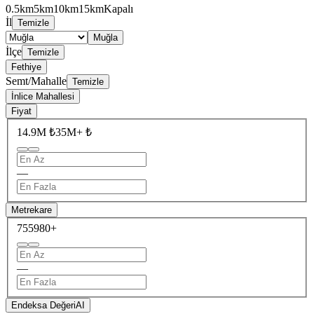
0.5km
5km
10km
15km
Kapalı
İl
Temizle
Muğla
İlçe
Temizle
Fethiye
Semt/Mahalle
Temizle
İnlice Mahallesi
Fiyat
14.9M ₺
35M+ ₺
—
Metrekare
755
980+
—
Endeksa Değeri
AI