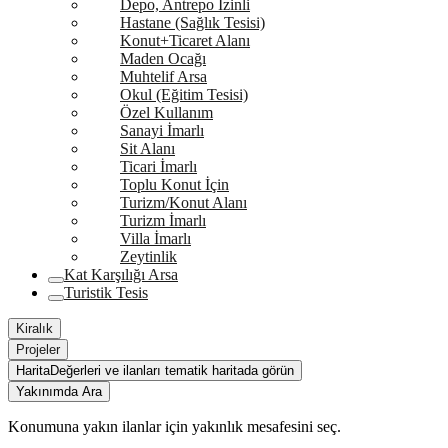
Depo, Antrepo İzinli
Hastane (Sağlık Tesisi)
Konut+Ticaret Alanı
Maden Ocağı
Muhtelif Arsa
Okul (Eğitim Tesisi)
Özel Kullanım
Sanayi İmarlı
Sit Alanı
Ticari İmarlı
Toplu Konut İçin
Turizm/Konut Alanı
Turizm İmarlı
Villa İmarlı
Zeytinlik
Kat Karşılığı Arsa
Turistik Tesis
Kiralık
Projeler
Harita
Değerleri ve ilanları tematik haritada görün
Yakınımda Ara
Konumuna yakın ilanlar için yakınlık mesafesini seç.