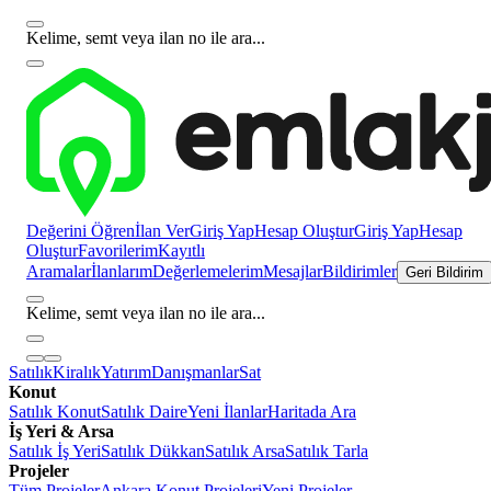
Kelime, semt veya ilan no ile ara...
Değerini Öğren
İlan Ver
Giriş Yap
Hesap Oluştur
Giriş Yap
Hesap
Oluştur
Favorilerim
Kayıtlı
Aramalar
İlanlarım
Değerlemelerim
Mesajlar
Bildirimler
Geri Bildirim
Kelime, semt veya ilan no ile ara...
Satılık
Kiralık
Yatırım
Danışmanlar
Sat
Konut
Satılık Konut
Satılık Daire
Yeni İlanlar
Haritada Ara
İş Yeri & Arsa
Satılık İş Yeri
Satılık Dükkan
Satılık Arsa
Satılık Tarla
Projeler
Tüm Projeler
Ankara Konut Projeleri
Yeni Projeler