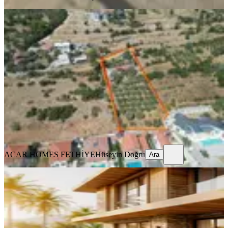
Fethiye İncirköyde Müstakil Parsel
2412 M2 Villalık İmarlı Arsa
Fethiye, İncirköy Mahallesi
2412 m²
·
6.219/m²
·
21.07.2026
15.000.000 ₺
ACAR HOMES FETHİYE
Hüseyin Doğru
Ara
ACAR HOMES FETHİYE
Hüseyin Doğru
Ara
%
3
Yetkili Ofis-gökçeovacık'ta %40
İmarlı 856 M2 Muhteşem Arsa
Fethiye, Gökçeovacık Mahallesi