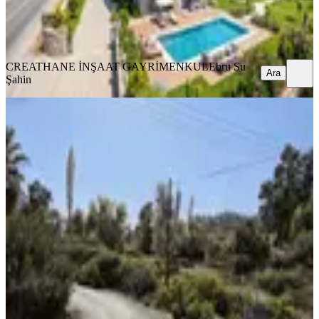
CREATHANE İNŞAAT GAYRİMENKUL
Ebru Su Şahin
Ara
CREATHANE İNŞAAT GAYRİMENKUL
Ebru Su
Ara
Şahin
İnlice'de 980 M2 Değerlenen Bölgede
Yatırımlık Arsa
Fethiye, İnlice Mahallesi
980 m²
·
35.714/m²
·
12.01.2026
35.000.000 ₺
HFZ GAYRİMENKUL
Hafize Kuyucuoğlu
Ara