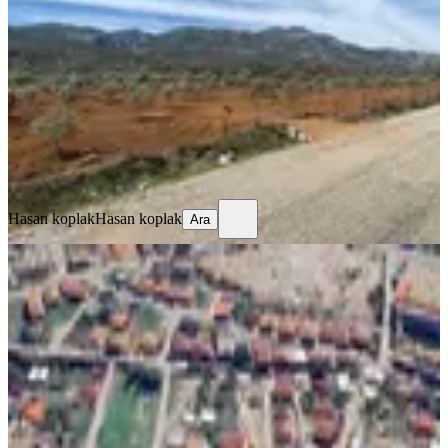
Fethiye, Gökben Mahallesi
5807 m²
·
2.325/m²
·
16.05.2026
13.500.000 ₺
Hasan koplak
Hasan koplak
Ara
Hasan koplak
Hasan koplak
Ara
Fethiye Günlükbaşı 424 M² İmarlı
Arsa
Fethiye, Çatalarık Mahallesi
424 m²
·
37.736/m²
·
24.05.2026
16.000.000 ₺