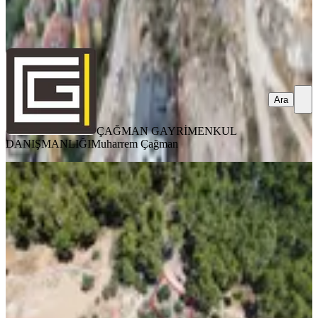
Çağman
Ara
Ara
ÇAĞMAN GAYRİMENKUL
DANIŞMANLIĞI
Muharrem Çağman
%
5
Sahibinden Fethiye Göcek İnlice'de
Satılık Tarla
Fethiye, İnlice Mahallesi
251 m²
·
6.175/m²
·
16.07.2026
1.550.000 ₺
1.625.000 ₺
Vural Durmaz
Vural Durmaz