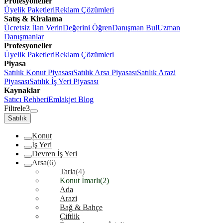
Profesyoneller
Üyelik Paketleri
Reklam Çözümleri
Satış & Kiralama
Ücretsiz İlan Verin
Değerini Öğren
Danışman Bul
Uzman
Danışmanlar
Profesyoneller
Üyelik Paketleri
Reklam Çözümleri
Piyasa
Satılık Konut Piyasası
Satılık Arsa Piyasası
Satılık Arazi
Piyasası
Satılık İş Yeri Piyasası
Kaynaklar
Satıcı Rehberi
Emlakjet Blog
Filtrele
3
Satılık
Konut
İş Yeri
Devren İş Yeri
Arsa
(6)
Tarla
(4)
Konut İmarlı
(2)
Ada
Arazi
Bağ & Bahçe
Çiftlik