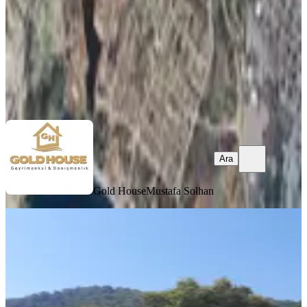
15.500.000 ₺
16.500.000 ₺
Gold House
Mustafa Solhan
Ara
Ara
Gold House
Mustafa Solhan
İnlicede Yerleşim İçi Satılık Yer
Fethiye, İnlice Mahallesi
9120 m²
·
15.570/m²
·
06.08.2025
142.000.000 ₺