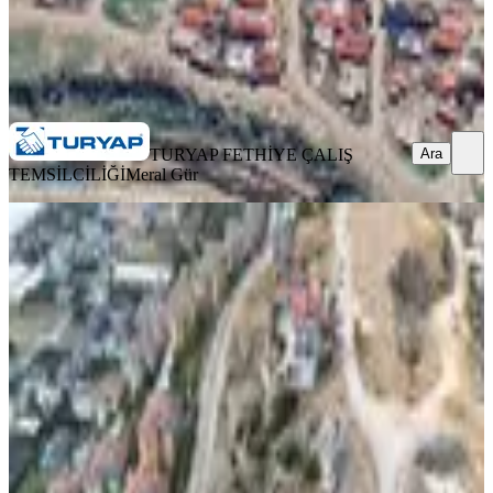
TURYAP FETHİYE ÇALIŞ TEMSİLCİLİĞİ
Meral Gür
Ara
TURYAP FETHİYE ÇALIŞ
Ara
TEMSİLCİLİĞİ
Meral Gür
Şehir Ve Deniz Manzaralı 400 M2
Satılık Müstakil Arsa
Fethiye, Karaçulha Mahallesi
400 m²
·
35.000/m²
·
16.05.2026
14.000.000 ₺
ÇAĞMAN GAYRİMENKUL DANIŞMANLIĞI
Muharrem