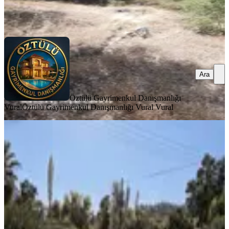
Danışmanlığı Vural Vural
Ara
Ara
Öztülü Gayrimenkul Danışmanlığı
Vural
Öztülü Gayrimenkul Danışmanlığı Vural Vural
İnlice'de 980 M2 Değerlenen Bölgede
Yatırımlık Arsa
Fethiye, İnlice Mahallesi
980 m²
·
35.714/m²
·
12.01.2026
35.000.000 ₺