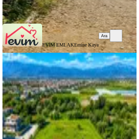
EVİM EMLAK
Emine Kaya
Ara
Ara
EVİM EMLAK
Emine Kaya
🔥 Fethiye Karaçulha’da
Kaçırılmayacak Fırsat! 🔥
Fethiye, Karaçulha Mahallesi
421 m²
·
38.005/m²
·
16.07.2026
16.000.000 ₺
Uğur Emlak Seydikemer-Fethiye
Uğur Karavat