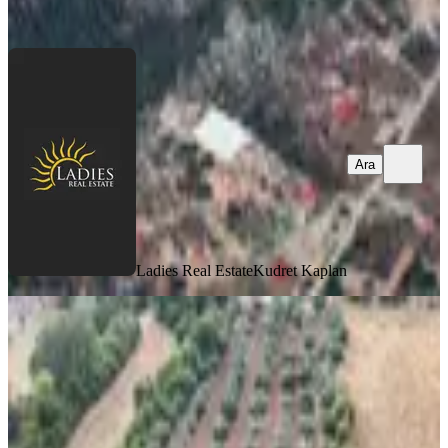
Ara
Ara
Ladies Real Estate
Kudret Kaplan
Mykonut'tan Çenger'de 5.5 Dönüm
Tarla
Fethiye, Çenger Mahallesi
5500 m²
·
2.455/m²
·
11.07.2026