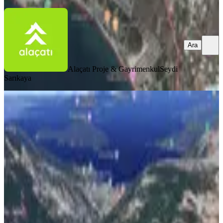
Ara
Alaçatı Proje & Gayrimenkul
Seydi
Sarıkaya
Muğla Fethiye Göcek'te Satılık
Zeytinlik
Fethiye, Göcek Mahallesi
1674 m²
·
8.303/m²
·
08.06.2026
13.900.000 ₺
Ladies Real Estate
Kudret Kaplan