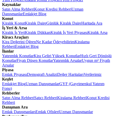
Kaynaklar
Satın Alma Rehberi
Konut Kredisi Rehberi
Uzman
Danışmanlar
Emlakjet Blog
Konut
Kiralık Konut
Kiralık Daire
Günlük Kiralık Daire
Haritada Ara
İş Yeri & Arsa
Kiralık İş Yeri
Kiralık Dükkan
Kiralık İş Yeri Piyasası
Kiralık Arsa
Kiracı Araçları
Kira Değerini Öğren
Ne Kadar Ödeyebilirim
Kiralama
Rehberi
Emlakjet Blog
İlanlar
Yatırımlık Konutlar
Kira Geliri Yüksek Konutlar
Hızlı Geri Dönüşlü
Konutlar
Fiyatı Düşen Konutlar
Yatırımlık Arsalar
Uygun m² Fiyatlı
Arsalar
Piyasa
Emlak Piyasası
Demografi Analizi
Değer Haritaları
Verilerimiz
Keşfet
Emlakjet Blog
Uzman Danışmanlar
GYF (Gayrimenkul Yatırım
Fonu)
Rehberler
Satın Alma Rehberi
Satıcı Rehberi
Kiralama Rehberi
Konut Kredisi
Rehberi
Danışman Ara
Emlak Danışmanları
Emlak Ofisleri
Uzman Danışmanlar