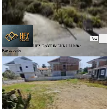
HFZ GAYRİMENKUL
Hafize Kuyucuoğlu
Ara
Ara
HFZ GAYRİMENKUL
Hafize
Kuyucuoğlu
Çiftlik Mh.442 M2 İmarlı Satılık Arsa
Fethiye, Çiftlik Mahallesi
442 m²
·
33.937/m²
·
15.07.2025
15.000.000 ₺