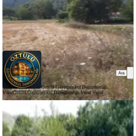
Öztülü Gayrimenkul Danışmanlığı Vural
Öztülü Gayrimenkul
Danışmanlığı Vural Vural
Ara
Ara
Öztülü Gayrimenkul Danışmanlığı
Vural
Öztülü Gayrimenkul Danışmanlığı Vural Vural
%
17
Falcon Dan Yanıklar Da 1367m²
Müstakil Tapu
Fethiye, Yanıklar Mahallesi