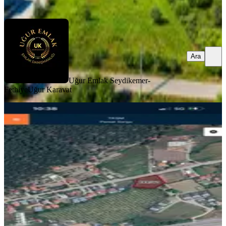
Ara
Ara
Uğur Emlak Seydikemer-
Fethiye
Uğur Karavat
İnlice Merkezde Köşe Parsel Satılık
Fırsat Arazi
Fethiye, İnlice Mahallesi
2312 m²
·
14.057/m²
·
28.04.2026
32.500.000 ₺