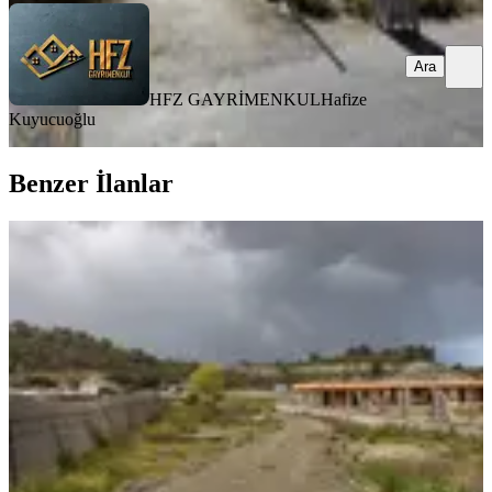
Ara
HFZ GAYRİMENKUL
Hafize
Kuyucuoğlu
Benzer İlanlar
Fethiye Yanıklarda Denize Yürüme
Mesafesinde Satılık Tarla
Fethiye, Yanıklar Mahallesi
1820 m²
·
8.791/m²
·
31.03.2026
16.000.000 ₺
Pozitif Homes Real Estate
Ayşe Turgut