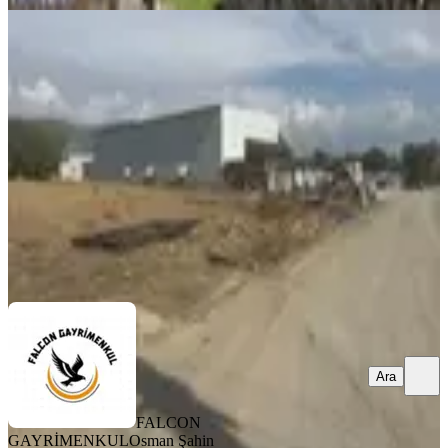
Çamköyde Çevre Yoluna 2. Parsel
Fethiye, Çamköy Mahallesi
1292 m²
·
10.836/m²
·
01.07.2026
14.000.000 ₺
FALCON GAYRİMENKUL
Osman Şahin
Ara
Ara
FALCON
GAYRİMENKUL
Osman Şahin