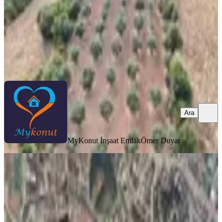
13.500.000 ₺
MyKonut İnşaat Emlak
Ömer Duyar
Ara
Ara
MyKonut İnşaat Emlak
Ömer Duyar
%
6
Goldhouse Dan Satılık Arsa Denize
Yakın 1885m2
Fethiye, Kargı Mahallesi
1885 m²
·
8.223/m²
·
26.05.2025