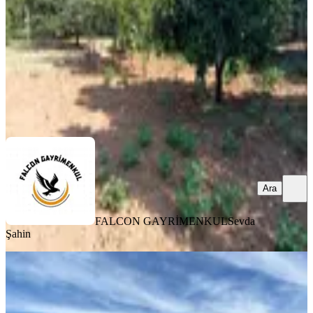
1367 m²
·
10.973/m²
·
03.07.2025
15.000.000 ₺
18.000.000 ₺
FALCON GAYRİMENKUL
Sevda Şahin
Ara
Ara
FALCON GAYRİMENKUL
Sevda
Şahin
Sahibinden Fethiye Gökben’de Ana
Yola Sıfır Müstakil Tarla 5807 M2
Kaçırmayın