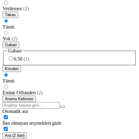
Verilemez
(
2
)
Takas
Tümü
Yok
(
2
)
Gabari
Gabari
6.50
(
1
)
Kimden
Tümü
Emlak Ofisinden
(
2
)
Arama Kelimesi
Otomatik ara
İlan olmayan seçenekleri gizle
Ara (2 ilan)