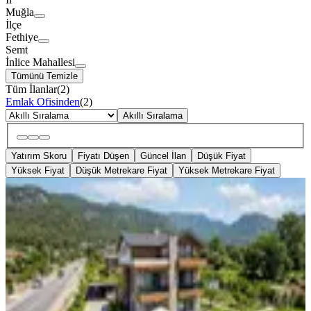
Muğla
İlçe
Fethiye
Semt
İnlice Mahallesi
Tümünü Temizle
Tüm İlanlar
(
2
)
Emlak Ofisinden
(
2
)
Akıllı Sıralama
Yatırım Skoru
Fiyatı Düşen
Güncel İlan
Düşük Fiyat
Yüksek Fiyat
Düşük Metrekare Fiyat
Yüksek Metrekare Fiyat
Yetkili Ofis- İnlicede 755 M2 Denize 2
Km, Ruhsatlı, Özel Arsa
Fethiye, İnlice Mahallesi
755 m²
·
19.735/m²
·
23.05.2026
14.900.000 ₺