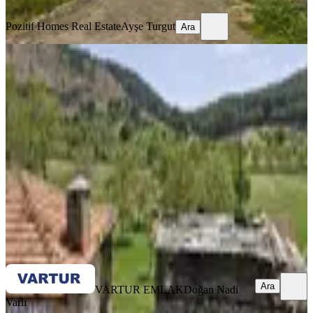
Ara
Pozitif Homes Real Estate
Ayşe Turgut
Ara
Fethiye Çenger Mahallesinde Satılık
Fırsat Ev Tarla
Fethiye, Çenger Mahallesi
4000 m²
·
3.750/m²
·
22.05.2026
15.000.000 ₺
VARTUR EMLAK
Doğan Nadi Varlı
Ara
Ara
VARTUR EMLAK
Doğan Nadi
Varlı