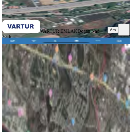
VARTUR EMLAK
Doğan Nadi Varlı
Ara
Ara
VARTUR EMLAK
Doğan Nadi
Varlı
Muğla Fethiyede/denize 800 M/ayrık
Nizam/yol Cephe Villa Parseli
Fethiye, Kargı Mahallesi
402 m²
·
34.826/m²
·
02.05.2026
14.000.000 ₺
Alaçatı Proje & Gayrimenkul
Seydi Sarıkaya
Ara