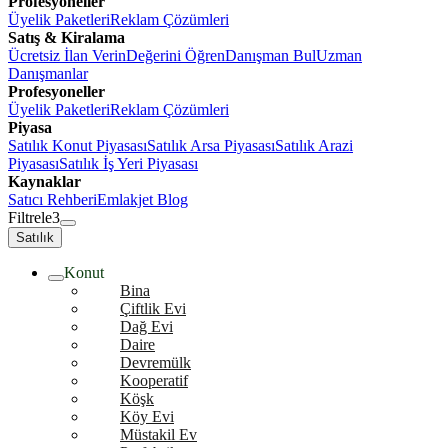
Profesyoneller
Üyelik Paketleri
Reklam Çözümleri
Satış & Kiralama
Ücretsiz İlan Verin
Değerini Öğren
Danışman Bul
Uzman
Danışmanlar
Profesyoneller
Üyelik Paketleri
Reklam Çözümleri
Piyasa
Satılık Konut Piyasası
Satılık Arsa Piyasası
Satılık Arazi
Piyasası
Satılık İş Yeri Piyasası
Kaynaklar
Satıcı Rehberi
Emlakjet Blog
Filtrele
3
Satılık
Konut
Bina
Çiftlik Evi
Dağ Evi
Daire
Devremülk
Kooperatif
Köşk
Köy Evi
Müstakil Ev