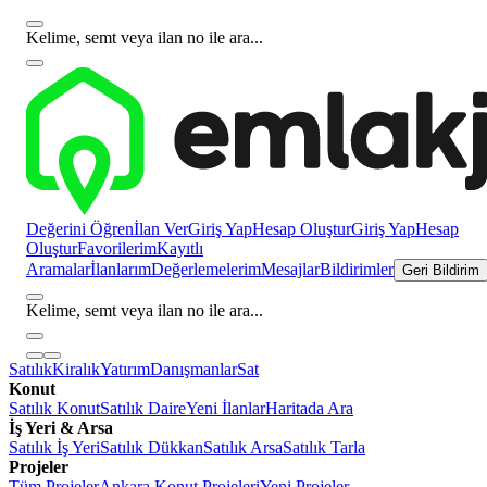
Kelime, semt veya ilan no ile ara...
Değerini Öğren
İlan Ver
Giriş Yap
Hesap Oluştur
Giriş Yap
Hesap
Oluştur
Favorilerim
Kayıtlı
Aramalar
İlanlarım
Değerlemelerim
Mesajlar
Bildirimler
Geri Bildirim
Kelime, semt veya ilan no ile ara...
Satılık
Kiralık
Yatırım
Danışmanlar
Sat
Konut
Satılık Konut
Satılık Daire
Yeni İlanlar
Haritada Ara
İş Yeri & Arsa
Satılık İş Yeri
Satılık Dükkan
Satılık Arsa
Satılık Tarla
Projeler
Tüm Projeler
Ankara Konut Projeleri
Yeni Projeler