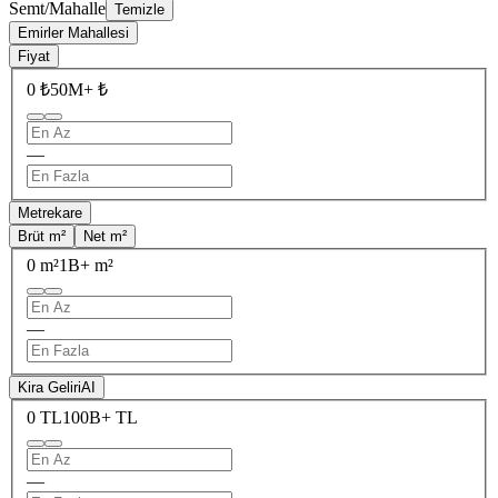
Semt/Mahalle
Temizle
Emirler Mahallesi
Fiyat
0 ₺
50M+ ₺
—
Metrekare
Brüt m²
Net m²
0 m²
1B+ m²
—
Kira Geliri
AI
0 TL
100B+ TL
—