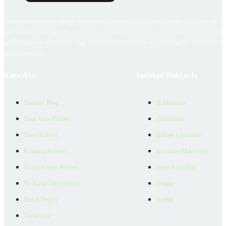
Emlakjet.com internet sitesi ve Emlakjet mobil uygulamalarında kullanıcılar tarafından sağlana
ilan, bilgi, içerik ve görselin gerçekliği, orijinalliği, güvenilirliği ve doğruluğuna ilişkin soru
içerikleri giren kullanıcıya ait olup, Emlakjet'in bu hususlarla ilgili herhangi bir sorumluluğu
bulunmamaktadır.
Kaynaklar
Emlakjet Hakkında
Emlakjet Blog
Hakkımızda
Satın Alma Rehberi
Ödüllerimiz
Satıcı Rehberi
Reklam Çözümleri
Kiralama Rehberi
Kurumsal Materyaller
Konut Kredisi Rehberi
İnsan Kaynakları
Ne Kadar Ödeyebilirim
İletişim
Emlak Değeri
Yardım
Verilerimiz