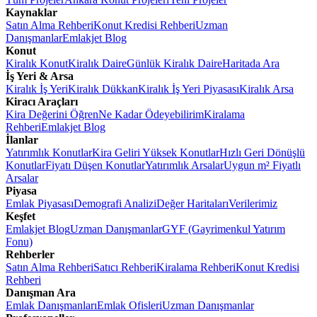
Kaynaklar
Satın Alma Rehberi
Konut Kredisi Rehberi
Uzman
Danışmanlar
Emlakjet Blog
Konut
Kiralık Konut
Kiralık Daire
Günlük Kiralık Daire
Haritada Ara
İş Yeri & Arsa
Kiralık İş Yeri
Kiralık Dükkan
Kiralık İş Yeri Piyasası
Kiralık Arsa
Kiracı Araçları
Kira Değerini Öğren
Ne Kadar Ödeyebilirim
Kiralama
Rehberi
Emlakjet Blog
İlanlar
Yatırımlık Konutlar
Kira Geliri Yüksek Konutlar
Hızlı Geri Dönüşlü
Konutlar
Fiyatı Düşen Konutlar
Yatırımlık Arsalar
Uygun m² Fiyatlı
Arsalar
Piyasa
Emlak Piyasası
Demografi Analizi
Değer Haritaları
Verilerimiz
Keşfet
Emlakjet Blog
Uzman Danışmanlar
GYF (Gayrimenkul Yatırım
Fonu)
Rehberler
Satın Alma Rehberi
Satıcı Rehberi
Kiralama Rehberi
Konut Kredisi
Rehberi
Danışman Ara
Emlak Danışmanları
Emlak Ofisleri
Uzman Danışmanlar