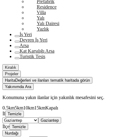
Prefabrik
Residence
Villa
Yalı
Yalı Dairesi
Yazlık
İş Yeri
Devren İş Yeri
Arsa
Kat Karşılığı Arsa
Turistik Tesis
Kiralık
Projeler
Harita
Değerleri ve ilanları tematik haritada görün
Yakınımda Ara
Konumuna yakın ilanlar için yakınlık mesafesini seç.
0.5km
5km
10km
15km
Kapalı
İl
Temizle
Gaziantep
İlçe
Temizle
Nurdağı