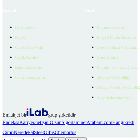
Hizmetler
Yasal
Danışman Bul
Kullanım Koşulları
Projeler
Bireysel Üyelik Sözleşmesi
Ücretsiz İlan Verin
Çerez Politikası ve Aydınlat
Üyelik Paketleri
Çerez Ayarları
EmlakZeka Asistan
Kullanıcı Veri Gizliliği Bildi
Uzman Danışmanlar
Ziyaretçi Veri Gizliliği
Müşteri Yetkilisi Veri Gizlili
Aday Aydınlatma Metni
Emlakjet bir
grup şirketidir.
Endeksa
Kariyer.net
İşin Olsun
Sigortam.net
Arabam.com
Hangikredi
Cimri
Neredekal
SteelOrbis
Chemorbis