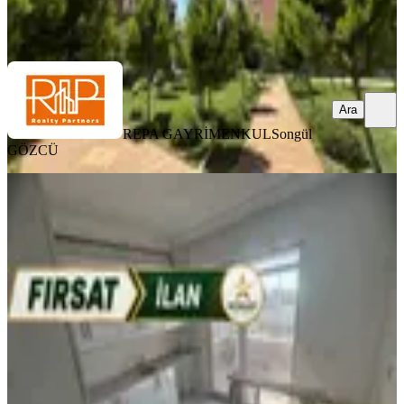
REPA GAYRİMENKUL
Songül GÖZCÜ
Ara
Ara
REPA GAYRİMENKUL
Songül
GÖZCÜ
YENİ
Royalestten Kaçırılmayacak Fırsat
Şehitkamil, Beykent Mahallesi
2+1
·
135 m²
·
2. Kat
·
08.08.2026
2.999.999 ₺
ROYALEST- The Best Of The Best
ROYALEST The Best Of The
Best