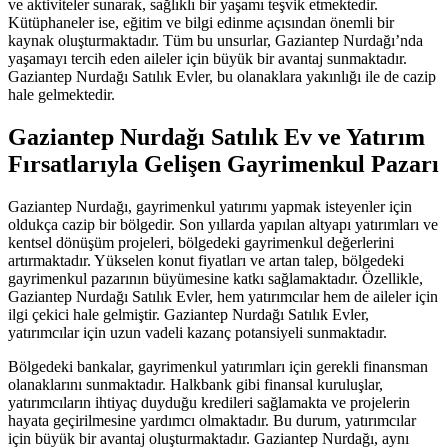
ve aktiviteler sunarak, sağlıklı bir yaşamı teşvik etmektedir.
Kütüphaneler ise, eğitim ve bilgi edinme açısından önemli bir
kaynak oluşturmaktadır. Tüm bu unsurlar, Gaziantep Nurdağı’nda
yaşamayı tercih eden aileler için büyük bir avantaj sunmaktadır.
Gaziantep Nurdağı Satılık Evler, bu olanaklara yakınlığı ile de cazip
hale gelmektedir.
Gaziantep Nurdağı Satılık Ev ve Yatırım
Fırsatlarıyla Gelişen Gayrimenkul Pazarı
Gaziantep Nurdağı, gayrimenkul yatırımı yapmak isteyenler için
oldukça cazip bir bölgedir. Son yıllarda yapılan altyapı yatırımları ve
kentsel dönüşüm projeleri, bölgedeki gayrimenkul değerlerini
artırmaktadır. Yükselen konut fiyatları ve artan talep, bölgedeki
gayrimenkul pazarının büyümesine katkı sağlamaktadır. Özellikle,
Gaziantep Nurdağı Satılık Evler, hem yatırımcılar hem de aileler için
ilgi çekici hale gelmiştir. Gaziantep Nurdağı Satılık Evler,
yatırımcılar için uzun vadeli kazanç potansiyeli sunmaktadır.
Bölgedeki bankalar, gayrimenkul yatırımları için gerekli finansman
olanaklarını sunmaktadır. Halkbank gibi finansal kuruluşlar,
yatırımcıların ihtiyaç duyduğu kredileri sağlamakta ve projelerin
hayata geçirilmesine yardımcı olmaktadır. Bu durum, yatırımcılar
için büyük bir avantaj oluşturmaktadır. Gaziantep Nurdağı, aynı