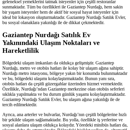
geleneksel yemeklerini tatmak isteyenler için çeşitli restoranlar
sunmaktadır. Tüm bu özellikleri ile Gaziantep Nurdağı, hem sakin
bir yaşam isteyenler hem de aktif bir sosyal hayat isteyenler için
ideal bir lokasyon oluşturmaktadır. Gaziantep Nurdağı Satılık Evler,
bu sosyal olanaklara yakınlığı ile de dikkat çekmektedir.
Gaziantep Nurdağı Satılık Ev
Yakınındaki Ulaşım Noktaları ve
Hareketlilik
Bölgedeki ulaşım imkanları da oldukça gelişmiştir. Gaziantep
Nurdağı, metro ve otobüs hatları ile kolay bir ulaşım ağına sahiptir.
Nurdağı metro istasyonu, bölgeye yakın bir konumda bulunmaktadır
ve bu, bölgedeki ulaşımı kolaylaştırmaktadır. Bunun yanı sıra,
otobüs hatları da çeşitli güzergahlar üzerinden hizmet vermektedir.
Özellikle, Nurdağı’ndan Gaziantep merkezine olan otobüs seferleri
sıklıkla yapılmakta ve bu durum günlük yaşamı kolaylaştırmaktadır.
Gaziantep Nurdağı Satılık Evler, bu ulaşım ağına yakınlığı ile de
tercih edilmektedir.
Ayrıca, ana arterler ve bulvarlar, Nurdağı’nın çeşitli bölgelerine hızlı
bir şekilde ulaşım sağlamaktadır. Bu yolla, özellikle iş yerlerine ve
sosyal alanlara ulaşım oldukça kolaydır. Yöredeki minibüs hatları da,