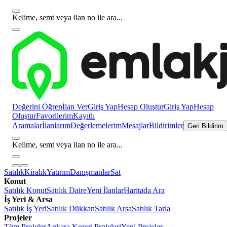
Kelime, semt veya ilan no ile ara...
Değerini Öğren
İlan Ver
Giriş Yap
Hesap Oluştur
Giriş Yap
Hesap
Oluştur
Favorilerim
Kayıtlı
Aramalar
İlanlarım
Değerlemelerim
Mesajlar
Bildirimler
Geri Bildirim
Kelime, semt veya ilan no ile ara...
Satılık
Kiralık
Yatırım
Danışmanlar
Sat
Konut
Satılık Konut
Satılık Daire
Yeni İlanlar
Haritada Ara
İş Yeri & Arsa
Satılık İş Yeri
Satılık Dükkan
Satılık Arsa
Satılık Tarla
Projeler
Tüm Projeler
Ankara Konut Projeleri
Yeni Projeler