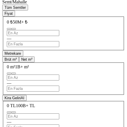
Semt/Mahalle
Tüm Semtler
Fiyat
0 ₺
50M+ ₺
—
Metrekare
Brüt m²
Net m²
0 m²
1B+ m²
—
Kira Geliri
AI
0 TL
100B+ TL
—