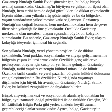
Gaziantep Nurdağı Satılık Ev düşünenler için, bu bölge birçok
avantaj sunmaktadır. Gaziantep'in büyüyen ve gelişen bir ilçesi olan
Nurdağı, hem tarihi hem de doğal güzellikleri ile dikkat çekmektedir.
İlçenin nüfusu son yıllarda artış göstermiştir ve bu da bölgedeki
yaşam standardının yükselmesine katkı sağlamıştır. Gaziantep
Nurdağı’nın coğrafi konumu, hem merkezi noktalara hem de çevre
illere olan yakınlığı ile öne çıkmaktadır. Özellikle Gaziantep
merkezine olan mesafesi, ulaşım açısından büyük bir kolaylık
sunmaktadır. Bu nedenle, Gaziantep Nurdağı Satılık Evler, ulaşım
kolaylığı isteyenler için ideal bir seçimdir.
Son yıllarda Nurdağı, yerel yönetim projeleri ile de dikkat
çekmektedir. Yeni parklar, sosyal alanlar ve altyapı geliştirmeleri ile
bölgenin yaşam kalitesi artmaktadır. Özellikle genç aileler ve
profesyonel bireyler için cazip bir yer haline gelmiştir. Gaziantep
Nurdağı, tarihi yapıları ve zengin kültürel mirası ile de bilinir.
Özellikle tarihi camiler ve yerel pazarlar, bölgenin kültürel dokusunu
zenginleştirmektedir. Bu özellikler, Nurdağı'nda yaşamayı
düşünenler için büyük bir avantajdır. Gaziantep Nurdağı Satılık
Evler, bu kültürel zenginlikten de faydalanabilirler.
Birçok alışveriş merkezi ve sosyal donatı alanlarıyla donatılan bu
bölge, aynı zamanda doğal güzellikleri ile de ünlüdür. Örneğin, Vali
M. Lütfullah Bilgin Parkı gibi yerler, ailelerin keyifli zaman
geçirebileceği alanlar sunmaktadır. Ayrıca, bölge, Gaziantep’in