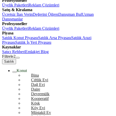
Profesyoneller
Üyelik Paketleri
Reklam Çözümleri
Satış & Kiralama
Ücretsiz İlan Verin
Değerini Öğren
Danışman Bul
Uzman
Danışmanlar
Profesyoneller
Üyelik Paketleri
Reklam Çözümleri
Piyasa
Satılık Konut Piyasası
Satılık Arsa Piyasası
Satılık Arazi
Piyasası
Satılık İş Yeri Piyasası
Kaynaklar
Satıcı Rehberi
Emlakjet Blog
Filtrele
2
Satılık
Konut
Bina
Çiftlik Evi
Dağ Evi
Daire
Devremülk
Kooperatif
Köşk
Köy Evi
Müstakil Ev