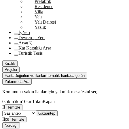
Prefabrik
Residence
Villa
Yalı
Yalı Dairesi
Yazlık
İş Yeri
Devren İş Yeri
Arsa
(3)
Kat Karşılığı Arsa
Turistik Tesis
Kiralık
Projeler
Harita
Değerleri ve ilanları tematik haritada görün
Yakınımda Ara
Konumuna yakın ilanlar için yakınlık mesafesini seç.
0.5km
5km
10km
15km
Kapalı
İl
Temizle
Gaziantep
İlçe
Temizle
Nurdağı