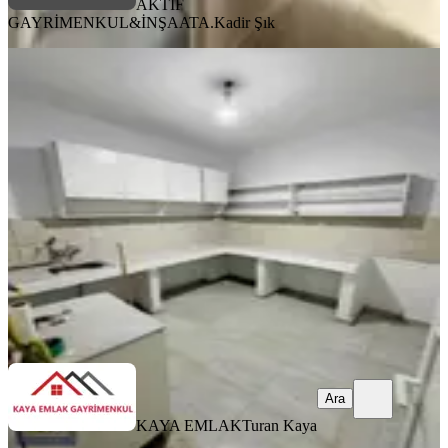
AKTİF
GAYRİMENKUL&İNŞAAT
A.Kadir Şık
YENİ
Gaziantep Şahinbey Konak
Mahallesinde Satılık 2+1 Daire
Şahinbey, Konak Mahallesi
2+1
·
110 m²
·
Düz Giriş (Zemin)
·
09.08.2026
1.150.000 ₺
KAYA EMLAK
Turan Kaya
Ara
Ara
KAYA EMLAK
Turan Kaya