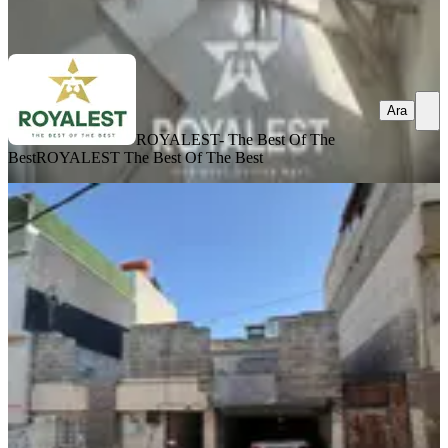
Ara
Ara
ROYALEST- The Best Of The
Best
ROYALEST The Best Of The Best
YENİ
Serin Evlerde 85 M2 Dogal Gazlı
Satılık Ev
Şahinbey, Serinevler Mahallesi
2+0
·
90 m²
·
08.08.2026
1.500.000 ₺
Renk Gayrimenkul Volkan Hazır
Volkan Hazır