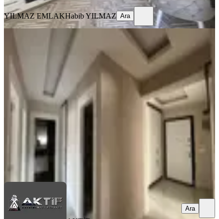
YILMAZ EMLAK
Habib YILMAZ
Ara
ÖNE ÇIKAN
Aktif'ten Beştepe Mah^de^park
Cephelı Satılık 2,5+1 Sıfır Daire
Şahinbey, Beştepe Mahallesi
2+1
·
150 m²
·
2. Kat
·
04.06.2026
3.650.000 ₺
AKTİF GAYRİMENKUL&İNŞAAT
A.Kadir Şık
Ara
Ara