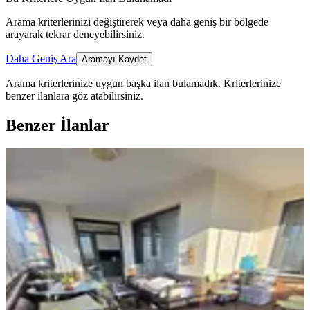
Arama kriterlerinizi değiştirerek veya daha geniş bir bölgede
arayarak tekrar deneyebilirsiniz.
Daha Geniş Ara
Aramayı Kaydet
Arama kriterlerinize uygun başka ilan bulamadık.
Kriterlerinize
benzer ilanlara göz atabilirsiniz.
Benzer İlanlar
ÖNE ÇIKAN
%
2
Aktif Den Vadi Manzaralı Geniş Kat
Bahçeli 2+1 Daire
Şahinbey, Ertuğrulgazi Mahallesi
2+1
·
130 m²
·
5. Kat
·
25.07.2026
4.390.000 ₺
4.500.000 ₺