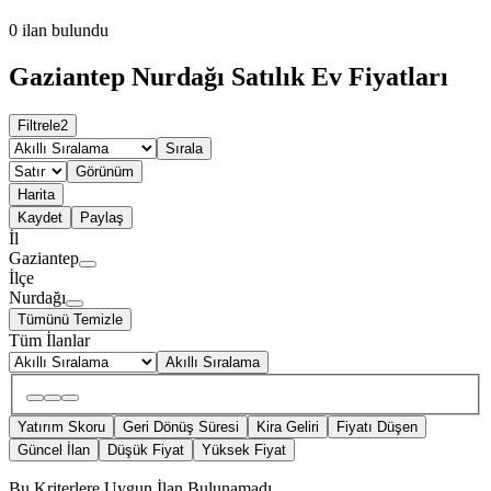
0
ilan bulundu
Gaziantep Nurdağı Satılık Ev Fiyatları
Filtrele
2
Sırala
Görünüm
Harita
Kaydet
Paylaş
İl
Gaziantep
İlçe
Nurdağı
Tümünü Temizle
Tüm İlanlar
Akıllı Sıralama
Yatırım Skoru
Geri Dönüş Süresi
Kira Geliri
Fiyatı Düşen
Güncel İlan
Düşük Fiyat
Yüksek Fiyat
Bu Kriterlere Uygun İlan Bulunamadı