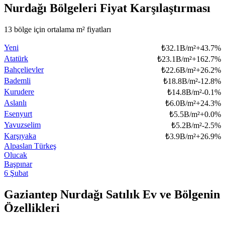
Nurdağı Bölgeleri Fiyat Karşılaştırması
13 bölge için ortalama m² fiyatları
Yeni
₺
32.1B/m²
+
43.7
%
Atatürk
₺
23.1B/m²
+
162.7
%
Bahçelievler
₺
22.6B/m²
+
26.2
%
Bademli
₺
18.8B/m²
-12.8
%
Kurudere
₺
14.8B/m²
-0.1
%
Aslanlı
₺
6.0B/m²
+
24.3
%
Esenyurt
₺
5.5B/m²
+
0.0
%
Yavuzselim
₺
5.2B/m²
-2.5
%
Karşıyaka
₺
3.9B/m²
+
26.9
%
Alpaslan Türkeş
Olucak
Başpınar
6 Şubat
Gaziantep Nurdağı Satılık Ev ve Bölgenin
Özellikleri