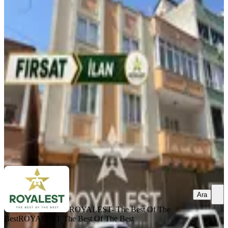
YENİ
Royalest’ten 2 Katlı Altı Dükkan 3+1
Geniş Kullanışlı Fırsat
Şahinbey, Beştepe Mahallesi
3+1
·
180 m²
·
08.08.2026
10.490.000 ₺
ROYALEST- The Best Of The Best
ROYALEST The Best Of The
Best
Ara
Ara
ROYALEST- The Best Of The
Best
ROYALEST The Best Of The Best