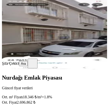
YENİ
%
6
İstiklalde 2 Katlı Müstakil Ev
Şahinbey, İstiklal Mahallesi
2+1
·
189 m²
·
Müstakil
·
08.08.2026
4.250.000 ₺
4.500.000 ₺
Şifa Çekici
Ara
Şifa Çekici
Ara
Nurdağı Emlak Piyasası
Güncel fiyat verileri
Ort. m² Fiyatı
18.346 ₺/m²
+
1.8
%
Ort. Fiyat
2.696.862 ₺