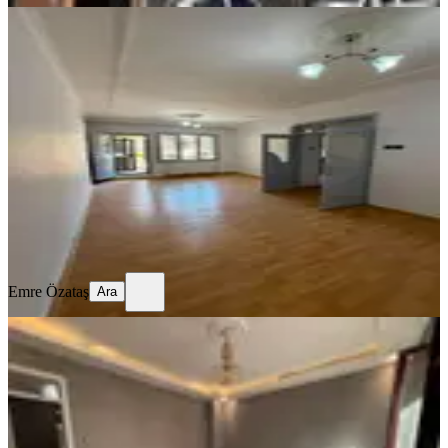
YENİ
Satılık Yeşilevler Mahallesi 2+1 Kattan
Bölme
Şahinbey, Yeşilevler Mahallesi
2+1
·
110 m²
·
Yüksek giriş
·
08.08.2026
1.400.000 ₺
Emre Özataş
Ara
Emre Özataş
Ara
YENİ
Satılık Sıfır Kattan Bölme Çağdaş
Mahallesi 3+1
Şahinbey, Çağdaş Mahallesi
3+1
·
200 m²
·
2. Kat
·
08.08.2026