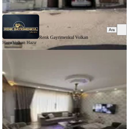
Ara
Ara
Renk Gayrimenkul Volkan
Hazır
Volkan Hazır
YENİ
Ymz Den 2+1 Ultra Lüx İskanlı
Hasarsız Park Cepheli
Şahinbey, Bülbülzade Mahallesi
2+1
·
110 m²
·
4. Kat
·
08.08.2026
3.375.000 ₺
YMZ GAYRİMENKUL
Ramazan Korkmaz