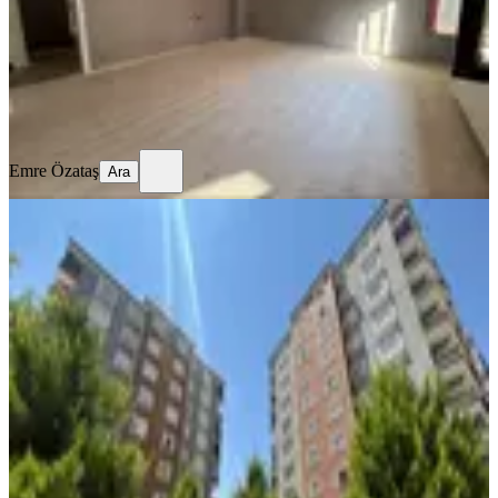
2.275.000 ₺
Emre Özataş
Ara
Emre Özataş
Ara
YENİ
Repa Gayrimenkul Songül Gözcü'den
Karacaahmet Mh.'de Satılık 2+1
Daire
Şehitkamil, Karacaahmet Mahallesi
2+1
·
120 m²
·
7. Kat
·
08.08.2026
4.000.000 ₺