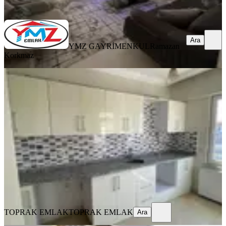
Ara
Ara
YMZ GAYRİMENKUL
Ramazan
Korkmaz
YENİ
Akkent Merkezde Çok Bakımlı Ferah
Satılık Daire Toprak Emlak'tan
Şahinbey, Akkent Mahallesi
2+1
·
110 m²
·
14. Kat
·
08.08.2026
2.700.000 ₺
TOPRAK EMLAK
TOPRAK EMLAK
Ara
TOPRAK EMLAK
TOPRAK EMLAK
Ara