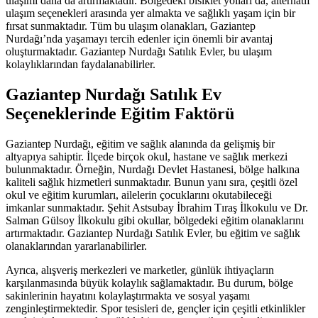
ulaşımı daha da artırmaktadır. Bölgedeki bisiklet yolları da, alternatif
ulaşım seçenekleri arasında yer almakta ve sağlıklı yaşam için bir
fırsat sunmaktadır. Tüm bu ulaşım olanakları, Gaziantep
Nurdağı’nda yaşamayı tercih edenler için önemli bir avantaj
oluşturmaktadır. Gaziantep Nurdağı Satılık Evler, bu ulaşım
kolaylıklarından faydalanabilirler.
Gaziantep Nurdağı Satılık Ev
Seçeneklerinde Eğitim Faktörü
Gaziantep Nurdağı, eğitim ve sağlık alanında da gelişmiş bir
altyapıya sahiptir. İlçede birçok okul, hastane ve sağlık merkezi
bulunmaktadır. Örneğin, Nurdağı Devlet Hastanesi, bölge halkına
kaliteli sağlık hizmetleri sunmaktadır. Bunun yanı sıra, çeşitli özel
okul ve eğitim kurumları, ailelerin çocuklarını okutabileceği
imkanlar sunmaktadır. Şehit Astsubay İbrahim Tıraş İlkokulu ve Dr.
Salman Gülsoy İlkokulu gibi okullar, bölgedeki eğitim olanaklarını
artırmaktadır. Gaziantep Nurdağı Satılık Evler, bu eğitim ve sağlık
olanaklarından yararlanabilirler.
Ayrıca, alışveriş merkezleri ve marketler, günlük ihtiyaçların
karşılanmasında büyük kolaylık sağlamaktadır. Bu durum, bölge
sakinlerinin hayatını kolaylaştırmakta ve sosyal yaşamı
zenginleştirmektedir. Spor tesisleri de, gençler için çeşitli etkinlikler