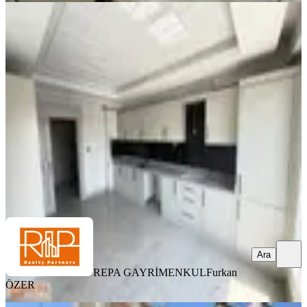
YENİ
Repa Gayrimenkul Furkan Özer'den
Manzaralı Site İçi Sıfır 3,5+1
Şehitkamil, Osmangazi Mahallesi
3.5+1
·
200 m²
·
6. Kat
·
08.08.2026
10.350.000 ₺
REPA GAYRİMENKUL
Furkan ÖZER
Ara
Ara
REPA GAYRİMENKUL
Furkan
ÖZER