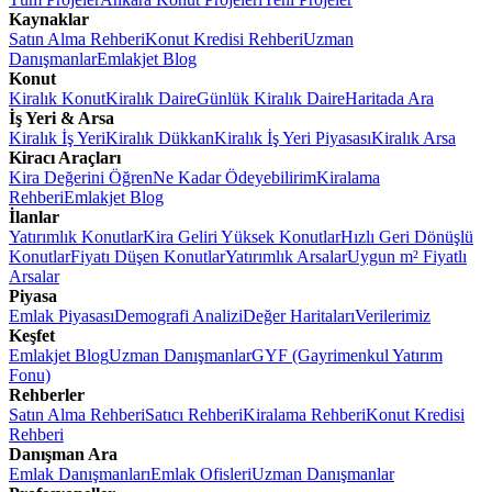
Kaynaklar
Satın Alma Rehberi
Konut Kredisi Rehberi
Uzman
Danışmanlar
Emlakjet Blog
Konut
Kiralık Konut
Kiralık Daire
Günlük Kiralık Daire
Haritada Ara
İş Yeri & Arsa
Kiralık İş Yeri
Kiralık Dükkan
Kiralık İş Yeri Piyasası
Kiralık Arsa
Kiracı Araçları
Kira Değerini Öğren
Ne Kadar Ödeyebilirim
Kiralama
Rehberi
Emlakjet Blog
İlanlar
Yatırımlık Konutlar
Kira Geliri Yüksek Konutlar
Hızlı Geri Dönüşlü
Konutlar
Fiyatı Düşen Konutlar
Yatırımlık Arsalar
Uygun m² Fiyatlı
Arsalar
Piyasa
Emlak Piyasası
Demografi Analizi
Değer Haritaları
Verilerimiz
Keşfet
Emlakjet Blog
Uzman Danışmanlar
GYF (Gayrimenkul Yatırım
Fonu)
Rehberler
Satın Alma Rehberi
Satıcı Rehberi
Kiralama Rehberi
Konut Kredisi
Rehberi
Danışman Ara
Emlak Danışmanları
Emlak Ofisleri
Uzman Danışmanlar