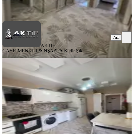
AKTİF GAYRİMENKUL&İNŞAAT
A.Kadir Şık
Ara
Ara
AKTİF
GAYRİMENKUL&İNŞAAT
A.Kadir Şık
ÖNE ÇIKAN
Yılmaz Emlak'tan Şahintepe Satılık
2+1 Fırsat Daire
Şahinbey, Şahintepe Mahallesi
2+1
·
115 m²
·
1. Kat
·
26.06.2026
2.900.000 ₺
YILMAZ EMLAK
Habib YILMAZ
Ara