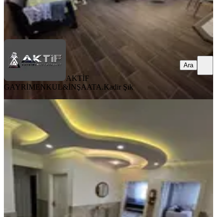
AKTİF GAYRİMENKUL&İNŞAAT
A.Kadir Şık
Ara
Ara
AKTİF
GAYRİMENKUL&İNŞAAT
A.Kadir Şık
ÖNE ÇIKAN
Aktif''den^^ana^^cadde^den Bir
İçerde Site İçi Satılık 3+1 Daire
Şahinbey, Ertuğrulgazi Mahallesi
3+1
·
180 m²
·
5. Kat
·
29.06.2026
4.110.000 ₺